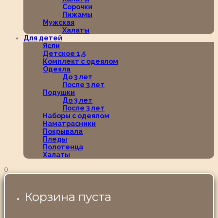
Сорочки
Пижамы
Мужская
Халаты
Для детей
Ясли
Детское 1,5
Комплект с одеялом
Одеяла
До 3 лет
После 3 лет
Подушки
До 3 лет
После 3 лет
Наборы с одеялом
Наматрасники
Покрывала
Пледы
Полотенца
Халаты
0
Корзина пуста