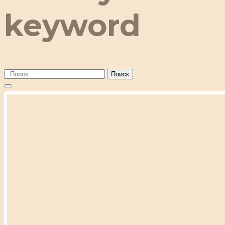
keyword
Поиск