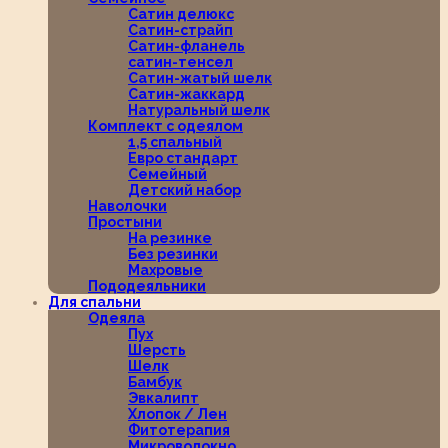
Сатин делюкс
Сатин-страйп
Сатин-фланель
сатин-тенсел
Сатин-жатый шелк
Сатин-жаккард
Натуральный шелк
Комплект с одеялом
1,5 спальный
Евро стандарт
Семейный
Детский набор
Наволочки
Простыни
На резинке
Без резинки
Махровые
Пододеяльники
Для спальни
Одеяла
Пух
Шерсть
Шелк
Бамбук
Эвкалипт
Хлопок / Лен
Фитотерапия
Микроволокно