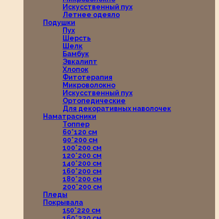
Искусственный пух
Летнее одеяло
Подушки
Пух
Шерсть
Шелк
Бамбук
Эвкалипт
Хлопок
Фитотерапия
Микроволокно
Искусственный пух
Ортопедические
Для декоративных наволочек
Наматрасники
Топпер
60*120 см
90*200 см
100*200 см
120*200 см
140*200 см
160*200 см
180*200 см
200*200 см
Пледы
Покрывала
150*220 см
160*220 см