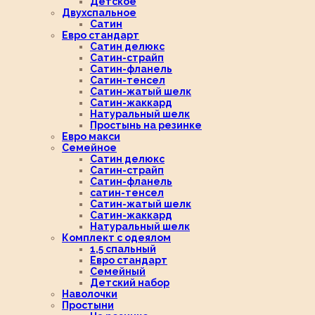
Детское
Двухспальное
Сатин
Евро стандарт
Сатин делюкс
Сатин-страйп
Сатин-фланель
Сатин-тенсел
Сатин-жатый шелк
Сатин-жаккард
Натуральный шелк
Простынь на резинке
Евро макси
Семейное
Сатин делюкс
Сатин-страйп
Сатин-фланель
сатин-тенсел
Сатин-жатый шелк
Сатин-жаккард
Натуральный шелк
Комплект с одеялом
1,5 спальный
Евро стандарт
Семейный
Детский набор
Наволочки
Простыни