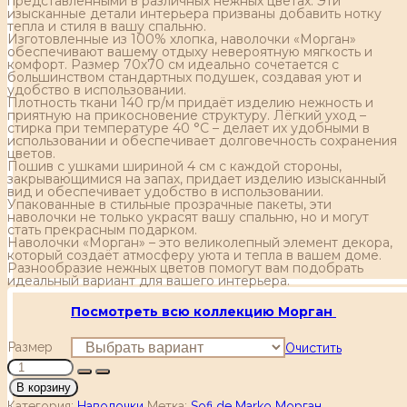
представленными в различных нежных цветах. Эти
изысканные детали интерьера призваны добавить нотку
тепла и стиля в вашу спальню.
Изготовленные из 100% хлопка, наволочки «Морган»
обеспечивают вашему отдыху невероятную мягкость и
комфорт. Размер 70х70 см идеально сочетается с
большинством стандартных подушек, создавая уют и
удобство в использовании.
Плотность ткани 140 гр/м придаёт изделию нежность и
приятную на прикосновение структуру. Лёгкий уход –
стирка при температуре 40 °С – делает их удобными в
использовании и обеспечивает долговечность сохранения
цветов.
Пошив с ушками шириной 4 см с каждой стороны,
закрывающимися на запах, придает изделию изысканный
вид и обеспечивает удобство в использовании.
Упакованные в стильные прозрачные пакеты, эти
наволочки не только украсят вашу спальню, но и могут
стать прекрасным подарком.
Наволочки «Морган» – это великолепный элемент декора,
который создаёт атмосферу уюта и тепла в вашем доме.
Разнообразие нежных цветов помогут вам подобрать
идеальный вариант для вашего интерьера.
Посмотреть всю коллекцию Морган
Размер
Очистить
В корзину
Категория:
Наволочки
Метка:
Sofi de Marko Морган