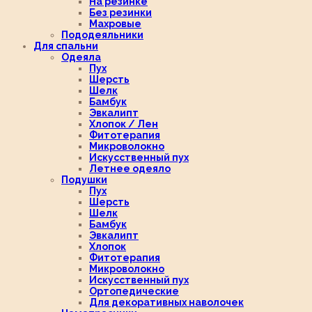
На резинке
Без резинки
Махровые
Пододеяльники
Для спальни
Одеяла
Пух
Шерсть
Шелк
Бамбук
Эвкалипт
Хлопок / Лен
Фитотерапия
Микроволокно
Искусственный пух
Летнее одеяло
Подушки
Пух
Шерсть
Шелк
Бамбук
Эвкалипт
Хлопок
Фитотерапия
Микроволокно
Искусственный пух
Ортопедические
Для декоративных наволочек