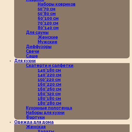
Наборы ковриков
50*70 см
50*80 см
60*100 см
70*120 см
80*140 см
Для сауны
Женские
Мужские
Диффузоры
Свечи
Саше
Для кухни
Скатерти и салфетки
140*180 см
140*220 см
150*220 см
160*220 см
160*260 см
160*320 см
180*180 см
180*280 см
Кухонные полотенца
Наборы для кухни
Фартуки
Одежда для дома
Женская
Халаты