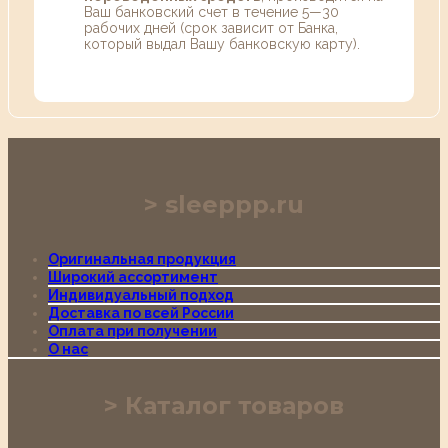
Ваш банковский счет в течение 5—30
рабочих дней (срок зависит от Банка,
который выдал Вашу банковскую карту).
sleeppp.ru
Оригинальная продукция
Широкий ассортимент
Индивидуальный подход
Доставка по всей России
Оплата при получении
О нас
Каталог товаров