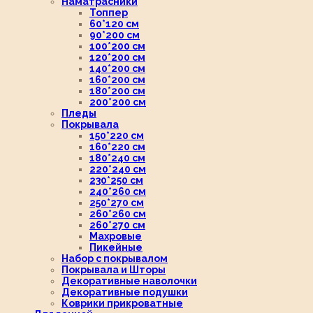
Наматрасники
Топпер
60*120 см
90*200 см
100*200 см
120*200 см
140*200 см
160*200 см
180*200 см
200*200 см
Пледы
Покрывала
150*220 см
160*220 см
180*240 см
220*240 см
230*250 см
240*260 см
250*270 см
260*260 см
260*270 см
Махровые
Пикейные
Набор с покрывалом
Покрывала и Шторы
Декоративные наволочки
Декоративные подушки
Коврики прикроватные