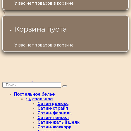
У вас нет товаров в корзине
0
Корзина пуста
У вас нет товаров в корзине
Постельное белье
1,5 спальное
Сатин делюкс
Сатин-страйп
Сатин-фланель
Сатин-тенсел
Сатин-жатый шелк
Сатин-жаккард