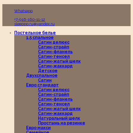
Пн-Вс с 10:00 до 19:00
Whatsapp
+7-916-160-11-12
sleeppp.ru@yandex.ru
Постельное белье
1,5 спальное
Сатин делюкс
Сатин-страйп
Сатин-фланель
Сатин-тенсел
Сатин-жатый шелк
Сатин-жаккард
Детское
Двухспальное
Сатин
Евро стандарт
Сатин делюкс
Сатин-страйп
Сатин-фланель
Сатин-тенсел
Сатин-жатый шелк
Сатин-жаккард
Натуральный шелк
Простынь на резинке
Евро макси
Семейное