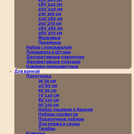
180*240 см
220*240 см
230*250 см
240*260 см
250*270 см
260*260 см
260*270 см
Махровые
Пикейные
Набор с покрывалом
Покрывала и Шторы
Декоративные наволочки
Декоративные подушки
Коврики прикроватные
Для ванной
Полотенца
30*50 см
40*60 см
50*90 см
70*140 см
80*150 см
90*150 см
Набор лицевое и банное
Наборы салфеток
Подарочные наборы
Для пляжа и сауны
Тюрбан
Коврики