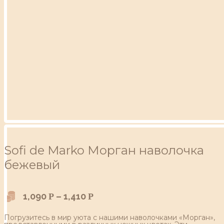
Sofi de Marko Морган наволочка
бежевый
1,090
–
1,410
Р
Р
Погрузитесь в мир уюта с нашими наволочками «Морган»,