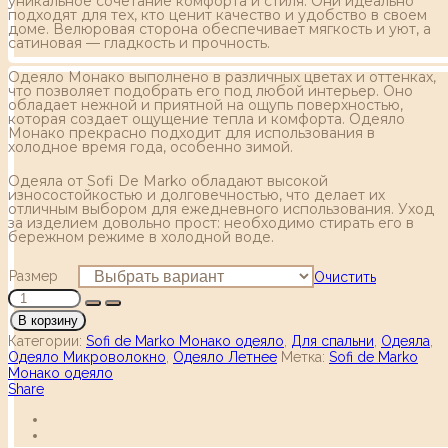
уникальное сочетание комфорта и стиля. Они идеально
подходят для тех, кто ценит качество и удобство в своем
доме. Велюровая сторона обеспечивает мягкость и уют, а
сатиновая — гладкость и прочность.
Одеяло Монако выполнено в различных цветах и оттенках,
что позволяет подобрать его под любой интерьер. Оно
обладает нежной и приятной на ощупь поверхностью,
которая создает ощущение тепла и комфорта. Одеяло
Монако прекрасно подходит для использования в
холодное время года, особенно зимой.
Одеяла от Sofi De Marko обладают высокой
износостойкостью и долговечностью, что делает их
отличным выбором для ежедневного использования. Уход
за изделием довольно прост: необходимо стирать его в
бережном режиме в холодной воде.
Размер
Очистить
В корзину
Категории:
Sofi de Marko Монако одеяло
,
Для спальни
,
Одеяла
,
Одеяло Микроволокно
,
Одеяло Летнее
Метка:
Sofi de Marko
Монако одеяло
Share