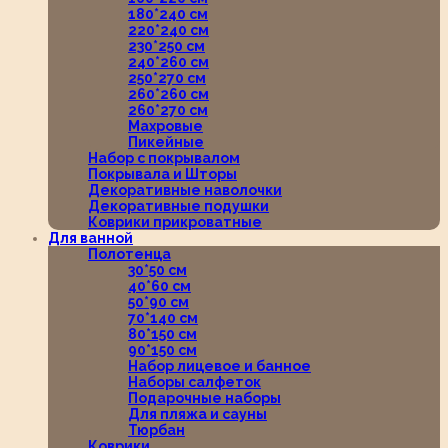
180*240 см
220*240 см
230*250 см
240*260 см
250*270 см
260*260 см
260*270 см
Махровые
Пикейные
Набор с покрывалом
Покрывала и Шторы
Декоративные наволочки
Декоративные подушки
Коврики прикроватные
Для ванной
Полотенца
30*50 см
40*60 см
50*90 см
70*140 см
80*150 см
90*150 см
Набор лицевое и банное
Наборы салфеток
Подарочные наборы
Для пляжа и сауны
Тюрбан
Коврики