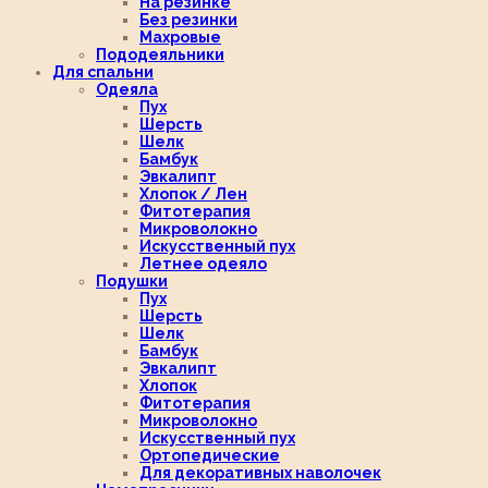
На резинке
Без резинки
Махровые
Пододеяльники
Для спальни
Одеяла
Пух
Шерсть
Шелк
Бамбук
Эвкалипт
Хлопок / Лен
Фитотерапия
Микроволокно
Искусственный пух
Летнее одеяло
Подушки
Пух
Шерсть
Шелк
Бамбук
Эвкалипт
Хлопок
Фитотерапия
Микроволокно
Искусственный пух
Ортопедические
Для декоративных наволочек