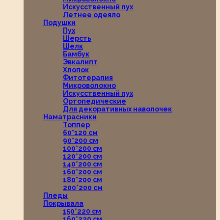
Искусственный пух
Летнее одеяло
Подушки
Пух
Шерсть
Шелк
Бамбук
Эвкалипт
Хлопок
Фитотерапия
Микроволокно
Искусственный пух
Ортопедические
Для декоративных наволочек
Наматрасники
Топпер
60*120 см
90*200 см
100*200 см
120*200 см
140*200 см
160*200 см
180*200 см
200*200 см
Пледы
Покрывала
150*220 см
160*220 см