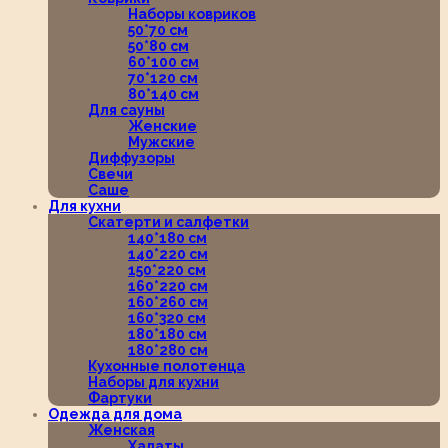
Наборы ковриков
50*70 см
50*80 см
60*100 см
70*120 см
80*140 см
Для сауны
Женские
Мужские
Диффузоры
Свечи
Саше
Для кухни
Скатерти и салфетки
140*180 см
140*220 см
150*220 см
160*220 см
160*260 см
160*320 см
180*180 см
180*280 см
Кухонные полотенца
Наборы для кухни
Фартуки
Одежда для дома
Женская
Халаты