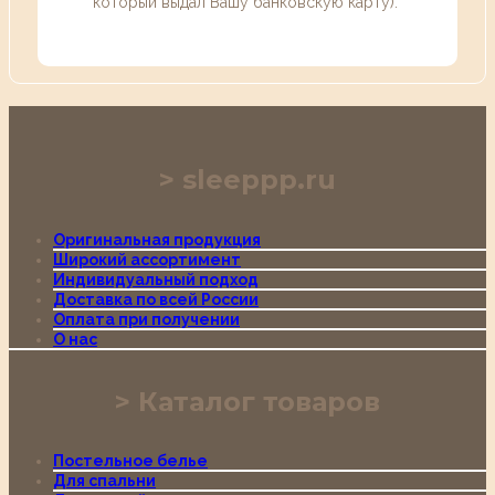
который выдал Вашу банковскую карту).
sleeppp.ru
Оригинальная продукция
Широкий ассортимент
Индивидуальный подход
Доставка по всей России
Оплата при получении
О нас
Каталог товаров
Постельное белье
Для спальни