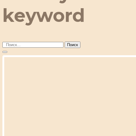
keyword
Поиск