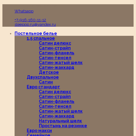
Пн-Вс с 10:00 до 19:00
Whatsapp
+7-916-160-11-12
sleeppp.ru@yandex.ru
Постельное белье
1,5 спальное
Сатин делюкс
Сатин-страйп
Сатин-фланель
Сатин-тенсел
Сатин-жатый шелк
Сатин-жаккард
Детское
Двухспальное
Сатин
Евро стандарт
Сатин делюкс
Сатин-страйп
Сатин-фланель
Сатин-тенсел
Сатин-жатый шелк
Сатин-жаккард
Натуральный шелк
Простынь на резинке
Евро макси
Семейное