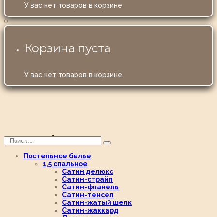
У вас нет товаров в корзине
0
Корзина пуста
У вас нет товаров в корзине
Постельное белье
1,5 спальное
Сатин делюкс
Сатин-страйп
Сатин-фланель
Сатин-тенсел
Сатин-жатый шелк
Сатин-жаккард