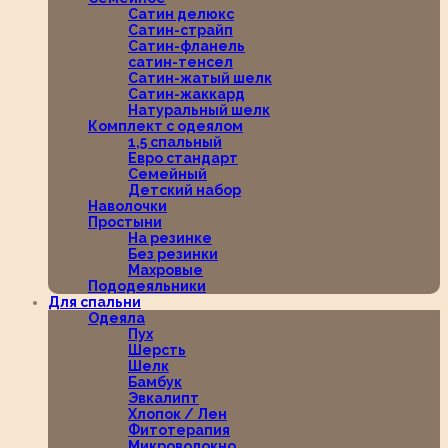
Сатин делюкс
Сатин-страйп
Сатин-фланель
сатин-тенсел
Сатин-жатый шелк
Сатин-жаккард
Натуральный шелк
Комплект с одеялом
1,5 спальный
Евро стандарт
Семейный
Детский набор
Наволочки
Простыни
На резинке
Без резинки
Махровые
Пододеяльники
Для спальни
Одеяла
Пух
Шерсть
Шелк
Бамбук
Эвкалипт
Хлопок / Лен
Фитотерапия
Микроволокно