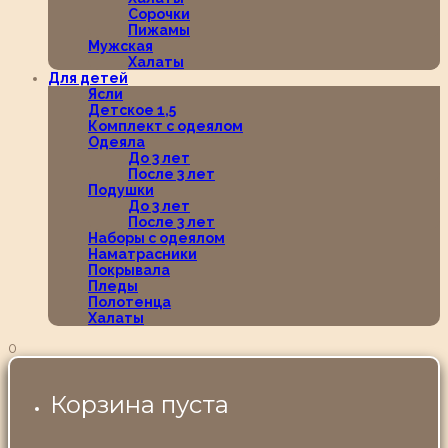
Сорочки
Пижамы
Мужская
Халаты
Для детей
Ясли
Детское 1,5
Комплект с одеялом
Одеяла
До 3 лет
После 3 лет
Подушки
До 3 лет
После 3 лет
Наборы с одеялом
Наматрасники
Покрывала
Пледы
Полотенца
Халаты
0
Корзина пуста