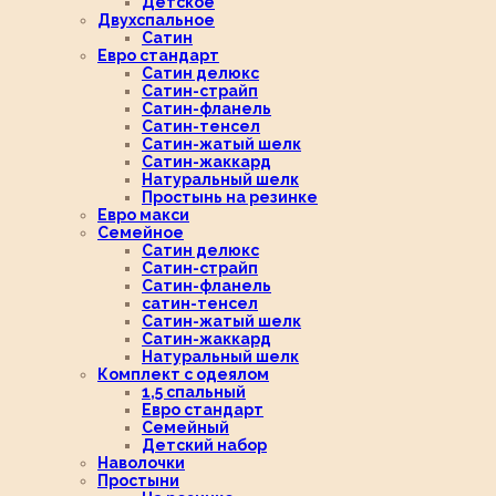
Детское
Двухспальное
Сатин
Евро стандарт
Сатин делюкс
Сатин-страйп
Сатин-фланель
Сатин-тенсел
Сатин-жатый шелк
Сатин-жаккард
Натуральный шелк
Простынь на резинке
Евро макси
Семейное
Сатин делюкс
Сатин-страйп
Сатин-фланель
сатин-тенсел
Сатин-жатый шелк
Сатин-жаккард
Натуральный шелк
Комплект с одеялом
1,5 спальный
Евро стандарт
Семейный
Детский набор
Наволочки
Простыни