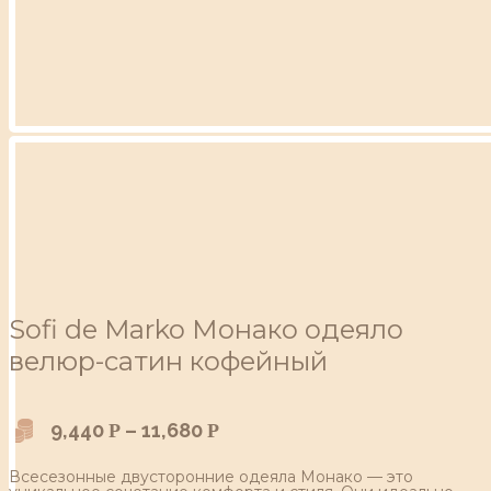
Sofi de Marko Монако одеяло
велюр-сатин кофейный
9,440
–
11,680
Р
Р
Всесезонные двусторонние одеяла Монако — это