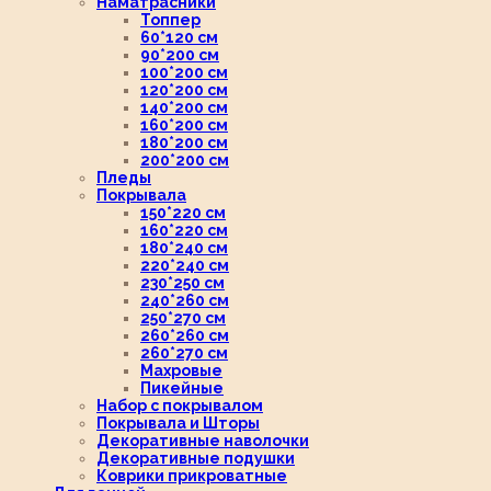
Наматрасники
Топпер
60*120 см
90*200 см
100*200 см
120*200 см
140*200 см
160*200 см
180*200 см
200*200 см
Пледы
Покрывала
150*220 см
160*220 см
180*240 см
220*240 см
230*250 см
240*260 см
250*270 см
260*260 см
260*270 см
Махровые
Пикейные
Набор с покрывалом
Покрывала и Шторы
Декоративные наволочки
Декоративные подушки
Коврики прикроватные