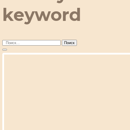
keyword
Поиск