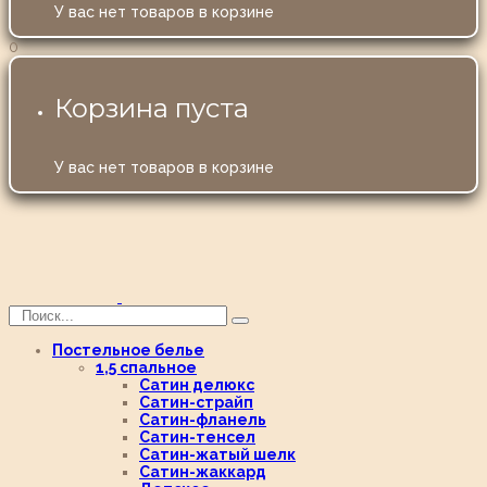
У вас нет товаров в корзине
0
Корзина пуста
У вас нет товаров в корзине
Постельное белье
1,5 спальное
Сатин делюкс
Сатин-страйп
Сатин-фланель
Сатин-тенсел
Сатин-жатый шелк
Сатин-жаккард