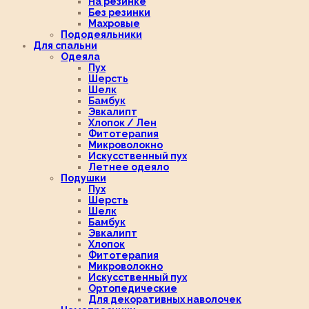
На резинке
Без резинки
Махровые
Пододеяльники
Для спальни
Одеяла
Пух
Шерсть
Шелк
Бамбук
Эвкалипт
Хлопок / Лен
Фитотерапия
Микроволокно
Искусственный пух
Летнее одеяло
Подушки
Пух
Шерсть
Шелк
Бамбук
Эвкалипт
Хлопок
Фитотерапия
Микроволокно
Искусственный пух
Ортопедические
Для декоративных наволочек