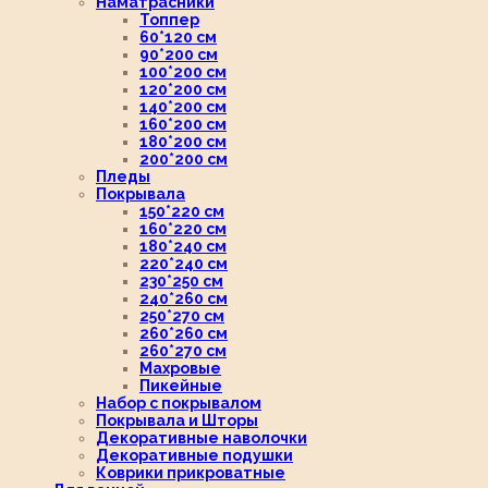
Наматрасники
Топпер
60*120 см
90*200 см
100*200 см
120*200 см
140*200 см
160*200 см
180*200 см
200*200 см
Пледы
Покрывала
150*220 см
160*220 см
180*240 см
220*240 см
230*250 см
240*260 см
250*270 см
260*260 см
260*270 см
Махровые
Пикейные
Набор с покрывалом
Покрывала и Шторы
Декоративные наволочки
Декоративные подушки
Коврики прикроватные