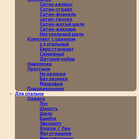
Сатин делюкс
Сатин-страйп
Сатин-фланель
сатин-тенсел
Сатин-жатый шелк
Сатин-жаккард
Натуральный шелк
Комплект с одеялом
1,5 спальный
Евро стандарт
Семейный
Детский набор
Наволочки
Простыни
На резинке
Без резинки
Махровые
Пододеяльники
Для спальни
Одеяла
Пух
Шерсть
Шелк
Бамбук
Эвкалипт
Хлопок / Лен
Фитотерапия
Микроволокно