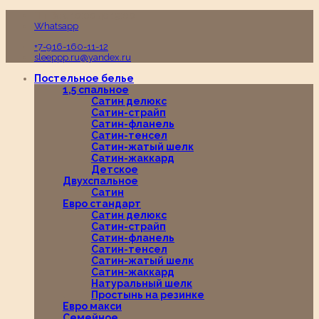
Пн-Вс с 10:00 до 19:00
Whatsapp
+7-916-160-11-12
sleeppp.ru@yandex.ru
Постельное белье
1,5 спальное
Сатин делюкс
Сатин-страйп
Сатин-фланель
Сатин-тенсел
Сатин-жатый шелк
Сатин-жаккард
Детское
Двухспальное
Сатин
Евро стандарт
Сатин делюкс
Сатин-страйп
Сатин-фланель
Сатин-тенсел
Сатин-жатый шелк
Сатин-жаккард
Натуральный шелк
Простынь на резинке
Евро макси
Семейное