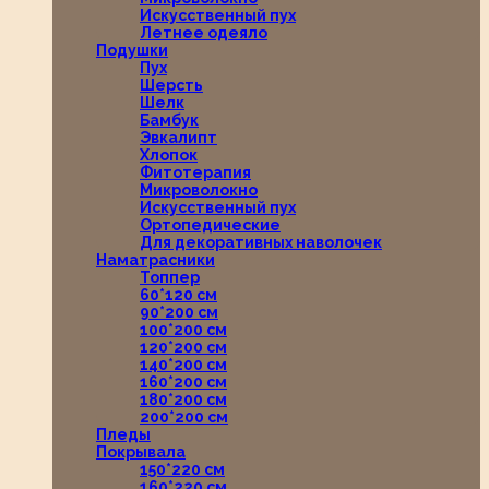
Искусственный пух
Летнее одеяло
Подушки
Пух
Шерсть
Шелк
Бамбук
Эвкалипт
Хлопок
Фитотерапия
Микроволокно
Искусственный пух
Ортопедические
Для декоративных наволочек
Наматрасники
Топпер
60*120 см
90*200 см
100*200 см
120*200 см
140*200 см
160*200 см
180*200 см
200*200 см
Пледы
Покрывала
150*220 см
160*220 см