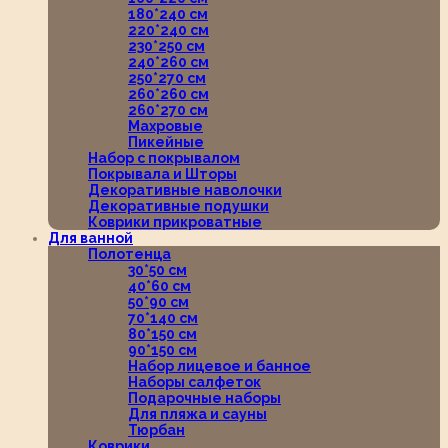
180*240 см
220*240 см
230*250 см
240*260 см
250*270 см
260*260 см
260*270 см
Махровые
Пикейные
Набор с покрывалом
Покрывала и Шторы
Декоративные наволочки
Декоративные подушки
Коврики прикроватные
Для ванной
Полотенца
30*50 см
40*60 см
50*90 см
70*140 см
80*150 см
90*150 см
Набор лицевое и банное
Наборы салфеток
Подарочные наборы
Для пляжа и сауны
Тюрбан
Коврики