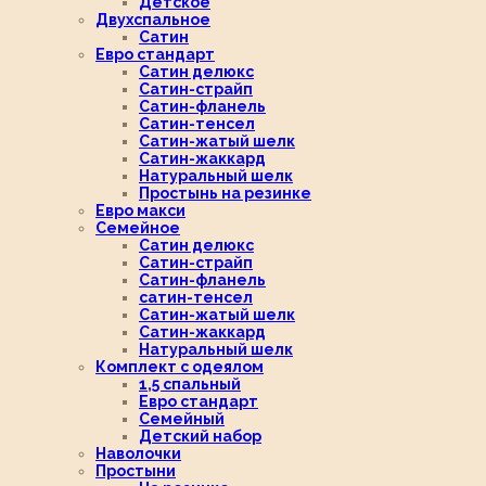
Детское
Двухспальное
Сатин
Евро стандарт
Сатин делюкс
Сатин-страйп
Сатин-фланель
Сатин-тенсел
Сатин-жатый шелк
Сатин-жаккард
Натуральный шелк
Простынь на резинке
Евро макси
Семейное
Сатин делюкс
Сатин-страйп
Сатин-фланель
сатин-тенсел
Сатин-жатый шелк
Сатин-жаккард
Натуральный шелк
Комплект с одеялом
1,5 спальный
Евро стандарт
Семейный
Детский набор
Наволочки
Простыни