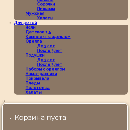
Сорочки
Пижамы
Мужская
Халаты
Для детей
Ясли
Детское 1,5
Комплект с одеялом
Одеяла
До 3 лет
После 3 лет
Подушки
До 3 лет
После 3 лет
Наборы с одеялом
Наматрасники
Покрывала
Пледы
Полотенца
Халаты
0
Корзина пуста