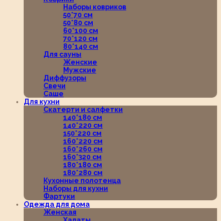
Наборы ковриков
50*70 см
50*80 см
60*100 см
70*120 см
80*140 см
Для сауны
Женские
Мужские
Диффузоры
Свечи
Саше
Для кухни
Скатерти и салфетки
140*180 см
140*220 см
150*220 см
160*220 см
160*260 см
160*320 см
180*180 см
180*280 см
Кухонные полотенца
Наборы для кухни
Фартуки
Одежда для дома
Женская
Халаты