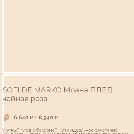
SOFI DE MARKO Моана ПЛЕД
чайная роза
6,640
–
8,940
Р
Р
Уютный плед с бахромой – это идеальное сочетание