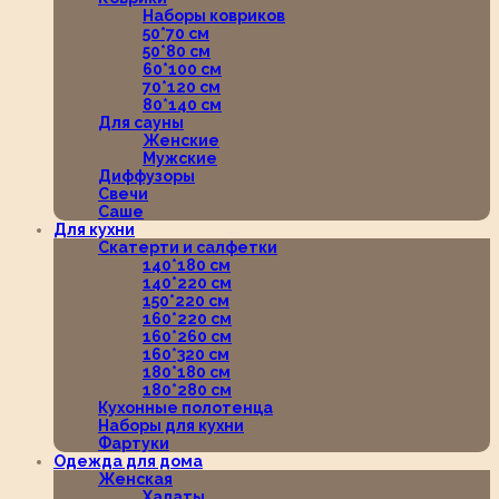
Наборы ковриков
50*70 см
50*80 см
60*100 см
70*120 см
80*140 см
Для сауны
Женские
Мужские
Диффузоры
Свечи
Саше
Для кухни
Скатерти и салфетки
140*180 см
140*220 см
150*220 см
160*220 см
160*260 см
160*320 см
180*180 см
180*280 см
Кухонные полотенца
Наборы для кухни
Фартуки
Одежда для дома
Женская
Халаты