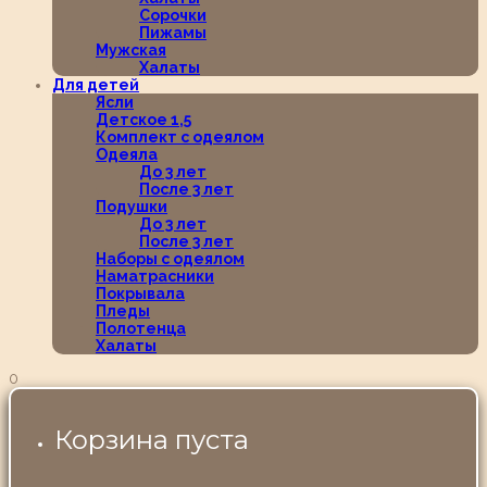
Сорочки
Пижамы
Мужская
Халаты
Для детей
Ясли
Детское 1,5
Комплект с одеялом
Одеяла
До 3 лет
После 3 лет
Подушки
До 3 лет
После 3 лет
Наборы с одеялом
Наматрасники
Покрывала
Пледы
Полотенца
Халаты
0
Корзина пуста