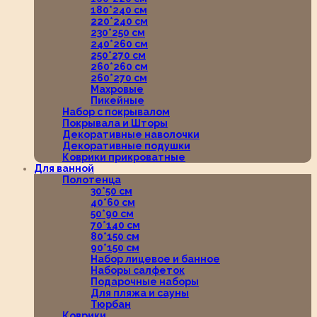
180*240 см
220*240 см
230*250 см
240*260 см
250*270 см
260*260 см
260*270 см
Махровые
Пикейные
Набор с покрывалом
Покрывала и Шторы
Декоративные наволочки
Декоративные подушки
Коврики прикроватные
Для ванной
Полотенца
30*50 см
40*60 см
50*90 см
70*140 см
80*150 см
90*150 см
Набор лицевое и банное
Наборы салфеток
Подарочные наборы
Для пляжа и сауны
Тюрбан
Коврики