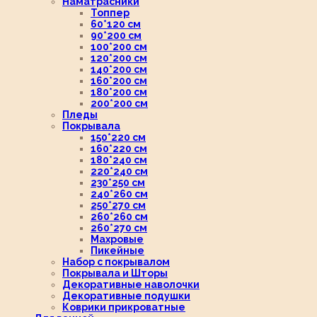
Наматрасники
Топпер
60*120 см
90*200 см
100*200 см
120*200 см
140*200 см
160*200 см
180*200 см
200*200 см
Пледы
Покрывала
150*220 см
160*220 см
180*240 см
220*240 см
230*250 см
240*260 см
250*270 см
260*260 см
260*270 см
Махровые
Пикейные
Набор с покрывалом
Покрывала и Шторы
Декоративные наволочки
Декоративные подушки
Коврики прикроватные