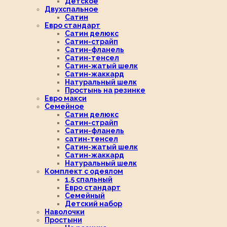
Детское
Двухспальное
Сатин
Евро стандарт
Сатин делюкс
Сатин-страйп
Сатин-фланель
Сатин-тенсел
Сатин-жатый шелк
Сатин-жаккард
Натуральный шелк
Простынь на резинке
Евро макси
Семейное
Сатин делюкс
Сатин-страйп
Сатин-фланель
сатин-тенсел
Сатин-жатый шелк
Сатин-жаккард
Натуральный шелк
Комплект с одеялом
1,5 спальный
Евро стандарт
Семейный
Детский набор
Наволочки
Простыни