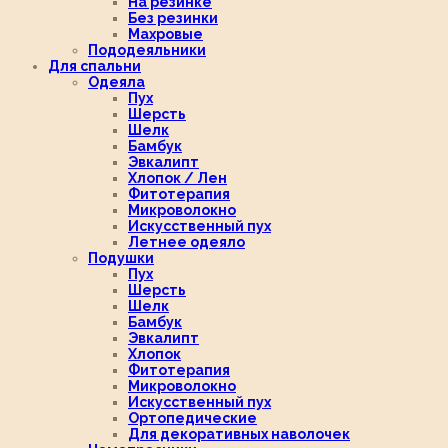
На резинке
Без резинки
Махровые
Пододеяльники
Для спальни
Одеяла
Пух
Шерсть
Шелк
Бамбук
Эвкалипт
Хлопок / Лен
Фитотерапия
Микроволокно
Искусственный пух
Летнее одеяло
Подушки
Пух
Шерсть
Шелк
Бамбук
Эвкалипт
Хлопок
Фитотерапия
Микроволокно
Искусственный пух
Ортопедические
Для декоративных наволочек