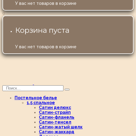
У вас нет товаров в корзине
0
Корзина пуста
У вас нет товаров в корзине
Постельное белье
1,5 спальное
Сатин делюкс
Сатин-страйп
Сатин-фланель
Сатин-тенсел
Сатин-жатый шелк
Сатин-жаккард