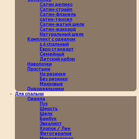
Сатин делюкс
Сатин-страйп
Сатин-фланель
сатин-тенсел
Сатин-жатый шелк
Сатин-жаккард
Натуральный шелк
Комплект с одеялом
1,5 спальный
Евро стандарт
Семейный
Детский набор
Наволочки
Простыни
На резинке
Без резинки
Махровые
Пододеяльники
Для спальни
Одеяла
Пух
Шерсть
Шелк
Бамбук
Эвкалипт
Хлопок / Лен
Фитотерапия
Микроволокно