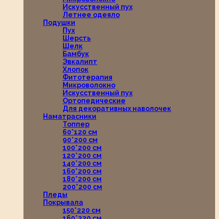
Искусственный пух
Летнее одеяло
Подушки
Пух
Шерсть
Шелк
Бамбук
Эвкалипт
Хлопок
Фитотерапия
Микроволокно
Искусственный пух
Ортопедические
Для декоративных наволочек
Наматрасники
Топпер
60*120 см
90*200 см
100*200 см
120*200 см
140*200 см
160*200 см
180*200 см
200*200 см
Пледы
Покрывала
150*220 см
160*220 см