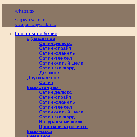
Пн-Вс с 10:00 до 19:00
Whatsapp
+7-916-160-11-12
sleeppp.ru@yandex.ru
Постельное белье
1,5 спальное
Сатин делюкс
Сатин-страйп
Сатин-фланель
Сатин-тенсел
Сатин-жатый шелк
Сатин-жаккард
Детское
Двухспальное
Сатин
Евро стандарт
Сатин делюкс
Сатин-страйп
Сатин-фланель
Сатин-тенсел
Сатин-жатый шелк
Сатин-жаккард
Натуральный шелк
Простынь на резинке
Евро макси
Семейное