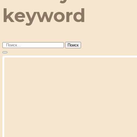
keyword
Поиск