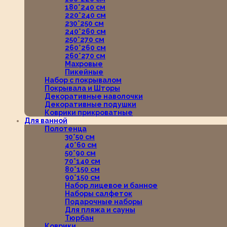
180*240 см
220*240 см
230*250 см
240*260 см
250*270 см
260*260 см
260*270 см
Махровые
Пикейные
Набор с покрывалом
Покрывала и Шторы
Декоративные наволочки
Декоративные подушки
Коврики прикроватные
Для ванной
Полотенца
30*50 см
40*60 см
50*90 см
70*140 см
80*150 см
90*150 см
Набор лицевое и банное
Наборы салфеток
Подарочные наборы
Для пляжа и сауны
Тюрбан
Коврики