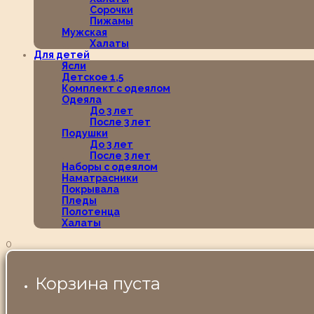
Сорочки
Пижамы
Мужская
Халаты
Для детей
Ясли
Детское 1,5
Комплект с одеялом
Одеяла
До 3 лет
После 3 лет
Подушки
До 3 лет
После 3 лет
Наборы с одеялом
Наматрасники
Покрывала
Пледы
Полотенца
Халаты
0
Корзина пуста