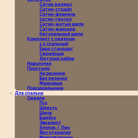
Сатин делюкс
Сатин-страйп
Сатин-фланель
сатин-тенсел
Сатин-жатый шелк
Сатин-жаккард
Натуральный шелк
Комплект с одеялом
1,5 спальный
Евро стандарт
Семейный
Детский набор
Наволочки
Простыни
На резинке
Без резинки
Махровые
Пододеяльники
Для спальни
Одеяла
Пух
Шерсть
Шелк
Бамбук
Эвкалипт
Хлопок / Лен
Фитотерапия
Микроволокно