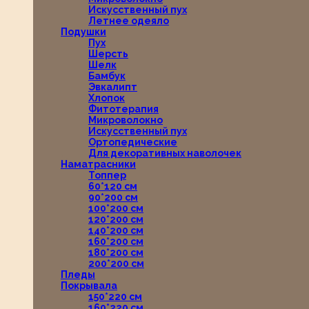
Искусственный пух
Летнее одеяло
Подушки
Пух
Шерсть
Шелк
Бамбук
Эвкалипт
Хлопок
Фитотерапия
Микроволокно
Искусственный пух
Ортопедические
Для декоративных наволочек
Наматрасники
Топпер
60*120 см
90*200 см
100*200 см
120*200 см
140*200 см
160*200 см
180*200 см
200*200 см
Пледы
Покрывала
150*220 см
160*220 см