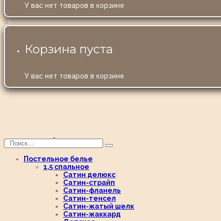
У вас нет товаров в корзине
0
Корзина пуста
У вас нет товаров в корзине
Постельное белье
1,5 спальное
Сатин делюкс
Сатин-страйп
Сатин-фланель
Сатин-тенсел
Сатин-жатый шелк
Сатин-жаккард