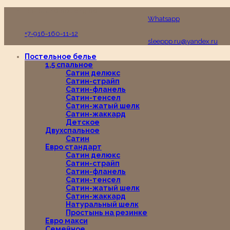
Пн-Вс с 10:00 до 19:00
Whatsapp
+7-916-160-11-12
sleeppp.ru@yandex.ru
Постельное белье
1,5 спальное
Сатин делюкс
Сатин-страйп
Сатин-фланель
Сатин-тенсел
Сатин-жатый шелк
Сатин-жаккард
Детское
Двухспальное
Сатин
Евро стандарт
Сатин делюкс
Сатин-страйп
Сатин-фланель
Сатин-тенсел
Сатин-жатый шелк
Сатин-жаккард
Натуральный шелк
Простынь на резинке
Евро макси
Семейное