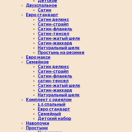
Детское
Двухспальное
Сатин
Евро стандарт
Сатин делюкс
Сатин-страйп
Сатин-фланель
Сатин-тенсел
Сатин-жатый шелк
Сатин-жаккард
Натуральный шелк
Простынь на резинке
Евро макси
Семейное
Сатин делюкс
Сатин-страйп
Сатин-фланель
сатин-тенсел
Сатин-жатый шелк
Сатин-жаккард
Натуральный шелк
Комплект с одеялом
1,5 спальный
Евро стандарт
Семейный
Детский набор
Наволочки
Простыни