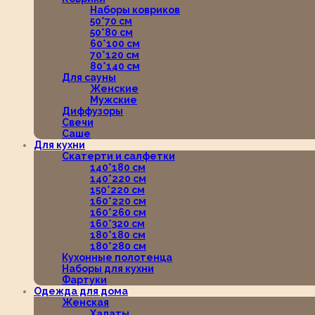
Наборы ковриков
50*70 см
50*80 см
60*100 см
70*120 см
80*140 см
Для сауны
Женские
Мужские
Диффузоры
Свечи
Саше
Для кухни
Скатерти и салфетки
140*180 см
140*220 см
150*220 см
160*220 см
160*260 см
160*320 см
180*180 см
180*280 см
Кухонные полотенца
Наборы для кухни
Фартуки
Одежда для дома
Женская
Халаты