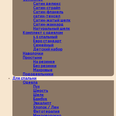
Сатин делюкс
Сатин-страйп
Сатин-фланель
сатин-тенсел
Сатин-жатый шелк
Сатин-жаккард
Натуральный шелк
Комплект с одеялом
1,5 спальный
Евро стандарт
Семейный
Детский набор
Наволочки
Простыни
На резинке
Без резинки
Махровые
Пододеяльники
Для спальни
Одеяла
Пух
Шерсть
Шелк
Бамбук
Эвкалипт
Хлопок / Лен
Фитотерапия
Микроволокно