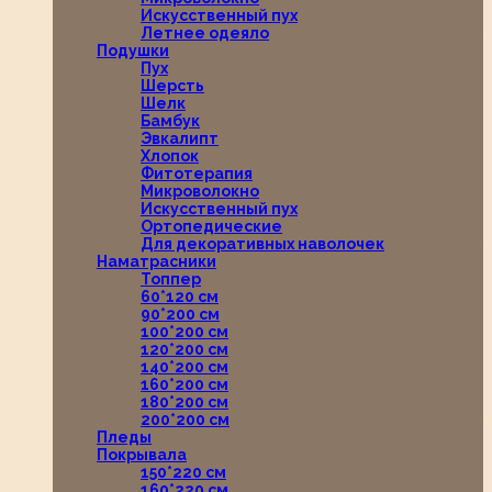
Искусственный пух
Летнее одеяло
Подушки
Пух
Шерсть
Шелк
Бамбук
Эвкалипт
Хлопок
Фитотерапия
Микроволокно
Искусственный пух
Ортопедические
Для декоративных наволочек
Наматрасники
Топпер
60*120 см
90*200 см
100*200 см
120*200 см
140*200 см
160*200 см
180*200 см
200*200 см
Пледы
Покрывала
150*220 см
160*220 см