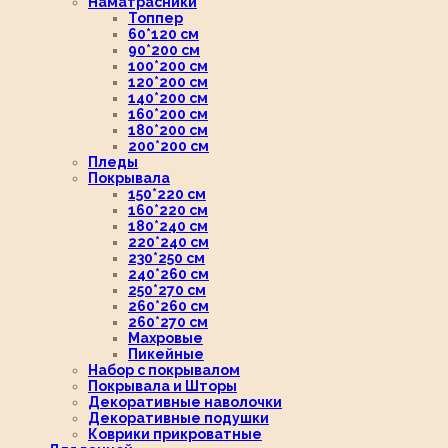
Наматрасники
Топпер
60*120 см
90*200 см
100*200 см
120*200 см
140*200 см
160*200 см
180*200 см
200*200 см
Пледы
Покрывала
150*220 см
160*220 см
180*240 см
220*240 см
230*250 см
240*260 см
250*270 см
260*260 см
260*270 см
Махровые
Пикейные
Набор с покрывалом
Покрывала и Шторы
Декоративные наволочки
Декоративные подушки
Коврики прикроватные