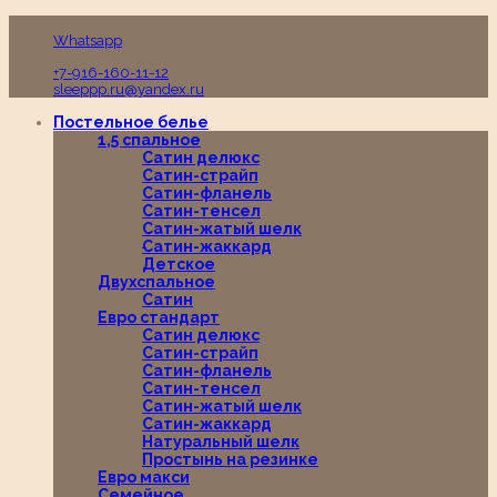
Пн-Вс с 10:00 до 19:00
Whatsapp
+7-916-160-11-12
sleeppp.ru@yandex.ru
Постельное белье
1,5 спальное
Сатин делюкс
Сатин-страйп
Сатин-фланель
Сатин-тенсел
Сатин-жатый шелк
Сатин-жаккард
Детское
Двухспальное
Сатин
Евро стандарт
Сатин делюкс
Сатин-страйп
Сатин-фланель
Сатин-тенсел
Сатин-жатый шелк
Сатин-жаккард
Натуральный шелк
Простынь на резинке
Евро макси
Семейное