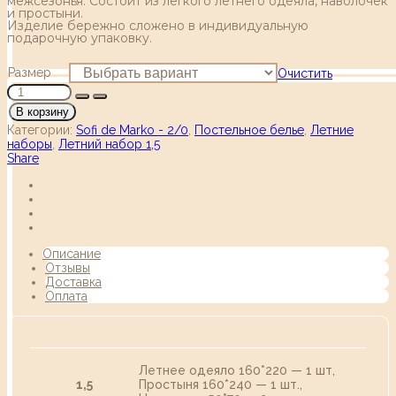
межсезонья. Состоит из легкого летнего одеяла, наволочек
и простыни.
Изделие бережно сложено в индивидуальную
подарочную упаковку.
Размер
Очистить
В корзину
Категории:
Sofi de Marko - 2/0
,
Постельное белье
,
Летние
наборы
,
Летний набор 1,5
Share
Описание
Отзывы
Доставка
Оплата
Летнее одеяло 160*220 — 1 шт,
1,5
Простыня 160*240 — 1 шт.,