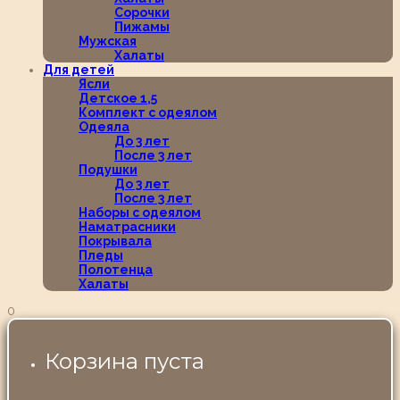
Сорочки
Пижамы
Мужская
Халаты
Для детей
Ясли
Детское 1,5
Комплект с одеялом
Одеяла
До 3 лет
После 3 лет
Подушки
До 3 лет
После 3 лет
Наборы с одеялом
Наматрасники
Покрывала
Пледы
Полотенца
Халаты
0
Корзина пуста