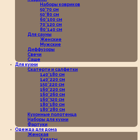
Наборы ковриков
50*70 см
50*80 см
60*100 см
70*120 см
80*140 см
Для сауны
Женские
Мужские
Диффузоры
Свечи
Саше
Для кухни
Скатерти и салфетки
140*180 см
140*220 см
150*220 см
160*220 см
160*260 см
160*320 см
180*180 см
180*280 см
Кухонные полотенца
Наборы для кухни
Фартуки
Одежда для дома
Женская
Халаты