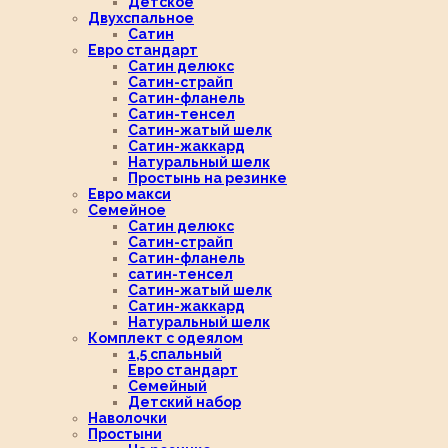
Детское
Двухспальное
Сатин
Евро стандарт
Сатин делюкс
Сатин-страйп
Сатин-фланель
Сатин-тенсел
Сатин-жатый шелк
Сатин-жаккард
Натуральный шелк
Простынь на резинке
Евро макси
Семейное
Сатин делюкс
Сатин-страйп
Сатин-фланель
сатин-тенсел
Сатин-жатый шелк
Сатин-жаккард
Натуральный шелк
Комплект с одеялом
1,5 спальный
Евро стандарт
Семейный
Детский набор
Наволочки
Простыни