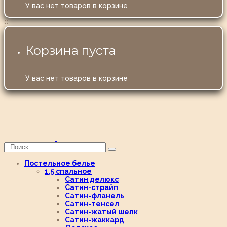
У вас нет товаров в корзине
0
Корзина пуста
У вас нет товаров в корзине
Постельное белье
1,5 спальное
Сатин делюкс
Сатин-страйп
Сатин-фланель
Сатин-тенсел
Сатин-жатый шелк
Сатин-жаккард