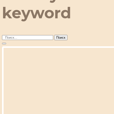
keyword
Поиск