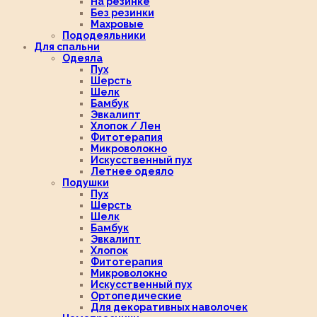
На резинке
Без резинки
Махровые
Пододеяльники
Для спальни
Одеяла
Пух
Шерсть
Шелк
Бамбук
Эвкалипт
Хлопок / Лен
Фитотерапия
Микроволокно
Искусственный пух
Летнее одеяло
Подушки
Пух
Шерсть
Шелк
Бамбук
Эвкалипт
Хлопок
Фитотерапия
Микроволокно
Искусственный пух
Ортопедические
Для декоративных наволочек