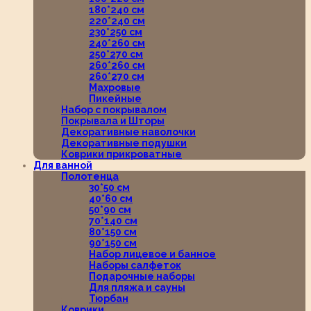
180*240 см
220*240 см
230*250 см
240*260 см
250*270 см
260*260 см
260*270 см
Махровые
Пикейные
Набор с покрывалом
Покрывала и Шторы
Декоративные наволочки
Декоративные подушки
Коврики прикроватные
Для ванной
Полотенца
30*50 см
40*60 см
50*90 см
70*140 см
80*150 см
90*150 см
Набор лицевое и банное
Наборы салфеток
Подарочные наборы
Для пляжа и сауны
Тюрбан
Коврики