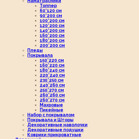
Наматрасники
Топпер
60*120 см
90*200 см
100*200 см
120*200 см
140*200 см
160*200 см
180*200 см
200*200 см
Пледы
Покрывала
150*220 см
160*220 см
180*240 см
220*240 см
230*250 см
240*260 см
250*270 см
260*260 см
260*270 см
Махровые
Пикейные
Набор с покрывалом
Покрывала и Шторы
Декоративные наволочки
Декоративные подушки
Коврики прикроватные