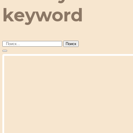
keyword
Поиск