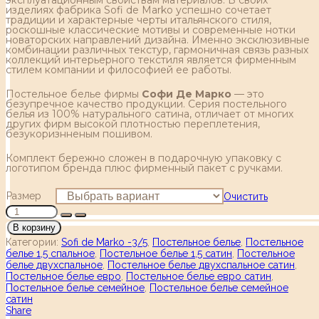
изделиях фабрика Sofi de Marko успешно сочетает
традиции и характерные черты итальянского стиля,
роскошные классические мотивы и современные нотки
новаторских направлений дизайна. Именно эксклюзивные
комбинации различных текстур, гармоничная связь разных
коллекций интерьерного текстиля является фирменным
стилем компании и философией ее работы.
Постельное белье фирмы
Софи Де Марко
— это
безупречное качество продукции. Серия постельного
белья из 100% натурального сатина, отличает от многих
других фирм высокой плотностью переплетения,
безукоризнненым пошивом.
Комплект бережно сложен в подарочную упаковку с
логотипом бренда плюс фирменный пакет с ручками.
Размер
Очистить
В корзину
Категории:
Sofi de Marko -3/5
,
Постельное белье
,
Постельное
белье 1,5 спальное
,
Постельное белье 1,5 сатин
,
Постельное
белье двухспальное
,
Постельное белье двухспальное сатин
,
Постельное белье евро
,
Постельное белье евро сатин
,
Постельное белье семейное
,
Постельное белье семейное
сатин
Share