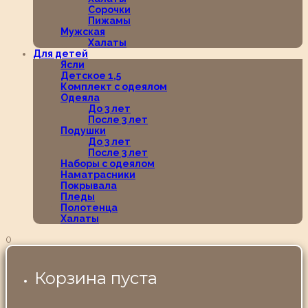
Сорочки
Пижамы
Мужская
Халаты
Для детей
Ясли
Детское 1,5
Комплект с одеялом
Одеяла
До 3 лет
После 3 лет
Подушки
До 3 лет
После 3 лет
Наборы с одеялом
Наматрасники
Покрывала
Пледы
Полотенца
Халаты
0
Корзина пуста