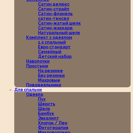
Сатин делюкс
Сатин-страйп
Сатин-фланель
сатин-тенсел
Сатин-жатый шелк
Сатин-жаккард
Натуральный шелк
Комплект с одеялом
1,5 спальный
Евро стандарт
Семейный
Детский набор
Наволочки
Простыни
На резинке
Без резинки
Махровые
Пододеяльники
Для спальни
Одеяла
Пух
Шерсть
Шелк
Бамбук
Эвкалипт
Хлопок / Лен
Фитотерапия
Микроволокно