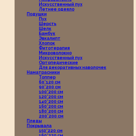
Искусственный пух
Летнее одеяло
Подушки
Пух
Шерсть
Шелк
Бамбук
Эвкалипт
Хлопок
Фитотерапия
Микроволокно
Искусственный пух
Ортопедические
Для декоративных наволочек
Наматрасники
Топпер
60*120 см
90*200 см
100*200 см
120*200 см
140*200 см
160*200 см
180*200 см
200*200 см
Пледы
Покрывала
150*220 см
160*220 см