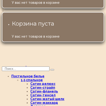
У вас нет товаров в корзине
0
Корзина пуста
У вас нет товаров в корзине
Постельное белье
1,5 спальное
Сатин делюкс
Сатин-страйп
Сатин-фланель
Сатин-тенсел
Сатин-жатый шелк
Сатин-жаккард