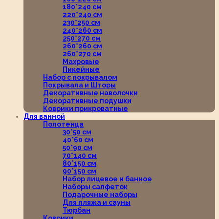
180*240 см
220*240 см
230*250 см
240*260 см
250*270 см
260*260 см
260*270 см
Махровые
Пикейные
Набор с покрывалом
Покрывала и Шторы
Декоративные наволочки
Декоративные подушки
Коврики прикроватные
Для ванной
Полотенца
30*50 см
40*60 см
50*90 см
70*140 см
80*150 см
90*150 см
Набор лицевое и банное
Наборы салфеток
Подарочные наборы
Для пляжа и сауны
Тюрбан
Коврики