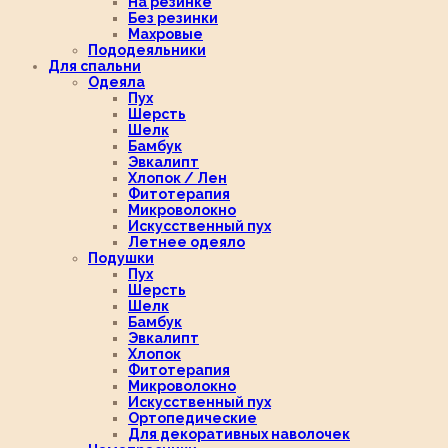
На резинке
Без резинки
Махровые
Пододеяльники
Для спальни
Одеяла
Пух
Шерсть
Шелк
Бамбук
Эвкалипт
Хлопок / Лен
Фитотерапия
Микроволокно
Искусственный пух
Летнее одеяло
Подушки
Пух
Шерсть
Шелк
Бамбук
Эвкалипт
Хлопок
Фитотерапия
Микроволокно
Искусственный пух
Ортопедические
Для декоративных наволочек