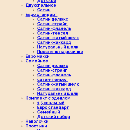
Детское
Двухспальное
Сатин
Евро стандарт
Сатин делюкс
Сатин-страйп
Сатин-фланель
Сатин-тенсел
Сатин-жатый шелк
Сатин-жаккард
Натуральный шелк
Простынь на резинке
Евро макси
Семейное
Сатин делюкс
Сатин-страйп
Сатин-фланель
сатин-тенсел
Сатин-жатый шелк
Сатин-жаккард
Натуральный шелк
Комплект с одеялом
1,5 спальный
Евро стандарт
Семейный
Детский набор
Наволочки
Простыни