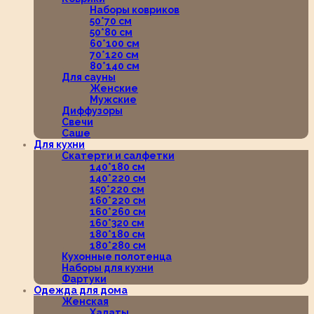
Наборы ковриков
50*70 см
50*80 см
60*100 см
70*120 см
80*140 см
Для сауны
Женские
Мужские
Диффузоры
Свечи
Саше
Для кухни
Скатерти и салфетки
140*180 см
140*220 см
150*220 см
160*220 см
160*260 см
160*320 см
180*180 см
180*280 см
Кухонные полотенца
Наборы для кухни
Фартуки
Одежда для дома
Женская
Халаты