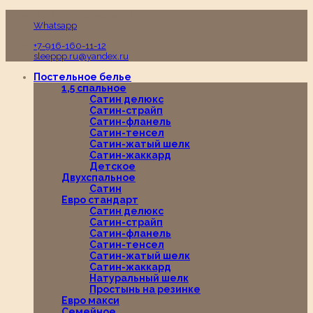
Пн-Вс с 10:00 до 19:00
Whatsapp
+7-916-160-11-12
sleeppp.ru@yandex.ru
Постельное белье
1,5 спальное
Сатин делюкс
Сатин-страйп
Сатин-фланель
Сатин-тенсел
Сатин-жатый шелк
Сатин-жаккард
Детское
Двухспальное
Сатин
Евро стандарт
Сатин делюкс
Сатин-страйп
Сатин-фланель
Сатин-тенсел
Сатин-жатый шелк
Сатин-жаккард
Натуральный шелк
Простынь на резинке
Евро макси
Семейное