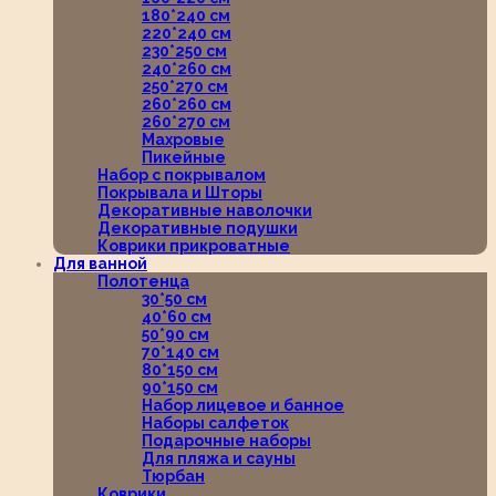
180*240 см
220*240 см
230*250 см
240*260 см
250*270 см
260*260 см
260*270 см
Махровые
Пикейные
Набор с покрывалом
Покрывала и Шторы
Декоративные наволочки
Декоративные подушки
Коврики прикроватные
Для ванной
Полотенца
30*50 см
40*60 см
50*90 см
70*140 см
80*150 см
90*150 см
Набор лицевое и банное
Наборы салфеток
Подарочные наборы
Для пляжа и сауны
Тюрбан
Коврики