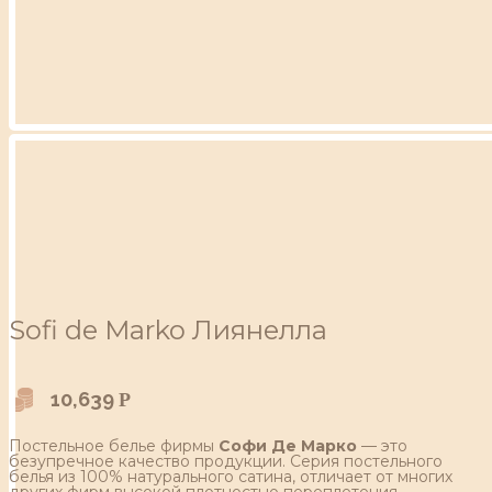
Sofi de Marko Лиянелла
10,639
Р
Постельное белье фирмы
Софи Де Марко
— это
безупречное качество продукции. Серия постельного
белья из 100% натурального сатина, отличает от многих
других фирм высокой плотностью переплетения,