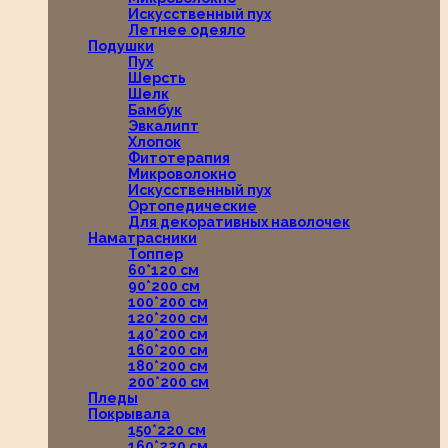
Искусственный пух
Летнее одеяло
Подушки
Пух
Шерсть
Шелк
Бамбук
Эвкалипт
Хлопок
Фитотерапия
Микроволокно
Искусственный пух
Ортопедические
Для декоративных наволочек
Наматрасники
Топпер
60*120 см
90*200 см
100*200 см
120*200 см
140*200 см
160*200 см
180*200 см
200*200 см
Пледы
Покрывала
150*220 см
160*220 см