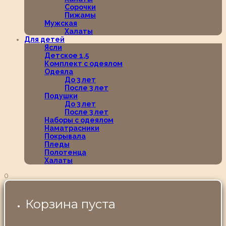
Сорочки
Пижамы
Мужская
Халаты
Для детей
Ясли
Детское 1,5
Комплект с одеялом
Одеяла
До 3 лет
После 3 лет
Подушки
До 3 лет
После 3 лет
Наборы с одеялом
Наматрасники
Покрывала
Пледы
Полотенца
Халаты
0
Корзина пуста