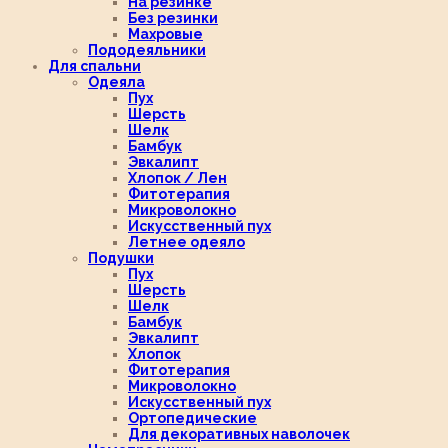
На резинке
Без резинки
Махровые
Пододеяльники
Для спальни
Одеяла
Пух
Шерсть
Шелк
Бамбук
Эвкалипт
Хлопок / Лен
Фитотерапия
Микроволокно
Искусственный пух
Летнее одеяло
Подушки
Пух
Шерсть
Шелк
Бамбук
Эвкалипт
Хлопок
Фитотерапия
Микроволокно
Искусственный пух
Ортопедические
Для декоративных наволочек