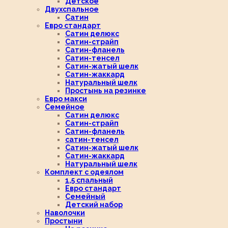
Детское
Двухспальное
Сатин
Евро стандарт
Сатин делюкс
Сатин-страйп
Сатин-фланель
Сатин-тенсел
Сатин-жатый шелк
Сатин-жаккард
Натуральный шелк
Простынь на резинке
Евро макси
Семейное
Сатин делюкс
Сатин-страйп
Сатин-фланель
сатин-тенсел
Сатин-жатый шелк
Сатин-жаккард
Натуральный шелк
Комплект с одеялом
1,5 спальный
Евро стандарт
Семейный
Детский набор
Наволочки
Простыни