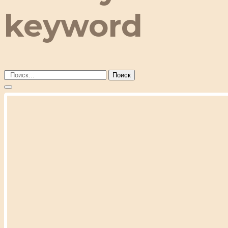
keyword
Поиск