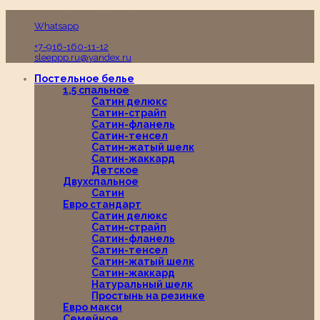
Пн-Вс с 10:00 до 19:00
Whatsapp
+7-916-160-11-12
sleeppp.ru@yandex.ru
Постельное белье
1,5 спальное
Сатин делюкс
Сатин-страйп
Сатин-фланель
Сатин-тенсел
Сатин-жатый шелк
Сатин-жаккард
Детское
Двухспальное
Сатин
Евро стандарт
Сатин делюкс
Сатин-страйп
Сатин-фланель
Сатин-тенсел
Сатин-жатый шелк
Сатин-жаккард
Натуральный шелк
Простынь на резинке
Евро макси
Семейное