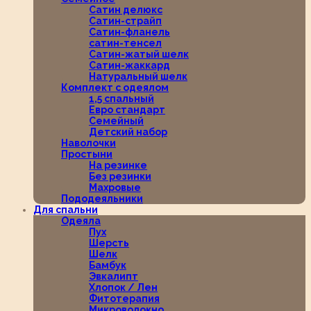
Сатин делюкс
Сатин-страйп
Сатин-фланель
сатин-тенсел
Сатин-жатый шелк
Сатин-жаккард
Натуральный шелк
Комплект с одеялом
1,5 спальный
Евро стандарт
Семейный
Детский набор
Наволочки
Простыни
На резинке
Без резинки
Махровые
Пододеяльники
Для спальни
Одеяла
Пух
Шерсть
Шелк
Бамбук
Эвкалипт
Хлопок / Лен
Фитотерапия
Микроволокно