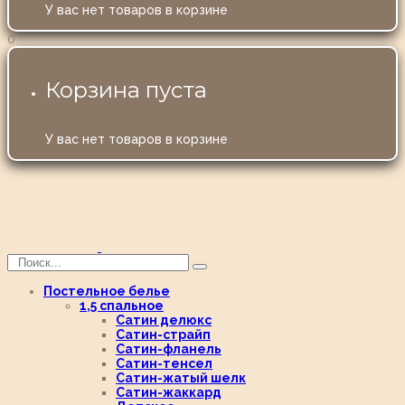
У вас нет товаров в корзине
0
Корзина пуста
У вас нет товаров в корзине
Постельное белье
1,5 спальное
Сатин делюкс
Сатин-страйп
Сатин-фланель
Сатин-тенсел
Сатин-жатый шелк
Сатин-жаккард