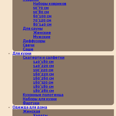
Наборы ковриков
50*70 см
50*80 см
60*100 см
70*120 см
80*140 см
Для сауны
Женские
Мужские
Диффузоры
Свечи
Саше
Для кухни
Скатерти и салфетки
140*180 см
140*220 см
150*220 см
160*220 см
160*260 см
160*320 см
180*180 см
180*280 см
Кухонные полотенца
Наборы для кухни
Фартуки
Одежда для дома
Женская
Халаты