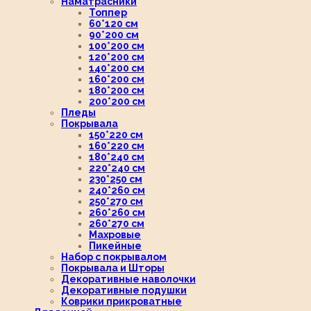
Наматрасники
Топпер
60*120 см
90*200 см
100*200 см
120*200 см
140*200 см
160*200 см
180*200 см
200*200 см
Пледы
Покрывала
150*220 см
160*220 см
180*240 см
220*240 см
230*250 см
240*260 см
250*270 см
260*260 см
260*270 см
Махровые
Пикейные
Набор с покрывалом
Покрывала и Шторы
Декоративные наволочки
Декоративные подушки
Коврики прикроватные