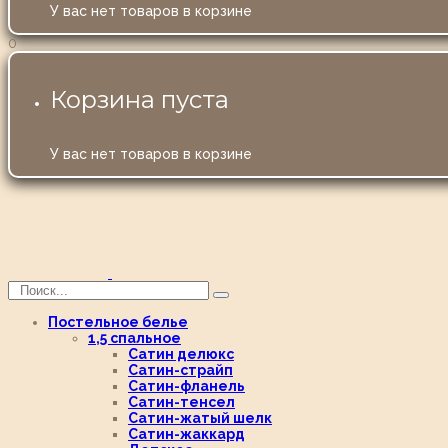
У вас нет товаров в корзине
0
Корзина пуста
У вас нет товаров в корзине
Постельное белье
1,5 спальное
Сатин делюкс
Сатин-страйп
Сатин-фланель
Сатин-тенсел
Сатин-жатый шелк
Сатин-жаккард