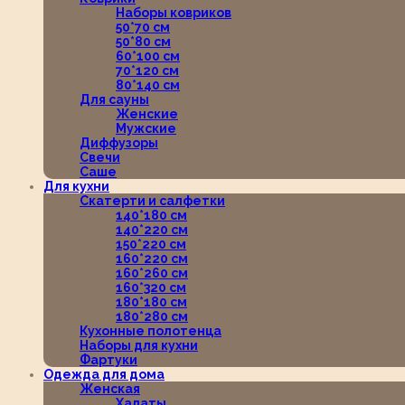
Наборы ковриков
50*70 см
50*80 см
60*100 см
70*120 см
80*140 см
Для сауны
Женские
Мужские
Диффузоры
Свечи
Саше
Для кухни
Скатерти и салфетки
140*180 см
140*220 см
150*220 см
160*220 см
160*260 см
160*320 см
180*180 см
180*280 см
Кухонные полотенца
Наборы для кухни
Фартуки
Одежда для дома
Женская
Халаты