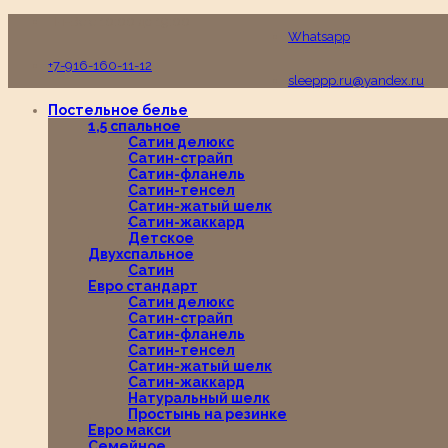
Пн-Вс с 10:00 до 19:00
Whatsapp
+7-916-160-11-12
sleeppp.ru@yandex.ru
Постельное белье
1,5 спальное
Сатин делюкс
Сатин-страйп
Сатин-фланель
Сатин-тенсел
Сатин-жатый шелк
Сатин-жаккард
Детское
Двухспальное
Сатин
Евро стандарт
Сатин делюкс
Сатин-страйп
Сатин-фланель
Сатин-тенсел
Сатин-жатый шелк
Сатин-жаккард
Натуральный шелк
Простынь на резинке
Евро макси
Семейное