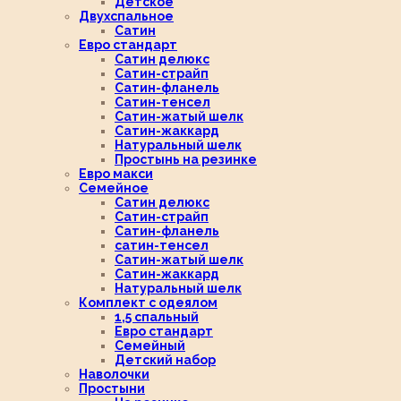
Детское
Двухспальное
Сатин
Евро стандарт
Сатин делюкс
Сатин-страйп
Сатин-фланель
Сатин-тенсел
Сатин-жатый шелк
Сатин-жаккард
Натуральный шелк
Простынь на резинке
Евро макси
Семейное
Сатин делюкс
Сатин-страйп
Сатин-фланель
сатин-тенсел
Сатин-жатый шелк
Сатин-жаккард
Натуральный шелк
Комплект с одеялом
1,5 спальный
Евро стандарт
Семейный
Детский набор
Наволочки
Простыни