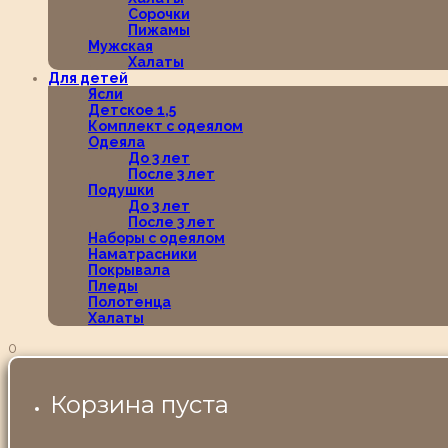
Сорочки
Пижамы
Мужская
Халаты
Для детей
Ясли
Детское 1,5
Комплект с одеялом
Одеяла
До 3 лет
После 3 лет
Подушки
До 3 лет
После 3 лет
Наборы с одеялом
Наматрасники
Покрывала
Пледы
Полотенца
Халаты
0
Корзина пуста