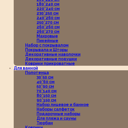
180*240 см
220*240 см
230*250 см
240*260 см
250*270 см
260*260 см
260*270 см
Махровые
Пикейные
Набор с покрывалом
Покрывала и Шторы
Декоративные наволочки
Декоративные подушки
Коврики прикроватные
Для ванной
Полотенца
30*50 см
40*60 см
50*90 см
70*140 см
80*150 см
90*150 см
Набор лицевое и банное
Наборы салфеток
Подарочные наборы
Для пляжа и сауны
Тюрбан
Коврики