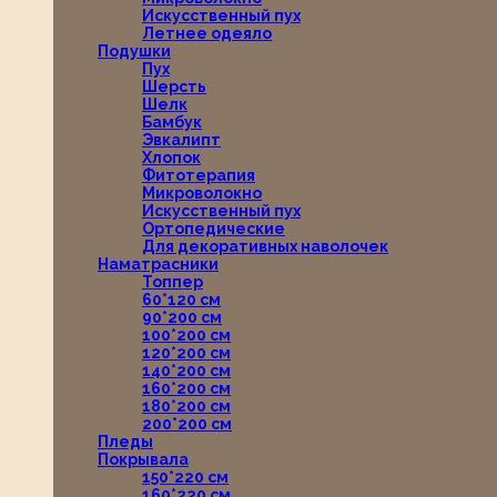
Искусственный пух
Летнее одеяло
Подушки
Пух
Шерсть
Шелк
Бамбук
Эвкалипт
Хлопок
Фитотерапия
Микроволокно
Искусственный пух
Ортопедические
Для декоративных наволочек
Наматрасники
Топпер
60*120 см
90*200 см
100*200 см
120*200 см
140*200 см
160*200 см
180*200 см
200*200 см
Пледы
Покрывала
150*220 см
160*220 см