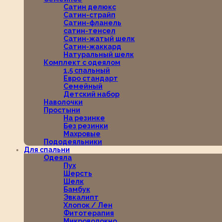
Сатин делюкс
Сатин-страйп
Сатин-фланель
сатин-тенсел
Сатин-жатый шелк
Сатин-жаккард
Натуральный шелк
Комплект с одеялом
1,5 спальный
Евро стандарт
Семейный
Детский набор
Наволочки
Простыни
На резинке
Без резинки
Махровые
Пододеяльники
Для спальни
Одеяла
Пух
Шерсть
Шелк
Бамбук
Эвкалипт
Хлопок / Лен
Фитотерапия
Микроволокно