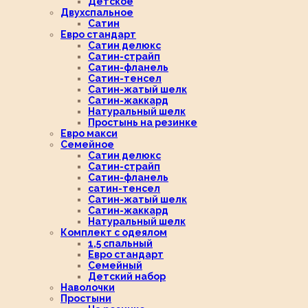
Детское
Двухспальное
Сатин
Евро стандарт
Сатин делюкс
Сатин-страйп
Сатин-фланель
Сатин-тенсел
Сатин-жатый шелк
Сатин-жаккард
Натуральный шелк
Простынь на резинке
Евро макси
Семейное
Сатин делюкс
Сатин-страйп
Сатин-фланель
сатин-тенсел
Сатин-жатый шелк
Сатин-жаккард
Натуральный шелк
Комплект с одеялом
1,5 спальный
Евро стандарт
Семейный
Детский набор
Наволочки
Простыни