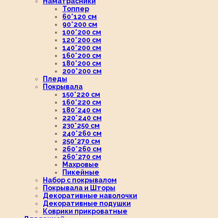
Наматрасники
Топпер
60*120 см
90*200 см
100*200 см
120*200 см
140*200 см
160*200 см
180*200 см
200*200 см
Пледы
Покрывала
150*220 см
160*220 см
180*240 см
220*240 см
230*250 см
240*260 см
250*270 см
260*260 см
260*270 см
Махровые
Пикейные
Набор с покрывалом
Покрывала и Шторы
Декоративные наволочки
Декоративные подушки
Коврики прикроватные