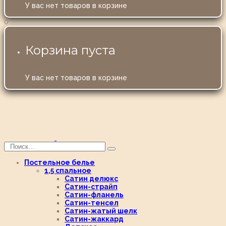
У вас нет товаров в корзине
0
Корзина пуста
У вас нет товаров в корзине
Постельное белье
1,5 спальное
Сатин делюкс
Сатин-страйп
Сатин-фланель
Сатин-тенсел
Сатин-жатый шелк
Сатин-жаккард