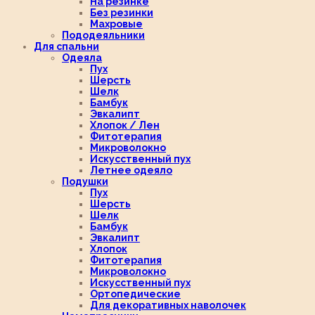
На резинке
Без резинки
Махровые
Пододеяльники
Для спальни
Одеяла
Пух
Шерсть
Шелк
Бамбук
Эвкалипт
Хлопок / Лен
Фитотерапия
Микроволокно
Искусственный пух
Летнее одеяло
Подушки
Пух
Шерсть
Шелк
Бамбук
Эвкалипт
Хлопок
Фитотерапия
Микроволокно
Искусственный пух
Ортопедические
Для декоративных наволочек