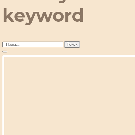
keyword
Поиск