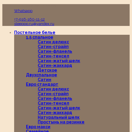
Пн-Вс с 10:00 до 19:00
Whatsapp
+7-916-160-11-12
sleeppp.ru@yandex.ru
Постельное белье
1,5 спальное
Сатин делюкс
Сатин-страйп
Сатин-фланель
Сатин-тенсел
Сатин-жатый шелк
Сатин-жаккард
Детское
Двухспальное
Сатин
Евро стандарт
Сатин делюкс
Сатин-страйп
Сатин-фланель
Сатин-тенсел
Сатин-жатый шелк
Сатин-жаккард
Натуральный шелк
Простынь на резинке
Евро макси
Семейное