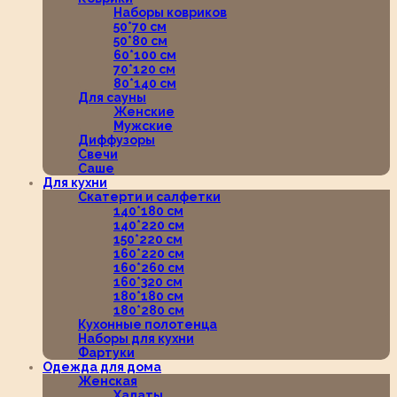
Наборы ковриков
50*70 см
50*80 см
60*100 см
70*120 см
80*140 см
Для сауны
Женские
Мужские
Диффузоры
Свечи
Саше
Для кухни
Скатерти и салфетки
140*180 см
140*220 см
150*220 см
160*220 см
160*260 см
160*320 см
180*180 см
180*280 см
Кухонные полотенца
Наборы для кухни
Фартуки
Одежда для дома
Женская
Халаты