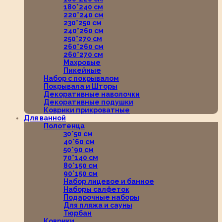
180*240 см
220*240 см
230*250 см
240*260 см
250*270 см
260*260 см
260*270 см
Махровые
Пикейные
Набор с покрывалом
Покрывала и Шторы
Декоративные наволочки
Декоративные подушки
Коврики прикроватные
Для ванной
Полотенца
30*50 см
40*60 см
50*90 см
70*140 см
80*150 см
90*150 см
Набор лицевое и банное
Наборы салфеток
Подарочные наборы
Для пляжа и сауны
Тюрбан
Коврики