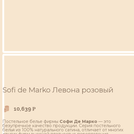
Sofi de Marko Левона розовый
10,639
Р
Постельное белье фирмы
Софи Де Марко
— это
безупречное качество продукции. Серия постельного
белья из 100% натурального сатина, отличает от многих
других фирм высокой плотностью переплетения,