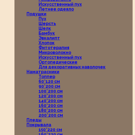
Искусственный пух
Летнее одеяло
Подушки
Пух
Шерсть
Шелк
Бамбук
Эвкалипт
Хлопок
Фитотерапия
Микроволокно
Искусственный пух
Ортопедические
Для декоративных наволочек
Наматрасники
Топпер
60*120 см
90*200 см
100*200 см
120*200 см
140*200 см
160*200 см
180*200 см
200*200 см
Пледы
Покрывала
150*220 см
160*220 см