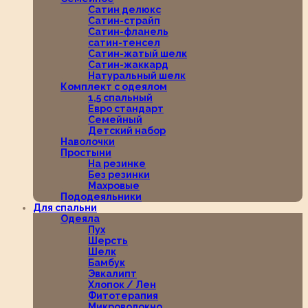
Сатин делюкс
Сатин-страйп
Сатин-фланель
сатин-тенсел
Сатин-жатый шелк
Сатин-жаккард
Натуральный шелк
Комплект с одеялом
1,5 спальный
Евро стандарт
Семейный
Детский набор
Наволочки
Простыни
На резинке
Без резинки
Махровые
Пододеяльники
Для спальни
Одеяла
Пух
Шерсть
Шелк
Бамбук
Эвкалипт
Хлопок / Лен
Фитотерапия
Микроволокно