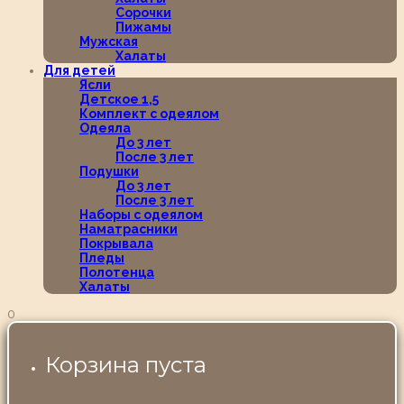
Сорочки
Пижамы
Мужская
Халаты
Для детей
Ясли
Детское 1,5
Комплект с одеялом
Одеяла
До 3 лет
После 3 лет
Подушки
До 3 лет
После 3 лет
Наборы с одеялом
Наматрасники
Покрывала
Пледы
Полотенца
Халаты
0
Корзина пуста