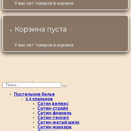
У вас нет товаров в корзине
0
Корзина пуста
У вас нет товаров в корзине
Постельное белье
1,5 спальное
Сатин делюкс
Сатин-страйп
Сатин-фланель
Сатин-тенсел
Сатин-жатый шелк
Сатин-жаккард