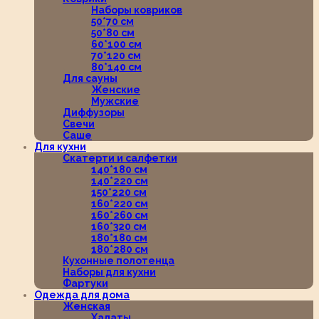
Наборы ковриков
50*70 см
50*80 см
60*100 см
70*120 см
80*140 см
Для сауны
Женские
Мужские
Диффузоры
Свечи
Саше
Для кухни
Скатерти и салфетки
140*180 см
140*220 см
150*220 см
160*220 см
160*260 см
160*320 см
180*180 см
180*280 см
Кухонные полотенца
Наборы для кухни
Фартуки
Одежда для дома
Женская
Халаты