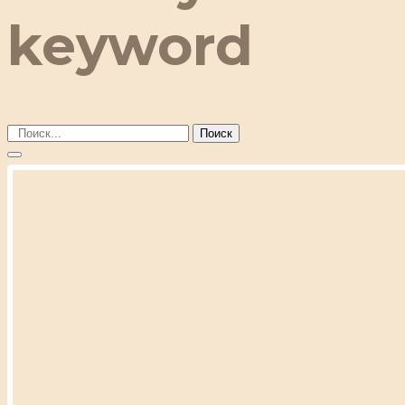
keyword
Поиск