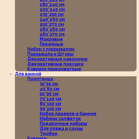
180*240 см
220*240 см
230*250 см
240*260 см
250*270 см
260*260 см
260*270 см
Махровые
Пикейные
Набор с покрывалом
Покрывала и Шторы
Декоративные наволочки
Декоративные подушки
Коврики прикроватные
Для ванной
Полотенца
30*50 см
40*60 см
50*90 см
70*140 см
80*150 см
90*150 см
Набор лицевое и банное
Наборы салфеток
Подарочные наборы
Для пляжа и сауны
Тюрбан
Коврики