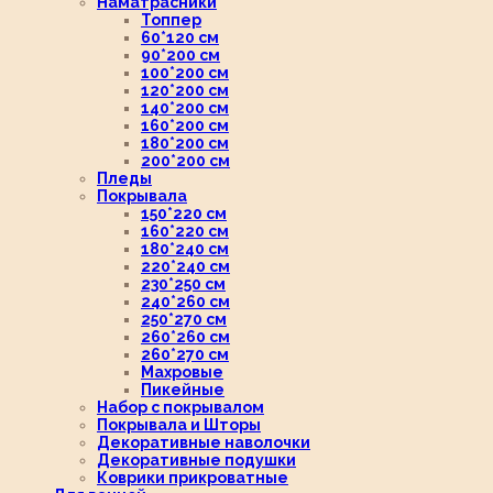
Наматрасники
Топпер
60*120 см
90*200 см
100*200 см
120*200 см
140*200 см
160*200 см
180*200 см
200*200 см
Пледы
Покрывала
150*220 см
160*220 см
180*240 см
220*240 см
230*250 см
240*260 см
250*270 см
260*260 см
260*270 см
Махровые
Пикейные
Набор с покрывалом
Покрывала и Шторы
Декоративные наволочки
Декоративные подушки
Коврики прикроватные