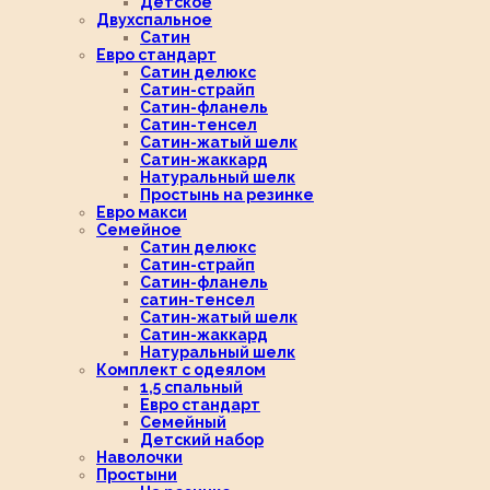
Детское
Двухспальное
Сатин
Евро стандарт
Сатин делюкс
Сатин-страйп
Сатин-фланель
Сатин-тенсел
Сатин-жатый шелк
Сатин-жаккард
Натуральный шелк
Простынь на резинке
Евро макси
Семейное
Сатин делюкс
Сатин-страйп
Сатин-фланель
сатин-тенсел
Сатин-жатый шелк
Сатин-жаккард
Натуральный шелк
Комплект с одеялом
1,5 спальный
Евро стандарт
Семейный
Детский набор
Наволочки
Простыни