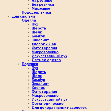
На резинке
Без резинки
Махровые
Пододеяльники
Для спальни
Одеяла
Пух
Шерсть
Шелк
Бамбук
Эвкалипт
Хлопок / Лен
Фитотерапия
Микроволокно
Искусственный пух
Летнее одеяло
Подушки
Пух
Шерсть
Шелк
Бамбук
Эвкалипт
Хлопок
Фитотерапия
Микроволокно
Искусственный пух
Ортопедические
Для декоративных наволочек