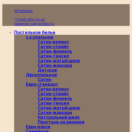
Пн-Вс с 10:00 до 19:00
Whatsapp
+7-916-160-11-12
sleeppp.ru@yandex.ru
Постельное белье
1,5 спальное
Сатин делюкс
Сатин-страйп
Сатин-фланель
Сатин-тенсел
Сатин-жатый шелк
Сатин-жаккард
Детское
Двухспальное
Сатин
Евро стандарт
Сатин делюкс
Сатин-страйп
Сатин-фланель
Сатин-тенсел
Сатин-жатый шелк
Сатин-жаккард
Натуральный шелк
Простынь на резинке
Евро макси
Семейное