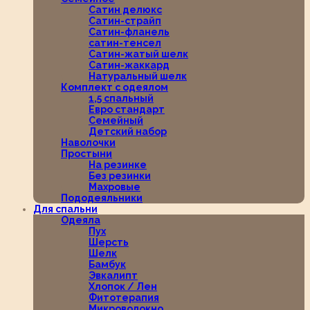
Сатин делюкс
Сатин-страйп
Сатин-фланель
сатин-тенсел
Сатин-жатый шелк
Сатин-жаккард
Натуральный шелк
Комплект с одеялом
1,5 спальный
Евро стандарт
Семейный
Детский набор
Наволочки
Простыни
На резинке
Без резинки
Махровые
Пододеяльники
Для спальни
Одеяла
Пух
Шерсть
Шелк
Бамбук
Эвкалипт
Хлопок / Лен
Фитотерапия
Микроволокно