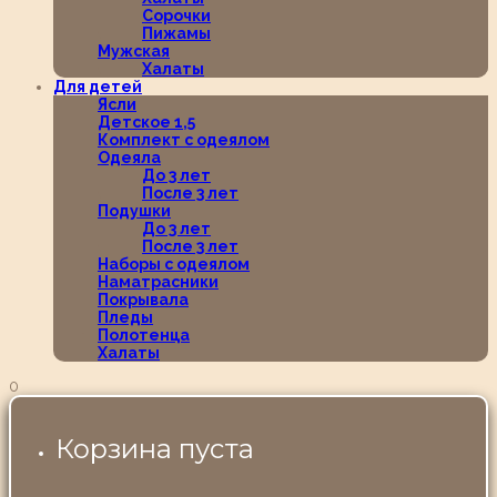
Сорочки
Пижамы
Мужская
Халаты
Для детей
Ясли
Детское 1,5
Комплект с одеялом
Одеяла
До 3 лет
После 3 лет
Подушки
До 3 лет
После 3 лет
Наборы с одеялом
Наматрасники
Покрывала
Пледы
Полотенца
Халаты
0
Корзина пуста