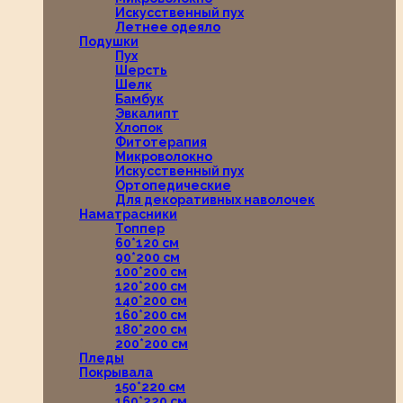
Искусственный пух
Летнее одеяло
Подушки
Пух
Шерсть
Шелк
Бамбук
Эвкалипт
Хлопок
Фитотерапия
Микроволокно
Искусственный пух
Ортопедические
Для декоративных наволочек
Наматрасники
Топпер
60*120 см
90*200 см
100*200 см
120*200 см
140*200 см
160*200 см
180*200 см
200*200 см
Пледы
Покрывала
150*220 см
160*220 см