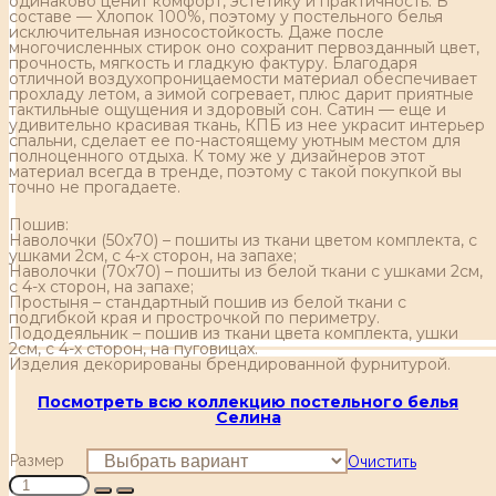
одинаково ценит комфорт, эстетику и практичность. В
составе — Хлопок 100%, поэтому у постельного белья
исключительная износостойкость. Даже после
многочисленных стирок оно сохранит первозданный цвет,
прочность, мягкость и гладкую фактуру. Благодаря
отличной воздухопроницаемости материал обеспечивает
прохладу летом, а зимой согревает, плюс дарит приятные
тактильные ощущения и здоровый сон. Сатин — еще и
удивительно красивая ткань, КПБ из нее украсит интерьер
спальни, сделает ее по-настоящему уютным местом для
полноценного отдыха. К тому же у дизайнеров этот
материал всегда в тренде, поэтому с такой покупкой вы
точно не прогадаете.
Пошив:
Наволочки (50х70) – пошиты из ткани цветом комплекта, с
ушками 2см, с 4-х сторон, на запахе;
Наволочки (70х70) – пошиты из белой ткани с ушками 2см,
с 4-х сторон, на запахе;
Простыня – стандартный пошив из белой ткани с
подгибкой края и прострочкой по периметру.
Пододеяльник – пошив из ткани цвета комплекта, ушки
2см, с 4-х сторон, на пуговицах.
Изделия декорированы брендированной фурнитурой.
Посмотреть всю коллекцию постельного белья
Селина
Размер
Очистить