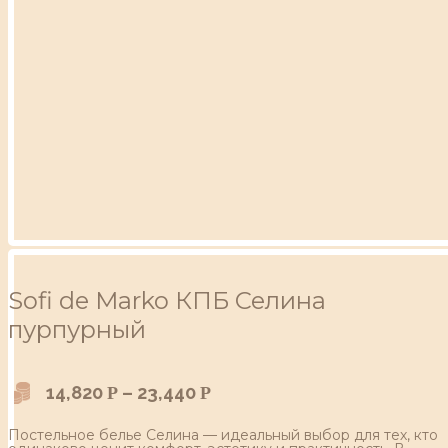
Sofi de Marko КПБ Селина
пурпурный
14,820
–
23,440
Р
Р
Постельное белье Селина — идеальный выбор для тех, кто