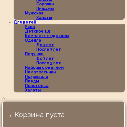
Сорочки
Пижамы
Мужская
Халаты
Для детей
Ясли
Детское 1,5
Комплект с одеялом
Одеяла
До 3 лет
После 3 лет
Подушки
До 3 лет
После 3 лет
Наборы с одеялом
Наматрасники
Покрывала
Пледы
Полотенца
Халаты
0
Корзина пуста