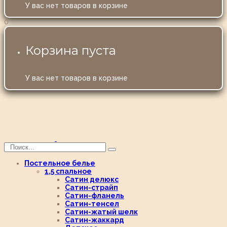
У вас нет товаров в корзине
0
Корзина пуста
У вас нет товаров в корзине
Постельное белье
1,5 спальное
Сатин делюкс
Сатин-страйп
Сатин-фланель
Сатин-тенсел
Сатин-жатый шелк
Сатин-жаккард