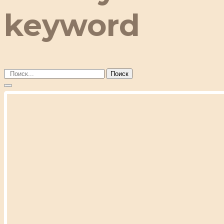
keyword
Поиск