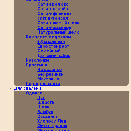
Сатин делюкс
Сатин-страйп
Сатин-фланель
сатин-тенсел
Сатин-жатый шелк
Сатин-жаккард
Натуральный шелк
Комплект с одеялом
1,5 спальный
Евро стандарт
Семейный
Детский набор
Наволочки
Простыни
На резинке
Без резинки
Махровые
Пододеяльники
Для спальни
Одеяла
Пух
Шерсть
Шелк
Бамбук
Эвкалипт
Хлопок / Лен
Фитотерапия
Микроволокно