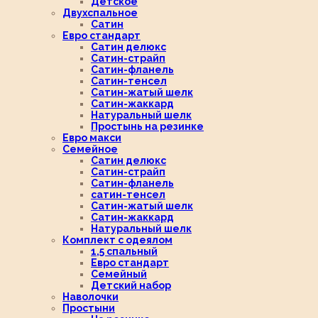
Детское
Двухспальное
Сатин
Евро стандарт
Сатин делюкс
Сатин-страйп
Сатин-фланель
Сатин-тенсел
Сатин-жатый шелк
Сатин-жаккард
Натуральный шелк
Простынь на резинке
Евро макси
Семейное
Сатин делюкс
Сатин-страйп
Сатин-фланель
сатин-тенсел
Сатин-жатый шелк
Сатин-жаккард
Натуральный шелк
Комплект с одеялом
1,5 спальный
Евро стандарт
Семейный
Детский набор
Наволочки
Простыни