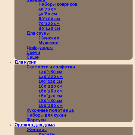
Наборы ковриков
50*70 см
50*80 см
60*100 см
70*120 см
80*140 см
Для сауны
Женские
Мужские
Диффузоры
Свечи
Саше
Для кухни
Скатерти и салфетки
140*180 см
140*220 см
150*220 см
160*220 см
160*260 см
160*320 см
180*180 см
180*280 см
Кухонные полотенца
Наборы для кухни
Фартуки
Одежда для дома
Женская
Халаты