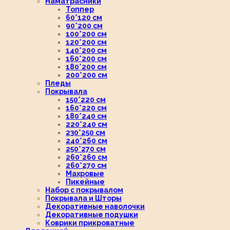
Наматрасники
Топпер
60*120 см
90*200 см
100*200 см
120*200 см
140*200 см
160*200 см
180*200 см
200*200 см
Пледы
Покрывала
150*220 см
160*220 см
180*240 см
220*240 см
230*250 см
240*260 см
250*270 см
260*260 см
260*270 см
Махровые
Пикейные
Набор с покрывалом
Покрывала и Шторы
Декоративные наволочки
Декоративные подушки
Коврики прикроватные