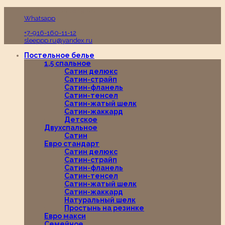
Пн-Вс с 10:00 до 19:00
Whatsapp
+7-916-160-11-12
sleeppp.ru@yandex.ru
Постельное белье
1,5 спальное
Сатин делюкс
Сатин-страйп
Сатин-фланель
Сатин-тенсел
Сатин-жатый шелк
Сатин-жаккард
Детское
Двухспальное
Сатин
Евро стандарт
Сатин делюкс
Сатин-страйп
Сатин-фланель
Сатин-тенсел
Сатин-жатый шелк
Сатин-жаккард
Натуральный шелк
Простынь на резинке
Евро макси
Семейное