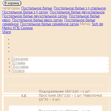
В корзину
Категории:
Постельное белье
,
Постельное белье 1,5 спальное
,
Постельное белье 1,5 сатин
,
Постельное белье двухспальное
,
Постельное белье двухспальное сатин
,
Постельное белье
евро
,
Постельное белье евро сатин
,
Постельное белье
семейное
,
Постельное белье семейное сатин
Метка:
Sofi de
Marko КПБ Селина
Share
Описание
Отзывы
Доставка
Оплата
Пододеяльник 160*220 – 1 шт.
1,5
Простыня 180*230 – 1 шт. Наволочка
50*70 – 2 шт.