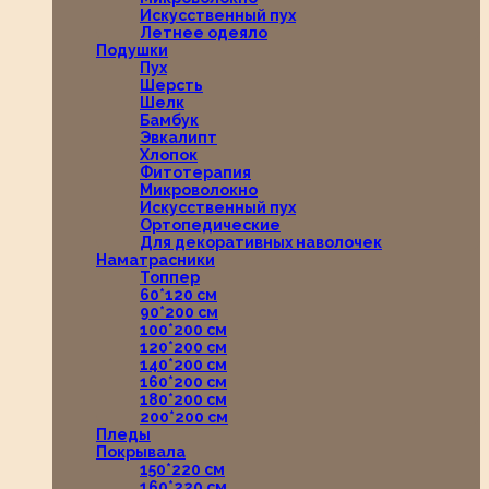
Искусственный пух
Летнее одеяло
Подушки
Пух
Шерсть
Шелк
Бамбук
Эвкалипт
Хлопок
Фитотерапия
Микроволокно
Искусственный пух
Ортопедические
Для декоративных наволочек
Наматрасники
Топпер
60*120 см
90*200 см
100*200 см
120*200 см
140*200 см
160*200 см
180*200 см
200*200 см
Пледы
Покрывала
150*220 см
160*220 см