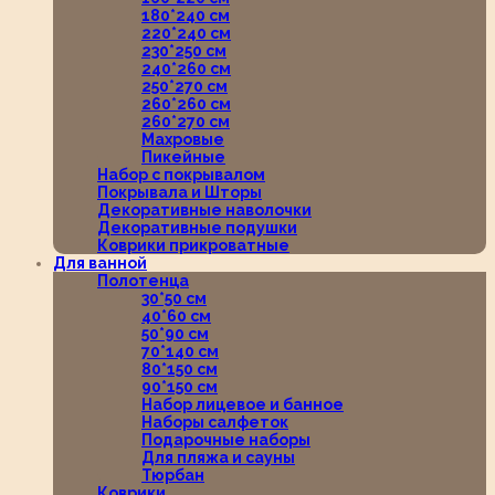
180*240 см
220*240 см
230*250 см
240*260 см
250*270 см
260*260 см
260*270 см
Махровые
Пикейные
Набор с покрывалом
Покрывала и Шторы
Декоративные наволочки
Декоративные подушки
Коврики прикроватные
Для ванной
Полотенца
30*50 см
40*60 см
50*90 см
70*140 см
80*150 см
90*150 см
Набор лицевое и банное
Наборы салфеток
Подарочные наборы
Для пляжа и сауны
Тюрбан
Коврики