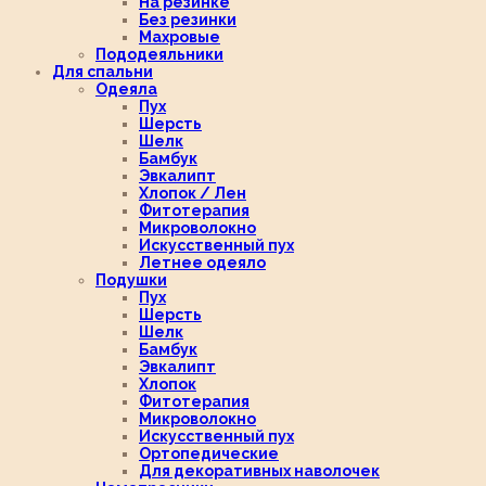
На резинке
Без резинки
Махровые
Пододеяльники
Для спальни
Одеяла
Пух
Шерсть
Шелк
Бамбук
Эвкалипт
Хлопок / Лен
Фитотерапия
Микроволокно
Искусственный пух
Летнее одеяло
Подушки
Пух
Шерсть
Шелк
Бамбук
Эвкалипт
Хлопок
Фитотерапия
Микроволокно
Искусственный пух
Ортопедические
Для декоративных наволочек