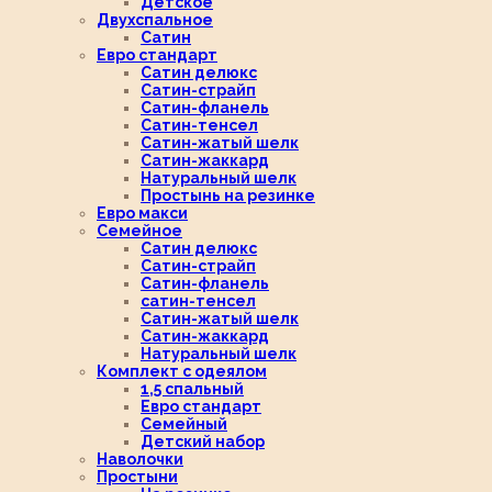
Детское
Двухспальное
Сатин
Евро стандарт
Сатин делюкс
Сатин-страйп
Сатин-фланель
Сатин-тенсел
Сатин-жатый шелк
Сатин-жаккард
Натуральный шелк
Простынь на резинке
Евро макси
Семейное
Сатин делюкс
Сатин-страйп
Сатин-фланель
сатин-тенсел
Сатин-жатый шелк
Сатин-жаккард
Натуральный шелк
Комплект с одеялом
1,5 спальный
Евро стандарт
Семейный
Детский набор
Наволочки
Простыни