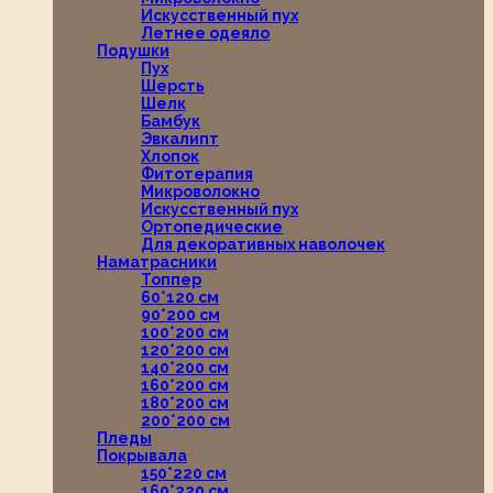
Искусственный пух
Летнее одеяло
Подушки
Пух
Шерсть
Шелк
Бамбук
Эвкалипт
Хлопок
Фитотерапия
Микроволокно
Искусственный пух
Ортопедические
Для декоративных наволочек
Наматрасники
Топпер
60*120 см
90*200 см
100*200 см
120*200 см
140*200 см
160*200 см
180*200 см
200*200 см
Пледы
Покрывала
150*220 см
160*220 см