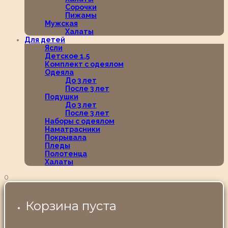
Сорочки
Пижамы
Мужская
Халаты
Для детей
Ясли
Детское 1,5
Комплект с одеялом
Одеяла
До 3 лет
После 3 лет
Подушки
До 3 лет
После 3 лет
Наборы с одеялом
Наматрасники
Покрывала
Пледы
Полотенца
Халаты
0
Корзина пуста