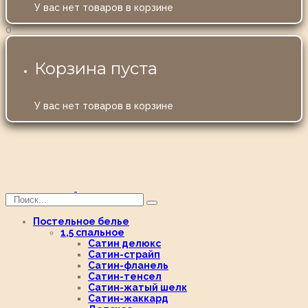
У вас нет товаров в корзине
0
Корзина пуста
У вас нет товаров в корзине
Постельное белье
1,5 спальное
Сатин делюкс
Сатин-страйп
Сатин-фланель
Сатин-тенсел
Сатин-жатый шелк
Сатин-жаккард