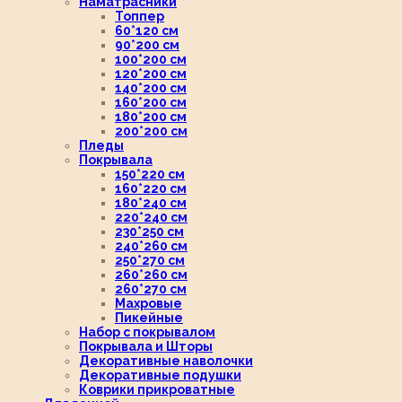
Наматрасники
Топпер
60*120 см
90*200 см
100*200 см
120*200 см
140*200 см
160*200 см
180*200 см
200*200 см
Пледы
Покрывала
150*220 см
160*220 см
180*240 см
220*240 см
230*250 см
240*260 см
250*270 см
260*260 см
260*270 см
Махровые
Пикейные
Набор с покрывалом
Покрывала и Шторы
Декоративные наволочки
Декоративные подушки
Коврики прикроватные