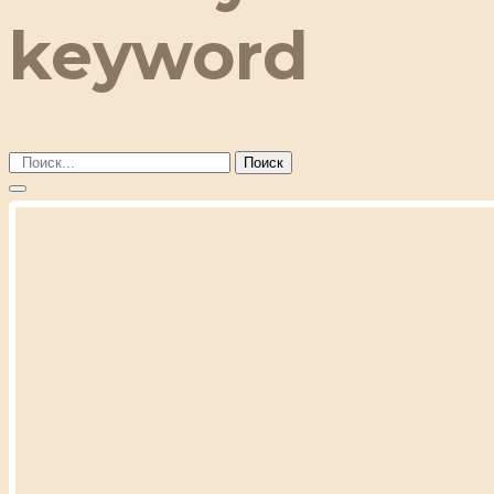
keyword
Поиск