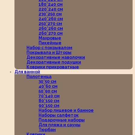
180*240 см
220*240 см
230*250 см
240*260 см
250*270 см
260*260 см
260*270 см
Махровые
Пикейные
Набор с покрывалом
Покрывала и Шторы
Декоративные наволочки
Декоративные подушки
Коврики прикроватные
Для ванной
Полотенца
30*50 см
40*60 см
50*90 см
70*140 см
80*150 см
90*150 см
Набор лицевое и банное
Наборы салфеток
Подарочные наборы
Для пляжа и сауны
Тюрбан
Коврики