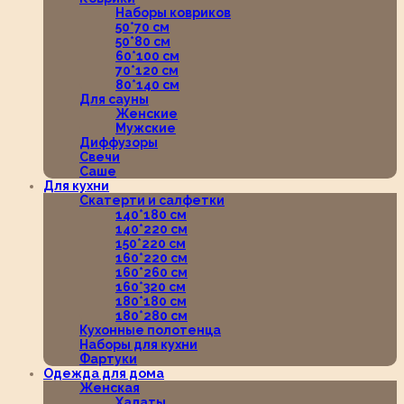
Наборы ковриков
50*70 см
50*80 см
60*100 см
70*120 см
80*140 см
Для сауны
Женские
Мужские
Диффузоры
Свечи
Саше
Для кухни
Скатерти и салфетки
140*180 см
140*220 см
150*220 см
160*220 см
160*260 см
160*320 см
180*180 см
180*280 см
Кухонные полотенца
Наборы для кухни
Фартуки
Одежда для дома
Женская
Халаты