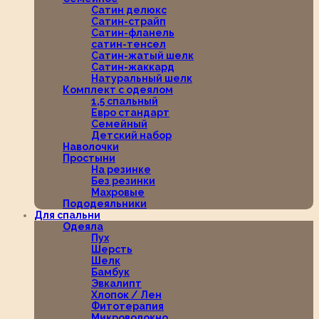
Сатин делюкс
Сатин-страйп
Сатин-фланель
сатин-тенсел
Сатин-жатый шелк
Сатин-жаккард
Натуральный шелк
Комплект с одеялом
1,5 спальный
Евро стандарт
Семейный
Детский набор
Наволочки
Простыни
На резинке
Без резинки
Махровые
Пододеяльники
Для спальни
Одеяла
Пух
Шерсть
Шелк
Бамбук
Эвкалипт
Хлопок / Лен
Фитотерапия
Микроволокно