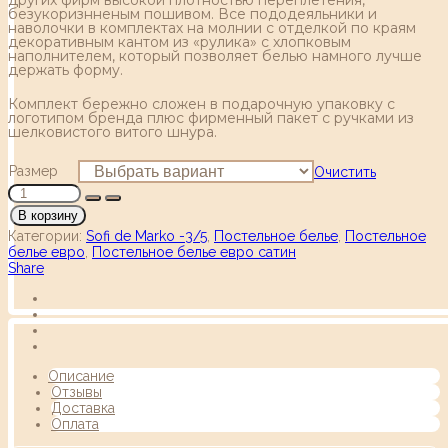
безукоризнненым пошивом. Все пододеяльники и
наволочки в комплектах на молнии с отделкой по краям
декоративным кантом из «рулика» с хлопковым
наполнителем, который позволяет белью намного лучше
держать форму.
Комплект бережно сложен в подарочную упаковку с
логотипом бренда плюс фирменный пакет с ручками из
шелковистого витого шнура.
Размер
Очистить
В корзину
Категории:
Sofi de Marko -3/5
,
Постельное белье
,
Постельное
белье евро
,
Постельное белье евро сатин
Share
Описание
Отзывы
Доставка
Оплата