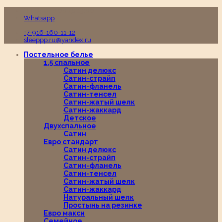
Пн-Вс с 10:00 до 19:00
Whatsapp
+7-916-160-11-12
sleeppp.ru@yandex.ru
Постельное белье
1,5 спальное
Сатин делюкс
Сатин-страйп
Сатин-фланель
Сатин-тенсел
Сатин-жатый шелк
Сатин-жаккард
Детское
Двухспальное
Сатин
Евро стандарт
Сатин делюкс
Сатин-страйп
Сатин-фланель
Сатин-тенсел
Сатин-жатый шелк
Сатин-жаккард
Натуральный шелк
Простынь на резинке
Евро макси
Семейное