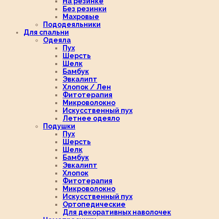
На резинке
Без резинки
Махровые
Пододеяльники
Для спальни
Одеяла
Пух
Шерсть
Шелк
Бамбук
Эвкалипт
Хлопок / Лен
Фитотерапия
Микроволокно
Искусственный пух
Летнее одеяло
Подушки
Пух
Шерсть
Шелк
Бамбук
Эвкалипт
Хлопок
Фитотерапия
Микроволокно
Искусственный пух
Ортопедические
Для декоративных наволочек