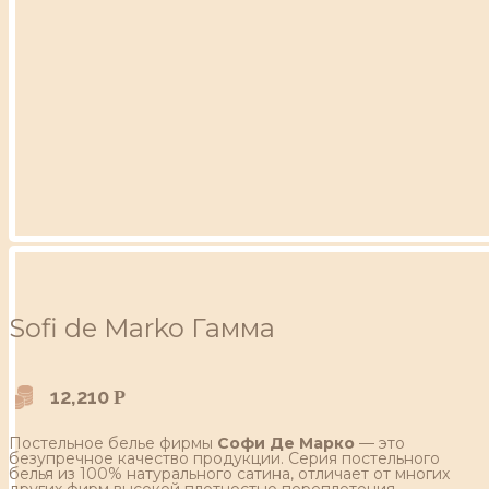
Sofi de Marko Гамма
12,210
Р
Постельное белье фирмы
Софи Де Марко
— это
безупречное качество продукции. Серия постельного
белья из 100% натурального сатина, отличает от многих
других фирм высокой плотностью переплетения,