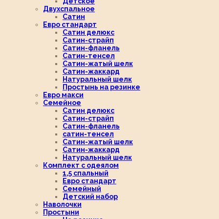
Детское
Двухспальное
Сатин
Евро стандарт
Сатин делюкс
Сатин-страйп
Сатин-фланель
Сатин-тенсел
Сатин-жатый шелк
Сатин-жаккард
Натуральный шелк
Простынь на резинке
Евро макси
Семейное
Сатин делюкс
Сатин-страйп
Сатин-фланель
сатин-тенсел
Сатин-жатый шелк
Сатин-жаккард
Натуральный шелк
Комплект с одеялом
1,5 спальный
Евро стандарт
Семейный
Детский набор
Наволочки
Простыни