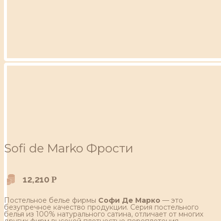
Sofi de Marko Фрости
12,210
Р
Постельное белье фирмы
Софи Де Марко
— это
безупречное качество продукции. Серия постельного
белья из 100% натурального сатина, отличает от многих
других фирм высокой плотностью переплетения,