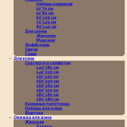
Наборы ковриков
50*70 см
50*80 см
60*100 см
70*120 см
80*140 см
Для сауны
Женские
Мужские
Диффузоры
Свечи
Саше
Для кухни
Скатерти и салфетки
140*180 см
140*220 см
150*220 см
160*220 см
160*260 см
160*320 см
180*180 см
180*280 см
Кухонные полотенца
Наборы для кухни
Фартуки
Одежда для дома
Женская
Халаты