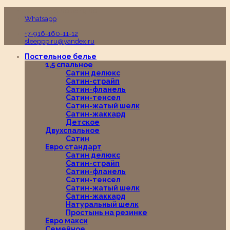
Пн-Вс с 10:00 до 19:00
Whatsapp
+7-916-160-11-12
sleeppp.ru@yandex.ru
Постельное белье
1,5 спальное
Сатин делюкс
Сатин-страйп
Сатин-фланель
Сатин-тенсел
Сатин-жатый шелк
Сатин-жаккард
Детское
Двухспальное
Сатин
Евро стандарт
Сатин делюкс
Сатин-страйп
Сатин-фланель
Сатин-тенсел
Сатин-жатый шелк
Сатин-жаккард
Натуральный шелк
Простынь на резинке
Евро макси
Семейное