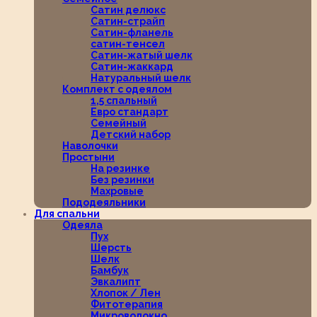
Сатин делюкс
Сатин-страйп
Сатин-фланель
сатин-тенсел
Сатин-жатый шелк
Сатин-жаккард
Натуральный шелк
Комплект с одеялом
1,5 спальный
Евро стандарт
Семейный
Детский набор
Наволочки
Простыни
На резинке
Без резинки
Махровые
Пододеяльники
Для спальни
Одеяла
Пух
Шерсть
Шелк
Бамбук
Эвкалипт
Хлопок / Лен
Фитотерапия
Микроволокно