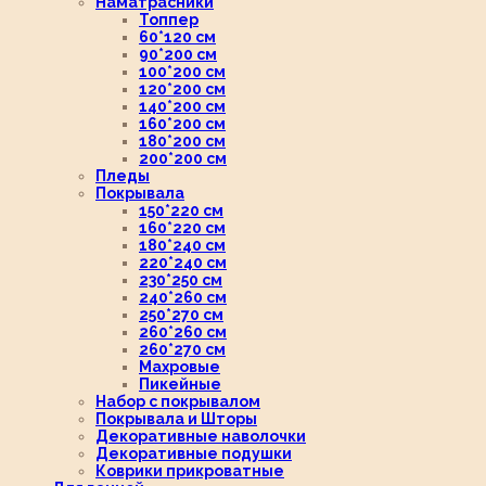
Наматрасники
Топпер
60*120 см
90*200 см
100*200 см
120*200 см
140*200 см
160*200 см
180*200 см
200*200 см
Пледы
Покрывала
150*220 см
160*220 см
180*240 см
220*240 см
230*250 см
240*260 см
250*270 см
260*260 см
260*270 см
Махровые
Пикейные
Набор с покрывалом
Покрывала и Шторы
Декоративные наволочки
Декоративные подушки
Коврики прикроватные