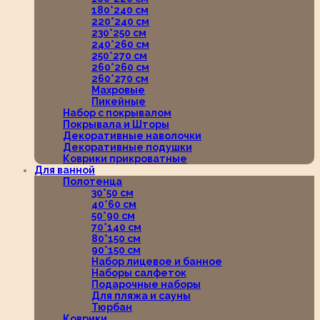
180*240 см
220*240 см
230*250 см
240*260 см
250*270 см
260*260 см
260*270 см
Махровые
Пикейные
Набор с покрывалом
Покрывала и Шторы
Декоративные наволочки
Декоративные подушки
Коврики прикроватные
Для ванной
Полотенца
30*50 см
40*60 см
50*90 см
70*140 см
80*150 см
90*150 см
Набор лицевое и банное
Наборы салфеток
Подарочные наборы
Для пляжа и сауны
Тюрбан
Коврики