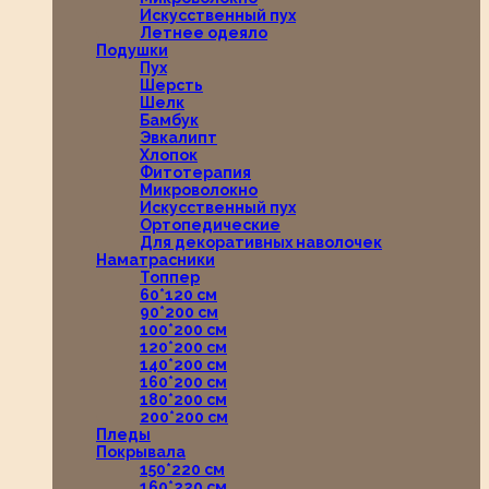
Искусственный пух
Летнее одеяло
Подушки
Пух
Шерсть
Шелк
Бамбук
Эвкалипт
Хлопок
Фитотерапия
Микроволокно
Искусственный пух
Ортопедические
Для декоративных наволочек
Наматрасники
Топпер
60*120 см
90*200 см
100*200 см
120*200 см
140*200 см
160*200 см
180*200 см
200*200 см
Пледы
Покрывала
150*220 см
160*220 см