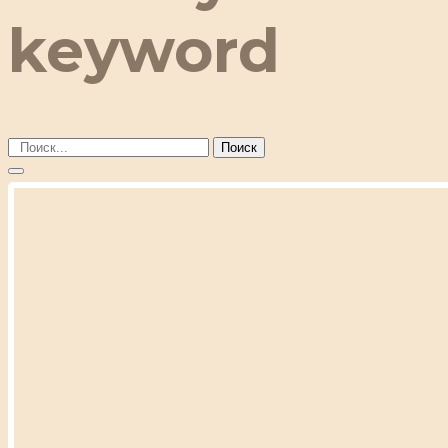
keyword
Поиск