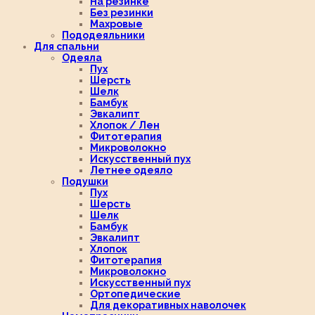
На резинке
Без резинки
Махровые
Пододеяльники
Для спальни
Одеяла
Пух
Шерсть
Шелк
Бамбук
Эвкалипт
Хлопок / Лен
Фитотерапия
Микроволокно
Искусственный пух
Летнее одеяло
Подушки
Пух
Шерсть
Шелк
Бамбук
Эвкалипт
Хлопок
Фитотерапия
Микроволокно
Искусственный пух
Ортопедические
Для декоративных наволочек