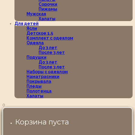
Сорочки
Пижамы
Мужская
Халаты
Для детей
Ясли
Детское 1,5
Комплект с одеялом
Одеяла
До 3 лет
После 3 лет
Подушки
До 3 лет
После 3 лет
Наборы с одеялом
Наматрасники
Покрывала
Пледы
Полотенца
Халаты
0
Корзина пуста