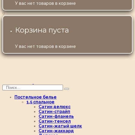
У вас нет товаров в корзине
0
Корзина пуста
У вас нет товаров в корзине
Постельное белье
1,5 спальное
Сатин делюкс
Сатин-страйп
Сатин-фланель
Сатин-тенсел
Сатин-жатый шелк
Сатин-жаккард