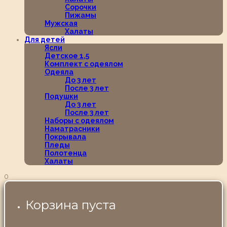
Сорочки
Пижамы
Мужская
Халаты
Для детей
Ясли
Детское 1,5
Комплект с одеялом
Одеяла
До 3 лет
После 3 лет
Подушки
До 3 лет
После 3 лет
Наборы с одеялом
Наматрасники
Покрывала
Пледы
Полотенца
Халаты
0
Корзина пуста