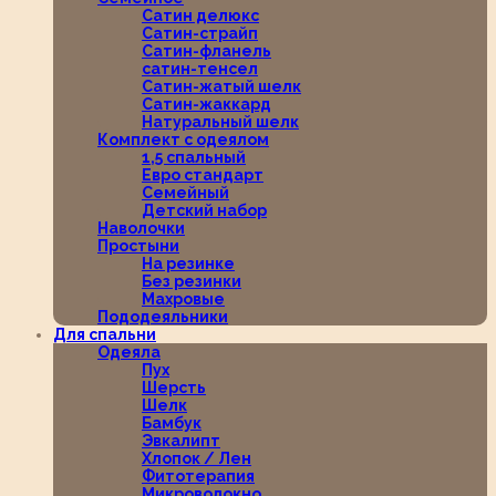
Сатин делюкс
Сатин-страйп
Сатин-фланель
сатин-тенсел
Сатин-жатый шелк
Сатин-жаккард
Натуральный шелк
Комплект с одеялом
1,5 спальный
Евро стандарт
Семейный
Детский набор
Наволочки
Простыни
На резинке
Без резинки
Махровые
Пододеяльники
Для спальни
Одеяла
Пух
Шерсть
Шелк
Бамбук
Эвкалипт
Хлопок / Лен
Фитотерапия
Микроволокно