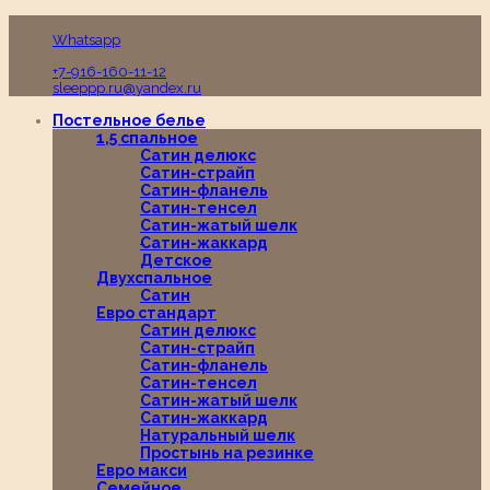
Пн-Вс с 10:00 до 19:00
Whatsapp
+7-916-160-11-12
sleeppp.ru@yandex.ru
Постельное белье
1,5 спальное
Сатин делюкс
Сатин-страйп
Сатин-фланель
Сатин-тенсел
Сатин-жатый шелк
Сатин-жаккард
Детское
Двухспальное
Сатин
Евро стандарт
Сатин делюкс
Сатин-страйп
Сатин-фланель
Сатин-тенсел
Сатин-жатый шелк
Сатин-жаккард
Натуральный шелк
Простынь на резинке
Евро макси
Семейное