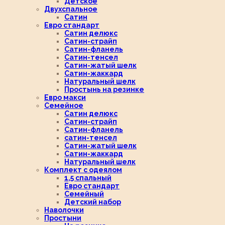
Детское
Двухспальное
Сатин
Евро стандарт
Сатин делюкс
Сатин-страйп
Сатин-фланель
Сатин-тенсел
Сатин-жатый шелк
Сатин-жаккард
Натуральный шелк
Простынь на резинке
Евро макси
Семейное
Сатин делюкс
Сатин-страйп
Сатин-фланель
сатин-тенсел
Сатин-жатый шелк
Сатин-жаккард
Натуральный шелк
Комплект с одеялом
1,5 спальный
Евро стандарт
Семейный
Детский набор
Наволочки
Простыни