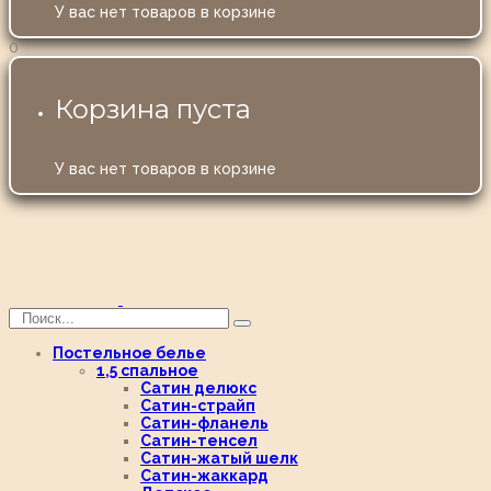
У вас нет товаров в корзине
0
Корзина пуста
У вас нет товаров в корзине
Постельное белье
1,5 спальное
Сатин делюкс
Сатин-страйп
Сатин-фланель
Сатин-тенсел
Сатин-жатый шелк
Сатин-жаккард