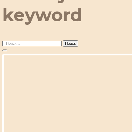
keyword
Поиск