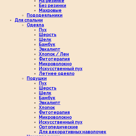
На резинке
Без резинки
Махровые
Пододеяльники
Для спальни
Одеяла
Пух
Шерсть
Шелк
Бамбук
Эвкалипт
Хлопок / Лен
Фитотерапия
Микроволокно
Искусственный пух
Летнее одеяло
Подушки
Пух
Шерсть
Шелк
Бамбук
Эвкалипт
Хлопок
Фитотерапия
Микроволокно
Искусственный пух
Ортопедические
Для декоративных наволочек