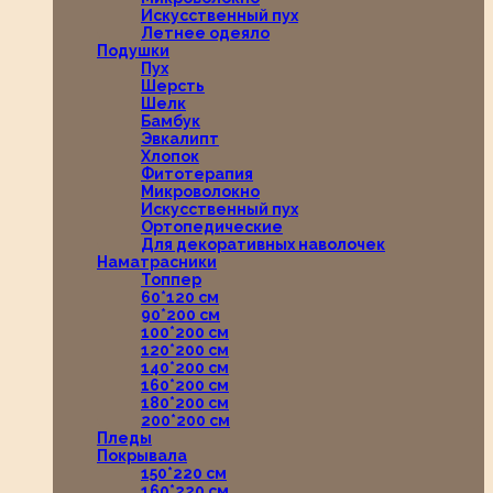
Искусственный пух
Летнее одеяло
Подушки
Пух
Шерсть
Шелк
Бамбук
Эвкалипт
Хлопок
Фитотерапия
Микроволокно
Искусственный пух
Ортопедические
Для декоративных наволочек
Наматрасники
Топпер
60*120 см
90*200 см
100*200 см
120*200 см
140*200 см
160*200 см
180*200 см
200*200 см
Пледы
Покрывала
150*220 см
160*220 см