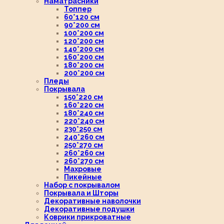
Наматрасники
Топпер
60*120 см
90*200 см
100*200 см
120*200 см
140*200 см
160*200 см
180*200 см
200*200 см
Пледы
Покрывала
150*220 см
160*220 см
180*240 см
220*240 см
230*250 см
240*260 см
250*270 см
260*260 см
260*270 см
Махровые
Пикейные
Набор с покрывалом
Покрывала и Шторы
Декоративные наволочки
Декоративные подушки
Коврики прикроватные