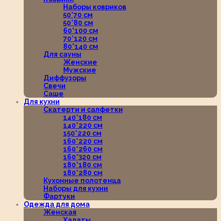
Наборы ковриков
50*70 см
50*80 см
60*100 см
70*120 см
80*140 см
Для сауны
Женские
Мужские
Диффузоры
Свечи
Саше
Для кухни
Скатерти и салфетки
140*180 см
140*220 см
150*220 см
160*220 см
160*260 см
160*320 см
180*180 см
180*280 см
Кухонные полотенца
Наборы для кухни
Фартуки
Одежда для дома
Женская
Халаты