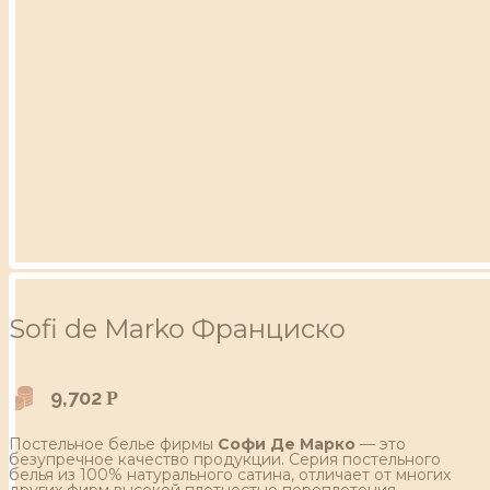
Sofi de Marko Франциско
9,702
Р
Постельное белье фирмы
Софи Де Марко
— это
безупречное качество продукции. Серия постельного
белья из 100% натурального сатина, отличает от многих
других фирм высокой плотностью переплетения,