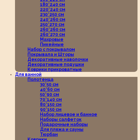
180*240 см
220*240 см
230*250 см
240*260 см
250*270 см
260*260 см
260*270 см
Махровые
Пикейные
Набор с покрывалом
Покрывала и Шторы
Декоративные наволочки
Декоративные подушки
Коврики прикроватные
Для ванной
Полотенца
30*50 см
40*60 см
50*90 см
70*140 см
80*150 см
90*150 см
Набор лицевое и банное
Наборы салфеток
Подарочные наборы
Для пляжа и сауны
Тюрбан
Коврики