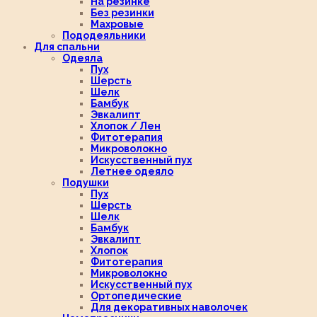
На резинке
Без резинки
Махровые
Пододеяльники
Для спальни
Одеяла
Пух
Шерсть
Шелк
Бамбук
Эвкалипт
Хлопок / Лен
Фитотерапия
Микроволокно
Искусственный пух
Летнее одеяло
Подушки
Пух
Шерсть
Шелк
Бамбук
Эвкалипт
Хлопок
Фитотерапия
Микроволокно
Искусственный пух
Ортопедические
Для декоративных наволочек