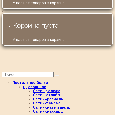
У вас нет товаров в корзине
0
Корзина пуста
У вас нет товаров в корзине
Постельное белье
1,5 спальное
Сатин делюкс
Сатин-страйп
Сатин-фланель
Сатин-тенсел
Сатин-жатый шелк
Сатин-жаккард