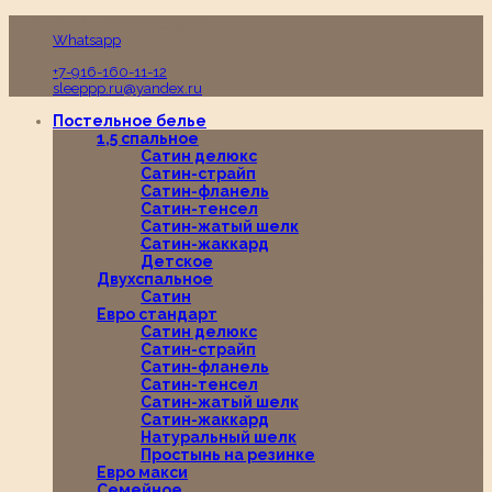
Пн-Вс с 10:00 до 19:00
Whatsapp
+7-916-160-11-12
sleeppp.ru@yandex.ru
Постельное белье
1,5 спальное
Сатин делюкс
Сатин-страйп
Сатин-фланель
Сатин-тенсел
Сатин-жатый шелк
Сатин-жаккард
Детское
Двухспальное
Сатин
Евро стандарт
Сатин делюкс
Сатин-страйп
Сатин-фланель
Сатин-тенсел
Сатин-жатый шелк
Сатин-жаккард
Натуральный шелк
Простынь на резинке
Евро макси
Семейное