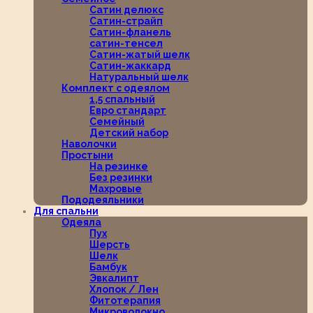
Сатин делюкс
Сатин-страйп
Сатин-фланель
сатин-тенсел
Сатин-жатый шелк
Сатин-жаккард
Натуральный шелк
Комплект с одеялом
1,5 спальный
Евро стандарт
Семейный
Детский набор
Наволочки
Простыни
На резинке
Без резинки
Махровые
Пододеяльники
Для спальни
Одеяла
Пух
Шерсть
Шелк
Бамбук
Эвкалипт
Хлопок / Лен
Фитотерапия
Микроволокно