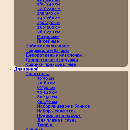
180*240 см
220*240 см
230*250 см
240*260 см
250*270 см
260*260 см
260*270 см
Махровые
Пикейные
Набор с покрывалом
Покрывала и Шторы
Декоративные наволочки
Декоративные подушки
Коврики прикроватные
Для ванной
Полотенца
30*50 см
40*60 см
50*90 см
70*140 см
80*150 см
90*150 см
Набор лицевое и банное
Наборы салфеток
Подарочные наборы
Для пляжа и сауны
Тюрбан
Коврики