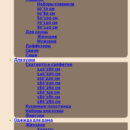
Наборы ковриков
50*70 см
50*80 см
60*100 см
70*120 см
80*140 см
Для сауны
Женские
Мужские
Диффузоры
Свечи
Саше
Для кухни
Скатерти и салфетки
140*180 см
140*220 см
150*220 см
160*220 см
160*260 см
160*320 см
180*180 см
180*280 см
Кухонные полотенца
Наборы для кухни
Фартуки
Одежда для дома
Женская
Халаты