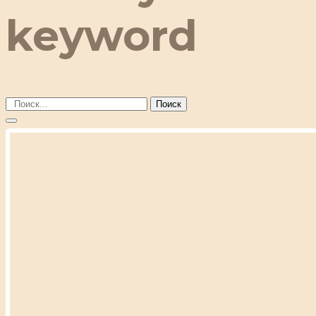
keyword
Поиск