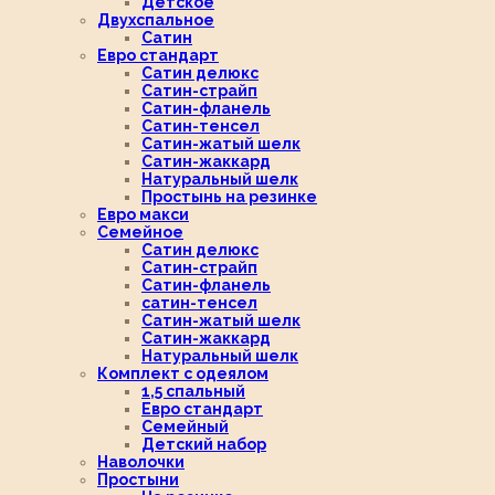
Детское
Двухспальное
Сатин
Евро стандарт
Сатин делюкс
Сатин-страйп
Сатин-фланель
Сатин-тенсел
Сатин-жатый шелк
Сатин-жаккард
Натуральный шелк
Простынь на резинке
Евро макси
Семейное
Сатин делюкс
Сатин-страйп
Сатин-фланель
сатин-тенсел
Сатин-жатый шелк
Сатин-жаккард
Натуральный шелк
Комплект с одеялом
1,5 спальный
Евро стандарт
Семейный
Детский набор
Наволочки
Простыни