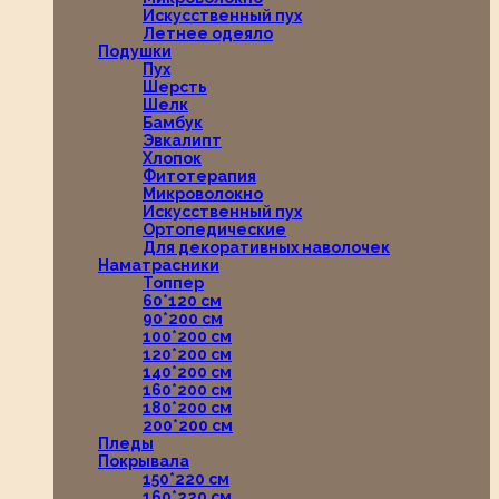
Искусственный пух
Летнее одеяло
Подушки
Пух
Шерсть
Шелк
Бамбук
Эвкалипт
Хлопок
Фитотерапия
Микроволокно
Искусственный пух
Ортопедические
Для декоративных наволочек
Наматрасники
Топпер
60*120 см
90*200 см
100*200 см
120*200 см
140*200 см
160*200 см
180*200 см
200*200 см
Пледы
Покрывала
150*220 см
160*220 см