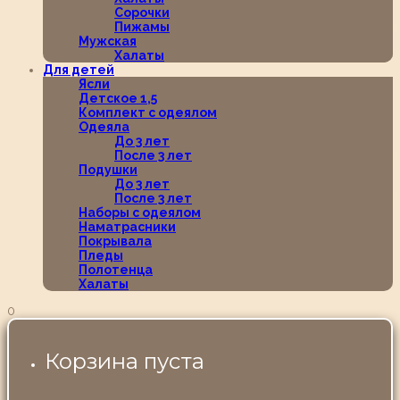
Сорочки
Пижамы
Мужская
Халаты
Для детей
Ясли
Детское 1,5
Комплект с одеялом
Одеяла
До 3 лет
После 3 лет
Подушки
До 3 лет
После 3 лет
Наборы с одеялом
Наматрасники
Покрывала
Пледы
Полотенца
Халаты
0
Корзина пуста