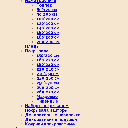
Наматрасники
Топпер
60*120 см
90*200 см
100*200 см
120*200 см
140*200 см
160*200 см
180*200 см
200*200 см
Пледы
Покрывала
150*220 см
160*220 см
180*240 см
220*240 см
230*250 см
240*260 см
250*270 см
260*260 см
260*270 см
Махровые
Пикейные
Набор с покрывалом
Покрывала и Шторы
Декоративные наволочки
Декоративные подушки
Коврики прикроватные