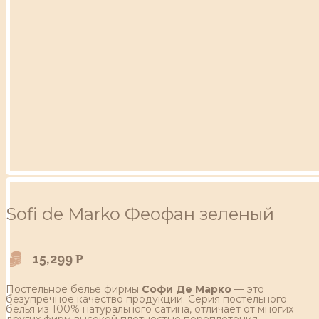
Sofi de Marko Феофан зеленый
15,299
Р
Постельное белье фирмы
Софи Де Марко
— это
безупречное качество продукции. Серия постельного
белья из 100% натурального сатина, отличает от многих
других фирм высокой плотностью переплетения,