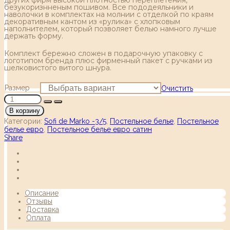
безукоризнненым пошивом. Все пододеяльники и
наволочки в комплектах на молнии с отделкой по краям
декоративным кантом из «рулика» с хлопковым
наполнителем, который позволяет белью намного лучше
держать форму.
Комплект бережно сложен в подарочную упаковку с
логотипом бренда плюс фирменный пакет с ручками из
шелковистого витого шнура.
Размер
Очистить
В корзину
Категории:
Sofi de Marko -3/5
,
Постельное белье
,
Постельное
белье евро
,
Постельное белье евро сатин
Share
Описание
Отзывы
Доставка
Оплата