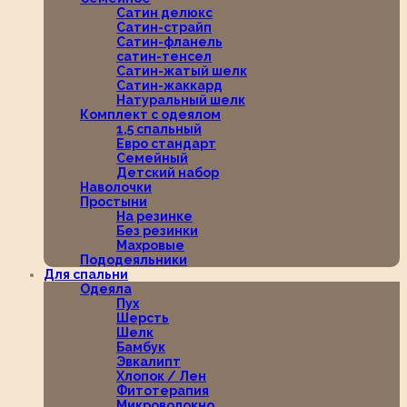
Сатин делюкс
Сатин-страйп
Сатин-фланель
сатин-тенсел
Сатин-жатый шелк
Сатин-жаккард
Натуральный шелк
Комплект с одеялом
1,5 спальный
Евро стандарт
Семейный
Детский набор
Наволочки
Простыни
На резинке
Без резинки
Махровые
Пододеяльники
Для спальни
Одеяла
Пух
Шерсть
Шелк
Бамбук
Эвкалипт
Хлопок / Лен
Фитотерапия
Микроволокно