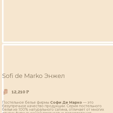
Sofi de Marko Энжел
12,210
Р
Постельное белье фирмы
Софи Де Марко
— это
безупречное качество продукции. Серия постельного
белья из 100% натурального сатина, отличает от многих
других фирм высокой плотностью переплетения,