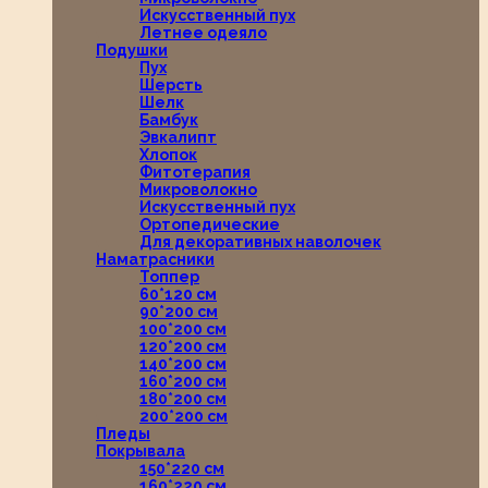
Искусственный пух
Летнее одеяло
Подушки
Пух
Шерсть
Шелк
Бамбук
Эвкалипт
Хлопок
Фитотерапия
Микроволокно
Искусственный пух
Ортопедические
Для декоративных наволочек
Наматрасники
Топпер
60*120 см
90*200 см
100*200 см
120*200 см
140*200 см
160*200 см
180*200 см
200*200 см
Пледы
Покрывала
150*220 см
160*220 см