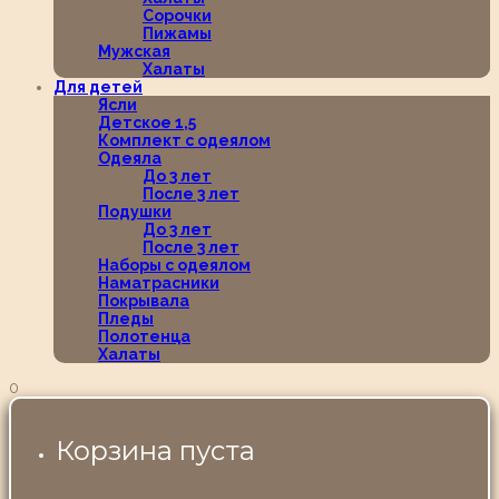
Сорочки
Пижамы
Мужская
Халаты
Для детей
Ясли
Детское 1,5
Комплект с одеялом
Одеяла
До 3 лет
После 3 лет
Подушки
До 3 лет
После 3 лет
Наборы с одеялом
Наматрасники
Покрывала
Пледы
Полотенца
Халаты
0
Корзина пуста