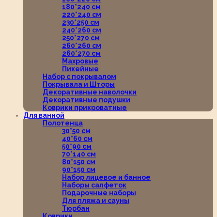
180*240 см
220*240 см
230*250 см
240*260 см
250*270 см
260*260 см
260*270 см
Махровые
Пикейные
Набор с покрывалом
Покрывала и Шторы
Декоративные наволочки
Декоративные подушки
Коврики прикроватные
Для ванной
Полотенца
30*50 см
40*60 см
50*90 см
70*140 см
80*150 см
90*150 см
Набор лицевое и банное
Наборы салфеток
Подарочные наборы
Для пляжа и сауны
Тюрбан
Коврики