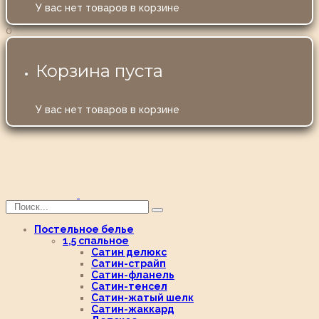
У вас нет товаров в корзине
0
Корзина пуста
У вас нет товаров в корзине
Постельное белье
1,5 спальное
Сатин делюкс
Сатин-страйп
Сатин-фланель
Сатин-тенсел
Сатин-жатый шелк
Сатин-жаккард