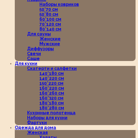
Наборы ковриков
50*70 см
50*80 см
60*100 см
70*120 см
80*140 см
Для сауны
Женские
Мужские
Диффузоры
Свечи
Саше
Для кухни
Скатерти и салфетки
140*180 см
140*220 см
150*220 см
160*220 см
160*260 см
160*320 см
180*180 см
180*280 см
Кухонные полотенца
Наборы для кухни
Фартуки
Одежда для дома
Женская
Халаты