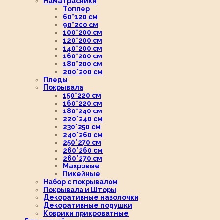
Наматрасники
Топпер
60*120 см
90*200 см
100*200 см
120*200 см
140*200 см
160*200 см
180*200 см
200*200 см
Пледы
Покрывала
150*220 см
160*220 см
180*240 см
220*240 см
230*250 см
240*260 см
250*270 см
260*260 см
260*270 см
Махровые
Пикейные
Набор с покрывалом
Покрывала и Шторы
Декоративные наволочки
Декоративные подушки
Коврики прикроватные