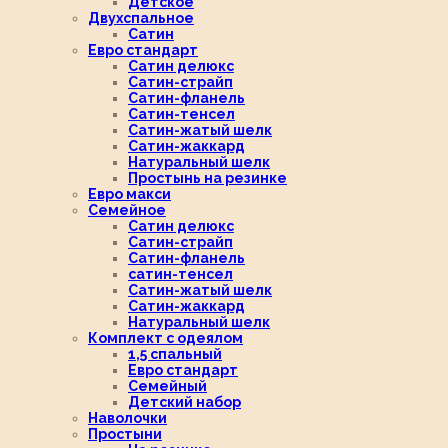
Детское
Двухспальное
Сатин
Евро стандарт
Сатин делюкс
Сатин-страйп
Сатин-фланель
Сатин-тенсел
Сатин-жатый шелк
Сатин-жаккард
Натуральный шелк
Простынь на резинке
Евро макси
Семейное
Сатин делюкс
Сатин-страйп
Сатин-фланель
сатин-тенсел
Сатин-жатый шелк
Сатин-жаккард
Натуральный шелк
Комплект с одеялом
1,5 спальный
Евро стандарт
Семейный
Детский набор
Наволочки
Простыни