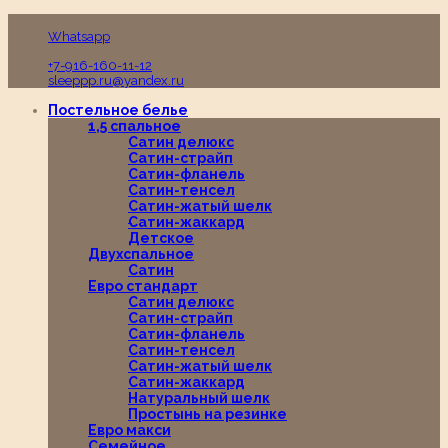
Пн-Вс с 10:00 до 19:00
Whatsapp
+7-916-160-11-12
sleeppp.ru@yandex.ru
Постельное белье
1,5 спальное
Сатин делюкс
Сатин-страйп
Сатин-фланель
Сатин-тенсел
Сатин-жатый шелк
Сатин-жаккард
Детское
Двухспальное
Сатин
Евро стандарт
Сатин делюкс
Сатин-страйп
Сатин-фланель
Сатин-тенсел
Сатин-жатый шелк
Сатин-жаккард
Натуральный шелк
Простынь на резинке
Евро макси
Семейное