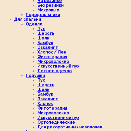
На резинке
Без резинки
Махровые
Пододеяльники
Для спальни
Одеяла
Пух
Шерсть
Шелк
Бамбук
Эвкалипт
Хлопок / Лен
Фитотерапия
Микроволокно
Искусственный пух
Летнее одеяло
Подушки
Пух
Шерсть
Шелк
Бамбук
Эвкалипт
Хлопок
Фитотерапия
Микроволокно
Искусственный пух
Ортопедические
Для декоративных наволочек