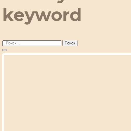
keyword
Поиск