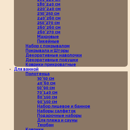
180*240 см
220*240 см
230*250 см
240*260 см
250*270 см
260*260 см
260*270 см
Махровые
Пикейные
Набор с покрывалом
Покрывала и Шторы
Декоративные наволочки
Декоративные подушки
Коврики прикроватные
Для ванной
Полотенца
30*50 см
40*60 см
50*90 см
70*140 см
80*150 см
90*150 см
Набор лицевое и банное
Наборы салфеток
Подарочные наборы
Для пляжа и сауны
Тюрбан
Коврики