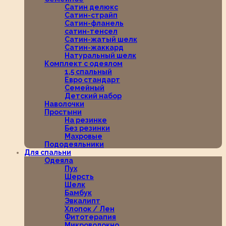
Сатин делюкс
Сатин-страйп
Сатин-фланель
сатин-тенсел
Сатин-жатый шелк
Сатин-жаккард
Натуральный шелк
Комплект с одеялом
1,5 спальный
Евро стандарт
Семейный
Детский набор
Наволочки
Простыни
На резинке
Без резинки
Махровые
Пододеяльники
Для спальни
Одеяла
Пух
Шерсть
Шелк
Бамбук
Эвкалипт
Хлопок / Лен
Фитотерапия
Микроволокно