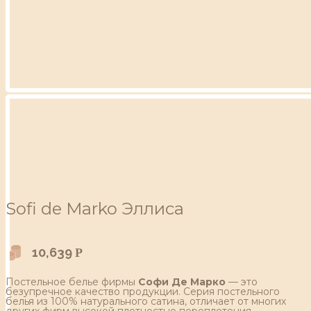
Sofi de Marko Эллиса
10,639
Р
Постельное белье фирмы
Софи Де Марко
— это
безупречное качество продукции. Серия постельного
белья из 100% натурального сатина, отличает от многих
других фирм высокой плотностью переплетения,