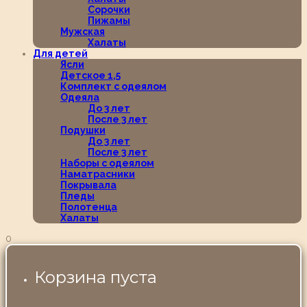
Сорочки
Пижамы
Мужская
Халаты
Для детей
Ясли
Детское 1,5
Комплект с одеялом
Одеяла
До 3 лет
После 3 лет
Подушки
До 3 лет
После 3 лет
Наборы с одеялом
Наматрасники
Покрывала
Пледы
Полотенца
Халаты
0
Корзина пуста