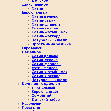
Детское
Двухспальное
Сатин
Евро стандарт
Сатин делюкс
Сатин-страйп
Сатин-фланель
Сатин-тенсел
Сатин-жатый шелк
Сатин-жаккард
Натуральный шелк
Простынь на резинке
Евро макси
Семейное
Сатин делюкс
Сатин-страйп
Сатин-фланель
сатин-тенсел
Сатин-жатый шелк
Сатин-жаккард
Натуральный шелк
Комплект с одеялом
1,5 спальный
Евро стандарт
Семейный
Детский набор
Наволочки
Простыни