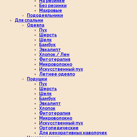
На резинке
Без резинки
Махровые
Пододеяльники
Для спальни
Одеяла
Пух
Шерсть
Шелк
Бамбук
Эвкалипт
Хлопок / Лен
Фитотерапия
Микроволокно
Искусственный пух
Летнее одеяло
Подушки
Пух
Шерсть
Шелк
Бамбук
Эвкалипт
Хлопок
Фитотерапия
Микроволокно
Искусственный пух
Ортопедические
Для декоративных наволочек