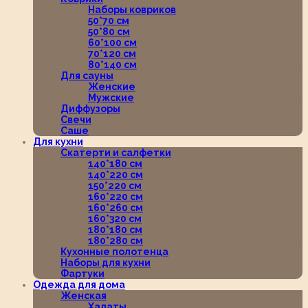
Наборы ковриков
50*70 см
50*80 см
60*100 см
70*120 см
80*140 см
Для сауны
Женские
Мужские
Диффузоры
Свечи
Саше
Для кухни
Скатерти и салфетки
140*180 см
140*220 см
150*220 см
160*220 см
160*260 см
160*320 см
180*180 см
180*280 см
Кухонные полотенца
Наборы для кухни
Фартуки
Одежда для дома
Женская
Халаты