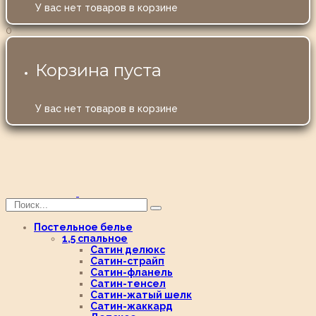
У вас нет товаров в корзине
0
Корзина пуста
У вас нет товаров в корзине
Постельное белье
1,5 спальное
Сатин делюкс
Сатин-страйп
Сатин-фланель
Сатин-тенсел
Сатин-жатый шелк
Сатин-жаккард