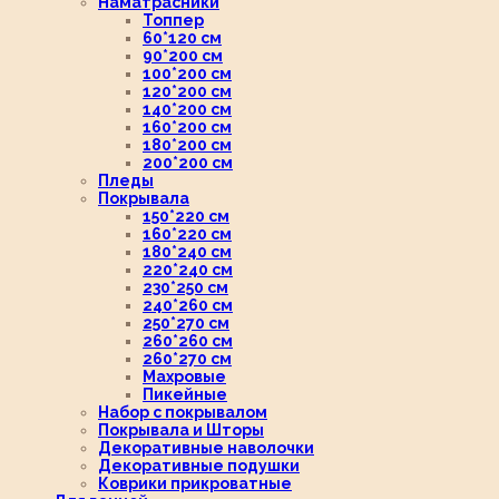
Наматрасники
Топпер
60*120 см
90*200 см
100*200 см
120*200 см
140*200 см
160*200 см
180*200 см
200*200 см
Пледы
Покрывала
150*220 см
160*220 см
180*240 см
220*240 см
230*250 см
240*260 см
250*270 см
260*260 см
260*270 см
Махровые
Пикейные
Набор с покрывалом
Покрывала и Шторы
Декоративные наволочки
Декоративные подушки
Коврики прикроватные