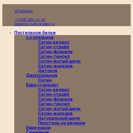
Пн-Вс с 10:00 до 19:00
Whatsapp
+7-916-160-11-12
sleeppp.ru@yandex.ru
Постельное белье
1,5 спальное
Сатин делюкс
Сатин-страйп
Сатин-фланель
Сатин-тенсел
Сатин-жатый шелк
Сатин-жаккард
Детское
Двухспальное
Сатин
Евро стандарт
Сатин делюкс
Сатин-страйп
Сатин-фланель
Сатин-тенсел
Сатин-жатый шелк
Сатин-жаккард
Натуральный шелк
Простынь на резинке
Евро макси
Семейное