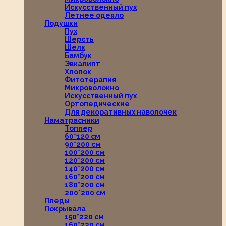
Искусственный пух
Летнее одеяло
Подушки
Пух
Шерсть
Шелк
Бамбук
Эвкалипт
Хлопок
Фитотерапия
Микроволокно
Искусственный пух
Ортопедические
Для декоративных наволочек
Наматрасники
Топпер
60*120 см
90*200 см
100*200 см
120*200 см
140*200 см
160*200 см
180*200 см
200*200 см
Пледы
Покрывала
150*220 см
160*220 см