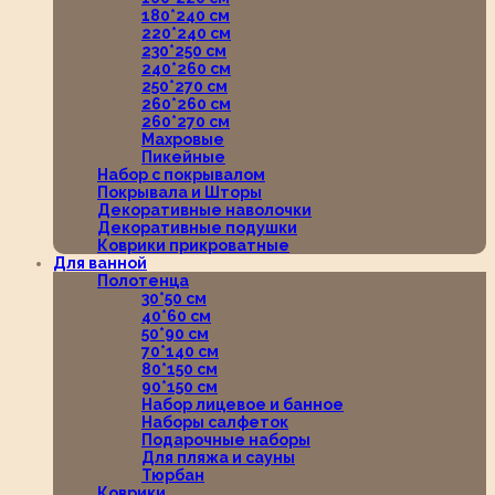
180*240 см
220*240 см
230*250 см
240*260 см
250*270 см
260*260 см
260*270 см
Махровые
Пикейные
Набор с покрывалом
Покрывала и Шторы
Декоративные наволочки
Декоративные подушки
Коврики прикроватные
Для ванной
Полотенца
30*50 см
40*60 см
50*90 см
70*140 см
80*150 см
90*150 см
Набор лицевое и банное
Наборы салфеток
Подарочные наборы
Для пляжа и сауны
Тюрбан
Коврики