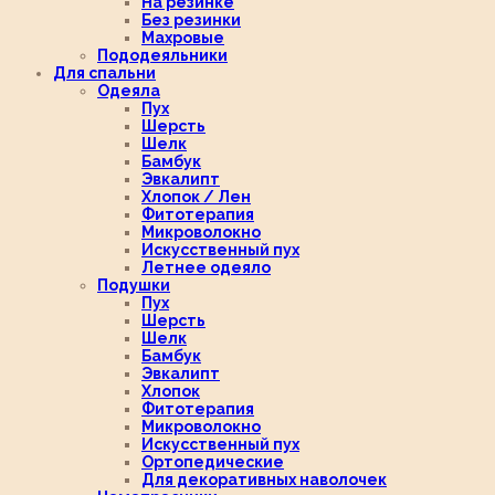
На резинке
Без резинки
Махровые
Пододеяльники
Для спальни
Одеяла
Пух
Шерсть
Шелк
Бамбук
Эвкалипт
Хлопок / Лен
Фитотерапия
Микроволокно
Искусственный пух
Летнее одеяло
Подушки
Пух
Шерсть
Шелк
Бамбук
Эвкалипт
Хлопок
Фитотерапия
Микроволокно
Искусственный пух
Ортопедические
Для декоративных наволочек