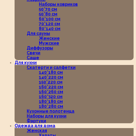
Наборы ковриков
50*70 см
50*80 см
60*100 см
70*120 см
80*140 см
Для сауны
Женские
Мужские
Диффузоры
Свечи
Саше
Для кухни
Скатерти и салфетки
140*180 см
140*220 см
150*220 см
160*220 см
160*260 см
160*320 см
180*180 см
180*280 см
Кухонные полотенца
Наборы для кухни
Фартуки
Одежда для дома
Женская
Халаты