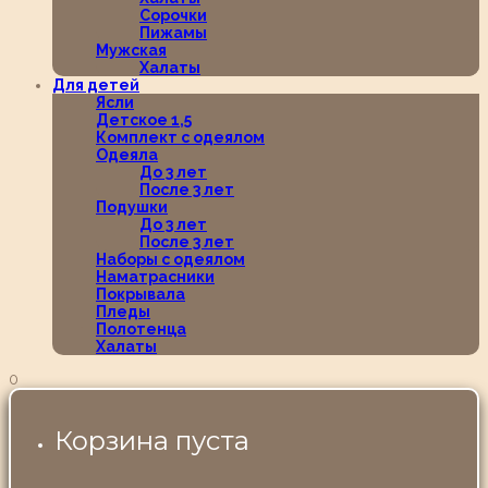
Сорочки
Пижамы
Мужская
Халаты
Для детей
Ясли
Детское 1,5
Комплект с одеялом
Одеяла
До 3 лет
После 3 лет
Подушки
До 3 лет
После 3 лет
Наборы с одеялом
Наматрасники
Покрывала
Пледы
Полотенца
Халаты
0
Корзина пуста