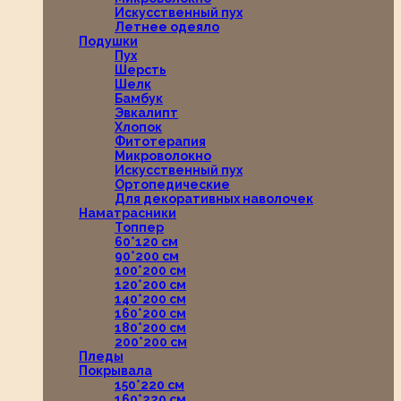
Искусственный пух
Летнее одеяло
Подушки
Пух
Шерсть
Шелк
Бамбук
Эвкалипт
Хлопок
Фитотерапия
Микроволокно
Искусственный пух
Ортопедические
Для декоративных наволочек
Наматрасники
Топпер
60*120 см
90*200 см
100*200 см
120*200 см
140*200 см
160*200 см
180*200 см
200*200 см
Пледы
Покрывала
150*220 см
160*220 см