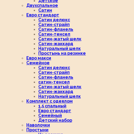
Детское
Двухспальное
Сатин
Евро стандарт
Сатин делюкс
Сатин-страйп
Сатин-фланель
Сатин-тенсел
Сатин-жатый шелк
Сатин-жаккард
Натуральный шелк
Простынь на резинке
Евро макси
Семейное
Сатин делюкс
Сатин-страйп
Сатин-фланель
сатин-тенсел
Сатин-жатый шелк
Сатин-жаккард
Натуральный шелк
Комплект с одеялом
1,5 спальный
Евро стандарт
Семейный
Детский набор
Наволочки
Простыни