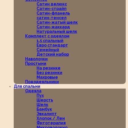
Сатин делюкс
Сатин-страйп
Сатин-фланель
сатин-тенсел
Сатин-жатый шелк
Сатин-жаккард
Натуральный шелк
Комплект с одеялом
1,5 спальный
Евро стандарт
Семейный
Детский набор
Наволочки
Простыни
На резинке
Без резинки
Махровые
Пододеяльники
Для спальни
Одеяла
Пух
Шерсть
Шелк
Бамбук
Эвкалипт
Хлопок / Лен
Фитотерапия
Микроволокно