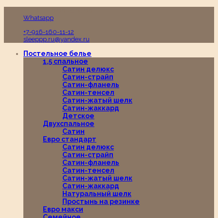
Пн-Вс с 10:00 до 19:00
Whatsapp
+7-916-160-11-12
sleeppp.ru@yandex.ru
Постельное белье
1,5 спальное
Сатин делюкс
Сатин-страйп
Сатин-фланель
Сатин-тенсел
Сатин-жатый шелк
Сатин-жаккард
Детское
Двухспальное
Сатин
Евро стандарт
Сатин делюкс
Сатин-страйп
Сатин-фланель
Сатин-тенсел
Сатин-жатый шелк
Сатин-жаккард
Натуральный шелк
Простынь на резинке
Евро макси
Семейное