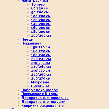
Наматрасники
Топпер
60*120 см
90*200 см
100*200 см
120*200 см
140*200 см
160*200 см
180*200 см
200*200 см
Пледы
Покрывала
150*220 см
160*220 см
180*240 см
220*240 см
230*250 см
240*260 см
250*270 см
260*260 см
260*270 см
Махровые
Пикейные
Набор с покрывалом
Покрывала и Шторы
Декоративные наволочки
Декоративные подушки
Коврики прикроватные