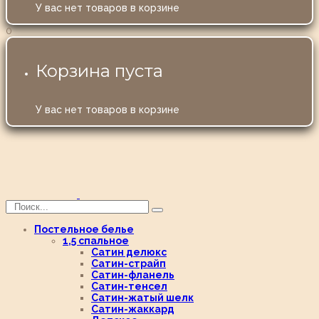
У вас нет товаров в корзине
0
Корзина пуста
У вас нет товаров в корзине
Постельное белье
1,5 спальное
Сатин делюкс
Сатин-страйп
Сатин-фланель
Сатин-тенсел
Сатин-жатый шелк
Сатин-жаккард