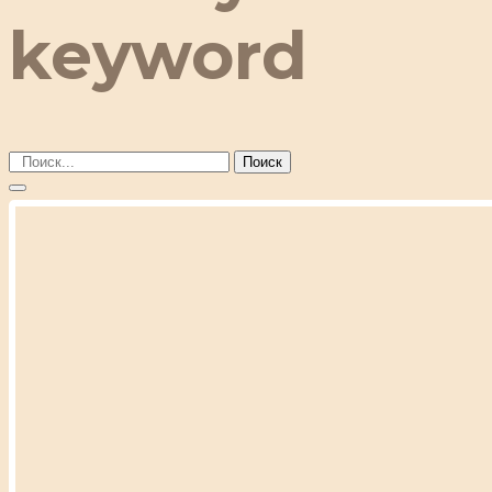
keyword
Поиск