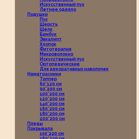
Искусственный пух
Летнее одеяло
Подушки
Пух
Шерсть
Шелк
Бамбук
Эвкалипт
Хлопок
Фитотерапия
Микроволокно
Искусственный пух
Ортопедические
Для декоративных наволочек
Наматрасники
Топпер
60*120 см
90*200 см
100*200 см
120*200 см
140*200 см
160*200 см
180*200 см
200*200 см
Пледы
Покрывала
150*220 см
160*220 см