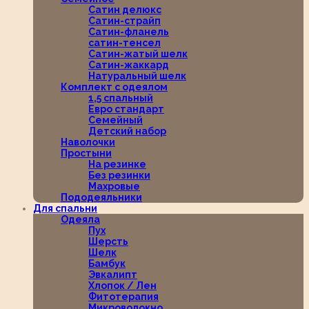
Сатин делюкс
Сатин-страйп
Сатин-фланель
сатин-тенсел
Сатин-жатый шелк
Сатин-жаккард
Натуральный шелк
Комплект с одеялом
1,5 спальный
Евро стандарт
Семейный
Детский набор
Наволочки
Простыни
На резинке
Без резинки
Махровые
Пододеяльники
Для спальни
Одеяла
Пух
Шерсть
Шелк
Бамбук
Эвкалипт
Хлопок / Лен
Фитотерапия
Микроволокно