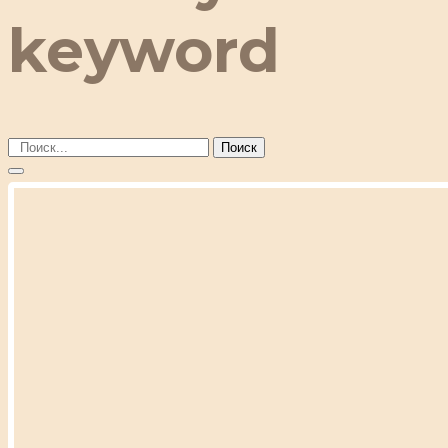
keyword
Поиск