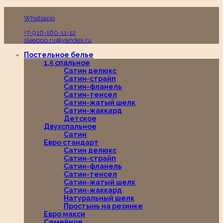
Пн-Вс с 10:00 до 19:00
Whatsapp
+7-916-160-11-12
sleeppp.ru@yandex.ru
Постельное белье
1,5 спальное
Сатин делюкс
Сатин-страйп
Сатин-фланель
Сатин-тенсел
Сатин-жатый шелк
Сатин-жаккард
Детское
Двухспальное
Сатин
Евро стандарт
Сатин делюкс
Сатин-страйп
Сатин-фланель
Сатин-тенсел
Сатин-жатый шелк
Сатин-жаккард
Натуральный шелк
Простынь на резинке
Евро макси
Семейное