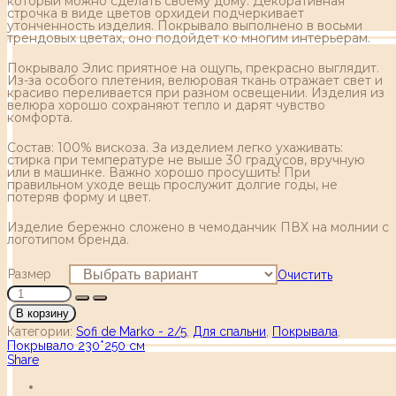
который можно сделать своему дому. Декоративная
строчка в виде цветов орхидеи подчеркивает
утонченность изделия. Покрывало выполнено в восьми
трендовых цветах, оно подойдет ко многим интерьерам.
Покрывало Элис приятное на ощупь, прекрасно выглядит.
Из-за особого плетения, велюровая ткань отражает свет и
красиво переливается при разном освещении. Изделия из
велюра хорошо сохраняют тепло и дарят чувство
комфорта.
Состав: 100% вискоза. За изделием легко ухаживать:
стирка при температуре не выше 30 градусов, вручную
или в машинке. Важно хорошо просушить! При
правильном уходе вещь прослужит долгие годы, не
потеряв форму и цвет.
Изделие бережно сложено в чемоданчик ПВХ на молнии с
логотипом бренда.
Размер
Очистить
В корзину
Категории:
Sofi de Marko - 2/5
,
Для спальни
,
Покрывала
,
Покрывало 230*250 см
Share