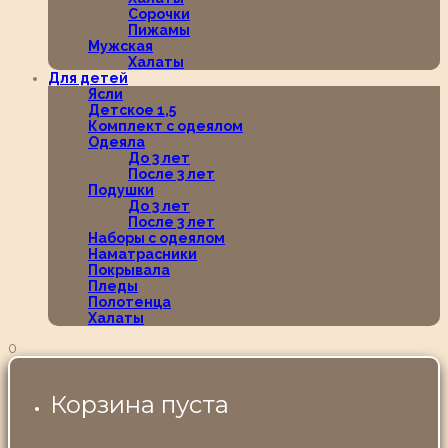
Сорочки
Пижамы
Мужская
Халаты
Для детей
Ясли
Детское 1,5
Комплект с одеялом
Одеяла
До 3 лет
После 3 лет
Подушки
До 3 лет
После 3 лет
Наборы с одеялом
Наматрасники
Покрывала
Пледы
Полотенца
Халаты
0
Корзина пуста