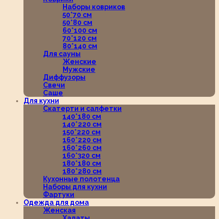
Наборы ковриков
50*70 см
50*80 см
60*100 см
70*120 см
80*140 см
Для сауны
Женские
Мужские
Диффузоры
Свечи
Саше
Для кухни
Скатерти и салфетки
140*180 см
140*220 см
150*220 см
160*220 см
160*260 см
160*320 см
180*180 см
180*280 см
Кухонные полотенца
Наборы для кухни
Фартуки
Одежда для дома
Женская
Халаты