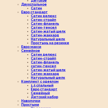
Детское
Двухспальное
Сатин
Евро стандарт
Сатин делюкс
Сатин-страйп
Сатин-фланель
Сатин-тенсел
Сатин-жатый шелк
Сатин-жаккард
Натуральный шелк
Простынь на резинке
Евро макси
Семейное
Сатин делюкс
Сатин-страйп
Сатин-фланель
сатин-тенсел
Сатин-жатый шелк
Сатин-жаккард
Натуральный шелк
Комплект с одеялом
1,5 спальный
Евро стандарт
Семейный
Детский набор
Наволочки
Простыни