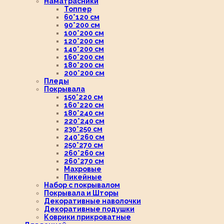
Наматрасники
Топпер
60*120 см
90*200 см
100*200 см
120*200 см
140*200 см
160*200 см
180*200 см
200*200 см
Пледы
Покрывала
150*220 см
160*220 см
180*240 см
220*240 см
230*250 см
240*260 см
250*270 см
260*260 см
260*270 см
Махровые
Пикейные
Набор с покрывалом
Покрывала и Шторы
Декоративные наволочки
Декоративные подушки
Коврики прикроватные