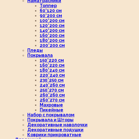
Наматрасники
Топпер
60*120 см
90*200 см
100*200 см
120*200 см
140*200 см
160*200 см
180*200 см
200*200 см
Пледы
Покрывала
150*220 см
160*220 см
180*240 см
220*240 см
230*250 см
240*260 см
250*270 см
260*260 см
260*270 см
Махровые
Пикейные
Набор с покрывалом
Покрывала и Шторы
Декоративные наволочки
Декоративные подушки
Коврики прикроватные