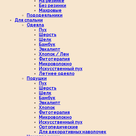
На резинке
Без резинки
Махровые
Пододеяльники
Для спальни
Одеяла
Пух
Шерсть
Шелк
Бамбук
Эвкалипт
Хлопок / Лен
Фитотерапия
Микроволокно
Искусственный пух
Летнее одеяло
Подушки
Пух
Шерсть
Шелк
Бамбук
Эвкалипт
Хлопок
Фитотерапия
Микроволокно
Искусственный пух
Ортопедические
Для декоративных наволочек