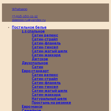
Пн-Вс с 10:00 до 19:00
Whatsapp
+7-916-160-11-12
sleeppp.ru@yandex.ru
Постельное белье
1,5 спальное
Сатин делюкс
Сатин-страйп
Сатин-фланель
Сатин-тенсел
Сатин-жатый шелк
Сатин-жаккард
Детское
Двухспальное
Сатин
Евро стандарт
Сатин делюкс
Сатин-страйп
Сатин-фланель
Сатин-тенсел
Сатин-жатый шелк
Сатин-жаккард
Натуральный шелк
Простынь на резинке
Евро макси
Семейное