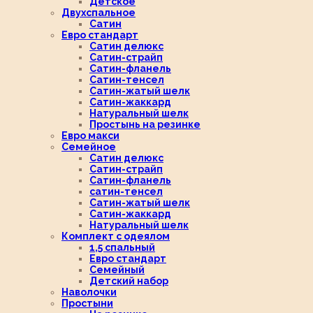
Детское
Двухспальное
Сатин
Евро стандарт
Сатин делюкс
Сатин-страйп
Сатин-фланель
Сатин-тенсел
Сатин-жатый шелк
Сатин-жаккард
Натуральный шелк
Простынь на резинке
Евро макси
Семейное
Сатин делюкс
Сатин-страйп
Сатин-фланель
сатин-тенсел
Сатин-жатый шелк
Сатин-жаккард
Натуральный шелк
Комплект с одеялом
1,5 спальный
Евро стандарт
Семейный
Детский набор
Наволочки
Простыни