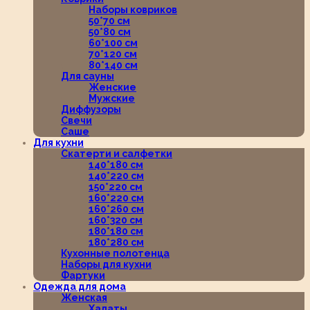
Наборы ковриков
50*70 см
50*80 см
60*100 см
70*120 см
80*140 см
Для сауны
Женские
Мужские
Диффузоры
Свечи
Саше
Для кухни
Скатерти и салфетки
140*180 см
140*220 см
150*220 см
160*220 см
160*260 см
160*320 см
180*180 см
180*280 см
Кухонные полотенца
Наборы для кухни
Фартуки
Одежда для дома
Женская
Халаты