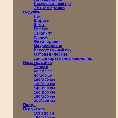
Искусственный пух
Летнее одеяло
Подушки
Пух
Шерсть
Шелк
Бамбук
Эвкалипт
Хлопок
Фитотерапия
Микроволокно
Искусственный пух
Ортопедические
Для декоративных наволочек
Наматрасники
Топпер
60*120 см
90*200 см
100*200 см
120*200 см
140*200 см
160*200 см
180*200 см
200*200 см
Пледы
Покрывала
150*220 см
160*220 см