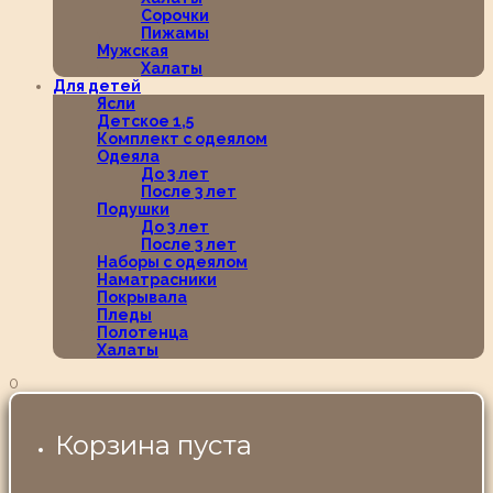
Сорочки
Пижамы
Мужская
Халаты
Для детей
Ясли
Детское 1,5
Комплект с одеялом
Одеяла
До 3 лет
После 3 лет
Подушки
До 3 лет
После 3 лет
Наборы с одеялом
Наматрасники
Покрывала
Пледы
Полотенца
Халаты
0
Корзина пуста