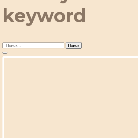
keyword
Поиск