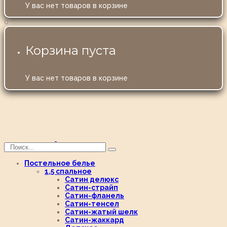
У вас нет товаров в корзине
0
Корзина пуста
У вас нет товаров в корзине
Постельное белье
1,5 спальное
Сатин делюкс
Сатин-страйп
Сатин-фланель
Сатин-тенсел
Сатин-жатый шелк
Сатин-жаккард