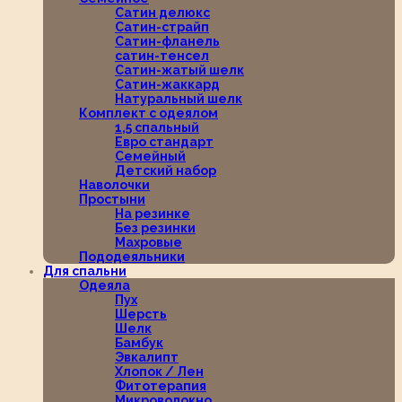
Сатин делюкс
Сатин-страйп
Сатин-фланель
сатин-тенсел
Сатин-жатый шелк
Сатин-жаккард
Натуральный шелк
Комплект с одеялом
1,5 спальный
Евро стандарт
Семейный
Детский набор
Наволочки
Простыни
На резинке
Без резинки
Махровые
Пододеяльники
Для спальни
Одеяла
Пух
Шерсть
Шелк
Бамбук
Эвкалипт
Хлопок / Лен
Фитотерапия
Микроволокно