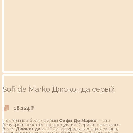
Sofi de Marko Джоконда серый
18,124
Р
Постельное белье фирмы
Софи Де Марко
— это
безупречное качество продукции. Серия постельного
белья
Джоконда
из 100% натурального мако-сатина,
отличает от многих других фирм высокой плотностью