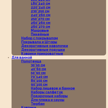
180*240 см
220*240 см
230*250 см
240*260 см
250*270 см
260*260 см
260*270 см
Махровые
Пикейные
Набор с покрывалом
Покрывала и Шторы
Декоративные наволочки
Декоративные подушки
Коврики прикроватные
Для ванной
Полотенца
30*50 см
40*60 см
50*90 см
70*140 см
80*150 см
90*150 см
Набор лицевое и банное
Наборы салфеток
Подарочные наборы
Для пляжа и сауны
Тюрбан
Коврики