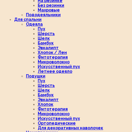
На резинке
Без резинки
Махровые
Пододеяльники
Для спальни
Одеяла
Пух
Шерсть
Шелк
Бамбук
Эвкалипт
Хлопок / Лен
Фитотерапия
Микроволокно
Искусственный пух
Летнее одеяло
Подушки
Пух
Шерсть
Шелк
Бамбук
Эвкалипт
Хлопок
Фитотерапия
Микроволокно
Искусственный пух
Ортопедические
Для декоративных наволочек