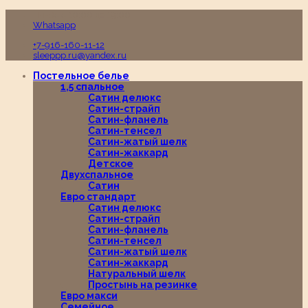
Пн-Вс с 10:00 до 19:00
Whatsapp
+7-916-160-11-12
sleeppp.ru@yandex.ru
Постельное белье
1,5 спальное
Сатин делюкс
Сатин-страйп
Сатин-фланель
Сатин-тенсел
Сатин-жатый шелк
Сатин-жаккард
Детское
Двухспальное
Сатин
Евро стандарт
Сатин делюкс
Сатин-страйп
Сатин-фланель
Сатин-тенсел
Сатин-жатый шелк
Сатин-жаккард
Натуральный шелк
Простынь на резинке
Евро макси
Семейное