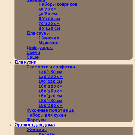
Наборы ковриков
50*70 см
50*80 см
60*100 см
70*120 см
80*140 см
Для сауны
Женские
Мужские
Диффузоры
Свечи
Саше
Для кухни
Скатерти и салфетки
140*180 см
140*220 см
150*220 см
160*220 см
160*260 см
160*320 см
180*180 см
180*280 см
Кухонные полотенца
Наборы для кухни
Фартуки
Одежда для дома
Женская
Халаты