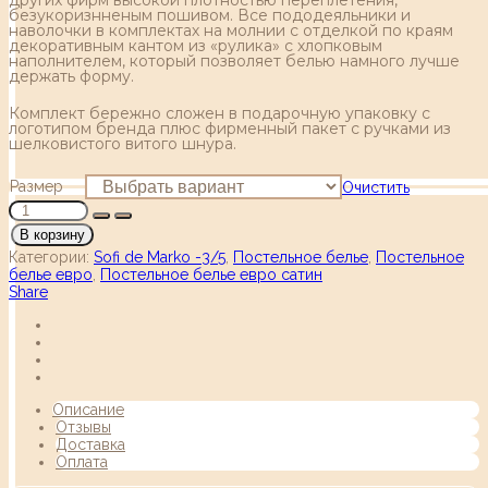
безукоризнненым пошивом. Все пододеяльники и
наволочки в комплектах на молнии с отделкой по краям
декоративным кантом из «рулика» с хлопковым
наполнителем, который позволяет белью намного лучше
держать форму.
Комплект бережно сложен в подарочную упаковку с
логотипом бренда плюс фирменный пакет с ручками из
шелковистого витого шнура.
Размер
Очистить
В корзину
Категории:
Sofi de Marko -3/5
,
Постельное белье
,
Постельное
белье евро
,
Постельное белье евро сатин
Share
Описание
Отзывы
Доставка
Оплата