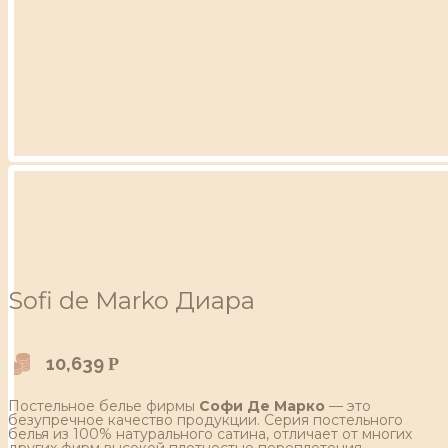
Sofi de Marko Диара
10,639
Р
Постельное белье фирмы
Софи Де Марко
— это
безупречное качество продукции. Серия постельного
белья из 100% натурального сатина, отличает от многих
других фирм высокой плотностью переплетения,