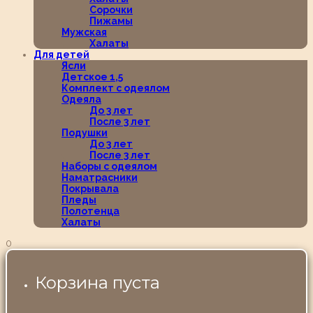
Сорочки
Пижамы
Мужская
Халаты
Для детей
Ясли
Детское 1,5
Комплект с одеялом
Одеяла
До 3 лет
После 3 лет
Подушки
До 3 лет
После 3 лет
Наборы с одеялом
Наматрасники
Покрывала
Пледы
Полотенца
Халаты
0
Корзина пуста