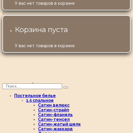
У вас нет товаров в корзине
0
Корзина пуста
У вас нет товаров в корзине
Постельное белье
1,5 спальное
Сатин делюкс
Сатин-страйп
Сатин-фланель
Сатин-тенсел
Сатин-жатый шелк
Сатин-жаккард