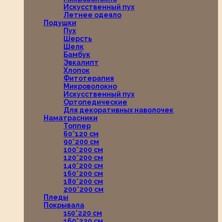
Искусственный пух
Летнее одеяло
Подушки
Пух
Шерсть
Шелк
Бамбук
Эвкалипт
Хлопок
Фитотерапия
Микроволокно
Искусственный пух
Ортопедические
Для декоративных наволочек
Наматрасники
Топпер
60*120 см
90*200 см
100*200 см
120*200 см
140*200 см
160*200 см
180*200 см
200*200 см
Пледы
Покрывала
150*220 см
160*220 см