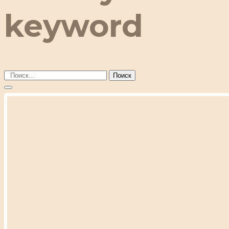
keyword
Поиск