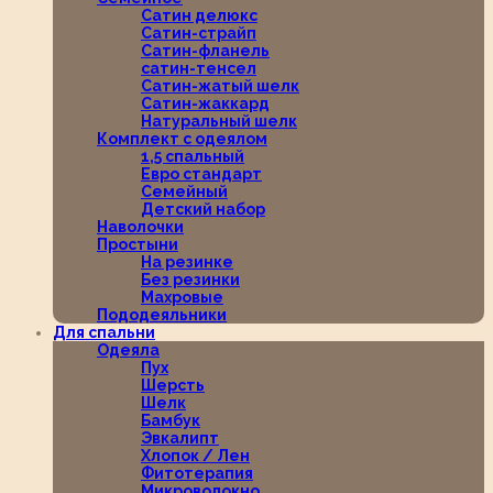
Сатин делюкс
Сатин-страйп
Сатин-фланель
сатин-тенсел
Сатин-жатый шелк
Сатин-жаккард
Натуральный шелк
Комплект с одеялом
1,5 спальный
Евро стандарт
Семейный
Детский набор
Наволочки
Простыни
На резинке
Без резинки
Махровые
Пододеяльники
Для спальни
Одеяла
Пух
Шерсть
Шелк
Бамбук
Эвкалипт
Хлопок / Лен
Фитотерапия
Микроволокно