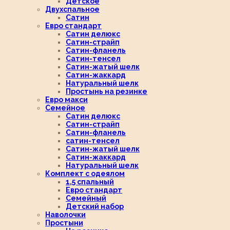
Детское
Двухспальное
Сатин
Евро стандарт
Сатин делюкс
Сатин-страйп
Сатин-фланель
Сатин-тенсел
Сатин-жатый шелк
Сатин-жаккард
Натуральный шелк
Простынь на резинке
Евро макси
Семейное
Сатин делюкс
Сатин-страйп
Сатин-фланель
сатин-тенсел
Сатин-жатый шелк
Сатин-жаккард
Натуральный шелк
Комплект с одеялом
1,5 спальный
Евро стандарт
Семейный
Детский набор
Наволочки
Простыни