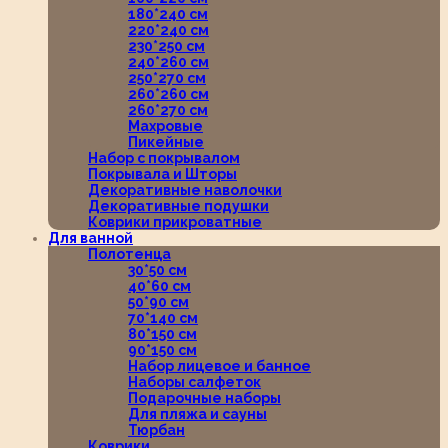
180*240 см
220*240 см
230*250 см
240*260 см
250*270 см
260*260 см
260*270 см
Махровые
Пикейные
Набор с покрывалом
Покрывала и Шторы
Декоративные наволочки
Декоративные подушки
Коврики прикроватные
Для ванной
Полотенца
30*50 см
40*60 см
50*90 см
70*140 см
80*150 см
90*150 см
Набор лицевое и банное
Наборы салфеток
Подарочные наборы
Для пляжа и сауны
Тюрбан
Коврики