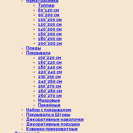
Наматрасники
Топпер
60*120 см
90*200 см
100*200 см
120*200 см
140*200 см
160*200 см
180*200 см
200*200 см
Пледы
Покрывала
150*220 см
160*220 см
180*240 см
220*240 см
230*250 см
240*260 см
250*270 см
260*260 см
260*270 см
Махровые
Пикейные
Набор с покрывалом
Покрывала и Шторы
Декоративные наволочки
Декоративные подушки
Коврики прикроватные