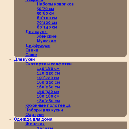
Наборы ковриков
50*70 см
50*80 см
60*100 см
70*120 см
80*140 см
Для сауны
Женские
Мужские
Диффузоры
Свечи
Саше
Для кухни
Скатерти и салфетки
140*180 см
140*220 см
150*220 см
160*220 см
160*260 см
160*320 см
180*180 см
180*280 см
Кухонные полотенца
Наборы для кухни
Фартуки
Одежда для дома
Женская
Халаты