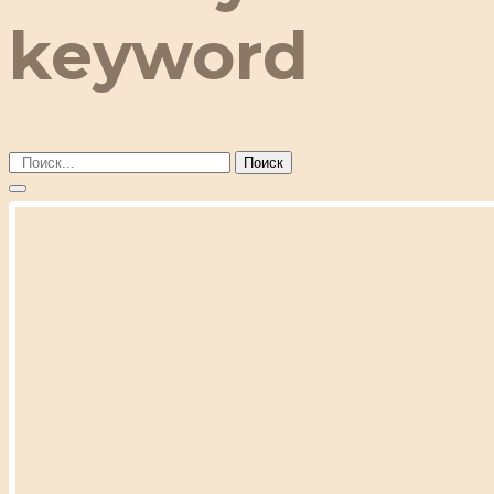
keyword
Поиск