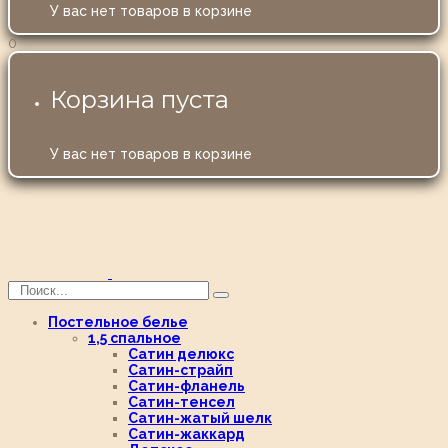
У вас нет товаров в корзине
0
Корзина пуста
У вас нет товаров в корзине
Постельное белье
1,5 спальное
Сатин делюкс
Сатин-страйп
Сатин-фланель
Сатин-тенсел
Сатин-жатый шелк
Сатин-жаккард