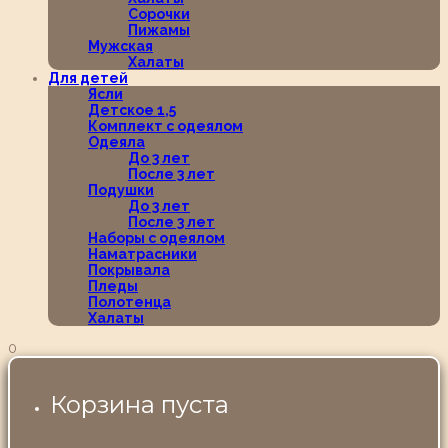
Сорочки
Пижамы
Мужская
Халаты
Для детей
Ясли
Детское 1,5
Комплект с одеялом
Одеяла
До 3 лет
После 3 лет
Подушки
До 3 лет
После 3 лет
Наборы с одеялом
Наматрасники
Покрывала
Пледы
Полотенца
Халаты
0
Корзина пуста