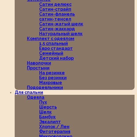
Сатин делюкс
Сатин-страйп
Сатин-фланель
сатин-тенсел
Сатин-жатый шелк
Сатин-жаккард
Натуральный шелк
Комплект с одеялом
1,5 спальный
Евро стандарт
Семейный
Детский набор
Наволочки
Простыни
На резинке
Без резинки
Махровые
Пододеяльники
Для спальни
Одеяла
Пух
Шерсть
Шелк
Бамбук
Эвкалипт
Хлопок / Лен
Фитотерапия
Микроволокно