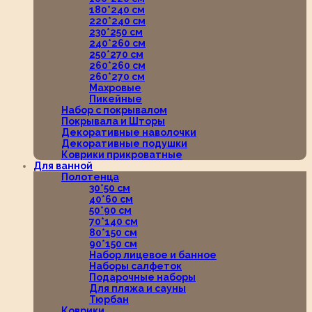
180*240 см
220*240 см
230*250 см
240*260 см
250*270 см
260*260 см
260*270 см
Махровые
Пикейные
Набор с покрывалом
Покрывала и Шторы
Декоративные наволочки
Декоративные подушки
Коврики прикроватные
Для ванной
Полотенца
30*50 см
40*60 см
50*90 см
70*140 см
80*150 см
90*150 см
Набор лицевое и банное
Наборы салфеток
Подарочные наборы
Для пляжа и сауны
Тюрбан
Коврики