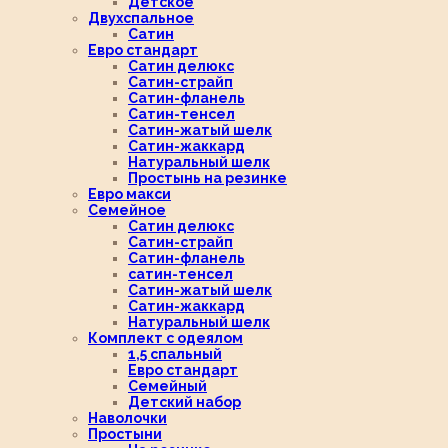
Детское
Двухспальное
Сатин
Евро стандарт
Сатин делюкс
Сатин-страйп
Сатин-фланель
Сатин-тенсел
Сатин-жатый шелк
Сатин-жаккард
Натуральный шелк
Простынь на резинке
Евро макси
Семейное
Сатин делюкс
Сатин-страйп
Сатин-фланель
сатин-тенсел
Сатин-жатый шелк
Сатин-жаккард
Натуральный шелк
Комплект с одеялом
1,5 спальный
Евро стандарт
Семейный
Детский набор
Наволочки
Простыни