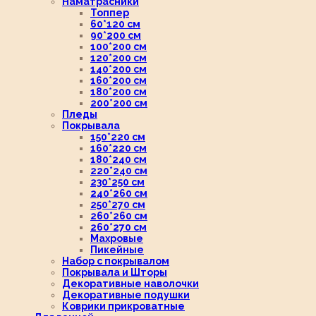
Наматрасники
Топпер
60*120 см
90*200 см
100*200 см
120*200 см
140*200 см
160*200 см
180*200 см
200*200 см
Пледы
Покрывала
150*220 см
160*220 см
180*240 см
220*240 см
230*250 см
240*260 см
250*270 см
260*260 см
260*270 см
Махровые
Пикейные
Набор с покрывалом
Покрывала и Шторы
Декоративные наволочки
Декоративные подушки
Коврики прикроватные