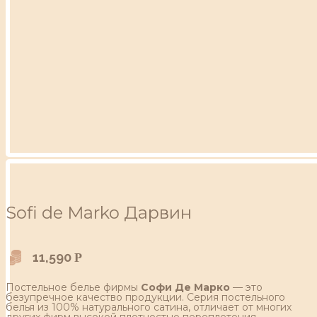
Sofi de Marko Дарвин
11,590
Р
Постельное белье фирмы
Софи Де Марко
— это
безупречное качество продукции. Серия постельного
белья из 100% натурального сатина, отличает от многих
других фирм высокой плотностью переплетения,