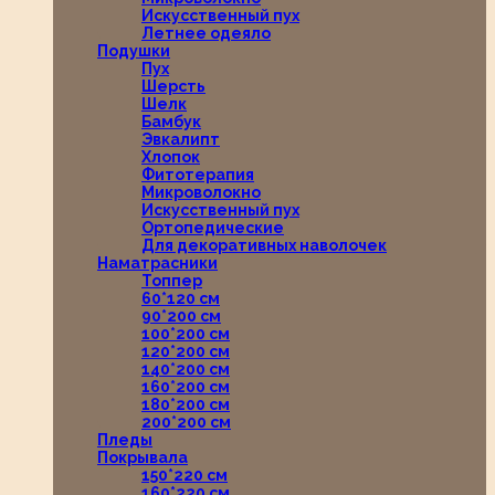
Искусственный пух
Летнее одеяло
Подушки
Пух
Шерсть
Шелк
Бамбук
Эвкалипт
Хлопок
Фитотерапия
Микроволокно
Искусственный пух
Ортопедические
Для декоративных наволочек
Наматрасники
Топпер
60*120 см
90*200 см
100*200 см
120*200 см
140*200 см
160*200 см
180*200 см
200*200 см
Пледы
Покрывала
150*220 см
160*220 см