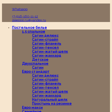
Пн-Вс с 10:00 до 19:00
Whatsapp
+7-916-160-11-12
sleeppp.ru@yandex.ru
Постельное белье
1,5 спальное
Сатин делюкс
Сатин-страйп
Сатин-фланель
Сатин-тенсел
Сатин-жатый шелк
Сатин-жаккард
Детское
Двухспальное
Сатин
Евро стандарт
Сатин делюкс
Сатин-страйп
Сатин-фланель
Сатин-тенсел
Сатин-жатый шелк
Сатин-жаккард
Натуральный шелк
Простынь на резинке
Евро макси
Семейное