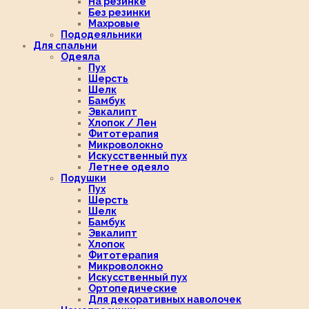
На резинке
Без резинки
Махровые
Пододеяльники
Для спальни
Одеяла
Пух
Шерсть
Шелк
Бамбук
Эвкалипт
Хлопок / Лен
Фитотерапия
Микроволокно
Искусственный пух
Летнее одеяло
Подушки
Пух
Шерсть
Шелк
Бамбук
Эвкалипт
Хлопок
Фитотерапия
Микроволокно
Искусственный пух
Ортопедические
Для декоративных наволочек