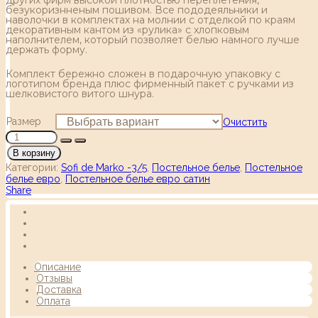
безукоризнненым пошивом. Все пододеяльники и
наволочки в комплектах на молнии с отделкой по краям
декоративным кантом из «рулика» с хлопковым
наполнителем, который позволяет белью намного лучше
держать форму.
Комплект бережно сложен в подарочную упаковку с
логотипом бренда плюс фирменный пакет с ручками из
шелковистого витого шнура.
Размер
Очистить
В корзину
Категории:
Sofi de Marko -3/5
,
Постельное белье
,
Постельное
белье евро
,
Постельное белье евро сатин
Share
Описание
Отзывы
Доставка
Оплата