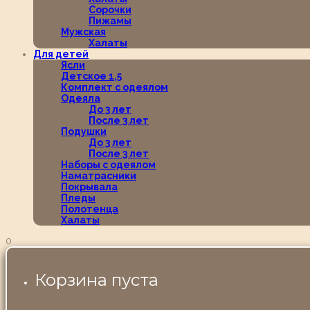
Сорочки
Пижамы
Мужская
Халаты
Для детей
Ясли
Детское 1,5
Комплект с одеялом
Одеяла
До 3 лет
После 3 лет
Подушки
До 3 лет
После 3 лет
Наборы с одеялом
Наматрасники
Покрывала
Пледы
Полотенца
Халаты
0
Корзина пуста