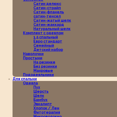
Сатин делюкс
Сатин-страйп
Сатин-фланель
сатин-тенсел
Сатин-жатый шелк
Сатин-жаккард
Натуральный шелк
Комплект с одеялом
1,5 спальный
Евро стандарт
Семейный
Детский набор
Наволочки
Простыни
На резинке
Без резинки
Махровые
Пододеяльники
Для спальни
Одеяла
Пух
Шерсть
Шелк
Бамбук
Эвкалипт
Хлопок / Лен
Фитотерапия
Микроволокно