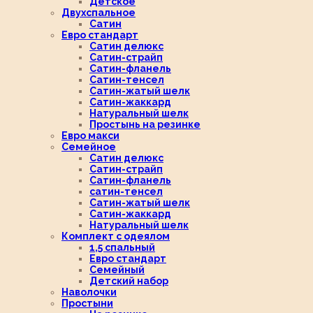
Детское
Двухспальное
Сатин
Евро стандарт
Сатин делюкс
Сатин-страйп
Сатин-фланель
Сатин-тенсел
Сатин-жатый шелк
Сатин-жаккард
Натуральный шелк
Простынь на резинке
Евро макси
Семейное
Сатин делюкс
Сатин-страйп
Сатин-фланель
сатин-тенсел
Сатин-жатый шелк
Сатин-жаккард
Натуральный шелк
Комплект с одеялом
1,5 спальный
Евро стандарт
Семейный
Детский набор
Наволочки
Простыни