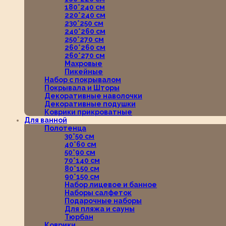
180*240 см
220*240 см
230*250 см
240*260 см
250*270 см
260*260 см
260*270 см
Махровые
Пикейные
Набор с покрывалом
Покрывала и Шторы
Декоративные наволочки
Декоративные подушки
Коврики прикроватные
Для ванной
Полотенца
30*50 см
40*60 см
50*90 см
70*140 см
80*150 см
90*150 см
Набор лицевое и банное
Наборы салфеток
Подарочные наборы
Для пляжа и сауны
Тюрбан
Коврики