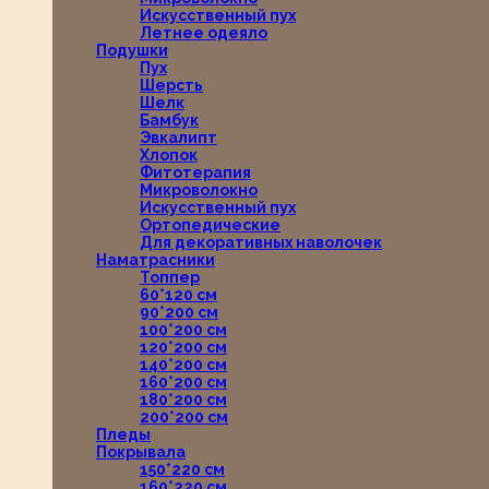
Искусственный пух
Летнее одеяло
Подушки
Пух
Шерсть
Шелк
Бамбук
Эвкалипт
Хлопок
Фитотерапия
Микроволокно
Искусственный пух
Ортопедические
Для декоративных наволочек
Наматрасники
Топпер
60*120 см
90*200 см
100*200 см
120*200 см
140*200 см
160*200 см
180*200 см
200*200 см
Пледы
Покрывала
150*220 см
160*220 см