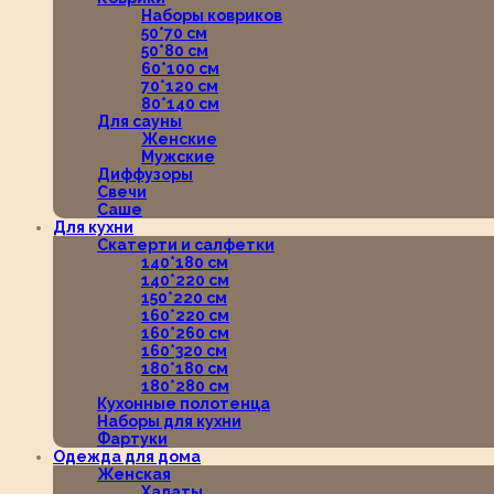
Наборы ковриков
50*70 см
50*80 см
60*100 см
70*120 см
80*140 см
Для сауны
Женские
Мужские
Диффузоры
Свечи
Саше
Для кухни
Скатерти и салфетки
140*180 см
140*220 см
150*220 см
160*220 см
160*260 см
160*320 см
180*180 см
180*280 см
Кухонные полотенца
Наборы для кухни
Фартуки
Одежда для дома
Женская
Халаты