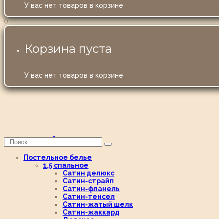
У вас нет товаров в корзине
0
Корзина пуста
У вас нет товаров в корзине
Постельное белье
1,5 спальное
Сатин делюкс
Сатин-страйп
Сатин-фланель
Сатин-тенсел
Сатин-жатый шелк
Сатин-жаккард