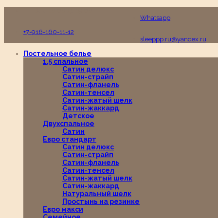
Пн-Вс с 10:00 до 19:00
Whatsapp
+7-916-160-11-12
sleeppp.ru@yandex.ru
Постельное белье
1,5 спальное
Сатин делюкс
Сатин-страйп
Сатин-фланель
Сатин-тенсел
Сатин-жатый шелк
Сатин-жаккард
Детское
Двухспальное
Сатин
Евро стандарт
Сатин делюкс
Сатин-страйп
Сатин-фланель
Сатин-тенсел
Сатин-жатый шелк
Сатин-жаккард
Натуральный шелк
Простынь на резинке
Евро макси
Семейное