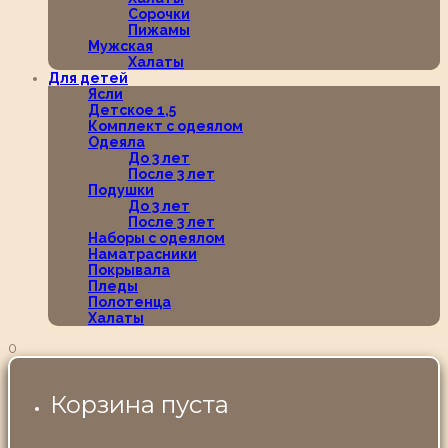
Сорочки
Пижамы
Мужская
Халаты
Для детей
Ясли
Детское 1,5
Комплект с одеялом
Одеяла
До 3 лет
После 3 лет
Подушки
До 3 лет
После 3 лет
Наборы с одеялом
Наматрасники
Покрывала
Пледы
Полотенца
Халаты
0
Корзина пуста