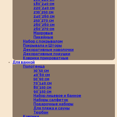
180*240 см
220*240 см
230*250 см
240*260 см
250*270 см
260*260 см
260*270 см
Махровые
Пикейные
Набор с покрывалом
Покрывала и Шторы
Декоративные наволочки
Декоративные подушки
Коврики прикроватные
Для ванной
Полотенца
30*50 см
40*60 см
50*90 см
70*140 см
80*150 см
90*150 см
Набор лицевое и банное
Наборы салфеток
Подарочные наборы
Для пляжа и сауны
Тюрбан
Коврики