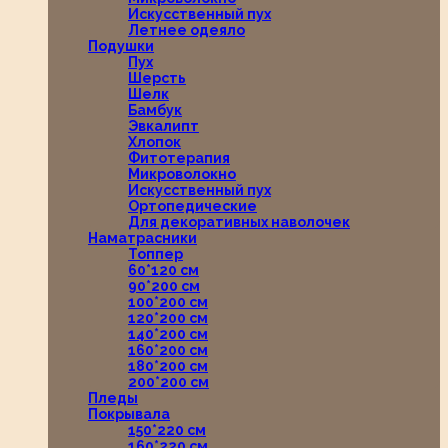
Искусственный пух
Летнее одеяло
Подушки
Пух
Шерсть
Шелк
Бамбук
Эвкалипт
Хлопок
Фитотерапия
Микроволокно
Искусственный пух
Ортопедические
Для декоративных наволочек
Наматрасники
Топпер
60*120 см
90*200 см
100*200 см
120*200 см
140*200 см
160*200 см
180*200 см
200*200 см
Пледы
Покрывала
150*220 см
160*220 см