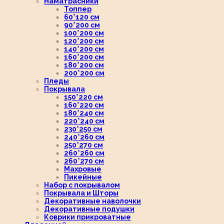
Наматрасники
Топпер
60*120 см
90*200 см
100*200 см
120*200 см
140*200 см
160*200 см
180*200 см
200*200 см
Пледы
Покрывала
150*220 см
160*220 см
180*240 см
220*240 см
230*250 см
240*260 см
250*270 см
260*260 см
260*270 см
Махровые
Пикейные
Набор с покрывалом
Покрывала и Шторы
Декоративные наволочки
Декоративные подушки
Коврики прикроватные