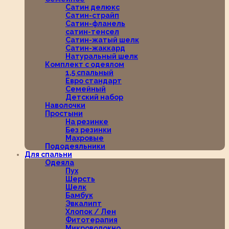
Сатин делюкс
Сатин-страйп
Сатин-фланель
сатин-тенсел
Сатин-жатый шелк
Сатин-жаккард
Натуральный шелк
Комплект с одеялом
1,5 спальный
Евро стандарт
Семейный
Детский набор
Наволочки
Простыни
На резинке
Без резинки
Махровые
Пододеяльники
Для спальни
Одеяла
Пух
Шерсть
Шелк
Бамбук
Эвкалипт
Хлопок / Лен
Фитотерапия
Микроволокно