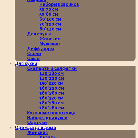
Наборы ковриков
50*70 см
50*80 см
60*100 см
70*120 см
80*140 см
Для сауны
Женские
Мужские
Диффузоры
Свечи
Саше
Для кухни
Скатерти и салфетки
140*180 см
140*220 см
150*220 см
160*220 см
160*260 см
160*320 см
180*180 см
180*280 см
Кухонные полотенца
Наборы для кухни
Фартуки
Одежда для дома
Женская
Халаты