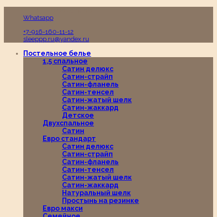
Пн-Вс с 10:00 до 19:00
Whatsapp
+7-916-160-11-12
sleeppp.ru@yandex.ru
Постельное белье
1,5 спальное
Сатин делюкс
Сатин-страйп
Сатин-фланель
Сатин-тенсел
Сатин-жатый шелк
Сатин-жаккард
Детское
Двухспальное
Сатин
Евро стандарт
Сатин делюкс
Сатин-страйп
Сатин-фланель
Сатин-тенсел
Сатин-жатый шелк
Сатин-жаккард
Натуральный шелк
Простынь на резинке
Евро макси
Семейное