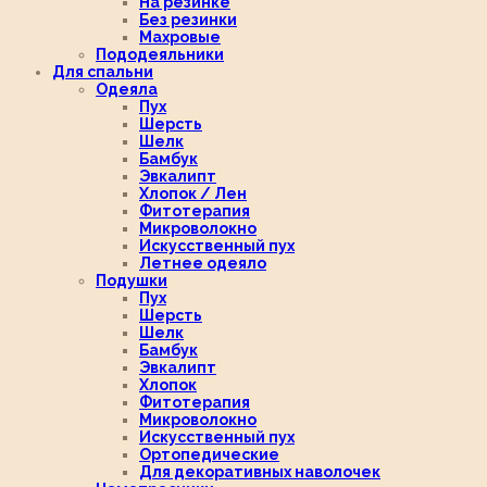
На резинке
Без резинки
Махровые
Пододеяльники
Для спальни
Одеяла
Пух
Шерсть
Шелк
Бамбук
Эвкалипт
Хлопок / Лен
Фитотерапия
Микроволокно
Искусственный пух
Летнее одеяло
Подушки
Пух
Шерсть
Шелк
Бамбук
Эвкалипт
Хлопок
Фитотерапия
Микроволокно
Искусственный пух
Ортопедические
Для декоративных наволочек