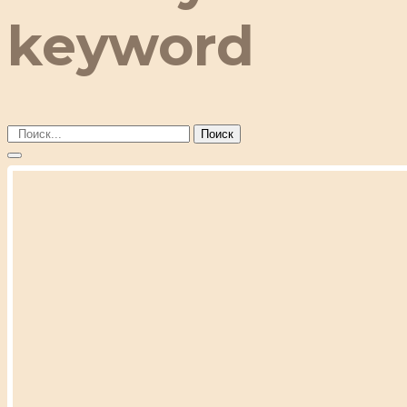
keyword
Поиск