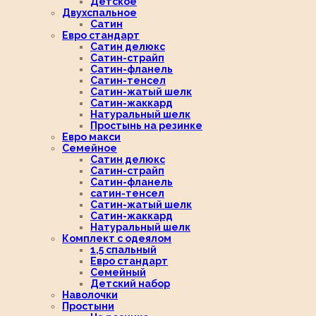
Детское
Двухспальное
Сатин
Евро стандарт
Сатин делюкс
Сатин-страйп
Сатин-фланель
Сатин-тенсел
Сатин-жатый шелк
Сатин-жаккард
Натуральный шелк
Простынь на резинке
Евро макси
Семейное
Сатин делюкс
Сатин-страйп
Сатин-фланель
сатин-тенсел
Сатин-жатый шелк
Сатин-жаккард
Натуральный шелк
Комплект с одеялом
1,5 спальный
Евро стандарт
Семейный
Детский набор
Наволочки
Простыни