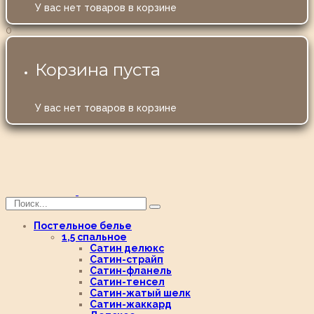
У вас нет товаров в корзине
0
Корзина пуста
У вас нет товаров в корзине
Постельное белье
1,5 спальное
Сатин делюкс
Сатин-страйп
Сатин-фланель
Сатин-тенсел
Сатин-жатый шелк
Сатин-жаккард