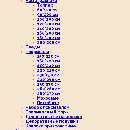
Наматрасники
Топпер
60*120 см
90*200 см
100*200 см
120*200 см
140*200 см
160*200 см
180*200 см
200*200 см
Пледы
Покрывала
150*220 см
160*220 см
180*240 см
220*240 см
230*250 см
240*260 см
250*270 см
260*260 см
260*270 см
Махровые
Пикейные
Набор с покрывалом
Покрывала и Шторы
Декоративные наволочки
Декоративные подушки
Коврики прикроватные