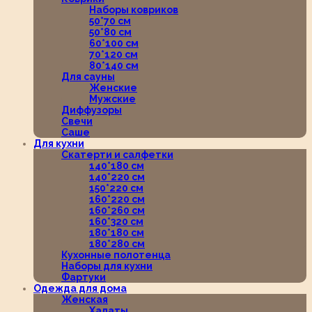
Наборы ковриков
50*70 см
50*80 см
60*100 см
70*120 см
80*140 см
Для сауны
Женские
Мужские
Диффузоры
Свечи
Саше
Для кухни
Скатерти и салфетки
140*180 см
140*220 см
150*220 см
160*220 см
160*260 см
160*320 см
180*180 см
180*280 см
Кухонные полотенца
Наборы для кухни
Фартуки
Одежда для дома
Женская
Халаты