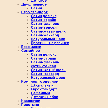
Детское
Двухспальное
Сатин
Евро стандарт
Сатин делюкс
Сатин-страйп
Сатин-фланель
Сатин-тенсел
Сатин-жатый шелк
Сатин-жаккард
Натуральный шелк
Простынь на резинке
Евро макси
Семейное
Сатин делюкс
Сатин-страйп
Сатин-фланель
сатин-тенсел
Сатин-жатый шелк
Сатин-жаккард
Натуральный шелк
Комплект с одеялом
1,5 спальный
Евро стандарт
Семейный
Детский набор
Наволочки
Простыни