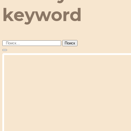
keyword
Поиск