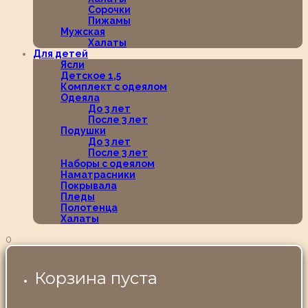
Сорочки
Пижамы
Мужская
Халаты
Для детей
Ясли
Детское 1,5
Комплект с одеялом
Одеяла
До 3 лет
После 3 лет
Подушки
До 3 лет
После 3 лет
Наборы с одеялом
Наматрасники
Покрывала
Пледы
Полотенца
Халаты
0
Корзина пуста