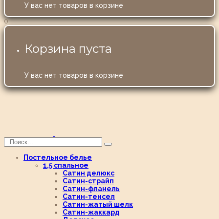
У вас нет товаров в корзине
0
Корзина пуста
У вас нет товаров в корзине
Постельное белье
1,5 спальное
Сатин делюкс
Сатин-страйп
Сатин-фланель
Сатин-тенсел
Сатин-жатый шелк
Сатин-жаккард