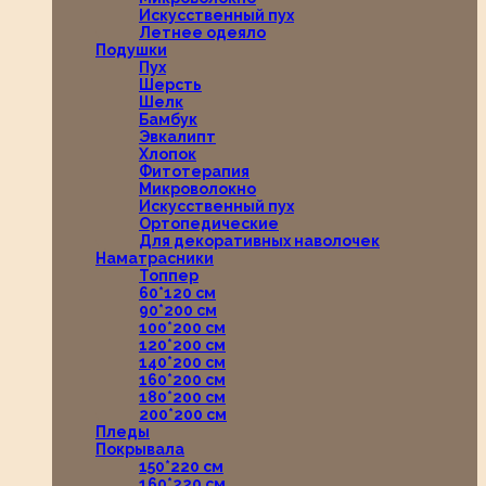
Искусственный пух
Летнее одеяло
Подушки
Пух
Шерсть
Шелк
Бамбук
Эвкалипт
Хлопок
Фитотерапия
Микроволокно
Искусственный пух
Ортопедические
Для декоративных наволочек
Наматрасники
Топпер
60*120 см
90*200 см
100*200 см
120*200 см
140*200 см
160*200 см
180*200 см
200*200 см
Пледы
Покрывала
150*220 см
160*220 см