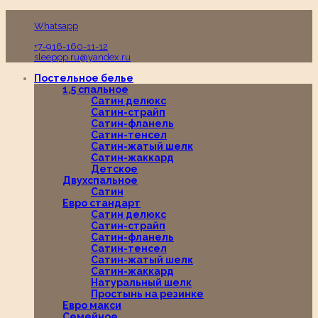
Пн-Вс с 10:00 до 19:00
Whatsapp
+7-916-160-11-12
sleeppp.ru@yandex.ru
Постельное белье
1,5 спальное
Сатин делюкс
Сатин-страйп
Сатин-фланель
Сатин-тенсел
Сатин-жатый шелк
Сатин-жаккард
Детское
Двухспальное
Сатин
Евро стандарт
Сатин делюкс
Сатин-страйп
Сатин-фланель
Сатин-тенсел
Сатин-жатый шелк
Сатин-жаккард
Натуральный шелк
Простынь на резинке
Евро макси
Семейное