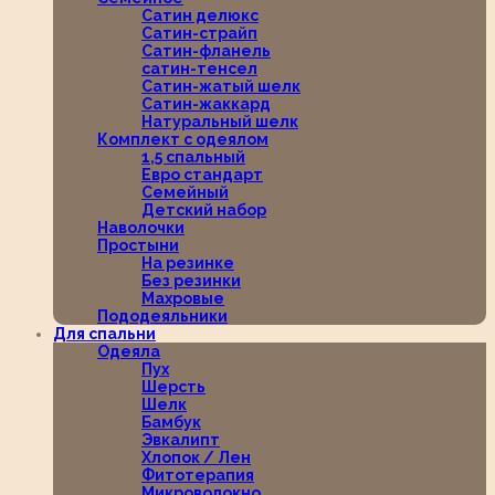
Сатин делюкс
Сатин-страйп
Сатин-фланель
сатин-тенсел
Сатин-жатый шелк
Сатин-жаккард
Натуральный шелк
Комплект с одеялом
1,5 спальный
Евро стандарт
Семейный
Детский набор
Наволочки
Простыни
На резинке
Без резинки
Махровые
Пододеяльники
Для спальни
Одеяла
Пух
Шерсть
Шелк
Бамбук
Эвкалипт
Хлопок / Лен
Фитотерапия
Микроволокно