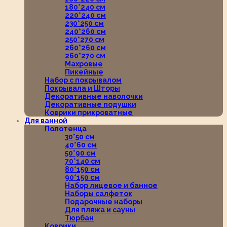
180*240 см
220*240 см
230*250 см
240*260 см
250*270 см
260*260 см
260*270 см
Махровые
Пикейные
Набор с покрывалом
Покрывала и Шторы
Декоративные наволочки
Декоративные подушки
Коврики прикроватные
Для ванной
Полотенца
30*50 см
40*60 см
50*90 см
70*140 см
80*150 см
90*150 см
Набор лицевое и банное
Наборы салфеток
Подарочные наборы
Для пляжа и сауны
Тюрбан
Коврики