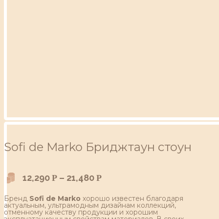
Sofi de Marko Бриджтаун стоун
12,290
–
21,480
Р
Р
Бренд
Sofi de Marko
хорошо известен благодаря
актуальным, ультрамодным дизайнам коллекций,
отменному качеству продукции и хорошим
эксплуатационным свойствам материалов. В своих