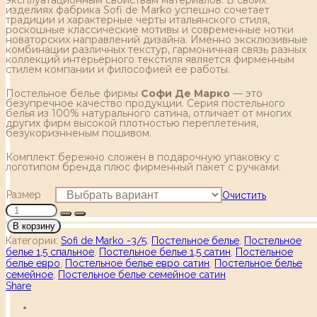
изделиях фабрика Sofi de Marko успешно сочетает
традиции и характерные черты итальянского стиля,
роскошные классические мотивы и современные нотки
новаторских направлений дизайна. Именно эксклюзивные
комбинации различных текстур, гармоничная связь разных
коллекций интерьерного текстиля является фирменным
стилем компании и философией ее работы.
Постельное белье фирмы
Софи Де Марко
— это
безупречное качество продукции. Серия постельного
белья из 100% натурального сатина, отличает от многих
других фирм высокой плотностью переплетения,
безукоризнненым пошивом.
Комплект бережно сложен в подарочную упаковку с
логотипом бренда плюс фирменный пакет с ручками.
Размер
Очистить
В корзину
Категории:
Sofi de Marko -3/5
,
Постельное белье
,
Постельное
белье 1,5 спальное
,
Постельное белье 1,5 сатин
,
Постельное
белье евро
,
Постельное белье евро сатин
,
Постельное белье
семейное
,
Постельное белье семейное сатин
Share