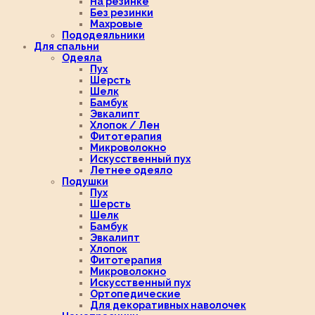
На резинке
Без резинки
Махровые
Пододеяльники
Для спальни
Одеяла
Пух
Шерсть
Шелк
Бамбук
Эвкалипт
Хлопок / Лен
Фитотерапия
Микроволокно
Искусственный пух
Летнее одеяло
Подушки
Пух
Шерсть
Шелк
Бамбук
Эвкалипт
Хлопок
Фитотерапия
Микроволокно
Искусственный пух
Ортопедические
Для декоративных наволочек