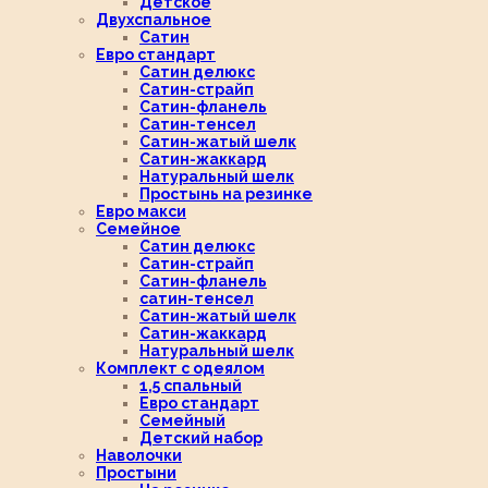
Детское
Двухспальное
Сатин
Евро стандарт
Сатин делюкс
Сатин-страйп
Сатин-фланель
Сатин-тенсел
Сатин-жатый шелк
Сатин-жаккард
Натуральный шелк
Простынь на резинке
Евро макси
Семейное
Сатин делюкс
Сатин-страйп
Сатин-фланель
сатин-тенсел
Сатин-жатый шелк
Сатин-жаккард
Натуральный шелк
Комплект с одеялом
1,5 спальный
Евро стандарт
Семейный
Детский набор
Наволочки
Простыни