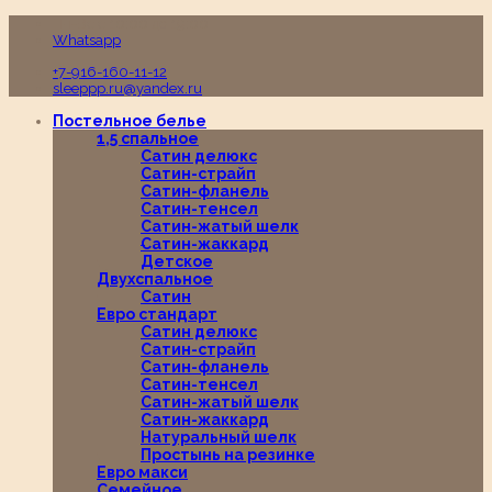
Пн-Вс с 10:00 до 19:00
Whatsapp
+7-916-160-11-12
sleeppp.ru@yandex.ru
Постельное белье
1,5 спальное
Сатин делюкс
Сатин-страйп
Сатин-фланель
Сатин-тенсел
Сатин-жатый шелк
Сатин-жаккард
Детское
Двухспальное
Сатин
Евро стандарт
Сатин делюкс
Сатин-страйп
Сатин-фланель
Сатин-тенсел
Сатин-жатый шелк
Сатин-жаккард
Натуральный шелк
Простынь на резинке
Евро макси
Семейное