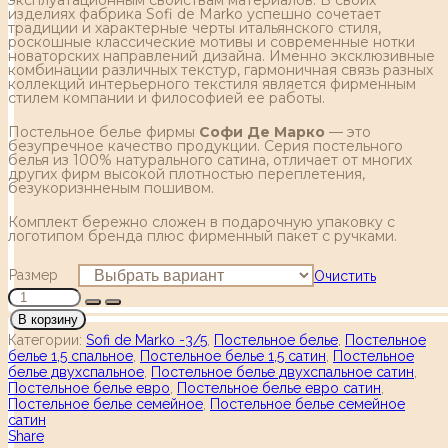
изделиях фабрика Sofi de Marko успешно сочетает
традиции и характерные черты итальянского стиля,
роскошные классические мотивы и современные нотки
новаторских направлений дизайна. Именно эксклюзивные
комбинации различных текстур, гармоничная связь разных
коллекций интерьерного текстиля является фирменным
стилем компании и философией ее работы.
Постельное белье фирмы
Софи Де Марко
— это
безупречное качество продукции. Серия постельного
белья из 100% натурального сатина, отличает от многих
других фирм высокой плотностью переплетения,
безукоризнненым пошивом.
Комплект бережно сложен в подарочную упаковку с
логотипом бренда плюс фирменный пакет с ручками.
Размер
Очистить
В корзину
Категории:
Sofi de Marko -3/5
,
Постельное белье
,
Постельное
белье 1,5 спальное
,
Постельное белье 1,5 сатин
,
Постельное
белье двухспальное
,
Постельное белье двухспальное сатин
,
Постельное белье евро
,
Постельное белье евро сатин
,
Постельное белье семейное
,
Постельное белье семейное
сатин
Share