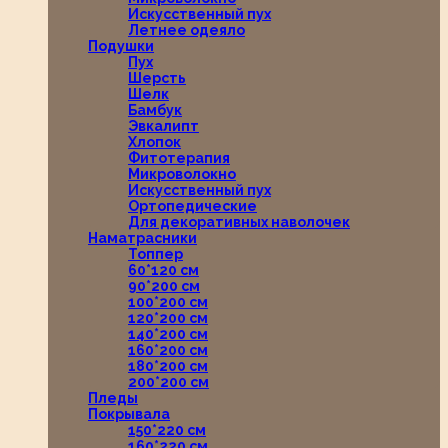
Искусственный пух
Летнее одеяло
Подушки
Пух
Шерсть
Шелк
Бамбук
Эвкалипт
Хлопок
Фитотерапия
Микроволокно
Искусственный пух
Ортопедические
Для декоративных наволочек
Наматрасники
Топпер
60*120 см
90*200 см
100*200 см
120*200 см
140*200 см
160*200 см
180*200 см
200*200 см
Пледы
Покрывала
150*220 см
160*220 см