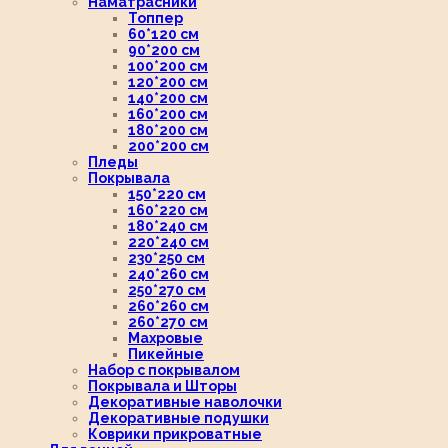
Наматрасники
Топпер
60*120 см
90*200 см
100*200 см
120*200 см
140*200 см
160*200 см
180*200 см
200*200 см
Пледы
Покрывала
150*220 см
160*220 см
180*240 см
220*240 см
230*250 см
240*260 см
250*270 см
260*260 см
260*270 см
Махровые
Пикейные
Набор с покрывалом
Покрывала и Шторы
Декоративные наволочки
Декоративные подушки
Коврики прикроватные