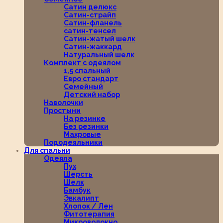
Сатин делюкс
Сатин-страйп
Сатин-фланель
сатин-тенсел
Сатин-жатый шелк
Сатин-жаккард
Натуральный шелк
Комплект с одеялом
1,5 спальный
Евро стандарт
Семейный
Детский набор
Наволочки
Простыни
На резинке
Без резинки
Махровые
Пододеяльники
Для спальни
Одеяла
Пух
Шерсть
Шелк
Бамбук
Эвкалипт
Хлопок / Лен
Фитотерапия
Микроволокно