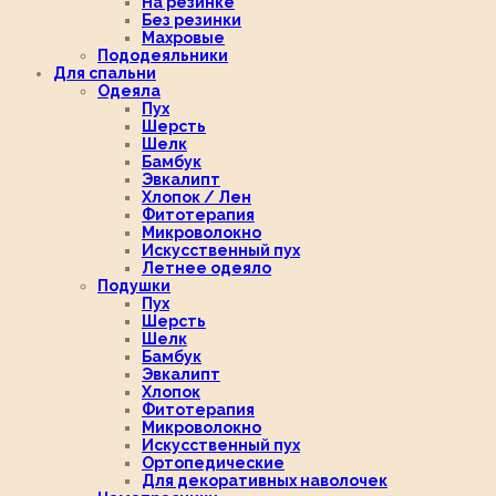
На резинке
Без резинки
Махровые
Пододеяльники
Для спальни
Одеяла
Пух
Шерсть
Шелк
Бамбук
Эвкалипт
Хлопок / Лен
Фитотерапия
Микроволокно
Искусственный пух
Летнее одеяло
Подушки
Пух
Шерсть
Шелк
Бамбук
Эвкалипт
Хлопок
Фитотерапия
Микроволокно
Искусственный пух
Ортопедические
Для декоративных наволочек