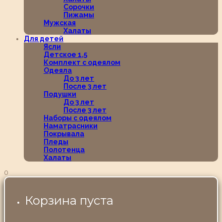
Сорочки
Пижамы
Мужская
Халаты
Для детей
Ясли
Детское 1,5
Комплект с одеялом
Одеяла
До 3 лет
После 3 лет
Подушки
До 3 лет
После 3 лет
Наборы с одеялом
Наматрасники
Покрывала
Пледы
Полотенца
Халаты
0
Корзина пуста