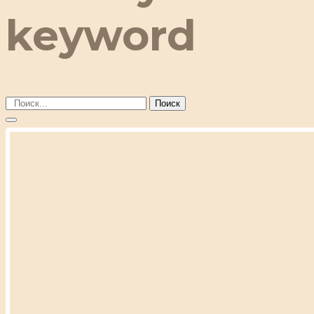
keyword
Поиск