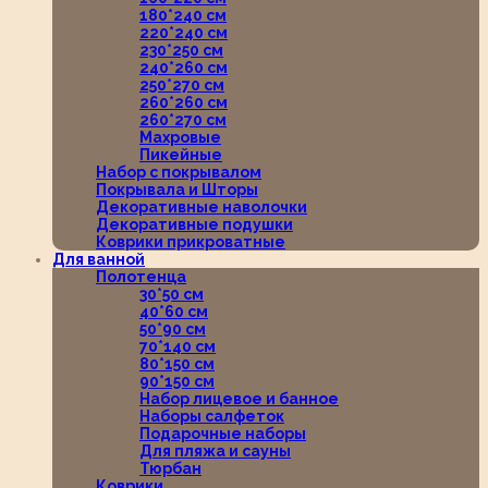
180*240 см
220*240 см
230*250 см
240*260 см
250*270 см
260*260 см
260*270 см
Махровые
Пикейные
Набор с покрывалом
Покрывала и Шторы
Декоративные наволочки
Декоративные подушки
Коврики прикроватные
Для ванной
Полотенца
30*50 см
40*60 см
50*90 см
70*140 см
80*150 см
90*150 см
Набор лицевое и банное
Наборы салфеток
Подарочные наборы
Для пляжа и сауны
Тюрбан
Коврики