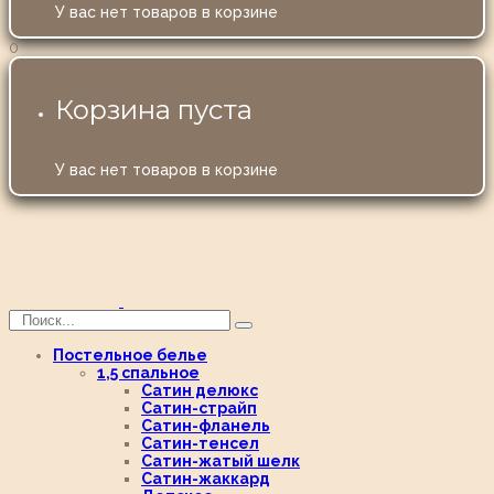
У вас нет товаров в корзине
0
Корзина пуста
У вас нет товаров в корзине
Постельное белье
1,5 спальное
Сатин делюкс
Сатин-страйп
Сатин-фланель
Сатин-тенсел
Сатин-жатый шелк
Сатин-жаккард