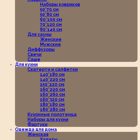
Наборы ковриков
50*70 см
50*80 см
60*100 см
70*120 см
80*140 см
Для сауны
Женские
Мужские
Диффузоры
Свечи
Саше
Для кухни
Скатерти и салфетки
140*180 см
140*220 см
150*220 см
160*220 см
160*260 см
160*320 см
180*180 см
180*280 см
Кухонные полотенца
Наборы для кухни
Фартуки
Одежда для дома
Женская
Халаты