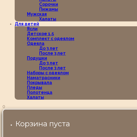
Сорочки
Пижамы
Мужская
Халаты
Для детей
Ясли
Детское 1,5
Комплект с одеялом
Одеяла
До 3 лет
После 3 лет
Подушки
До 3 лет
После 3 лет
Наборы с одеялом
Наматрасники
Покрывала
Пледы
Полотенца
Халаты
0
Корзина пуста