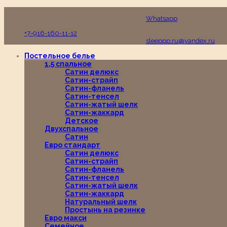
Пн-Вс с 10:00 до 19:00
Whatsapp
+7-916-160-11-12
sleeppp.ru@yandex.ru
Постельное белье
1,5 спальное
Сатин делюкс
Сатин-страйп
Сатин-фланель
Сатин-тенсел
Сатин-жатый шелк
Сатин-жаккард
Детское
Двухспальное
Сатин
Евро стандарт
Сатин делюкс
Сатин-страйп
Сатин-фланель
Сатин-тенсел
Сатин-жатый шелк
Сатин-жаккард
Натуральный шелк
Простынь на резинке
Евро макси
Семейное