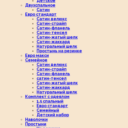
Детское
Двухспальное
Сатин
Евро стандарт
Сатин делюкс
Сатин-страйп
Сатин-фланель
Сатин-тенсел
Сатин-жатый шелк
Сатин-жаккард
Натуральный шелк
Простынь на резинке
Евро макси
Семейное
Сатин делюкс
Сатин-страйп
Сатин-фланель
сатин-тенсел
Сатин-жатый шелк
Сатин-жаккард
Натуральный шелк
Комплект с одеялом
1,5 спальный
Евро стандарт
Семейный
Детский набор
Наволочки
Простыни