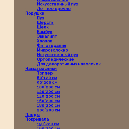
Искусственный пух
Летнее одеяло
Подушки
Пух
Шерсть
Шелк
Бамбук
Эвкалипт
Хлопок
Фитотерапия
Микроволокно
Искусственный пух
Ортопедические
Для декоративных наволочек
Наматрасники
Топпер
60*120 см
90*200 см
100*200 см
120*200 см
140*200 см
160*200 см
180*200 см
200*200 см
Пледы
Покрывала
150*220 см
160*220 см