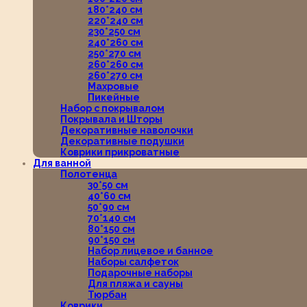
180*240 см
220*240 см
230*250 см
240*260 см
250*270 см
260*260 см
260*270 см
Махровые
Пикейные
Набор с покрывалом
Покрывала и Шторы
Декоративные наволочки
Декоративные подушки
Коврики прикроватные
Для ванной
Полотенца
30*50 см
40*60 см
50*90 см
70*140 см
80*150 см
90*150 см
Набор лицевое и банное
Наборы салфеток
Подарочные наборы
Для пляжа и сауны
Тюрбан
Коврики