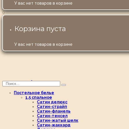
У вас нет товаров в корзине
0
Корзина пуста
У вас нет товаров в корзине
Постельное белье
1,5 спальное
Сатин делюкс
Сатин-страйп
Сатин-фланель
Сатин-тенсел
Сатин-жатый шелк
Сатин-жаккард