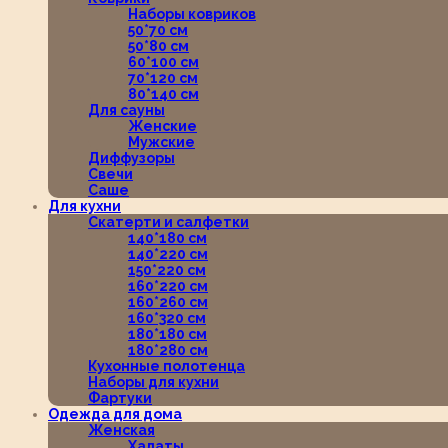
Наборы ковриков
50*70 см
50*80 см
60*100 см
70*120 см
80*140 см
Для сауны
Женские
Мужские
Диффузоры
Свечи
Саше
Для кухни
Скатерти и салфетки
140*180 см
140*220 см
150*220 см
160*220 см
160*260 см
160*320 см
180*180 см
180*280 см
Кухонные полотенца
Наборы для кухни
Фартуки
Одежда для дома
Женская
Халаты