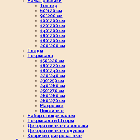
Наматрасники
Топпер
60*120 см
90*200 см
100*200 см
120*200 см
140*200 см
160*200 см
180*200 см
200*200 см
Пледы
Покрывала
150*220 см
160*220 см
180*240 см
220*240 см
230*250 см
240*260 см
250*270 см
260*260 см
260*270 см
Махровые
Пикейные
Набор с покрывалом
Покрывала и Шторы
Декоративные наволочки
Декоративные подушки
Коврики прикроватные