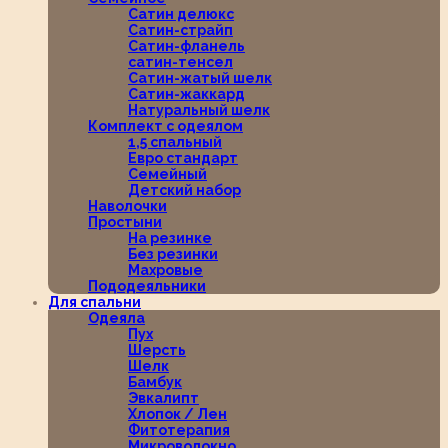
Сатин делюкс
Сатин-страйп
Сатин-фланель
сатин-тенсел
Сатин-жатый шелк
Сатин-жаккард
Натуральный шелк
Комплект с одеялом
1,5 спальный
Евро стандарт
Семейный
Детский набор
Наволочки
Простыни
На резинке
Без резинки
Махровые
Пододеяльники
Для спальни
Одеяла
Пух
Шерсть
Шелк
Бамбук
Эвкалипт
Хлопок / Лен
Фитотерапия
Микроволокно