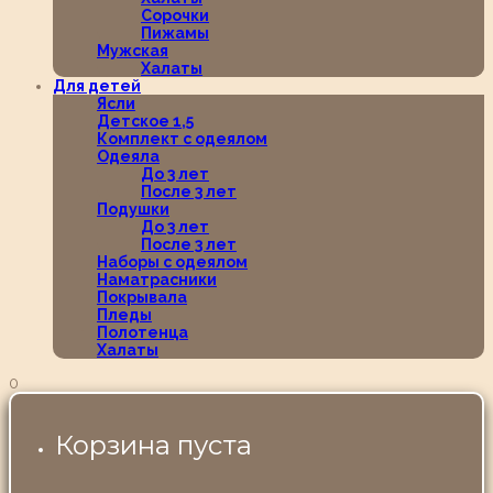
Сорочки
Пижамы
Мужская
Халаты
Для детей
Ясли
Детское 1,5
Комплект с одеялом
Одеяла
До 3 лет
После 3 лет
Подушки
До 3 лет
После 3 лет
Наборы с одеялом
Наматрасники
Покрывала
Пледы
Полотенца
Халаты
0
Корзина пуста