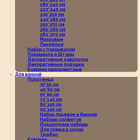
180*240 см
220*240 см
230*250 см
240*260 см
250*270 см
260*260 см
260*270 см
Махровые
Пикейные
Набор с покрывалом
Покрывала и Шторы
Декоративные наволочки
Декоративные подушки
Коврики прикроватные
Для ванной
Полотенца
30*50 см
40*60 см
50*90 см
70*140 см
80*150 см
90*150 см
Набор лицевое и банное
Наборы салфеток
Подарочные наборы
Для пляжа и сауны
Тюрбан
Коврики