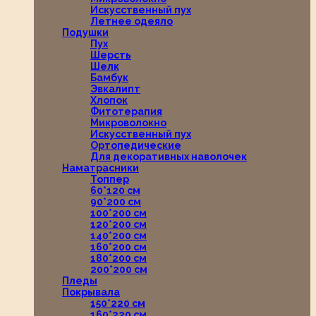
Искусственный пух
Летнее одеяло
Подушки
Пух
Шерсть
Шелк
Бамбук
Эвкалипт
Хлопок
Фитотерапия
Микроволокно
Искусственный пух
Ортопедические
Для декоративных наволочек
Наматрасники
Топпер
60*120 см
90*200 см
100*200 см
120*200 см
140*200 см
160*200 см
180*200 см
200*200 см
Пледы
Покрывала
150*220 см
160*220 см