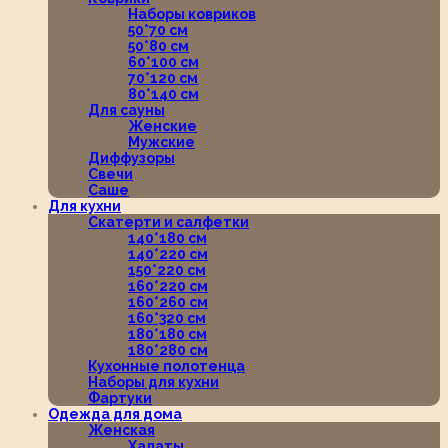
Наборы ковриков
50*70 см
50*80 см
60*100 см
70*120 см
80*140 см
Для сауны
Женские
Мужские
Диффузоры
Свечи
Саше
Для кухни
Скатерти и салфетки
140*180 см
140*220 см
150*220 см
160*220 см
160*260 см
160*320 см
180*180 см
180*280 см
Кухонные полотенца
Наборы для кухни
Фартуки
Одежда для дома
Женская
Халаты