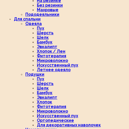
На резинке
Без резинки
Махровые
Пододеяльники
Для спальни
Одеяла
Пух
Шерсть
Шелк
Бамбук
Эвкалипт
Хлопок / Лен
Фитотерапия
Микроволокно
Искусственный пух
Летнее одеяло
Подушки
Пух
Шерсть
Шелк
Бамбук
Эвкалипт
Хлопок
Фитотерапия
Микроволокно
Искусственный пух
Ортопедические
Для декоративных наволочек