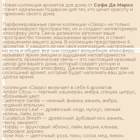
Новая коллекция ароматов для дома от
Софи Де Марко
станет идеальным подарком для тех, кто ценит красоту и
гармонию своего дома.
Парфюмированные свечи коллекции «Classic» не только
ароматизируют пространство, но и создают неповторимую
атмосферу уюта. Свеча деликатно заполнит ваше
пространство тонким, изысканным ароматом, и станет
украшением вашего дома. В коллекции представлено 6
ароматов. У каждого из них своя композиция, настроение,
но есть и общее: все они создают волшебную атмосферу,
вызывают яркие эмоции и ощущение неповторимости
момента. Ароматическая свеча — это настоящий красивый
декор для вашего дома, который создает уютную и
расслабляющую атмосферу. Данная свеча подарит вам
роскошный аромат, который будет наполнять ваш дом на
долгое время.
Коллекция «Classic» включает в себя 6 ароматов:
Amber Citrus — терпкий: кашмеран, амбра, специи, цитрус,
яблоневый цвет;
Cashmere Vanilla — нежный: фиалка, ваниль, амбра,
ледяной апельсин;
Cedarwood Leaf — древесный: кедр, мускус, свежая
зелень, лайм, роза;
Eucaliptus Breath — древесный: дубовый мох, ваниль,
пихта, эвкалипт;
Holiday — фруктовый: яблоко, лайм, вишня, клюква,
амбровое дерево;
Rose Kiss — цветочный: роза, пион, сосна, мед, лимон.