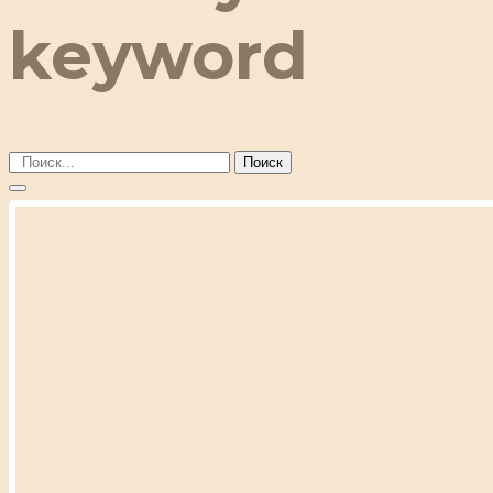
keyword
Поиск