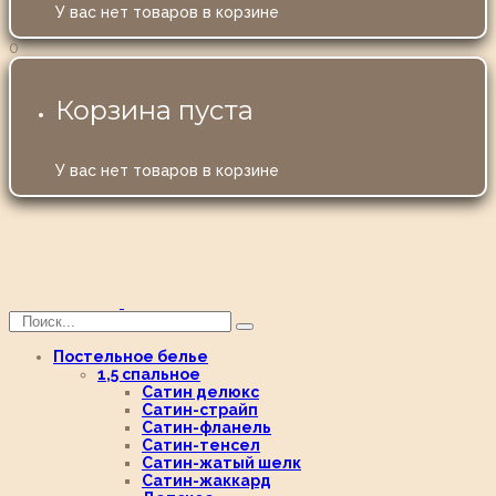
У вас нет товаров в корзине
0
Корзина пуста
У вас нет товаров в корзине
Постельное белье
1,5 спальное
Сатин делюкс
Сатин-страйп
Сатин-фланель
Сатин-тенсел
Сатин-жатый шелк
Сатин-жаккард