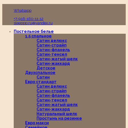
Пн-Вс с 10:00 до 19:00
Whatsapp
+7-916-160-11-12
sleeppp.ru@yandex.ru
Постельное белье
1,5 спальное
Сатин делюкс
Сатин-страйп
Сатин-фланель
Сатин-тенсел
Сатин-жатый шелк
Сатин-жаккард
Детское
Двухспальное
Сатин
Евро стандарт
Сатин делюкс
Сатин-страйп
Сатин-фланель
Сатин-тенсел
Сатин-жатый шелк
Сатин-жаккард
Натуральный шелк
Простынь на резинке
Евро макси
Семейное