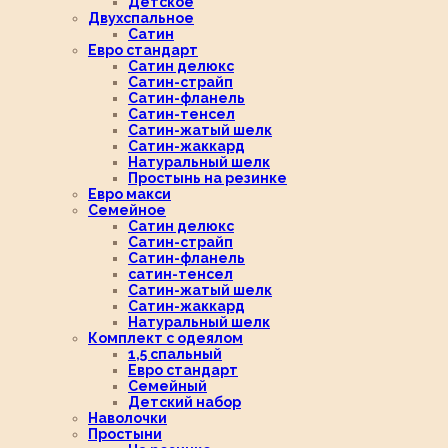
Детское
Двухспальное
Сатин
Евро стандарт
Сатин делюкс
Сатин-страйп
Сатин-фланель
Сатин-тенсел
Сатин-жатый шелк
Сатин-жаккард
Натуральный шелк
Простынь на резинке
Евро макси
Семейное
Сатин делюкс
Сатин-страйп
Сатин-фланель
сатин-тенсел
Сатин-жатый шелк
Сатин-жаккард
Натуральный шелк
Комплект с одеялом
1,5 спальный
Евро стандарт
Семейный
Детский набор
Наволочки
Простыни