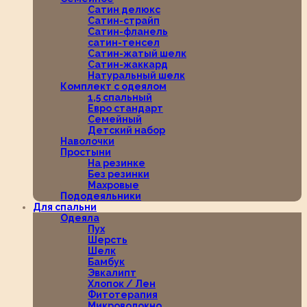
Сатин делюкс
Сатин-страйп
Сатин-фланель
сатин-тенсел
Сатин-жатый шелк
Сатин-жаккард
Натуральный шелк
Комплект с одеялом
1,5 спальный
Евро стандарт
Семейный
Детский набор
Наволочки
Простыни
На резинке
Без резинки
Махровые
Пододеяльники
Для спальни
Одеяла
Пух
Шерсть
Шелк
Бамбук
Эвкалипт
Хлопок / Лен
Фитотерапия
Микроволокно