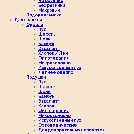
На резинке
Без резинки
Махровые
Пододеяльники
Для спальни
Одеяла
Пух
Шерсть
Шелк
Бамбук
Эвкалипт
Хлопок / Лен
Фитотерапия
Микроволокно
Искусственный пух
Летнее одеяло
Подушки
Пух
Шерсть
Шелк
Бамбук
Эвкалипт
Хлопок
Фитотерапия
Микроволокно
Искусственный пух
Ортопедические
Для декоративных наволочек