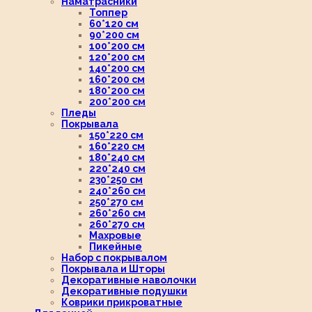
Наматрасники
Топпер
60*120 см
90*200 см
100*200 см
120*200 см
140*200 см
160*200 см
180*200 см
200*200 см
Пледы
Покрывала
150*220 см
160*220 см
180*240 см
220*240 см
230*250 см
240*260 см
250*270 см
260*260 см
260*270 см
Махровые
Пикейные
Набор с покрывалом
Покрывала и Шторы
Декоративные наволочки
Декоративные подушки
Коврики прикроватные