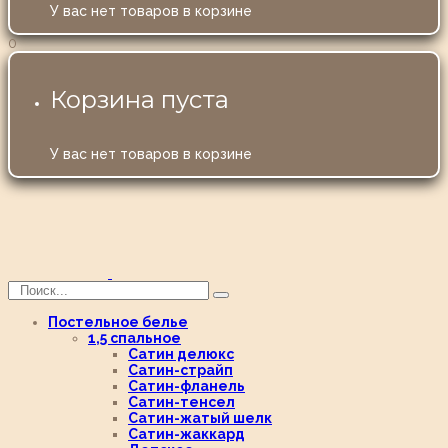
У вас нет товаров в корзине
0
Корзина пуста
У вас нет товаров в корзине
Постельное белье
1,5 спальное
Сатин делюкс
Сатин-страйп
Сатин-фланель
Сатин-тенсел
Сатин-жатый шелк
Сатин-жаккард