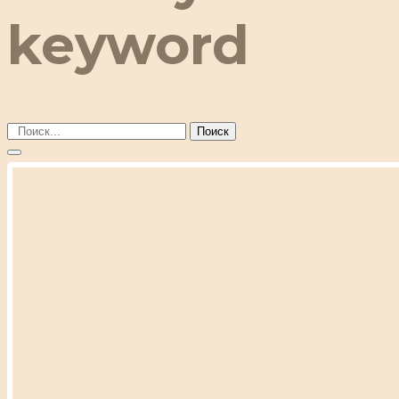
keyword
Поиск