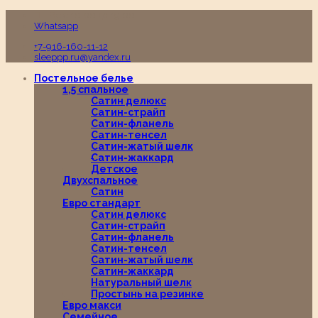
Пн-Вс с 10:00 до 19:00
Whatsapp
+7-916-160-11-12
sleeppp.ru@yandex.ru
Постельное белье
1,5 спальное
Сатин делюкс
Сатин-страйп
Сатин-фланель
Сатин-тенсел
Сатин-жатый шелк
Сатин-жаккард
Детское
Двухспальное
Сатин
Евро стандарт
Сатин делюкс
Сатин-страйп
Сатин-фланель
Сатин-тенсел
Сатин-жатый шелк
Сатин-жаккард
Натуральный шелк
Простынь на резинке
Евро макси
Семейное