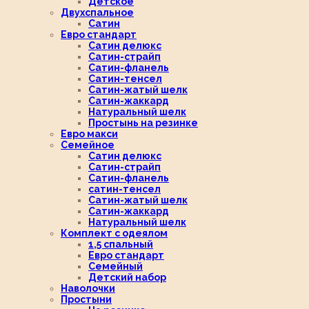
Детское
Двухспальное
Сатин
Евро стандарт
Сатин делюкс
Сатин-страйп
Сатин-фланель
Сатин-тенсел
Сатин-жатый шелк
Сатин-жаккард
Натуральный шелк
Простынь на резинке
Евро макси
Семейное
Сатин делюкс
Сатин-страйп
Сатин-фланель
сатин-тенсел
Сатин-жатый шелк
Сатин-жаккард
Натуральный шелк
Комплект с одеялом
1,5 спальный
Евро стандарт
Семейный
Детский набор
Наволочки
Простыни