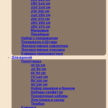
180*240 см
220*240 см
230*250 см
240*260 см
250*270 см
260*260 см
260*270 см
Махровые
Пикейные
Набор с покрывалом
Покрывала и Шторы
Декоративные наволочки
Декоративные подушки
Коврики прикроватные
Для ванной
Полотенца
30*50 см
40*60 см
50*90 см
70*140 см
80*150 см
90*150 см
Набор лицевое и банное
Наборы салфеток
Подарочные наборы
Для пляжа и сауны
Тюрбан
Коврики