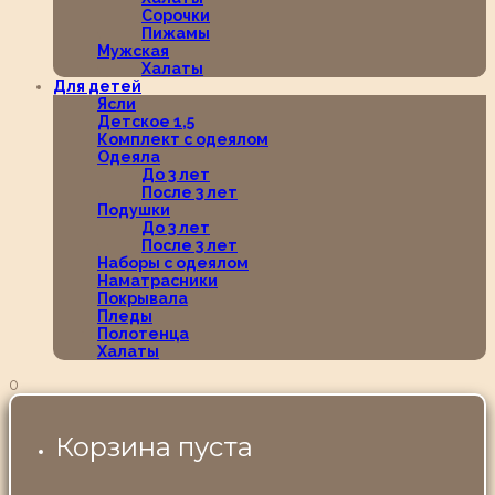
Сорочки
Пижамы
Мужская
Халаты
Для детей
Ясли
Детское 1,5
Комплект с одеялом
Одеяла
До 3 лет
После 3 лет
Подушки
До 3 лет
После 3 лет
Наборы с одеялом
Наматрасники
Покрывала
Пледы
Полотенца
Халаты
0
Корзина пуста