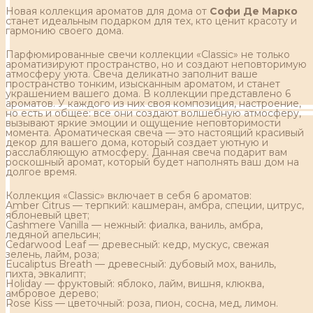
Новая коллекция ароматов для дома от
Софи Де Марко
станет идеальным подарком для тех, кто ценит красоту и
гармонию своего дома.
Парфюмированные свечи коллекции «Classic» не только
ароматизируют пространство, но и создают неповторимую
атмосферу уюта. Свеча деликатно заполнит ваше
пространство тонким, изысканным ароматом, и станет
украшением вашего дома. В коллекции представлено 6
ароматов. У каждого из них своя композиция, настроение,
но есть и общее: все они создают волшебную атмосферу,
вызывают яркие эмоции и ощущение неповторимости
момента. Ароматическая свеча — это настоящий красивый
декор для вашего дома, который создает уютную и
расслабляющую атмосферу. Данная свеча подарит вам
роскошный аромат, который будет наполнять ваш дом на
долгое время.
Коллекция «Classic» включает в себя 6 ароматов:
Amber Citrus — терпкий: кашмеран, амбра, специи, цитрус,
яблоневый цвет;
Cashmere Vanilla — нежный: фиалка, ваниль, амбра,
ледяной апельсин;
Cedarwood Leaf — древесный: кедр, мускус, свежая
зелень, лайм, роза;
Eucaliptus Breath — древесный: дубовый мох, ваниль,
пихта, эвкалипт;
Holiday — фруктовый: яблоко, лайм, вишня, клюква,
амбровое дерево;
Rose Kiss — цветочный: роза, пион, сосна, мед, лимон.