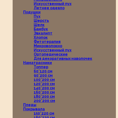
Искусственный пух
Летнее одеяло
Подушки
Пух
Шерсть
Шелк
Бамбук
Эвкалипт
Хлопок
Фитотерапия
Микроволокно
Искусственный пух
Ортопедические
Для декоративных наволочек
Наматрасники
Топпер
60*120 см
90*200 см
100*200 см
120*200 см
140*200 см
160*200 см
180*200 см
200*200 см
Пледы
Покрывала
150*220 см
160*220 см