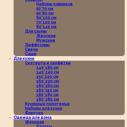
Наборы ковриков
50*70 см
50*80 см
60*100 см
70*120 см
80*140 см
Для сауны
Женские
Мужские
Диффузоры
Свечи
Саше
Для кухни
Скатерти и салфетки
140*180 см
140*220 см
150*220 см
160*220 см
160*260 см
160*320 см
180*180 см
180*280 см
Кухонные полотенца
Наборы для кухни
Фартуки
Одежда для дома
Женская
Халаты