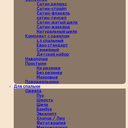
Сатин делюкс
Сатин-страйп
Сатин-фланель
сатин-тенсел
Сатин-жатый шелк
Сатин-жаккард
Натуральный шелк
Комплект с одеялом
1,5 спальный
Евро стандарт
Семейный
Детский набор
Наволочки
Простыни
На резинке
Без резинки
Махровые
Пододеяльники
Для спальни
Одеяла
Пух
Шерсть
Шелк
Бамбук
Эвкалипт
Хлопок / Лен
Фитотерапия
Микроволокно