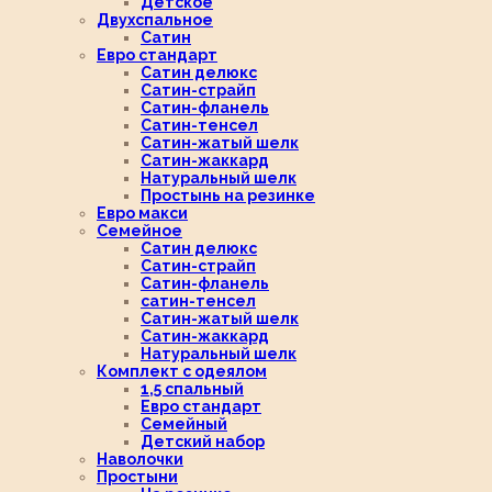
Детское
Двухспальное
Сатин
Евро стандарт
Сатин делюкс
Сатин-страйп
Сатин-фланель
Сатин-тенсел
Сатин-жатый шелк
Сатин-жаккард
Натуральный шелк
Простынь на резинке
Евро макси
Семейное
Сатин делюкс
Сатин-страйп
Сатин-фланель
сатин-тенсел
Сатин-жатый шелк
Сатин-жаккард
Натуральный шелк
Комплект с одеялом
1,5 спальный
Евро стандарт
Семейный
Детский набор
Наволочки
Простыни