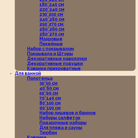
180*240 см
220*240 см
230*250 см
240*260 см
250*270 см
260*260 см
260*270 см
Махровые
Пикейные
Набор с покрывалом
Покрывала и Шторы
Декоративные наволочки
Декоративные подушки
Коврики прикроватные
Для ванной
Полотенца
30*50 см
40*60 см
50*90 см
70*140 см
80*150 см
90*150 см
Набор лицевое и банное
Наборы салфеток
Подарочные наборы
Для пляжа и сауны
Тюрбан
Коврики