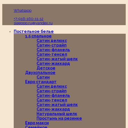
Пн-Вс с 10:00 до 19:00
Whatsapp
+7-916-160-11-12
sleeppp.ru@yandex.ru
Постельное белье
1,5 спальное
Сатин делюкс
Сатин-страйп
Сатин-фланель
Сатин-тенсел
Сатин-жатый шелк
Сатин-жаккард
Детское
Двухспальное
Сатин
Евро стандарт
Сатин делюкс
Сатин-страйп
Сатин-фланель
Сатин-тенсел
Сатин-жатый шелк
Сатин-жаккард
Натуральный шелк
Простынь на резинке
Евро макси
Семейное