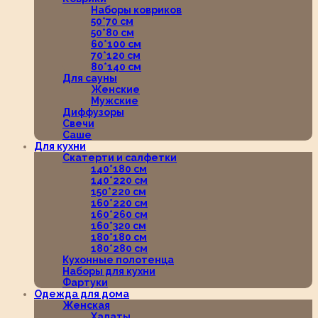
Наборы ковриков
50*70 см
50*80 см
60*100 см
70*120 см
80*140 см
Для сауны
Женские
Мужские
Диффузоры
Свечи
Саше
Для кухни
Скатерти и салфетки
140*180 см
140*220 см
150*220 см
160*220 см
160*260 см
160*320 см
180*180 см
180*280 см
Кухонные полотенца
Наборы для кухни
Фартуки
Одежда для дома
Женская
Халаты