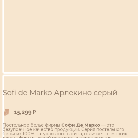
Sofi de Marko Арлекино серый
15,299
Р
Постельное белье фирмы
Софи Де Марко
— это
безупречное качество продукции. Серия постельного
белья из 100% натурального сатина, отличает от многих
других фирм высокой плотностью переплетения,