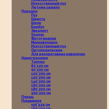
Искусственный пух
Летнее одеяло
Подушки
Пух
Шерсть
Шелк
Бамбук
Эвкалипт
Хлопок
Фитотерапия
Микроволокно
Искусственный пух
Ортопедические
Для декоративных наволочек
Наматрасники
Топпер
60*120 см
90*200 см
100*200 см
120*200 см
140*200 см
160*200 см
180*200 см
200*200 см
Пледы
Покрывала
150*220 см
160*220 см