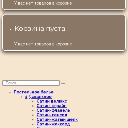
У вас нет товаров в корзине
0
Корзина пуста
У вас нет товаров в корзине
Постельное белье
1,5 спальное
Сатин делюкс
Сатин-страйп
Сатин-фланель
Сатин-тенсел
Сатин-жатый шелк
Сатин-жаккард