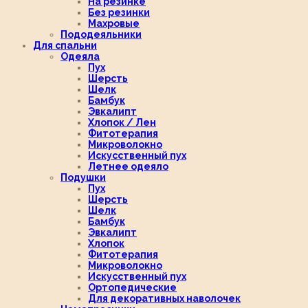
На резинке
Без резинки
Махровые
Пододеяльники
Для спальни
Одеяла
Пух
Шерсть
Шелк
Бамбук
Эвкалипт
Хлопок / Лен
Фитотерапия
Микроволокно
Искусственный пух
Летнее одеяло
Подушки
Пух
Шерсть
Шелк
Бамбук
Эвкалипт
Хлопок
Фитотерапия
Микроволокно
Искусственный пух
Ортопедические
Для декоративных наволочек