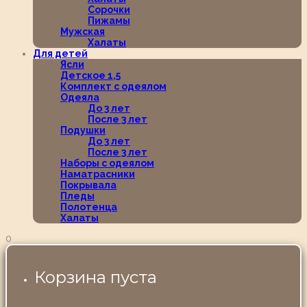
Сорочки
Пижамы
Мужская
Халаты
Для детей
Ясли
Детское 1,5
Комплект с одеялом
Одеяла
До 3 лет
После 3 лет
Подушки
До 3 лет
После 3 лет
Наборы с одеялом
Наматрасники
Покрывала
Пледы
Полотенца
Халаты
0
Корзина пуста