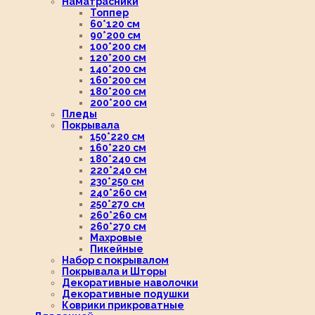
Наматрасники
Топпер
60*120 см
90*200 см
100*200 см
120*200 см
140*200 см
160*200 см
180*200 см
200*200 см
Пледы
Покрывала
150*220 см
160*220 см
180*240 см
220*240 см
230*250 см
240*260 см
250*270 см
260*260 см
260*270 см
Махровые
Пикейные
Набор с покрывалом
Покрывала и Шторы
Декоративные наволочки
Декоративные подушки
Коврики прикроватные