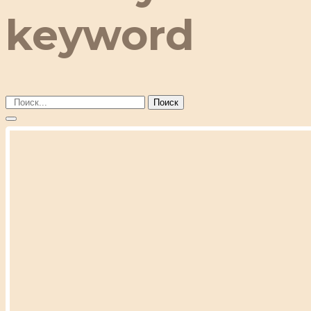
keyword
Поиск