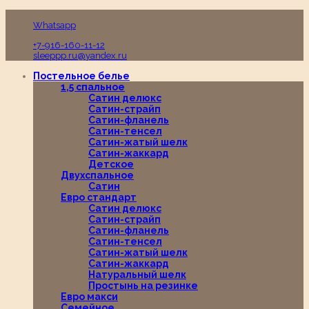
Пн-Вс с 10:00 до 19:00
Whatsapp
+7-916-160-11-12
sleeppp.ru@yandex.ru
Постельное белье
1,5 спальное
Сатин делюкс
Сатин-страйп
Сатин-фланель
Сатин-тенсел
Сатин-жатый шелк
Сатин-жаккард
Детское
Двухспальное
Сатин
Евро стандарт
Сатин делюкс
Сатин-страйп
Сатин-фланель
Сатин-тенсел
Сатин-жатый шелк
Сатин-жаккард
Натуральный шелк
Простынь на резинке
Евро макси
Семейное