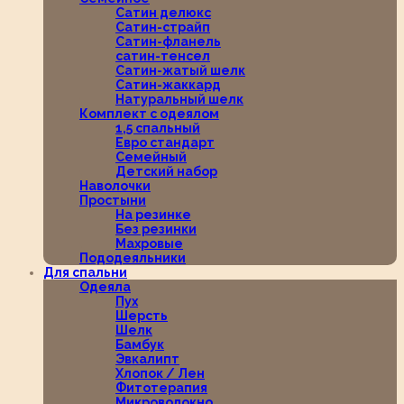
Сатин делюкс
Сатин-страйп
Сатин-фланель
сатин-тенсел
Сатин-жатый шелк
Сатин-жаккард
Натуральный шелк
Комплект с одеялом
1,5 спальный
Евро стандарт
Семейный
Детский набор
Наволочки
Простыни
На резинке
Без резинки
Махровые
Пододеяльники
Для спальни
Одеяла
Пух
Шерсть
Шелк
Бамбук
Эвкалипт
Хлопок / Лен
Фитотерапия
Микроволокно