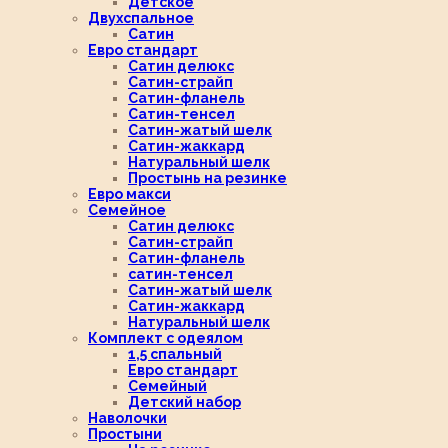
Детское
Двухспальное
Сатин
Евро стандарт
Сатин делюкс
Сатин-страйп
Сатин-фланель
Сатин-тенсел
Сатин-жатый шелк
Сатин-жаккард
Натуральный шелк
Простынь на резинке
Евро макси
Семейное
Сатин делюкс
Сатин-страйп
Сатин-фланель
сатин-тенсел
Сатин-жатый шелк
Сатин-жаккард
Натуральный шелк
Комплект с одеялом
1,5 спальный
Евро стандарт
Семейный
Детский набор
Наволочки
Простыни