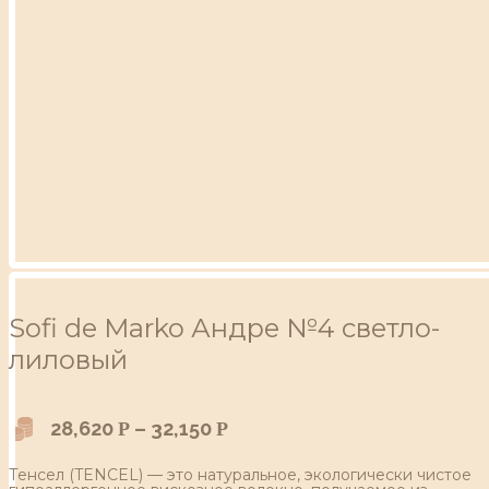
Sofi de Marko Андре №4 светло-
лиловый
28,620
–
32,150
Р
Р
Тенсел (TENCEL) — это натуральное, экологически чистое