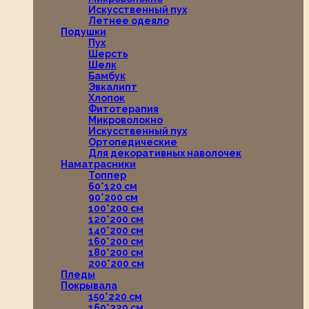
Искусственный пух
Летнее одеяло
Подушки
Пух
Шерсть
Шелк
Бамбук
Эвкалипт
Хлопок
Фитотерапия
Микроволокно
Искусственный пух
Ортопедические
Для декоративных наволочек
Наматрасники
Топпер
60*120 см
90*200 см
100*200 см
120*200 см
140*200 см
160*200 см
180*200 см
200*200 см
Пледы
Покрывала
150*220 см
160*220 см