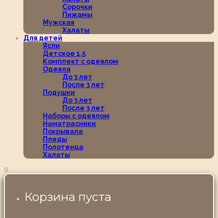
Сорочки
Пижамы
Мужская
Халаты
Для детей
Ясли
Детское 1,5
Комплект с одеялом
Одеяла
До 3 лет
После 3 лет
Подушки
До 3 лет
После 3 лет
Наборы с одеялом
Наматрасники
Покрывала
Пледы
Полотенца
Халаты
0
Корзина пуста