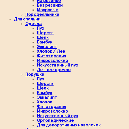
На резинке
Без резинки
Махровые
Пододеяльники
Для спальни
Одеяла
Пух
Шерсть
Шелк
Бамбук
Эвкалипт
Хлопок / Лен
Фитотерапия
Микроволокно
Искусственный пух
Летнее одеяло
Подушки
Пух
Шерсть
Шелк
Бамбук
Эвкалипт
Хлопок
Фитотерапия
Микроволокно
Искусственный пух
Ортопедические
Для декоративных наволочек