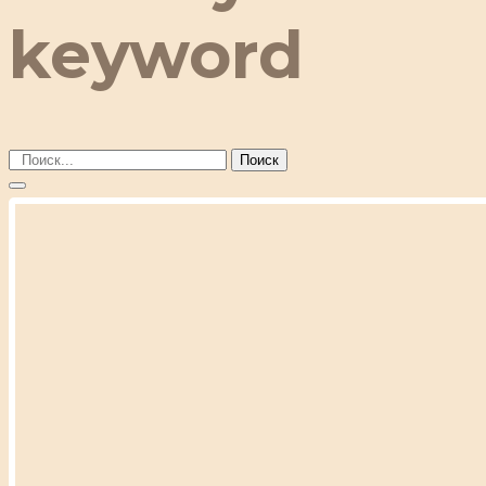
keyword
Поиск