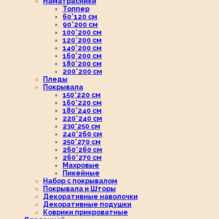
Наматрасники
Топпер
60*120 см
90*200 см
100*200 см
120*200 см
140*200 см
160*200 см
180*200 см
200*200 см
Пледы
Покрывала
150*220 см
160*220 см
180*240 см
220*240 см
230*250 см
240*260 см
250*270 см
260*260 см
260*270 см
Махровые
Пикейные
Набор с покрывалом
Покрывала и Шторы
Декоративные наволочки
Декоративные подушки
Коврики прикроватные