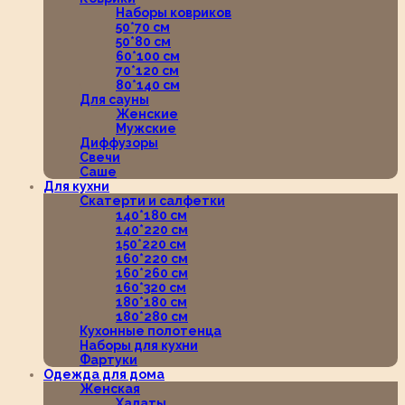
Наборы ковриков
50*70 см
50*80 см
60*100 см
70*120 см
80*140 см
Для сауны
Женские
Мужские
Диффузоры
Свечи
Саше
Для кухни
Скатерти и салфетки
140*180 см
140*220 см
150*220 см
160*220 см
160*260 см
160*320 см
180*180 см
180*280 см
Кухонные полотенца
Наборы для кухни
Фартуки
Одежда для дома
Женская
Халаты