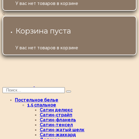
У вас нет товаров в корзине
0
Корзина пуста
У вас нет товаров в корзине
Постельное белье
1,5 спальное
Сатин делюкс
Сатин-страйп
Сатин-фланель
Сатин-тенсел
Сатин-жатый шелк
Сатин-жаккард