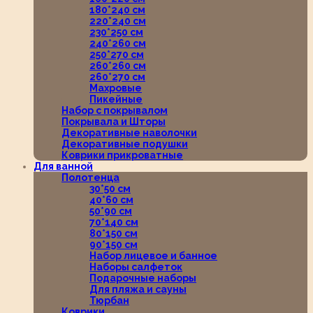
180*240 см
220*240 см
230*250 см
240*260 см
250*270 см
260*260 см
260*270 см
Махровые
Пикейные
Набор с покрывалом
Покрывала и Шторы
Декоративные наволочки
Декоративные подушки
Коврики прикроватные
Для ванной
Полотенца
30*50 см
40*60 см
50*90 см
70*140 см
80*150 см
90*150 см
Набор лицевое и банное
Наборы салфеток
Подарочные наборы
Для пляжа и сауны
Тюрбан
Коврики