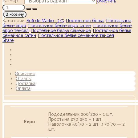
Размер
Очистить
В корзину
Категории:
Sofi de Marko -3/5
,
Постельное белье
,
Постельное
белье евро
,
Постельное белье евро сатин
,
Постельное белье
евро тенсел
,
Постельное белье семейное
,
Постельное белье
семейное сатин
,
Постельное белье семейное тенсел
Share
Описание
Отзывы
Доставка
Оплата
Пододеяльник 200*220 – 1 шт.
Простыня 230*250 – 1 шт.
Евро
Наволочка 50*70 – 2 шт. и 70*70 — 2
шт.