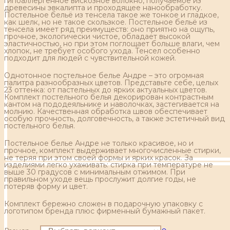
гипоаллергенное вискозное волокно, получаемое из
древесины эвкалипта и проходящее нанообработку.
Постельное бельё из тенсела такое же тонкое и гладкое,
как шелк, но не такое скользкое. Постельное бельё из
тенсела имеет ряд преимуществ: оно приятно на ощупь,
прочное, экологически чистое, обладает высокой
эластичностью, но при этом поглощает больше влаги, чем
хлопок, не требует особого ухода. Тенсел особенно
подходит для людей с чувствительной кожей.
Однотонное постельное белье Андре – это огромная
палитра разнообразных цветов. Представьте себе, целых
23 оттенка: от пастельных до ярких актуальных цветов.
Комплект постельного белья декорирован контрастным
кантом на пододеяльнике и наволочках, застегивается на
молнию. Качественная обработка швов обеспечивает
особую прочность, долговечность, а также эстетичный вид
постельного белья.
Постельное белье Андре не только красивое, но и
прочное, комплект выдерживает многочисленные стирки,
не теряя при этом своей формы и ярких красок. За
изделиями легко ухаживать: стирка при температуре не
выше 30 градусов с минимальным отжимом. При
правильном уходе вещь прослужит долгие годы, не
потеряв форму и цвет.
Комплект бережно сложен в подарочную упаковку с
логотипом бренда плюс фирменный бумажный пакет.