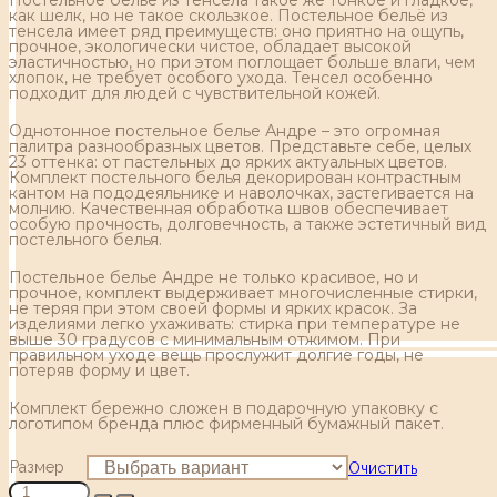
как шелк, но не такое скользкое. Постельное бельё из
тенсела имеет ряд преимуществ: оно приятно на ощупь,
прочное, экологически чистое, обладает высокой
эластичностью, но при этом поглощает больше влаги, чем
хлопок, не требует особого ухода. Тенсел особенно
подходит для людей с чувствительной кожей.
Однотонное постельное белье Андре – это огромная
палитра разнообразных цветов. Представьте себе, целых
23 оттенка: от пастельных до ярких актуальных цветов.
Комплект постельного белья декорирован контрастным
кантом на пододеяльнике и наволочках, застегивается на
молнию. Качественная обработка швов обеспечивает
особую прочность, долговечность, а также эстетичный вид
постельного белья.
Постельное белье Андре не только красивое, но и
прочное, комплект выдерживает многочисленные стирки,
не теряя при этом своей формы и ярких красок. За
изделиями легко ухаживать: стирка при температуре не
выше 30 градусов с минимальным отжимом. При
правильном уходе вещь прослужит долгие годы, не
потеряв форму и цвет.
Комплект бережно сложен в подарочную упаковку с
логотипом бренда плюс фирменный бумажный пакет.
Размер
Очистить