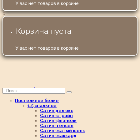
У вас нет товаров в корзине
0
Корзина пуста
У вас нет товаров в корзине
Постельное белье
1,5 спальное
Сатин делюкс
Сатин-страйп
Сатин-фланель
Сатин-тенсел
Сатин-жатый шелк
Сатин-жаккард