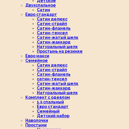
Детское
Двухспальное
Сатин
Евро стандарт
Сатин делюкс
Сатин-страйп
Сатин-фланель
Сатин-тенсел
Сатин-жатый шелк
Сатин-жаккард
Натуральный шелк
Простынь на резинке
Евро макси
Семейное
Сатин делюкс
Сатин-страйп
Сатин-фланель
сатин-тенсел
Сатин-жатый шелк
Сатин-жаккард
Натуральный шелк
Комплект с одеялом
1,5 спальный
Евро стандарт
Семейный
Детский набор
Наволочки
Простыни