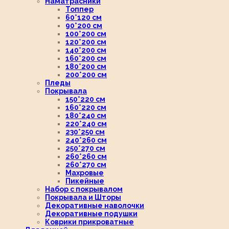
Наматрасники
Топпер
60*120 см
90*200 см
100*200 см
120*200 см
140*200 см
160*200 см
180*200 см
200*200 см
Пледы
Покрывала
150*220 см
160*220 см
180*240 см
220*240 см
230*250 см
240*260 см
250*270 см
260*260 см
260*270 см
Махровые
Пикейные
Набор с покрывалом
Покрывала и Шторы
Декоративные наволочки
Декоративные подушки
Коврики прикроватные