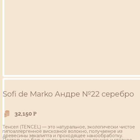
Sofi de Marko Андре №22 серебро
32,150
Р
Тенсел (TENCEL) — это натуральное, экологически чистое
гипоаллергенное вискозное волокно, получаемое из
древесины эвкалипта и проходящее нанообработку.
Постельное бельё из тенсела такое же тонкое и гладкое,