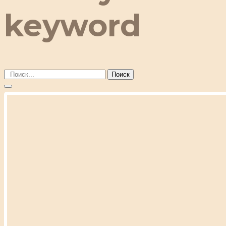
keyword
Поиск