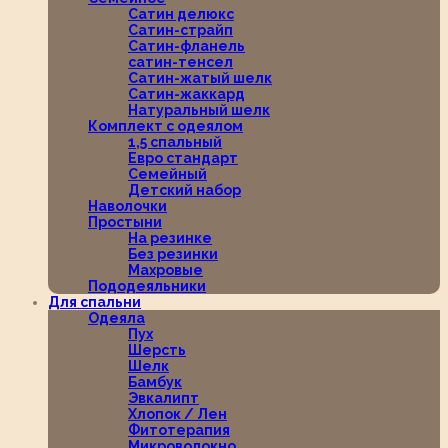
Сатин делюкс
Сатин-страйп
Сатин-фланель
сатин-тенсел
Сатин-жатый шелк
Сатин-жаккард
Натуральный шелк
Комплект с одеялом
1,5 спальный
Евро стандарт
Семейный
Детский набор
Наволочки
Простыни
На резинке
Без резинки
Махровые
Пододеяльники
Для спальни
Одеяла
Пух
Шерсть
Шелк
Бамбук
Эвкалипт
Хлопок / Лен
Фитотерапия
Микроволокно