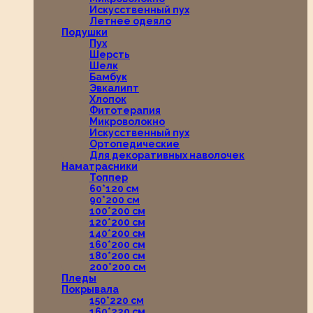
Искусственный пух
Летнее одеяло
Подушки
Пух
Шерсть
Шелк
Бамбук
Эвкалипт
Хлопок
Фитотерапия
Микроволокно
Искусственный пух
Ортопедические
Для декоративных наволочек
Наматрасники
Топпер
60*120 см
90*200 см
100*200 см
120*200 см
140*200 см
160*200 см
180*200 см
200*200 см
Пледы
Покрывала
150*220 см
160*220 см