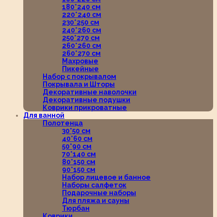
180*240 см
220*240 см
230*250 см
240*260 см
250*270 см
260*260 см
260*270 см
Махровые
Пикейные
Набор с покрывалом
Покрывала и Шторы
Декоративные наволочки
Декоративные подушки
Коврики прикроватные
Для ванной
Полотенца
30*50 см
40*60 см
50*90 см
70*140 см
80*150 см
90*150 см
Набор лицевое и банное
Наборы салфеток
Подарочные наборы
Для пляжа и сауны
Тюрбан
Коврики