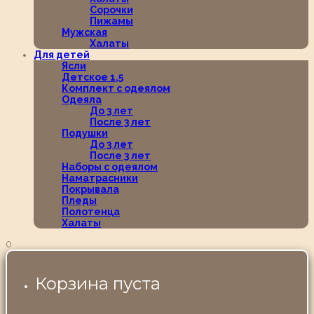
Сорочки
Пижамы
Мужская
Халаты
Для детей
Ясли
Детское 1,5
Комплект с одеялом
Одеяла
До 3 лет
После 3 лет
Подушки
До 3 лет
После 3 лет
Наборы с одеялом
Наматрасники
Покрывала
Пледы
Полотенца
Халаты
0
Корзина пуста