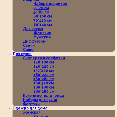
Наборы ковриков
50*70 см
50*80 см
60*100 см
70*120 см
80*140 см
Для сауны
Женские
Мужские
Диффузоры
Свечи
Саше
Для кухни
Скатерти и салфетки
140*180 см
140*220 см
150*220 см
160*220 см
160*260 см
160*320 см
180*180 см
180*280 см
Кухонные полотенца
Наборы для кухни
Фартуки
Одежда для дома
Женская
Халаты