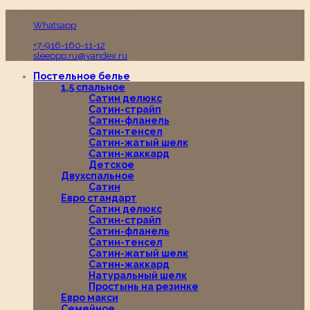
Пн-Вс с 10:00 до 19:00
Whatsapp
+7-916-160-11-12
sleeppp.ru@yandex.ru
Постельное белье
1,5 спальное
Сатин делюкс
Сатин-страйп
Сатин-фланель
Сатин-тенсел
Сатин-жатый шелк
Сатин-жаккард
Детское
Двухспальное
Сатин
Евро стандарт
Сатин делюкс
Сатин-страйп
Сатин-фланель
Сатин-тенсел
Сатин-жатый шелк
Сатин-жаккард
Натуральный шелк
Простынь на резинке
Евро макси
Семейное