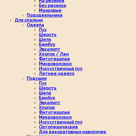
На резинке
Без резинки
Махровые
Пододеяльники
Для спальни
Одеяла
Пух
Шерсть
Шелк
Бамбук
Эвкалипт
Хлопок / Лен
Фитотерапия
Микроволокно
Искусственный пух
Летнее одеяло
Подушки
Пух
Шерсть
Шелк
Бамбук
Эвкалипт
Хлопок
Фитотерапия
Микроволокно
Искусственный пух
Ортопедические
Для декоративных наволочек