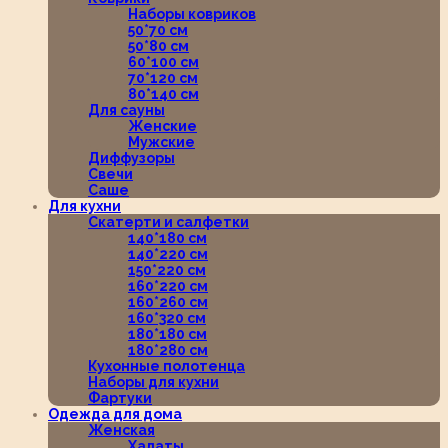
Наборы ковриков
50*70 см
50*80 см
60*100 см
70*120 см
80*140 см
Для сауны
Женские
Мужские
Диффузоры
Свечи
Саше
Для кухни
Скатерти и салфетки
140*180 см
140*220 см
150*220 см
160*220 см
160*260 см
160*320 см
180*180 см
180*280 см
Кухонные полотенца
Наборы для кухни
Фартуки
Одежда для дома
Женская
Халаты