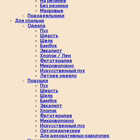
На резинке
Без резинки
Махровые
Пододеяльники
Для спальни
Одеяла
Пух
Шерсть
Шелк
Бамбук
Эвкалипт
Хлопок / Лен
Фитотерапия
Микроволокно
Искусственный пух
Летнее одеяло
Подушки
Пух
Шерсть
Шелк
Бамбук
Эвкалипт
Хлопок
Фитотерапия
Микроволокно
Искусственный пух
Ортопедические
Для декоративных наволочек