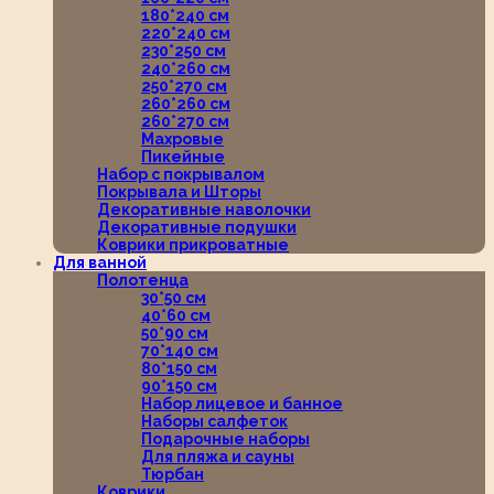
180*240 см
220*240 см
230*250 см
240*260 см
250*270 см
260*260 см
260*270 см
Махровые
Пикейные
Набор с покрывалом
Покрывала и Шторы
Декоративные наволочки
Декоративные подушки
Коврики прикроватные
Для ванной
Полотенца
30*50 см
40*60 см
50*90 см
70*140 см
80*150 см
90*150 см
Набор лицевое и банное
Наборы салфеток
Подарочные наборы
Для пляжа и сауны
Тюрбан
Коврики