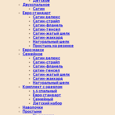
Детское
Двухспальное
Сатин
Евро стандарт
Сатин делюкс
Сатин-страйп
Сатин-фланель
Сатин-тенсел
Сатин-жатый шелк
Сатин-жаккард
Натуральный шелк
Простынь на резинке
Евро макси
Семейное
Сатин делюкс
Сатин-страйп
Сатин-фланель
сатин-тенсел
Сатин-жатый шелк
Сатин-жаккард
Натуральный шелк
Комплект с одеялом
1,5 спальный
Евро стандарт
Семейный
Детский набор
Наволочки
Простыни