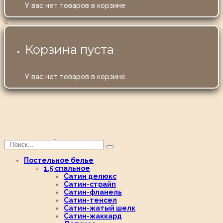
У вас нет товаров в корзине
0
Корзина пуста
У вас нет товаров в корзине
Постельное белье
1,5 спальное
Сатин делюкс
Сатин-страйп
Сатин-фланель
Сатин-тенсел
Сатин-жатый шелк
Сатин-жаккард