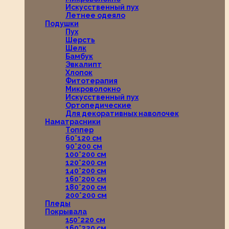
Искусственный пух
Летнее одеяло
Подушки
Пух
Шерсть
Шелк
Бамбук
Эвкалипт
Хлопок
Фитотерапия
Микроволокно
Искусственный пух
Ортопедические
Для декоративных наволочек
Наматрасники
Топпер
60*120 см
90*200 см
100*200 см
120*200 см
140*200 см
160*200 см
180*200 см
200*200 см
Пледы
Покрывала
150*220 см
160*220 см