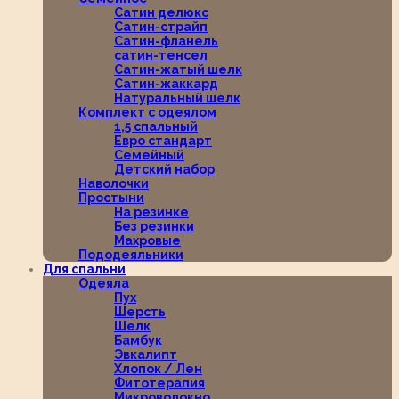
Сатин делюкс
Сатин-страйп
Сатин-фланель
сатин-тенсел
Сатин-жатый шелк
Сатин-жаккард
Натуральный шелк
Комплект с одеялом
1,5 спальный
Евро стандарт
Семейный
Детский набор
Наволочки
Простыни
На резинке
Без резинки
Махровые
Пододеяльники
Для спальни
Одеяла
Пух
Шерсть
Шелк
Бамбук
Эвкалипт
Хлопок / Лен
Фитотерапия
Микроволокно