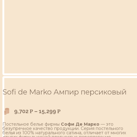
Sofi de Marko Ампир персиковый
9,702
–
15,299
Р
Р
Постельное белье фирмы
Софи Де Марко
— это
безупречное качество продукции. Серия постельного
белья из 100% натурального сатина, отличает от многих
других фирм высокой плотностью переплетения,