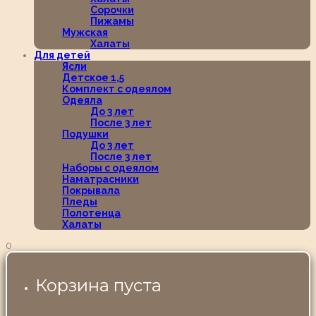
Сорочки
Пижамы
Мужская
Халаты
Для детей
Ясли
Детское 1,5
Комплект с одеялом
Одеяла
До 3 лет
После 3 лет
Подушки
До 3 лет
После 3 лет
Наборы с одеялом
Наматрасники
Покрывала
Пледы
Полотенца
Халаты
0
Корзина пуста