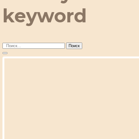
keyword
Поиск