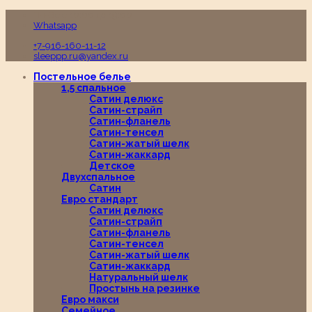
Пн-Вс с 10:00 до 19:00
Whatsapp
+7-916-160-11-12
sleeppp.ru@yandex.ru
Постельное белье
1,5 спальное
Сатин делюкс
Сатин-страйп
Сатин-фланель
Сатин-тенсел
Сатин-жатый шелк
Сатин-жаккард
Детское
Двухспальное
Сатин
Евро стандарт
Сатин делюкс
Сатин-страйп
Сатин-фланель
Сатин-тенсел
Сатин-жатый шелк
Сатин-жаккард
Натуральный шелк
Простынь на резинке
Евро макси
Семейное