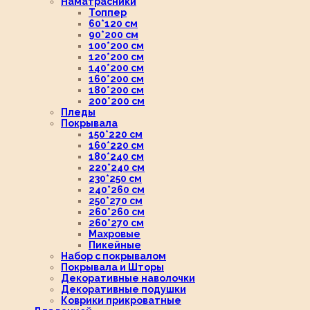
Наматрасники
Топпер
60*120 см
90*200 см
100*200 см
120*200 см
140*200 см
160*200 см
180*200 см
200*200 см
Пледы
Покрывала
150*220 см
160*220 см
180*240 см
220*240 см
230*250 см
240*260 см
250*270 см
260*260 см
260*270 см
Махровые
Пикейные
Набор с покрывалом
Покрывала и Шторы
Декоративные наволочки
Декоративные подушки
Коврики прикроватные