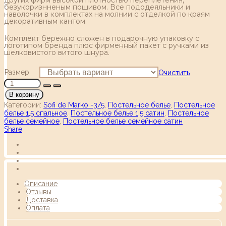
безукоризнненым пошивом. Все пододеяльники и
наволочки в комплектах на молнии с отделкой по краям
декоративным кантом.
Комплект бережно сложен в подарочную упаковку с
логотипом бренда плюс фирменный пакет с ручками из
шелковистого витого шнура.
Размер
Очистить
В корзину
Категории:
Sofi de Marko -3/5
,
Постельное белье
,
Постельное
белье 1,5 спальное
,
Постельное белье 1,5 сатин
,
Постельное
белье семейное
,
Постельное белье семейное сатин
Share
Описание
Отзывы
Доставка
Оплата