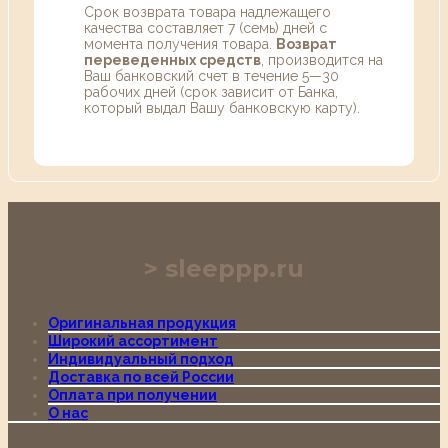
Срок возврата товара надлежащего
качества составляет 7 (семь) дней с
момента получения товара.
Возврат
переведенных средств
, производится на
Ваш банковский счет в течение 5—30
рабочих дней (срок зависит от Банка,
который выдал Вашу банковскую карту).
sleeppp.ru
Оригинальная продукция
Широкий ассортимент
Индивидуальный подход
Доставка по всей России
Оплата при получении
О нас