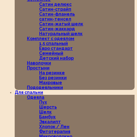
Сатин делюкс
Сатин-страйп
Сатин-фланель
сатин-тенсел
Сатин-жатый шелк
Сатин-жаккард
Натуральный шелк
Комплект с одеялом
1,5 спальный
Евро стандарт
Семейный
Детский набор
Наволочки
Простыни
На резинке
Без резинки
Махровые
Пододеяльники
Для спальни
Одеяла
Пух
Шерсть
Шелк
Бамбук
Эвкалипт
Хлопок / Лен
Фитотерапия
Микроволокно