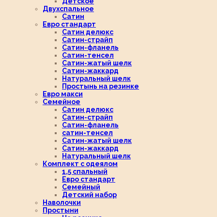
Детское
Двухспальное
Сатин
Евро стандарт
Сатин делюкс
Сатин-страйп
Сатин-фланель
Сатин-тенсел
Сатин-жатый шелк
Сатин-жаккард
Натуральный шелк
Простынь на резинке
Евро макси
Семейное
Сатин делюкс
Сатин-страйп
Сатин-фланель
сатин-тенсел
Сатин-жатый шелк
Сатин-жаккард
Натуральный шелк
Комплект с одеялом
1,5 спальный
Евро стандарт
Семейный
Детский набор
Наволочки
Простыни