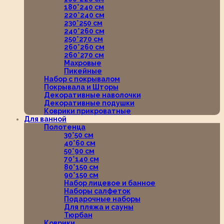
180*240 см
220*240 см
230*250 см
240*260 см
250*270 см
260*260 см
260*270 см
Махровые
Пикейные
Набор с покрывалом
Покрывала и Шторы
Декоративные наволочки
Декоративные подушки
Коврики прикроватные
Для ванной
Полотенца
30*50 см
40*60 см
50*90 см
70*140 см
80*150 см
90*150 см
Набор лицевое и банное
Наборы салфеток
Подарочные наборы
Для пляжа и сауны
Тюрбан
Коврики