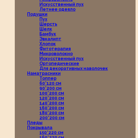
Искусственный пух
Летнее одеяло
Подушки
Пух
Шерсть
Шелк
Бамбук
Эвкалипт
Хлопок
Фитотерапия
Микроволокно
Искусственный пух
Ортопедические
Для декоративных наволочек
Наматрасники
Топпер
60*120 см
90*200 см
100*200 см
120*200 см
140*200 см
160*200 см
180*200 см
200*200 см
Пледы
Покрывала
150*220 см
160*220 см