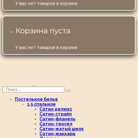
У вас нет товаров в корзине
0
Корзина пуста
У вас нет товаров в корзине
Постельное белье
1,5 спальное
Сатин делюкс
Сатин-страйп
Сатин-фланель
Сатин-тенсел
Сатин-жатый шелк
Сатин-жаккард