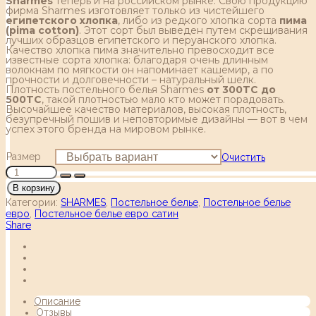
Sharmes
теперь и на российском рынке. Свою продукцию
фирма Sharmes изготовляет только из чистейшего
египетского хлопка
, либо из редкого хлопка сорта
пима
(pima cotton)
. Этот сорт был выведен путем скрещивания
лучших образцов египетского и перуанского хлопка.
Качество хлопка пима значительно превосходит все
известные сорта хлопка: благодаря очень длинным
волокнам по мягкости он напоминает кашемир, а по
прочности и долговечности – натуральный шелк.
Плотность постельного белья Sharmes
от 300TC до
500TC
, такой плотностью мало кто может порадовать.
Высочайшее качество материалов, высокая плотность,
безупречный пошив и неповторимые дизайны — вот в чем
успех этого бренда на мировом рынке.
Размер
Очистить
В корзину
Категории:
SHARMES
,
Постельное белье
,
Постельное белье
евро
,
Постельное белье евро сатин
Share
Описание
Отзывы