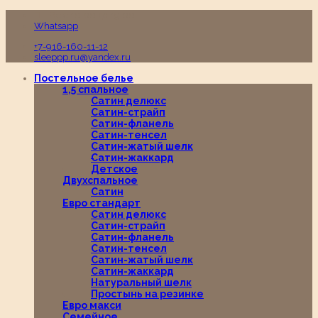
Пн-Вс с 10:00 до 19:00
Whatsapp
+7-916-160-11-12
sleeppp.ru@yandex.ru
Постельное белье
1,5 спальное
Сатин делюкс
Сатин-страйп
Сатин-фланель
Сатин-тенсел
Сатин-жатый шелк
Сатин-жаккард
Детское
Двухспальное
Сатин
Евро стандарт
Сатин делюкс
Сатин-страйп
Сатин-фланель
Сатин-тенсел
Сатин-жатый шелк
Сатин-жаккард
Натуральный шелк
Простынь на резинке
Евро макси
Семейное