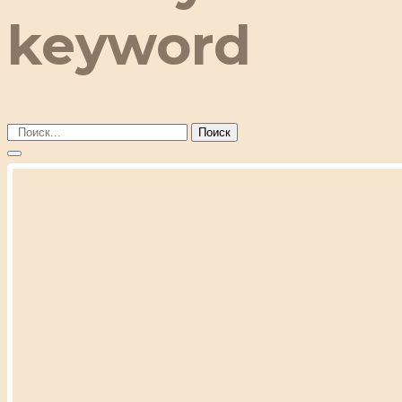
keyword
Поиск