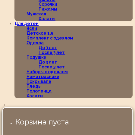
Сорочки
Пижамы
Мужская
Халаты
Для детей
Ясли
Детское 1,5
Комплект с одеялом
Одеяла
До 3 лет
После 3 лет
Подушки
До 3 лет
После 3 лет
Наборы с одеялом
Наматрасники
Покрывала
Пледы
Полотенца
Халаты
0
Корзина пуста