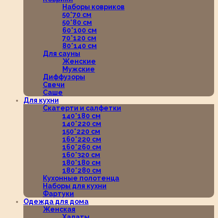
Наборы ковриков
50*70 см
50*80 см
60*100 см
70*120 см
80*140 см
Для сауны
Женские
Мужские
Диффузоры
Свечи
Саше
Для кухни
Скатерти и салфетки
140*180 см
140*220 см
150*220 см
160*220 см
160*260 см
160*320 см
180*180 см
180*280 см
Кухонные полотенца
Наборы для кухни
Фартуки
Одежда для дома
Женская
Халаты