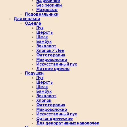
На резинке
Без резинки
Махровые
Пододеяльники
Для спальни
Одеяла
Пух
Шерсть
Шелк
Бамбук
Эвкалипт
Хлопок / Лен
Фитотерапия
Микроволокно
Искусственный пух
Летнее одеяло
Подушки
Пух
Шерсть
Шелк
Бамбук
Эвкалипт
Хлопок
Фитотерапия
Микроволокно
Искусственный пух
Ортопедические
Для декоративных наволочек