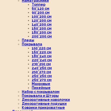
Наматрасники
Топпер
60*120 см
90*200 см
100*200 см
120*200 см
140*200 см
160*200 см
180*200 см
200*200 см
Пледы
Покрывала
150*220 см
160*220 см
180*240 см
220*240 см
230*250 см
240*260 см
250*270 см
260*260 см
260*270 см
Махровые
Пикейные
Набор с покрывалом
Покрывала и Шторы
Декоративные наволочки
Декоративные подушки
Коврики прикроватные