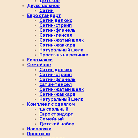
Детское
Двухспальное
Сатин
Евро стандарт
Сатин делюкс
Сатин-страйп
Сатин-фланель
Сатин-тенсел
Сатин-жатый шелк
Сатин-жаккард
Натуральный шелк
Простынь на резинке
Евро макси
Семейное
Сатин делюкс
Сатин-страйп
Сатин-фланель
сатин-тенсел
Сатин-жатый шелк
Сатин-жаккард
Натуральный шелк
Комплект с одеялом
1,5 спальный
Евро стандарт
Семейный
Детский набор
Наволочки
Простыни