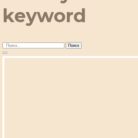
keyword
Поиск