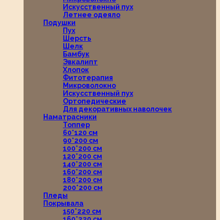
Искусственный пух
Летнее одеяло
Подушки
Пух
Шерсть
Шелк
Бамбук
Эвкалипт
Хлопок
Фитотерапия
Микроволокно
Искусственный пух
Ортопедические
Для декоративных наволочек
Наматрасники
Топпер
60*120 см
90*200 см
100*200 см
120*200 см
140*200 см
160*200 см
180*200 см
200*200 см
Пледы
Покрывала
150*220 см
160*220 см