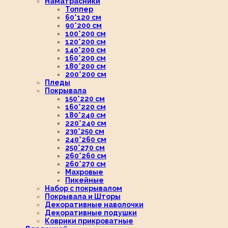
Наматрасники
Топпер
60*120 см
90*200 см
100*200 см
120*200 см
140*200 см
160*200 см
180*200 см
200*200 см
Пледы
Покрывала
150*220 см
160*220 см
180*240 см
220*240 см
230*250 см
240*260 см
250*270 см
260*260 см
260*270 см
Махровые
Пикейные
Набор с покрывалом
Покрывала и Шторы
Декоративные наволочки
Декоративные подушки
Коврики прикроватные