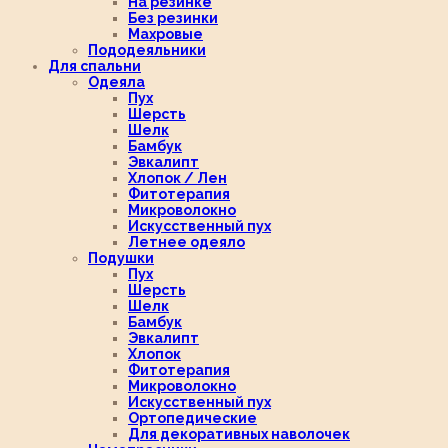
На резинке
Без резинки
Махровые
Пододеяльники
Для спальни
Одеяла
Пух
Шерсть
Шелк
Бамбук
Эвкалипт
Хлопок / Лен
Фитотерапия
Микроволокно
Искусственный пух
Летнее одеяло
Подушки
Пух
Шерсть
Шелк
Бамбук
Эвкалипт
Хлопок
Фитотерапия
Микроволокно
Искусственный пух
Ортопедические
Для декоративных наволочек