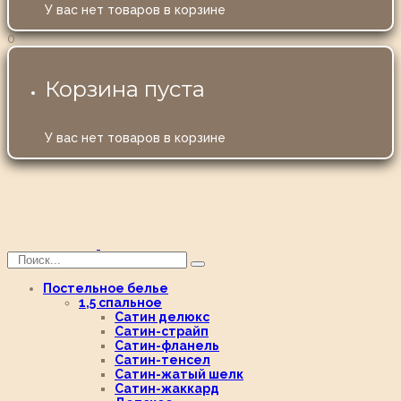
У вас нет товаров в корзине
0
Корзина пуста
У вас нет товаров в корзине
Постельное белье
1,5 спальное
Сатин делюкс
Сатин-страйп
Сатин-фланель
Сатин-тенсел
Сатин-жатый шелк
Сатин-жаккард