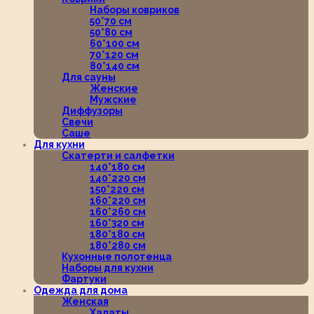
Наборы ковриков
50*70 см
50*80 см
60*100 см
70*120 см
80*140 см
Для сауны
Женские
Мужские
Диффузоры
Свечи
Саше
Для кухни
Скатерти и салфетки
140*180 см
140*220 см
150*220 см
160*220 см
160*260 см
160*320 см
180*180 см
180*280 см
Кухонные полотенца
Наборы для кухни
Фартуки
Одежда для дома
Женская
Халаты