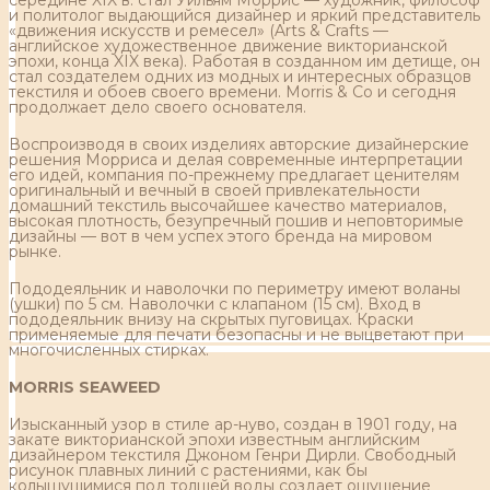
и политолог выдающийся дизайнер и яркий представитель
«движения искусств и ремесел» (Arts & Crafts —
английское художественное движение викторианской
эпохи, конца XIX века). Работая в созданном им детище, он
стал создателем одних из модных и интересных образцов
текстиля и обоев своего времени. Morris & Co и сегодня
продолжает дело своего основателя.
Воспроизводя в своих изделиях авторские дизайнерские
решения Морриса и делая современные интерпретации
его идей, компания по-прежнему предлагает ценителям
оригинальный и вечный в своей привлекательности
домашний текстиль высочайшее качество материалов,
высокая плотность, безупречный пошив и неповторимые
дизайны — вот в чем успех этого бренда на мировом
рынке.
Пододеяльник и наволочки по периметру имеют воланы
(ушки) по 5 см. Наволочки с клапаном (15 см). Вход в
пододеяльник внизу на скрытых пуговицах. Краски
применяемые для печати безопасны и не выцветают при
многочисленных стирках.
MORRIS SEAWEED
Изысканный узор в стиле ар-нуво, создан в 1901 году, на
закате викторианской эпохи известным английским
дизайнером текстиля Джоном Генри Дирли. Свободный
рисунок плавных линий с растениями, как бы
колышущимися под толщей воды создает ощущение