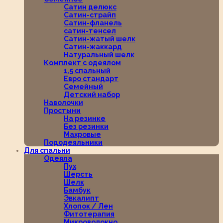
Сатин делюкс
Сатин-страйп
Сатин-фланель
сатин-тенсел
Сатин-жатый шелк
Сатин-жаккард
Натуральный шелк
Комплект с одеялом
1,5 спальный
Евро стандарт
Семейный
Детский набор
Наволочки
Простыни
На резинке
Без резинки
Махровые
Пододеяльники
Для спальни
Одеяла
Пух
Шерсть
Шелк
Бамбук
Эвкалипт
Хлопок / Лен
Фитотерапия
Микроволокно