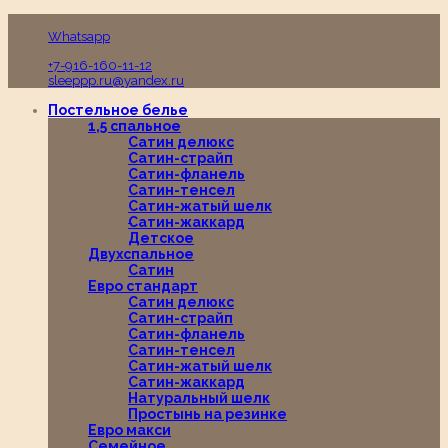
Пн-Вс с 10:00 до 19:00
Whatsapp
+7-916-160-11-12
sleeppp.ru@yandex.ru
Постельное белье
1,5 спальное
Сатин делюкс
Сатин-страйп
Сатин-фланель
Сатин-тенсел
Сатин-жатый шелк
Сатин-жаккард
Детское
Двухспальное
Сатин
Евро стандарт
Сатин делюкс
Сатин-страйп
Сатин-фланель
Сатин-тенсел
Сатин-жатый шелк
Сатин-жаккард
Натуральный шелк
Простынь на резинке
Евро макси
Семейное