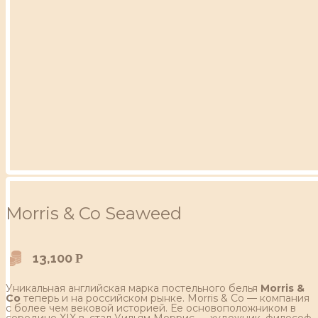
Morris & Co Seaweed
13,100
Р
Уникальная английская марка постельного белья
Morris &
Co
теперь и на российском рынке. Morris & Co — компания
с более чем вековой историей. Ее основоположником в
середине XIX в. стал Уильям Моррис — художник, философ