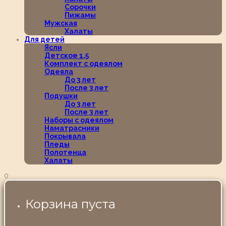
Сорочки
Пижамы
Мужская
Халаты
Для детей
Ясли
Детское 1,5
Комплект с одеялом
Одеяла
До 3 лет
После 3 лет
Подушки
До 3 лет
После 3 лет
Наборы с одеялом
Наматрасники
Покрывала
Пледы
Полотенца
Халаты
0
Корзина пуста