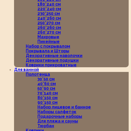
180*240 см
220*240 см
230*250 см
240*260 см
250*270 см
260*260 см
260*270 см
Махровые
Пикейные
Набор с покрывалом
Покрывала и Шторы
Декоративные наволочки
Декоративные подушки
Коврики прикроватные
Для ванной
Полотенца
30*50 см
40*60 см
50*90 см
70*140 см
80*150 см
90*150 см
Набор лицевое и банное
Наборы салфеток
Подарочные наборы
Для пляжа и сауны
Тюрбан
Коврики