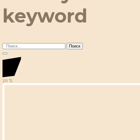
keyword
Поиск
20
%