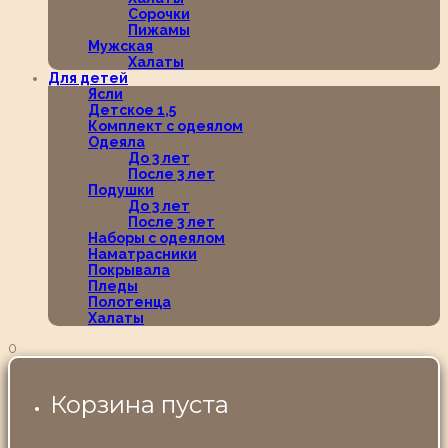
Сорочки
Пижамы
Мужская
Халаты
Для детей
Ясли
Детское 1,5
Комплект с одеялом
Одеяла
До 3 лет
После 3 лет
Подушки
До 3 лет
После 3 лет
Наборы с одеялом
Наматрасники
Покрывала
Пледы
Полотенца
Халаты
0
Корзина пуста