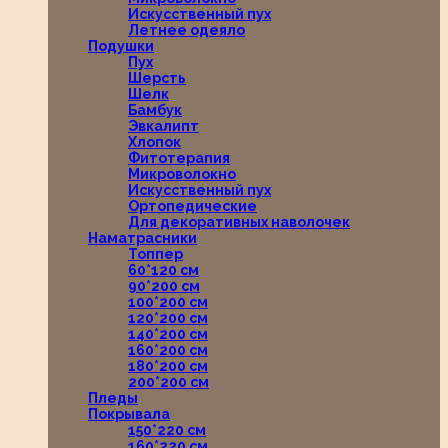
Искусственный пух
Летнее одеяло
Подушки
Пух
Шерсть
Шелк
Бамбук
Эвкалипт
Хлопок
Фитотерапия
Микроволокно
Искусственный пух
Ортопедические
Для декоративных наволочек
Наматрасники
Топпер
60*120 см
90*200 см
100*200 см
120*200 см
140*200 см
160*200 см
180*200 см
200*200 см
Пледы
Покрывала
150*220 см
160*220 см