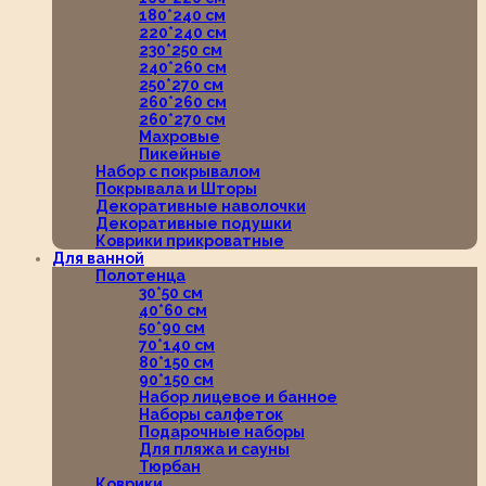
180*240 см
220*240 см
230*250 см
240*260 см
250*270 см
260*260 см
260*270 см
Махровые
Пикейные
Набор с покрывалом
Покрывала и Шторы
Декоративные наволочки
Декоративные подушки
Коврики прикроватные
Для ванной
Полотенца
30*50 см
40*60 см
50*90 см
70*140 см
80*150 см
90*150 см
Набор лицевое и банное
Наборы салфеток
Подарочные наборы
Для пляжа и сауны
Тюрбан
Коврики