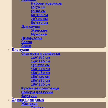
Наборы ковриков
50*70 см
50*80 см
60*100 см
70*120 см
80*140 см
Для сауны
Женские
Мужские
Диффузоры
Свечи
Саше
Для кухни
Скатерти и салфетки
140*180 см
140*220 см
150*220 см
160*220 см
160*260 см
160*320 см
180*180 см
180*280 см
Кухонные полотенца
Наборы для кухни
Фартуки
Одежда для дома
Женская
Халаты