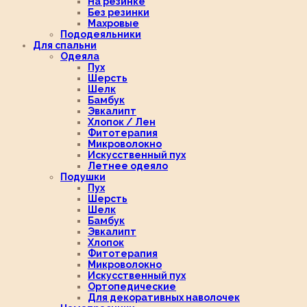
На резинке
Без резинки
Махровые
Пододеяльники
Для спальни
Одеяла
Пух
Шерсть
Шелк
Бамбук
Эвкалипт
Хлопок / Лен
Фитотерапия
Микроволокно
Искусственный пух
Летнее одеяло
Подушки
Пух
Шерсть
Шелк
Бамбук
Эвкалипт
Хлопок
Фитотерапия
Микроволокно
Искусственный пух
Ортопедические
Для декоративных наволочек