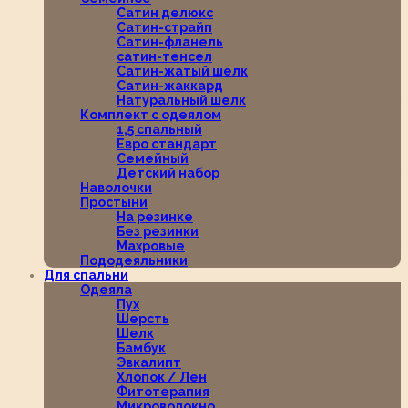
Сатин делюкс
Сатин-страйп
Сатин-фланель
сатин-тенсел
Сатин-жатый шелк
Сатин-жаккард
Натуральный шелк
Комплект с одеялом
1,5 спальный
Евро стандарт
Семейный
Детский набор
Наволочки
Простыни
На резинке
Без резинки
Махровые
Пододеяльники
Для спальни
Одеяла
Пух
Шерсть
Шелк
Бамбук
Эвкалипт
Хлопок / Лен
Фитотерапия
Микроволокно