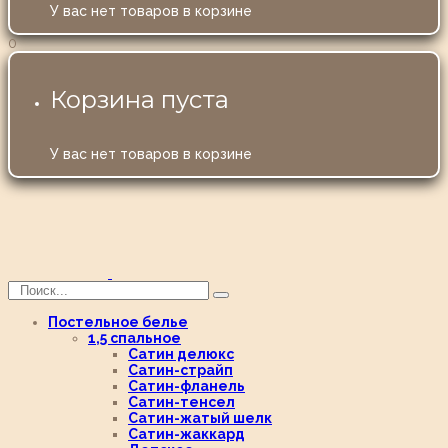
У вас нет товаров в корзине
0
Корзина пуста
У вас нет товаров в корзине
Постельное белье
1,5 спальное
Сатин делюкс
Сатин-страйп
Сатин-фланель
Сатин-тенсел
Сатин-жатый шелк
Сатин-жаккард