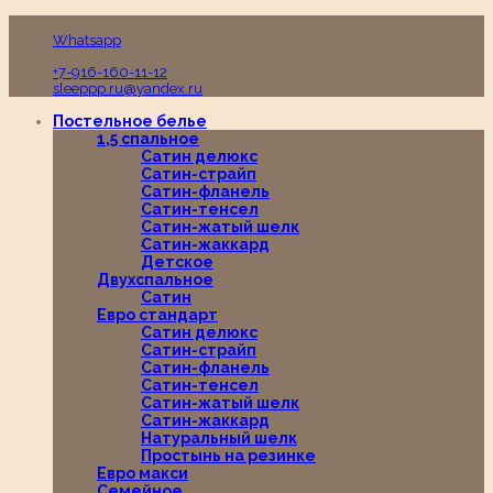
Пн-Вс с 10:00 до 19:00
Whatsapp
+7-916-160-11-12
sleeppp.ru@yandex.ru
Постельное белье
1,5 спальное
Сатин делюкс
Сатин-страйп
Сатин-фланель
Сатин-тенсел
Сатин-жатый шелк
Сатин-жаккард
Детское
Двухспальное
Сатин
Евро стандарт
Сатин делюкс
Сатин-страйп
Сатин-фланель
Сатин-тенсел
Сатин-жатый шелк
Сатин-жаккард
Натуральный шелк
Простынь на резинке
Евро макси
Семейное