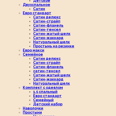
Детское
Двухспальное
Сатин
Евро стандарт
Сатин делюкс
Сатин-страйп
Сатин-фланель
Сатин-тенсел
Сатин-жатый шелк
Сатин-жаккард
Натуральный шелк
Простынь на резинке
Евро макси
Семейное
Сатин делюкс
Сатин-страйп
Сатин-фланель
сатин-тенсел
Сатин-жатый шелк
Сатин-жаккард
Натуральный шелк
Комплект с одеялом
1,5 спальный
Евро стандарт
Семейный
Детский набор
Наволочки
Простыни