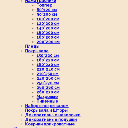
Наматрасники
Топпер
60*120 см
90*200 см
100*200 см
120*200 см
140*200 см
160*200 см
180*200 см
200*200 см
Пледы
Покрывала
150*220 см
160*220 см
180*240 см
220*240 см
230*250 см
240*260 см
250*270 см
260*260 см
260*270 см
Махровые
Пикейные
Набор с покрывалом
Покрывала и Шторы
Декоративные наволочки
Декоративные подушки
Коврики прикроватные