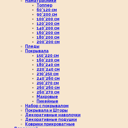
Наматрасники
Топпер
60*120 см
90*200 см
100*200 см
120*200 см
140*200 см
160*200 см
180*200 см
200*200 см
Пледы
Покрывала
150*220 см
160*220 см
180*240 см
220*240 см
230*250 см
240*260 см
250*270 см
260*260 см
260*270 см
Махровые
Пикейные
Набор с покрывалом
Покрывала и Шторы
Декоративные наволочки
Декоративные подушки
Коврики прикроватные