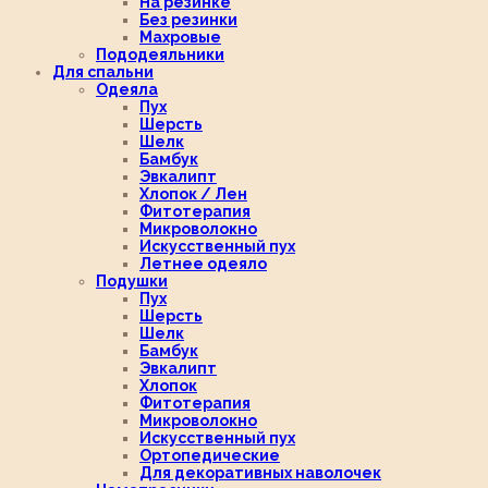
На резинке
Без резинки
Махровые
Пододеяльники
Для спальни
Одеяла
Пух
Шерсть
Шелк
Бамбук
Эвкалипт
Хлопок / Лен
Фитотерапия
Микроволокно
Искусственный пух
Летнее одеяло
Подушки
Пух
Шерсть
Шелк
Бамбук
Эвкалипт
Хлопок
Фитотерапия
Микроволокно
Искусственный пух
Ортопедические
Для декоративных наволочек