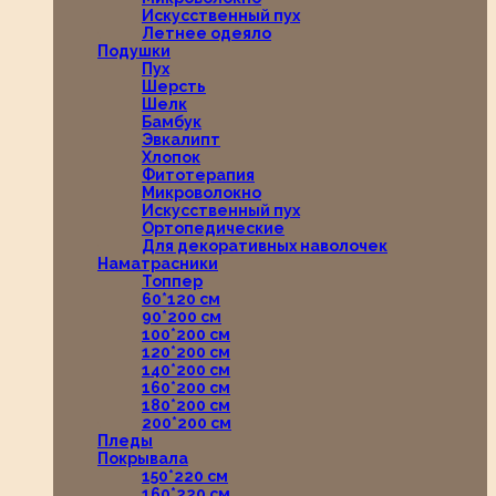
Искусственный пух
Летнее одеяло
Подушки
Пух
Шерсть
Шелк
Бамбук
Эвкалипт
Хлопок
Фитотерапия
Микроволокно
Искусственный пух
Ортопедические
Для декоративных наволочек
Наматрасники
Топпер
60*120 см
90*200 см
100*200 см
120*200 см
140*200 см
160*200 см
180*200 см
200*200 см
Пледы
Покрывала
150*220 см
160*220 см