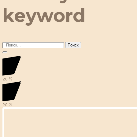
keyword
Поиск
20
%
20
%