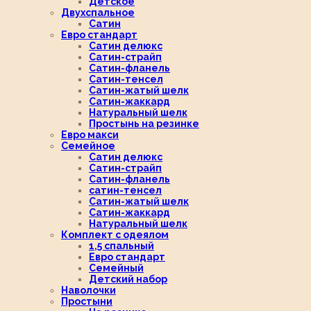
Детское
Двухспальное
Сатин
Евро стандарт
Сатин делюкс
Сатин-страйп
Сатин-фланель
Сатин-тенсел
Сатин-жатый шелк
Сатин-жаккард
Натуральный шелк
Простынь на резинке
Евро макси
Семейное
Сатин делюкс
Сатин-страйп
Сатин-фланель
сатин-тенсел
Сатин-жатый шелк
Сатин-жаккард
Натуральный шелк
Комплект с одеялом
1,5 спальный
Евро стандарт
Семейный
Детский набор
Наволочки
Простыни