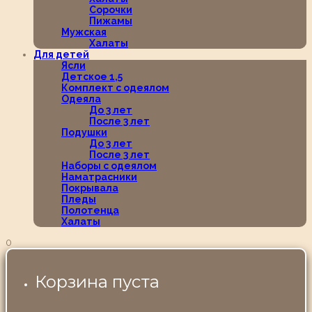
Сорочки
Пижамы
Мужская
Халаты
Для детей
Ясли
Детское 1,5
Комплект с одеялом
Одеяла
До 3 лет
После 3 лет
Подушки
До 3 лет
После 3 лет
Наборы с одеялом
Наматрасники
Покрывала
Пледы
Полотенца
Халаты
0
Корзина пуста