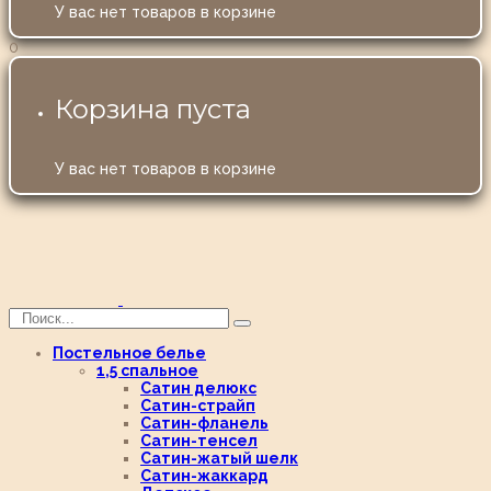
У вас нет товаров в корзине
0
Корзина пуста
У вас нет товаров в корзине
Постельное белье
1,5 спальное
Сатин делюкс
Сатин-страйп
Сатин-фланель
Сатин-тенсел
Сатин-жатый шелк
Сатин-жаккард