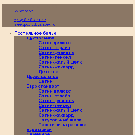
Пн-Вс с 10:00 до 19:00
Whatsapp
+7-916-160-11-12
sleeppp.ru@yandex.ru
Постельное белье
1,5 спальное
Сатин делюкс
Сатин-страйп
Сатин-фланель
Сатин-тенсел
Сатин-жатый шелк
Сатин-жаккард
Детское
Двухспальное
Сатин
Евро стандарт
Сатин делюкс
Сатин-страйп
Сатин-фланель
Сатин-тенсел
Сатин-жатый шелк
Сатин-жаккард
Натуральный шелк
Простынь на резинке
Евро макси
Семейное