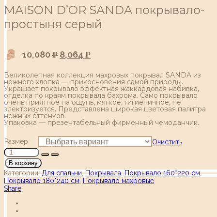
MAISON D’OR SANDA покрывало-
простыня серый
10,080
8,064
Р
Р
Великолепная коллекция махровых покрывал SANDA из
нежного хлопка — прикосновения самой природы.
Украшает покрывало эффектная жаккардовая набивка,
отделка по краям покрывала бахрома. Само покрывало
очень приятное на ощупь, мягкое, гигиеничное, не
электризуется. Представлена широкая цветовая палитра
нежных оттенков.
Упаковка — презентабельный фирменный чемоданчик.
Размер
Очистить
В корзину
Категории:
Для спальни
,
Покрывала
,
Покрывало 160*220 см
,
Покрывало 180*240 см
,
Покрывало махровые
Share