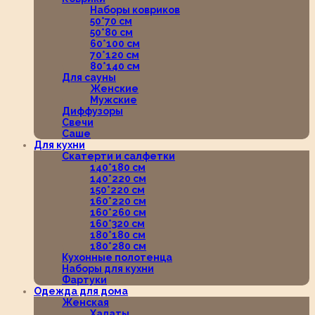
Наборы ковриков
50*70 см
50*80 см
60*100 см
70*120 см
80*140 см
Для сауны
Женские
Мужские
Диффузоры
Свечи
Саше
Для кухни
Скатерти и салфетки
140*180 см
140*220 см
150*220 см
160*220 см
160*260 см
160*320 см
180*180 см
180*280 см
Кухонные полотенца
Наборы для кухни
Фартуки
Одежда для дома
Женская
Халаты