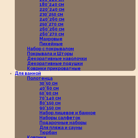
180*240 см
220*240 см
230*250 см
240*260 см
250*270 см
260*260 см
260*270 см
Махровые
Пикейные
Набор с покрывалом
Покрывала и Шторы
Декоративные наволочки
Декоративные подушки
Коврики прикроватные
Для ванной
Полотенца
30*50 см
40*60 см
50*90 см
70*140 см
80*150 см
90*150 см
Набор лицевое и банное
Наборы салфеток
Подарочные наборы
Для пляжа и сауны
Тюрбан
Коврики