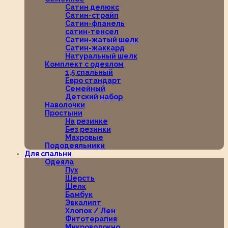
Сатин делюкс
Сатин-страйп
Сатин-фланель
сатин-тенсел
Сатин-жатый шелк
Сатин-жаккард
Натуральный шелк
Комплект с одеялом
1,5 спальный
Евро стандарт
Семейный
Детский набор
Наволочки
Простыни
На резинке
Без резинки
Махровые
Пододеяльники
Для спальни
Одеяла
Пух
Шерсть
Шелк
Бамбук
Эвкалипт
Хлопок / Лен
Фитотерапия
Микроволокно