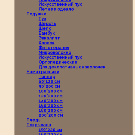
Искусственный пух
Летнее одеяло
Подушки
Пух
Шерсть
Шелк
Бамбук
Эвкалипт
Хлопок
Фитотерапия
Микроволокно
Искусственный пух
Ортопедические
Для декоративных наволочек
Наматрасники
Топпер
60*120 см
90*200 см
100*200 см
120*200 см
140*200 см
160*200 см
180*200 см
200*200 см
Пледы
Покрывала
150*220 см
160*220 см