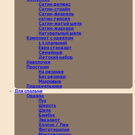
Сатин делюкс
Сатин-страйп
Сатин-фланель
сатин-тенсел
Сатин-жатый шелк
Сатин-жаккард
Натуральный шелк
Комплект с одеялом
1,5 спальный
Евро стандарт
Семейный
Детский набор
Наволочки
Простыни
На резинке
Без резинки
Махровые
Пододеяльники
Для спальни
Одеяла
Пух
Шерсть
Шелк
Бамбук
Эвкалипт
Хлопок / Лен
Фитотерапия
Микроволокно