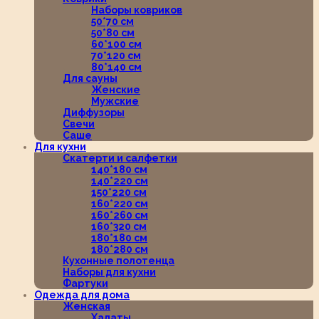
Наборы ковриков
50*70 см
50*80 см
60*100 см
70*120 см
80*140 см
Для сауны
Женские
Мужские
Диффузоры
Свечи
Саше
Для кухни
Скатерти и салфетки
140*180 см
140*220 см
150*220 см
160*220 см
160*260 см
160*320 см
180*180 см
180*280 см
Кухонные полотенца
Наборы для кухни
Фартуки
Одежда для дома
Женская
Халаты