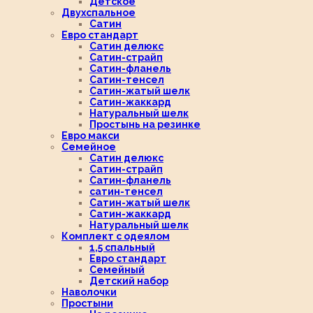
Детское
Двухспальное
Сатин
Евро стандарт
Сатин делюкс
Сатин-страйп
Сатин-фланель
Сатин-тенсел
Сатин-жатый шелк
Сатин-жаккард
Натуральный шелк
Простынь на резинке
Евро макси
Семейное
Сатин делюкс
Сатин-страйп
Сатин-фланель
сатин-тенсел
Сатин-жатый шелк
Сатин-жаккард
Натуральный шелк
Комплект с одеялом
1,5 спальный
Евро стандарт
Семейный
Детский набор
Наволочки
Простыни