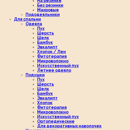
На резинке
Без резинки
Махровые
Пододеяльники
Для спальни
Одеяла
Пух
Шерсть
Шелк
Бамбук
Эвкалипт
Хлопок / Лен
Фитотерапия
Микроволокно
Искусственный пух
Летнее одеяло
Подушки
Пух
Шерсть
Шелк
Бамбук
Эвкалипт
Хлопок
Фитотерапия
Микроволокно
Искусственный пух
Ортопедические
Для декоративных наволочек