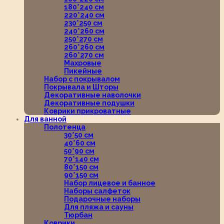
180*240 см
220*240 см
230*250 см
240*260 см
250*270 см
260*260 см
260*270 см
Махровые
Пикейные
Набор с покрывалом
Покрывала и Шторы
Декоративные наволочки
Декоративные подушки
Коврики прикроватные
Для ванной
Полотенца
30*50 см
40*60 см
50*90 см
70*140 см
80*150 см
90*150 см
Набор лицевое и банное
Наборы салфеток
Подарочные наборы
Для пляжа и сауны
Тюрбан
Коврики