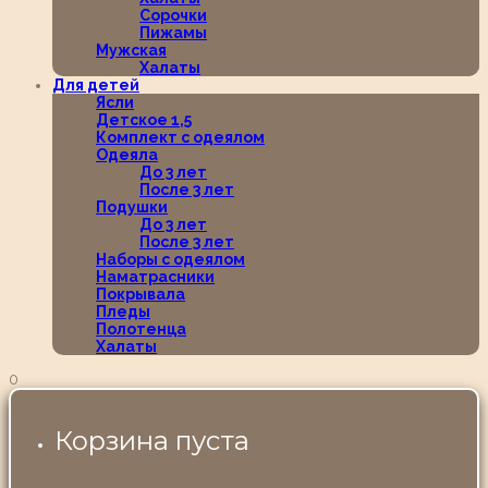
Сорочки
Пижамы
Мужская
Халаты
Для детей
Ясли
Детское 1,5
Комплект с одеялом
Одеяла
До 3 лет
После 3 лет
Подушки
До 3 лет
После 3 лет
Наборы с одеялом
Наматрасники
Покрывала
Пледы
Полотенца
Халаты
0
Корзина пуста