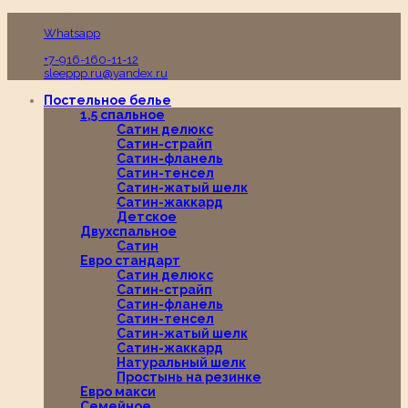
Пн-Вс с 10:00 до 19:00
Whatsapp
+7-916-160-11-12
sleeppp.ru@yandex.ru
Постельное белье
1,5 спальное
Сатин делюкс
Сатин-страйп
Сатин-фланель
Сатин-тенсел
Сатин-жатый шелк
Сатин-жаккард
Детское
Двухспальное
Сатин
Евро стандарт
Сатин делюкс
Сатин-страйп
Сатин-фланель
Сатин-тенсел
Сатин-жатый шелк
Сатин-жаккард
Натуральный шелк
Простынь на резинке
Евро макси
Семейное