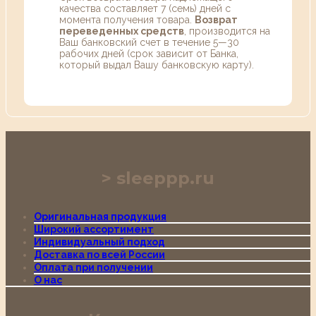
качества составляет 7 (семь) дней с
момента получения товара.
Возврат
переведенных средств
, производится на
Ваш банковский счет в течение 5—30
рабочих дней (срок зависит от Банка,
который выдал Вашу банковскую карту).
sleeppp.ru
Оригинальная продукция
Широкий ассортимент
Индивидуальный подход
Доставка по всей России
Оплата при получении
О нас