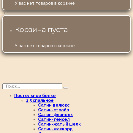
У вас нет товаров в корзине
0
Корзина пуста
У вас нет товаров в корзине
Постельное белье
1,5 спальное
Сатин делюкс
Сатин-страйп
Сатин-фланель
Сатин-тенсел
Сатин-жатый шелк
Сатин-жаккард