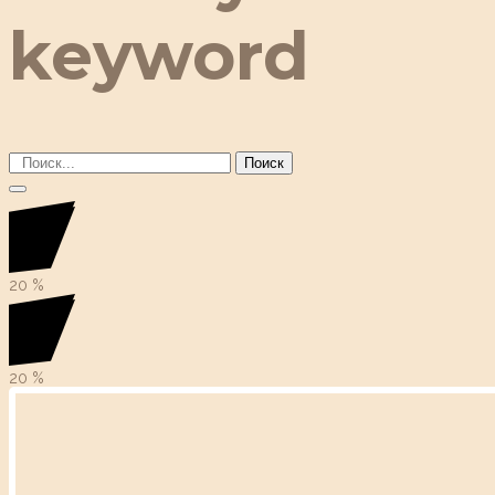
keyword
Поиск
20
%
20
%