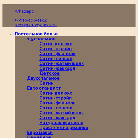
Пн-Вс с 10:00 до 19:00
Whatsapp
+7-916-160-11-12
sleeppp.ru@yandex.ru
Постельное белье
1,5 спальное
Сатин делюкс
Сатин-страйп
Сатин-фланель
Сатин-тенсел
Сатин-жатый шелк
Сатин-жаккард
Детское
Двухспальное
Сатин
Евро стандарт
Сатин делюкс
Сатин-страйп
Сатин-фланель
Сатин-тенсел
Сатин-жатый шелк
Сатин-жаккард
Натуральный шелк
Простынь на резинке
Евро макси
Семейное