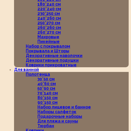
180*240 см
220*240 см
230*250 см
240*260 см
250*270 см
260*260 см
260*270 см
Махровые
Пикейные
Набор с покрывалом
Покрывала и Шторы
Декоративные наволочки
Декоративные подушки
Коврики прикроватные
Для ванной
Полотенца
30*50 см
40*60 см
50*90 см
70*140 см
80*150 см
90*150 см
Набор лицевое и банное
Наборы салфеток
Подарочные наборы
Для пляжа и сауны
Тюрбан
Коврики