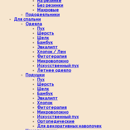
На резинке
Без резинки
Махровые
Пододеяльники
Для спальни
Одеяла
Пух
Шерсть
Шелк
Бамбук
Эвкалипт
Хлопок / Лен
Фитотерапия
Микроволокно
Искусственный пух
Летнее одеяло
Подушки
Пух
Шерсть
Шелк
Бамбук
Эвкалипт
Хлопок
Фитотерапия
Микроволокно
Искусственный пух
Ортопедические
Для декоративных наволочек