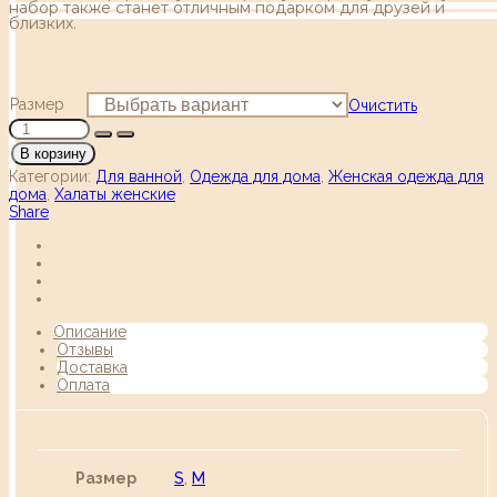
набор также станет отличным подарком для друзей и
близких.
Размер
Очистить
В корзину
Категории:
Для ванной
,
Одежда для дома
,
Женская одежда для
дома
,
Халаты женские
Share
Описание
Отзывы
Доставка
Оплата
Размер
S
,
M