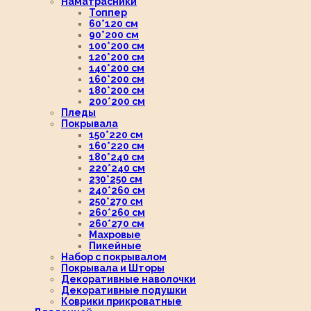
Наматрасники
Топпер
60*120 см
90*200 см
100*200 см
120*200 см
140*200 см
160*200 см
180*200 см
200*200 см
Пледы
Покрывала
150*220 см
160*220 см
180*240 см
220*240 см
230*250 см
240*260 см
250*270 см
260*260 см
260*270 см
Махровые
Пикейные
Набор с покрывалом
Покрывала и Шторы
Декоративные наволочки
Декоративные подушки
Коврики прикроватные