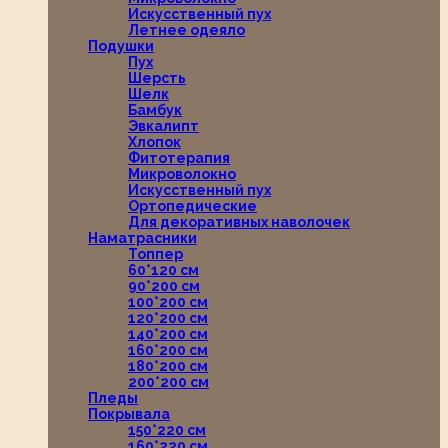
Искусственный пух
Летнее одеяло
Подушки
Пух
Шерсть
Шелк
Бамбук
Эвкалипт
Хлопок
Фитотерапия
Микроволокно
Искусственный пух
Ортопедические
Для декоративных наволочек
Наматрасники
Топпер
60*120 см
90*200 см
100*200 см
120*200 см
140*200 см
160*200 см
180*200 см
200*200 см
Пледы
Покрывала
150*220 см
160*220 см