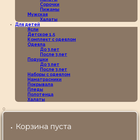
Сорочки
Пижамы
Мужская
Халаты
Для детей
Ясли
Детское 1,5
Комплект с одеялом
Одеяла
До 3 лет
После 3 лет
Подушки
До 3 лет
После 3 лет
Наборы с одеялом
Наматрасники
Покрывала
Пледы
Полотенца
Халаты
0
Корзина пуста