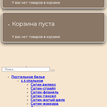
У вас нет товаров в корзине
0
Корзина пуста
У вас нет товаров в корзине
Постельное белье
1,5 спальное
Сатин делюкс
Сатин-страйп
Сатин-фланель
Сатин-тенсел
Сатин-жатый шелк
Сатин-жаккард