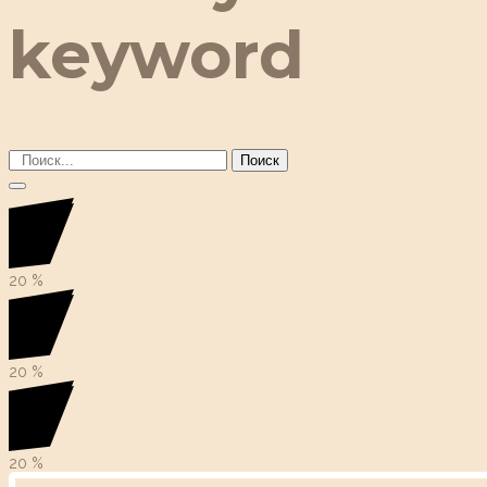
keyword
Поиск
20
%
20
%
20
%