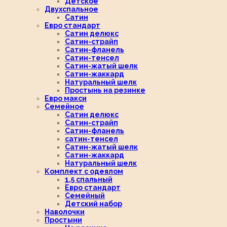
Детское
Двухспальное
Сатин
Евро стандарт
Сатин делюкс
Сатин-страйп
Сатин-фланель
Сатин-тенсел
Сатин-жатый шелк
Сатин-жаккард
Натуральный шелк
Простынь на резинке
Евро макси
Семейное
Сатин делюкс
Сатин-страйп
Сатин-фланель
сатин-тенсел
Сатин-жатый шелк
Сатин-жаккард
Натуральный шелк
Комплект с одеялом
1,5 спальный
Евро стандарт
Семейный
Детский набор
Наволочки
Простыни