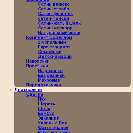
Сатин делюкс
Сатин-страйп
Сатин-фланель
сатин-тенсел
Сатин-жатый шелк
Сатин-жаккард
Натуральный шелк
Комплект с одеялом
1,5 спальный
Евро стандарт
Семейный
Детский набор
Наволочки
Простыни
На резинке
Без резинки
Махровые
Пододеяльники
Для спальни
Одеяла
Пух
Шерсть
Шелк
Бамбук
Эвкалипт
Хлопок / Лен
Фитотерапия
Микроволокно