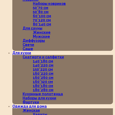
Наборы ковриков
50*70 см
50*80 см
60*100 см
70*120 см
80*140 см
Для сауны
Женские
Мужские
Диффузоры
Свечи
Саше
Для кухни
Скатерти и салфетки
140*180 см
140*220 см
150*220 см
160*220 см
160*260 см
160*320 см
180*180 см
180*280 см
Кухонные полотенца
Наборы для кухни
Фартуки
Одежда для дома
Женская
Халаты