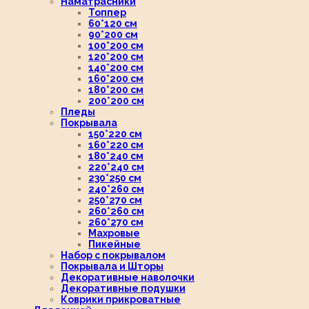
Наматрасники
Топпер
60*120 см
90*200 см
100*200 см
120*200 см
140*200 см
160*200 см
180*200 см
200*200 см
Пледы
Покрывала
150*220 см
160*220 см
180*240 см
220*240 см
230*250 см
240*260 см
250*270 см
260*260 см
260*270 см
Махровые
Пикейные
Набор с покрывалом
Покрывала и Шторы
Декоративные наволочки
Декоративные подушки
Коврики прикроватные