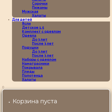
Сорочки
Пижамы
Мужская
Халаты
Для детей
Ясли
Детское 1,5
Комплект с одеялом
Одеяла
До 3 лет
После 3 лет
Подушки
До 3 лет
После 3 лет
Наборы с одеялом
Наматрасники
Покрывала
Пледы
Полотенца
Халаты
0
Корзина пуста