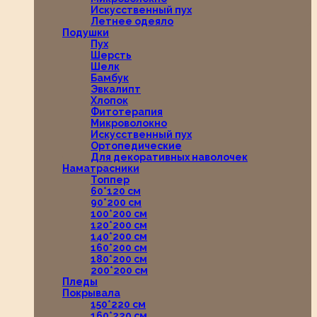
Искусственный пух
Летнее одеяло
Подушки
Пух
Шерсть
Шелк
Бамбук
Эвкалипт
Хлопок
Фитотерапия
Микроволокно
Искусственный пух
Ортопедические
Для декоративных наволочек
Наматрасники
Топпер
60*120 см
90*200 см
100*200 см
120*200 см
140*200 см
160*200 см
180*200 см
200*200 см
Пледы
Покрывала
150*220 см
160*220 см