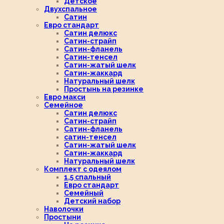
Детское
Двухспальное
Сатин
Евро стандарт
Сатин делюкс
Сатин-страйп
Сатин-фланель
Сатин-тенсел
Сатин-жатый шелк
Сатин-жаккард
Натуральный шелк
Простынь на резинке
Евро макси
Семейное
Сатин делюкс
Сатин-страйп
Сатин-фланель
сатин-тенсел
Сатин-жатый шелк
Сатин-жаккард
Натуральный шелк
Комплект с одеялом
1,5 спальный
Евро стандарт
Семейный
Детский набор
Наволочки
Простыни