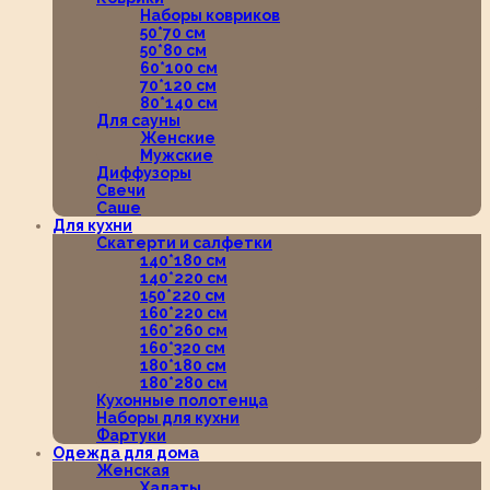
Наборы ковриков
50*70 см
50*80 см
60*100 см
70*120 см
80*140 см
Для сауны
Женские
Мужские
Диффузоры
Свечи
Саше
Для кухни
Скатерти и салфетки
140*180 см
140*220 см
150*220 см
160*220 см
160*260 см
160*320 см
180*180 см
180*280 см
Кухонные полотенца
Наборы для кухни
Фартуки
Одежда для дома
Женская
Халаты