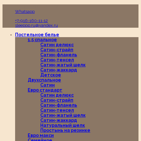
Пн-Вс с 10:00 до 19:00
Whatsapp
+7-916-160-11-12
sleeppp.ru@yandex.ru
Постельное белье
1,5 спальное
Сатин делюкс
Сатин-страйп
Сатин-фланель
Сатин-тенсел
Сатин-жатый шелк
Сатин-жаккард
Детское
Двухспальное
Сатин
Евро стандарт
Сатин делюкс
Сатин-страйп
Сатин-фланель
Сатин-тенсел
Сатин-жатый шелк
Сатин-жаккард
Натуральный шелк
Простынь на резинке
Евро макси
Семейное