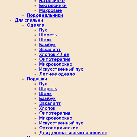
На резинке
Без резинки
Махровые
Пододеяльники
Для спальни
Одеяла
Пух
Шерсть
Шелк
Бамбук
Эвкалипт
Хлопок / Лен
Фитотерапия
Микроволокно
Искусственный пух
Летнее одеяло
Подушки
Пух
Шерсть
Шелк
Бамбук
Эвкалипт
Хлопок
Фитотерапия
Микроволокно
Искусственный пух
Ортопедические
Для декоративных наволочек