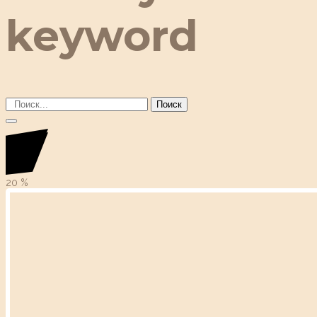
keyword
Поиск
20
%