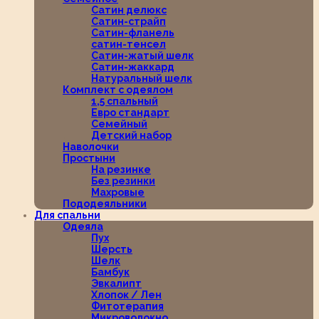
Сатин делюкс
Сатин-страйп
Сатин-фланель
сатин-тенсел
Сатин-жатый шелк
Сатин-жаккард
Натуральный шелк
Комплект с одеялом
1,5 спальный
Евро стандарт
Семейный
Детский набор
Наволочки
Простыни
На резинке
Без резинки
Махровые
Пододеяльники
Для спальни
Одеяла
Пух
Шерсть
Шелк
Бамбук
Эвкалипт
Хлопок / Лен
Фитотерапия
Микроволокно