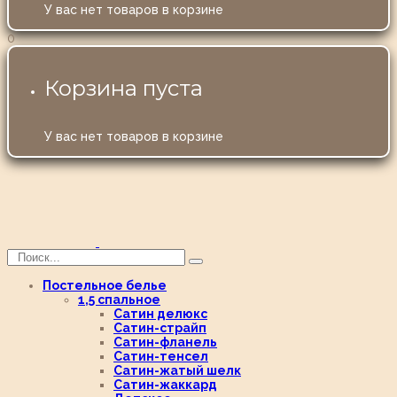
У вас нет товаров в корзине
0
Корзина пуста
У вас нет товаров в корзине
Постельное белье
1,5 спальное
Сатин делюкс
Сатин-страйп
Сатин-фланель
Сатин-тенсел
Сатин-жатый шелк
Сатин-жаккард