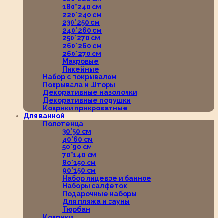
180*240 см
220*240 см
230*250 см
240*260 см
250*270 см
260*260 см
260*270 см
Махровые
Пикейные
Набор с покрывалом
Покрывала и Шторы
Декоративные наволочки
Декоративные подушки
Коврики прикроватные
Для ванной
Полотенца
30*50 см
40*60 см
50*90 см
70*140 см
80*150 см
90*150 см
Набор лицевое и банное
Наборы салфеток
Подарочные наборы
Для пляжа и сауны
Тюрбан
Коврики