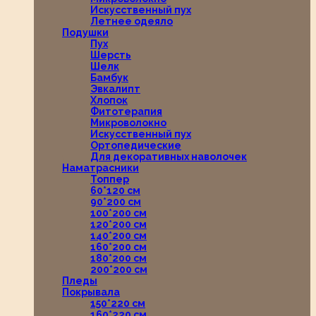
Искусственный пух
Летнее одеяло
Подушки
Пух
Шерсть
Шелк
Бамбук
Эвкалипт
Хлопок
Фитотерапия
Микроволокно
Искусственный пух
Ортопедические
Для декоративных наволочек
Наматрасники
Топпер
60*120 см
90*200 см
100*200 см
120*200 см
140*200 см
160*200 см
180*200 см
200*200 см
Пледы
Покрывала
150*220 см
160*220 см