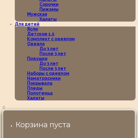
Сорочки
Пижамы
Мужская
Халаты
Для детей
Ясли
Детское 1,5
Комплект с одеялом
Одеяла
До 3 лет
После 3 лет
Подушки
До 3 лет
После 3 лет
Наборы с одеялом
Наматрасники
Покрывала
Пледы
Полотенца
Халаты
0
Корзина пуста