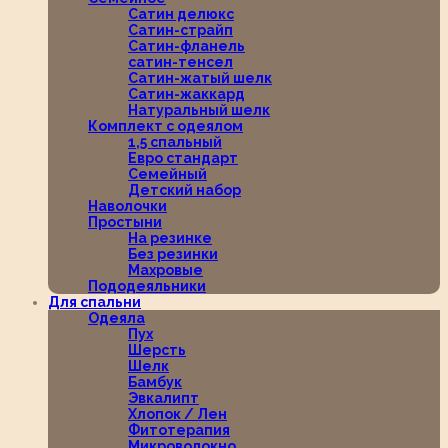
Сатин делюкс
Сатин-страйп
Сатин-фланель
сатин-тенсел
Сатин-жатый шелк
Сатин-жаккард
Натуральный шелк
Комплект с одеялом
1,5 спальный
Евро стандарт
Семейный
Детский набор
Наволочки
Простыни
На резинке
Без резинки
Махровые
Пододеяльники
Для спальни
Одеяла
Пух
Шерсть
Шелк
Бамбук
Эвкалипт
Хлопок / Лен
Фитотерапия
Микроволокно