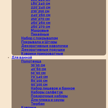
180*240 см
220*240 см
230*250 см
240*260 см
250*270 см
260*260 см
260*270 см
Махровые
Пикейные
Набор с покрывалом
Покрывала и Шторы
Декоративные наволочки
Декоративные подушки
Коврики прикроватные
Для ванной
Полотенца
30*50 см
40*60 см
50*90 см
70*140 см
80*150 см
90*150 см
Набор лицевое и банное
Наборы салфеток
Подарочные наборы
Для пляжа и сауны
Тюрбан
Коврики