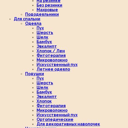
На резинке
Без резинки
Махровые
Пододеяльники
Для спальни
Одеяла
Пух
Шерсть
Шелк
Бамбук
Эвкалипт
Хлопок / Лен
Фитотерапия
Микроволокно
Искусственный пух
Летнее одеяло
Подушки
Пух
Шерсть
Шелк
Бамбук
Эвкалипт
Хлопок
Фитотерапия
Микроволокно
Искусственный пух
Ортопедические
Для декоративных наволочек