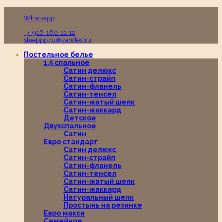
Пн-Вс с 10:00 до 19:00
Whatsapp
+7-916-160-11-12
sleeppp.ru@yandex.ru
Постельное белье
1,5 спальное
Сатин делюкс
Сатин-страйп
Сатин-фланель
Сатин-тенсел
Сатин-жатый шелк
Сатин-жаккард
Детское
Двухспальное
Сатин
Евро стандарт
Сатин делюкс
Сатин-страйп
Сатин-фланель
Сатин-тенсел
Сатин-жатый шелк
Сатин-жаккард
Натуральный шелк
Простынь на резинке
Евро макси
Семейное