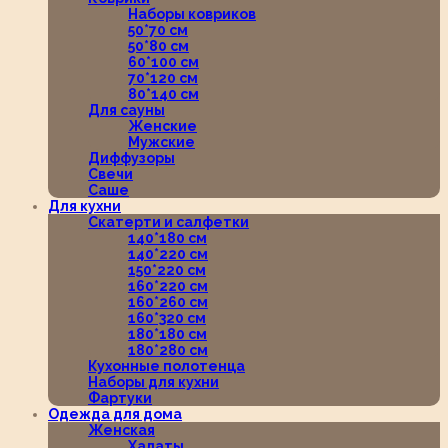
Наборы ковриков
50*70 см
50*80 см
60*100 см
70*120 см
80*140 см
Для сауны
Женские
Мужские
Диффузоры
Свечи
Саше
Для кухни
Скатерти и салфетки
140*180 см
140*220 см
150*220 см
160*220 см
160*260 см
160*320 см
180*180 см
180*280 см
Кухонные полотенца
Наборы для кухни
Фартуки
Одежда для дома
Женская
Халаты