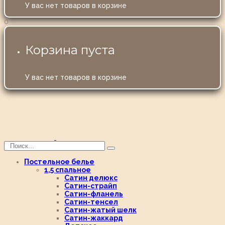
У вас нет товаров в корзине
0
Корзина пуста
У вас нет товаров в корзине
Постельное белье
1,5 спальное
Сатин делюкс
Сатин-страйп
Сатин-фланель
Сатин-тенсел
Сатин-жатый шелк
Сатин-жаккард