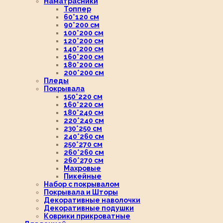
Наматрасники
Топпер
60*120 см
90*200 см
100*200 см
120*200 см
140*200 см
160*200 см
180*200 см
200*200 см
Пледы
Покрывала
150*220 см
160*220 см
180*240 см
220*240 см
230*250 см
240*260 см
250*270 см
260*260 см
260*270 см
Махровые
Пикейные
Набор с покрывалом
Покрывала и Шторы
Декоративные наволочки
Декоративные подушки
Коврики прикроватные