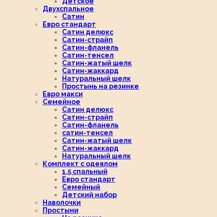
Детское
Двухспальное
Сатин
Евро стандарт
Сатин делюкс
Сатин-страйп
Сатин-фланель
Сатин-тенсел
Сатин-жатый шелк
Сатин-жаккард
Натуральный шелк
Простынь на резинке
Евро макси
Семейное
Сатин делюкс
Сатин-страйп
Сатин-фланель
сатин-тенсел
Сатин-жатый шелк
Сатин-жаккард
Натуральный шелк
Комплект с одеялом
1,5 спальный
Евро стандарт
Семейный
Детский набор
Наволочки
Простыни