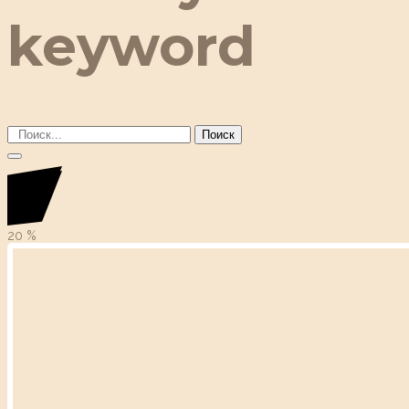
keyword
Поиск
20
%