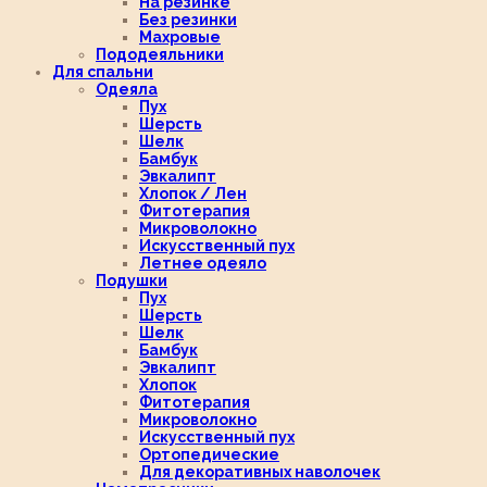
На резинке
Без резинки
Махровые
Пододеяльники
Для спальни
Одеяла
Пух
Шерсть
Шелк
Бамбук
Эвкалипт
Хлопок / Лен
Фитотерапия
Микроволокно
Искусственный пух
Летнее одеяло
Подушки
Пух
Шерсть
Шелк
Бамбук
Эвкалипт
Хлопок
Фитотерапия
Микроволокно
Искусственный пух
Ортопедические
Для декоративных наволочек