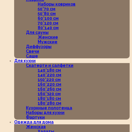
Наборы ковриков
50*70 см
50*80 см
60*100 см
70*120 см
80*140 см
Для сауны
Женские
Мужские
Диффузоры
Свечи
Саше
Для кухни
Скатерти и салфетки
140*180 см
140*220 см
150*220 см
160*220 см
160*260 см
160*320 см
180*180 см
180*280 см
Кухонные полотенца
Наборы для кухни
Фартуки
Одежда для дома
Женская
Халаты