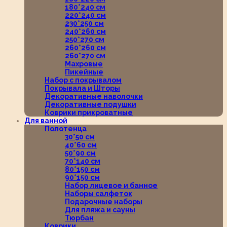
180*240 см
220*240 см
230*250 см
240*260 см
250*270 см
260*260 см
260*270 см
Махровые
Пикейные
Набор с покрывалом
Покрывала и Шторы
Декоративные наволочки
Декоративные подушки
Коврики прикроватные
Для ванной
Полотенца
30*50 см
40*60 см
50*90 см
70*140 см
80*150 см
90*150 см
Набор лицевое и банное
Наборы салфеток
Подарочные наборы
Для пляжа и сауны
Тюрбан
Коврики