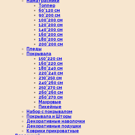
Наматрасники
Топпер
60*120 см
90*200 см
100*200 см
120*200 см
140*200 см
160*200 см
180*200 см
200*200 см
Пледы
Покрывала
150*220 см
160*220 см
180*240 см
220*240 см
230*250 см
240*260 см
250*270 см
260*260 см
260*270 см
Махровые
Пикейные
Набор с покрывалом
Покрывала и Шторы
Декоративные наволочки
Декоративные подушки
Коврики прикроватные