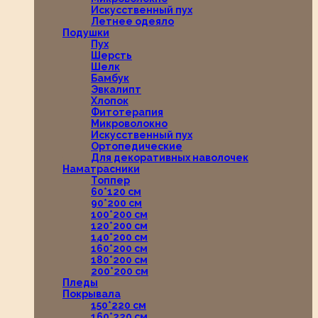
Искусственный пух
Летнее одеяло
Подушки
Пух
Шерсть
Шелк
Бамбук
Эвкалипт
Хлопок
Фитотерапия
Микроволокно
Искусственный пух
Ортопедические
Для декоративных наволочек
Наматрасники
Топпер
60*120 см
90*200 см
100*200 см
120*200 см
140*200 см
160*200 см
180*200 см
200*200 см
Пледы
Покрывала
150*220 см
160*220 см