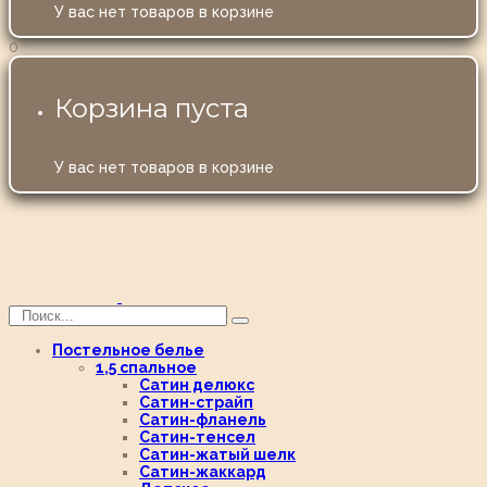
У вас нет товаров в корзине
0
Корзина пуста
У вас нет товаров в корзине
Постельное белье
1,5 спальное
Сатин делюкс
Сатин-страйп
Сатин-фланель
Сатин-тенсел
Сатин-жатый шелк
Сатин-жаккард