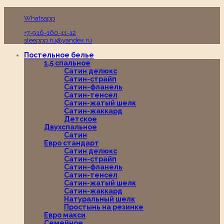
Пн-Вс с 10:00 до 19:00
Whatsapp
+7-916-160-11-12
sleeppp.ru@yandex.ru
Постельное белье
1,5 спальное
Сатин делюкс
Сатин-страйп
Сатин-фланель
Сатин-тенсел
Сатин-жатый шелк
Сатин-жаккард
Детское
Двухспальное
Сатин
Евро стандарт
Сатин делюкс
Сатин-страйп
Сатин-фланель
Сатин-тенсел
Сатин-жатый шелк
Сатин-жаккард
Натуральный шелк
Простынь на резинке
Евро макси
Семейное