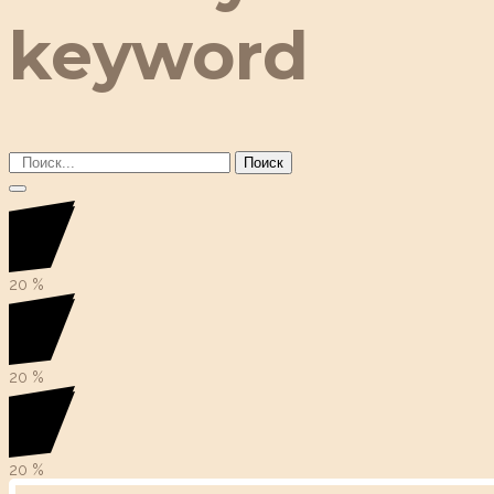
keyword
Поиск
20
%
20
%
20
%