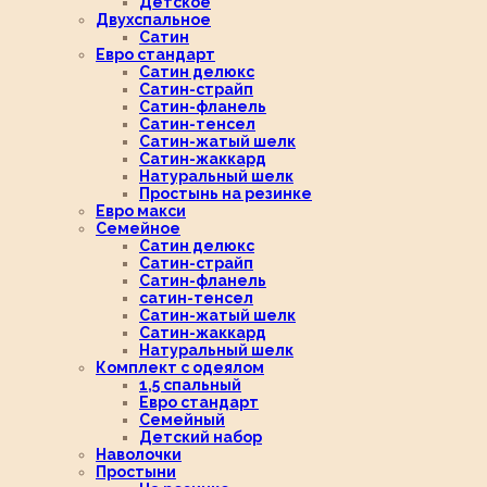
Детское
Двухспальное
Сатин
Евро стандарт
Сатин делюкс
Сатин-страйп
Сатин-фланель
Сатин-тенсел
Сатин-жатый шелк
Сатин-жаккард
Натуральный шелк
Простынь на резинке
Евро макси
Семейное
Сатин делюкс
Сатин-страйп
Сатин-фланель
сатин-тенсел
Сатин-жатый шелк
Сатин-жаккард
Натуральный шелк
Комплект с одеялом
1,5 спальный
Евро стандарт
Семейный
Детский набор
Наволочки
Простыни