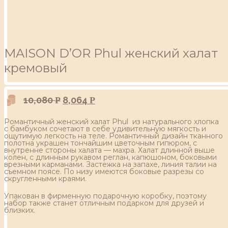
MAISON D’OR Phul женский халат
кремовый
10,080
8,064
Р
Р
Романтичный женский халат Phul из натурального хлопка
с бамбуком сочетают в себе удивительную мягкость и
ощутимую легкость на теле. Романтичный дизайн тканного
полотна украшен тончайшим цветочным гипюром, с
внутренне стороны халата — махра. Халат длинной выше
колен, с длинным рукавом реглан, капюшоном, боковыми
врезными карманами. Застежка на запахе, линия талии на
съемном поясе. По низу имеются боковые разрезы со
скругленными краями.
Упакован в фирменную подарочную коробку, поэтому
набор также станет отличным подарком для друзей и
близких.