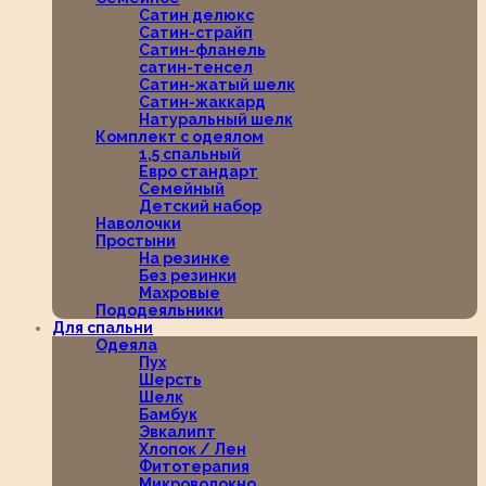
Сатин делюкс
Сатин-страйп
Сатин-фланель
сатин-тенсел
Сатин-жатый шелк
Сатин-жаккард
Натуральный шелк
Комплект с одеялом
1,5 спальный
Евро стандарт
Семейный
Детский набор
Наволочки
Простыни
На резинке
Без резинки
Махровые
Пододеяльники
Для спальни
Одеяла
Пух
Шерсть
Шелк
Бамбук
Эвкалипт
Хлопок / Лен
Фитотерапия
Микроволокно