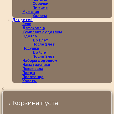
Сорочки
Пижамы
Мужская
Халаты
Для детей
Ясли
Детское 1,5
Комплект с одеялом
Одеяла
До 3 лет
После 3 лет
Подушки
До 3 лет
После 3 лет
Наборы с одеялом
Наматрасники
Покрывала
Пледы
Полотенца
Халаты
0
Корзина пуста