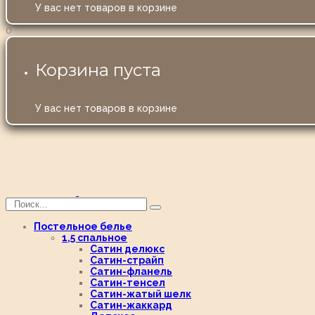
У вас нет товаров в корзине
0
Корзина пуста
У вас нет товаров в корзине
Постельное белье
1,5 спальное
Сатин делюкс
Сатин-страйп
Сатин-фланель
Сатин-тенсел
Сатин-жатый шелк
Сатин-жаккард