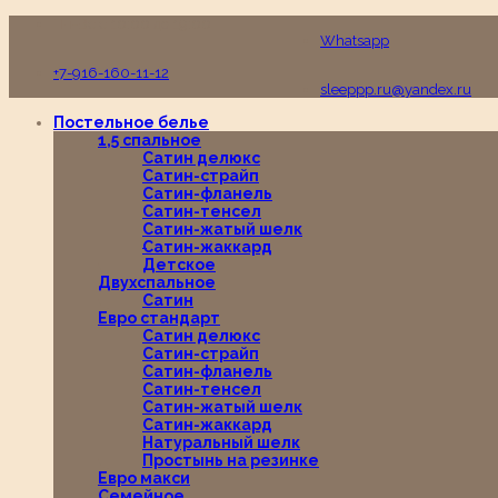
Пн-Вс с 10:00 до 19:00
Whatsapp
+7-916-160-11-12
sleeppp.ru@yandex.ru
Постельное белье
1,5 спальное
Сатин делюкс
Сатин-страйп
Сатин-фланель
Сатин-тенсел
Сатин-жатый шелк
Сатин-жаккард
Детское
Двухспальное
Сатин
Евро стандарт
Сатин делюкс
Сатин-страйп
Сатин-фланель
Сатин-тенсел
Сатин-жатый шелк
Сатин-жаккард
Натуральный шелк
Простынь на резинке
Евро макси
Семейное