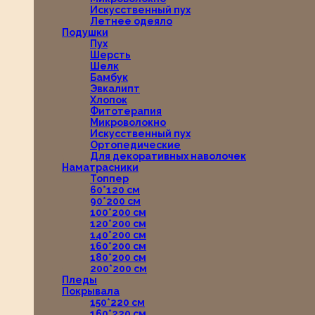
Искусственный пух
Летнее одеяло
Подушки
Пух
Шерсть
Шелк
Бамбук
Эвкалипт
Хлопок
Фитотерапия
Микроволокно
Искусственный пух
Ортопедические
Для декоративных наволочек
Наматрасники
Топпер
60*120 см
90*200 см
100*200 см
120*200 см
140*200 см
160*200 см
180*200 см
200*200 см
Пледы
Покрывала
150*220 см
160*220 см