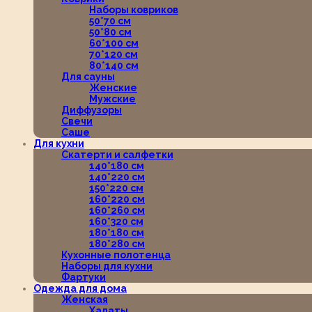
Наборы ковриков
50*70 см
50*80 см
60*100 см
70*120 см
80*140 см
Для сауны
Женские
Мужские
Диффузоры
Свечи
Саше
Для кухни
Скатерти и салфетки
140*180 см
140*220 см
150*220 см
160*220 см
160*260 см
160*320 см
180*180 см
180*280 см
Кухонные полотенца
Наборы для кухни
Фартуки
Одежда для дома
Женская
Халаты