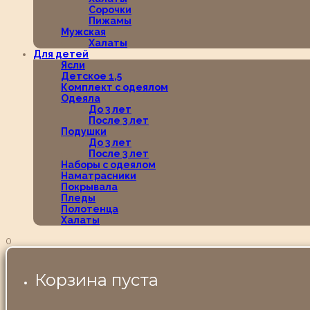
Сорочки
Пижамы
Мужская
Халаты
Для детей
Ясли
Детское 1,5
Комплект с одеялом
Одеяла
До 3 лет
После 3 лет
Подушки
До 3 лет
После 3 лет
Наборы с одеялом
Наматрасники
Покрывала
Пледы
Полотенца
Халаты
0
Корзина пуста