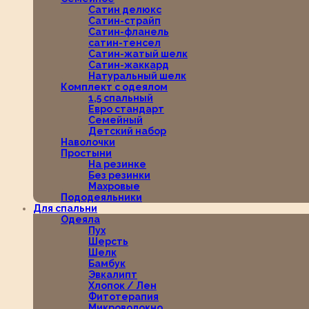
Сатин делюкс
Сатин-страйп
Сатин-фланель
сатин-тенсел
Сатин-жатый шелк
Сатин-жаккард
Натуральный шелк
Комплект с одеялом
1,5 спальный
Евро стандарт
Семейный
Детский набор
Наволочки
Простыни
На резинке
Без резинки
Махровые
Пододеяльники
Для спальни
Одеяла
Пух
Шерсть
Шелк
Бамбук
Эвкалипт
Хлопок / Лен
Фитотерапия
Микроволокно