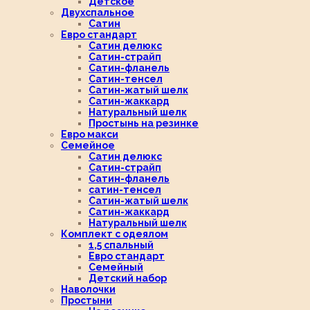
Детское
Двухспальное
Сатин
Евро стандарт
Сатин делюкс
Сатин-страйп
Сатин-фланель
Сатин-тенсел
Сатин-жатый шелк
Сатин-жаккард
Натуральный шелк
Простынь на резинке
Евро макси
Семейное
Сатин делюкс
Сатин-страйп
Сатин-фланель
сатин-тенсел
Сатин-жатый шелк
Сатин-жаккард
Натуральный шелк
Комплект с одеялом
1,5 спальный
Евро стандарт
Семейный
Детский набор
Наволочки
Простыни