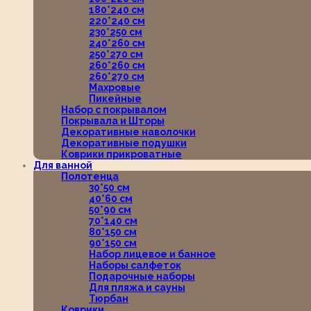
180*240 см
220*240 см
230*250 см
240*260 см
250*270 см
260*260 см
260*270 см
Махровые
Пикейные
Набор с покрывалом
Покрывала и Шторы
Декоративные наволочки
Декоративные подушки
Коврики прикроватные
Для ванной
Полотенца
30*50 см
40*60 см
50*90 см
70*140 см
80*150 см
90*150 см
Набор лицевое и банное
Наборы салфеток
Подарочные наборы
Для пляжа и сауны
Тюрбан
Коврики