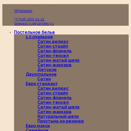
Пн-Вс с 10:00 до 19:00
Whatsapp
+7-916-160-11-12
sleeppp.ru@yandex.ru
Постельное белье
1,5 спальное
Сатин делюкс
Сатин-страйп
Сатин-фланель
Сатин-тенсел
Сатин-жатый шелк
Сатин-жаккард
Детское
Двухспальное
Сатин
Евро стандарт
Сатин делюкс
Сатин-страйп
Сатин-фланель
Сатин-тенсел
Сатин-жатый шелк
Сатин-жаккард
Натуральный шелк
Простынь на резинке
Евро макси
Семейное