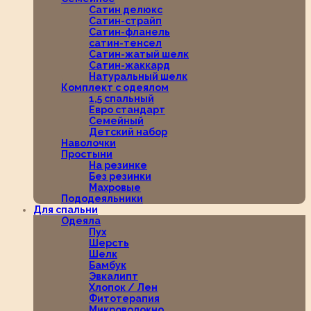
Сатин делюкс
Сатин-страйп
Сатин-фланель
сатин-тенсел
Сатин-жатый шелк
Сатин-жаккард
Натуральный шелк
Комплект с одеялом
1,5 спальный
Евро стандарт
Семейный
Детский набор
Наволочки
Простыни
На резинке
Без резинки
Махровые
Пододеяльники
Для спальни
Одеяла
Пух
Шерсть
Шелк
Бамбук
Эвкалипт
Хлопок / Лен
Фитотерапия
Микроволокно