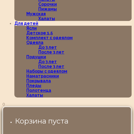
Сорочки
Пижамы
Мужская
Халаты
Для детей
Ясли
Детское 1,5
Комплект с одеялом
Одеяла
До 3 лет
После 3 лет
Подушки
До 3 лет
После 3 лет
Наборы с одеялом
Наматрасники
Покрывала
Пледы
Полотенца
Халаты
0
Корзина пуста