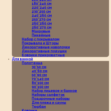
180*240 см
220*240 см
230*250 см
240*260 см
250*270 см
260*260 см
260*270 см
Махровые
Пикейные
Набор с покрывалом
Покрывала и Шторы
Декоративные наволочки
Декоративные подушки
Коврики прикроватные
Для ванной
Полотенца
30*50 см
40*60 см
50*90 см
70*140 см
80*150 см
90*150 см
Набор лицевое и банное
Наборы салфеток
Подарочные наборы
Для пляжа и сауны
Тюрбан
Коврики