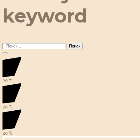
keyword
Поиск
20
%
20
%
20
%