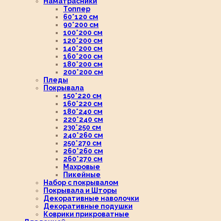
Наматрасники
Топпер
60*120 см
90*200 см
100*200 см
120*200 см
140*200 см
160*200 см
180*200 см
200*200 см
Пледы
Покрывала
150*220 см
160*220 см
180*240 см
220*240 см
230*250 см
240*260 см
250*270 см
260*260 см
260*270 см
Махровые
Пикейные
Набор с покрывалом
Покрывала и Шторы
Декоративные наволочки
Декоративные подушки
Коврики прикроватные