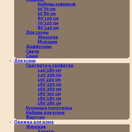
Наборы ковриков
50*70 см
50*80 см
60*100 см
70*120 см
80*140 см
Для сауны
Женские
Мужские
Диффузоры
Свечи
Саше
Для кухни
Скатерти и салфетки
140*180 см
140*220 см
150*220 см
160*220 см
160*260 см
160*320 см
180*180 см
180*280 см
Кухонные полотенца
Наборы для кухни
Фартуки
Одежда для дома
Женская
Халаты