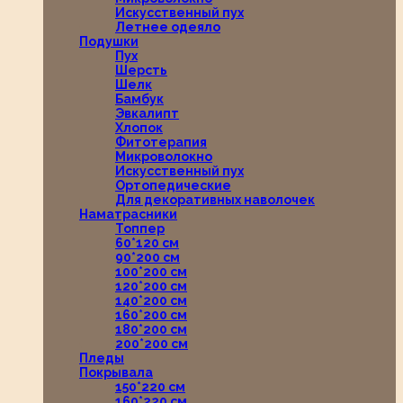
Искусственный пух
Летнее одеяло
Подушки
Пух
Шерсть
Шелк
Бамбук
Эвкалипт
Хлопок
Фитотерапия
Микроволокно
Искусственный пух
Ортопедические
Для декоративных наволочек
Наматрасники
Топпер
60*120 см
90*200 см
100*200 см
120*200 см
140*200 см
160*200 см
180*200 см
200*200 см
Пледы
Покрывала
150*220 см
160*220 см