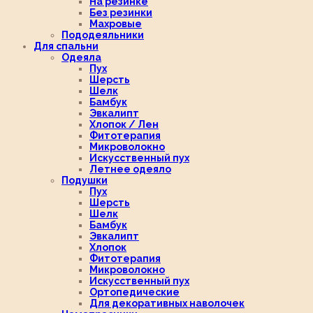
На резинке
Без резинки
Махровые
Пододеяльники
Для спальни
Одеяла
Пух
Шерсть
Шелк
Бамбук
Эвкалипт
Хлопок / Лен
Фитотерапия
Микроволокно
Искусственный пух
Летнее одеяло
Подушки
Пух
Шерсть
Шелк
Бамбук
Эвкалипт
Хлопок
Фитотерапия
Микроволокно
Искусственный пух
Ортопедические
Для декоративных наволочек