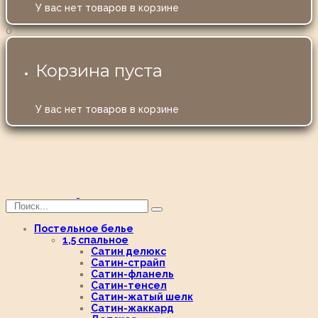
У вас нет товаров в корзине
0
Корзина пуста
У вас нет товаров в корзине
Постельное белье
1,5 спальное
Сатин делюкс
Сатин-страйп
Сатин-фланель
Сатин-тенсел
Сатин-жатый шелк
Сатин-жаккард