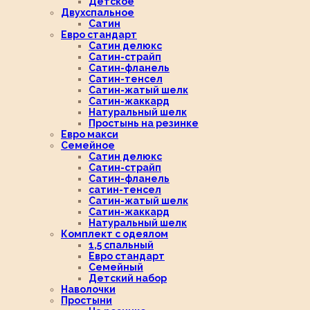
Детское
Двухспальное
Сатин
Евро стандарт
Сатин делюкс
Сатин-страйп
Сатин-фланель
Сатин-тенсел
Сатин-жатый шелк
Сатин-жаккард
Натуральный шелк
Простынь на резинке
Евро макси
Семейное
Сатин делюкс
Сатин-страйп
Сатин-фланель
сатин-тенсел
Сатин-жатый шелк
Сатин-жаккард
Натуральный шелк
Комплект с одеялом
1,5 спальный
Евро стандарт
Семейный
Детский набор
Наволочки
Простыни