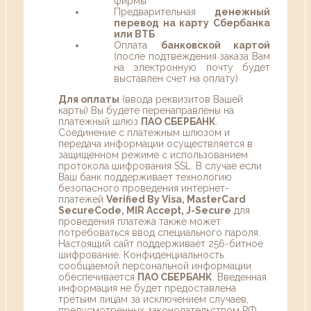
фирмы
Предварительная
денежный
перевод на карту Сбербанка
или ВТБ
Оплата
банковской картой
(после подтвеждения заказа Вам
на электронную почту будет
выставлен счет на оплату)
Для оплаты
(ввода реквизитов Вашей
карты) Вы будете перенаправлены на
платежный шлюз
ПАО СБЕРБАНК
.
Соединение с платежным шлюзом и
передача информации осуществляется в
защищенном режиме с использованием
протокола шифрования SSL. В случае если
Ваш банк поддерживает технологию
безопасного проведения интернет-
платежей
Verified By Visa, MasterCard
SecureCode, MIR Accept, J-Secure
для
проведения платежа также может
потребоваться ввод специального пароля.
Настоящий сайт поддерживает 256-битное
шифрование. Конфиденциальность
сообщаемой персональной информации
обеспечивается
ПАО СБЕРБАНК
. Введенная
информация не будет предоставлена
третьим лицам за исключением случаев,
предусмотренных законодательством РФ.