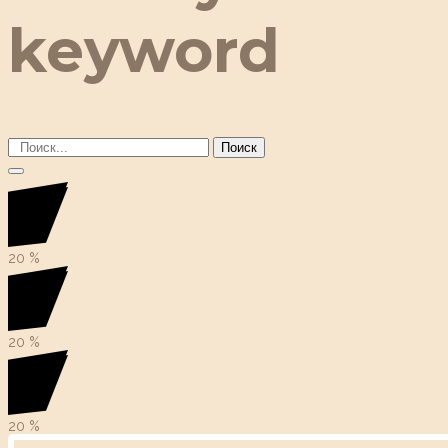
keyword
Поиск
20
%
20
%
20
%