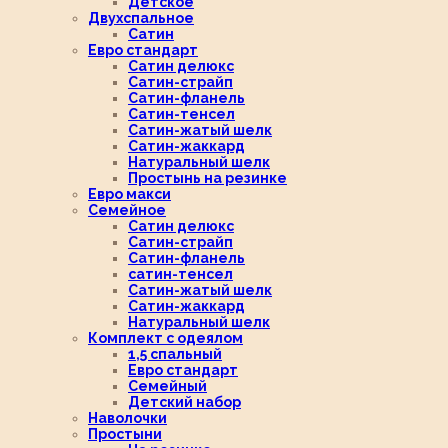
Детское
Двухспальное
Сатин
Евро стандарт
Сатин делюкс
Сатин-страйп
Сатин-фланель
Сатин-тенсел
Сатин-жатый шелк
Сатин-жаккард
Натуральный шелк
Простынь на резинке
Евро макси
Семейное
Сатин делюкс
Сатин-страйп
Сатин-фланель
сатин-тенсел
Сатин-жатый шелк
Сатин-жаккард
Натуральный шелк
Комплект с одеялом
1,5 спальный
Евро стандарт
Семейный
Детский набор
Наволочки
Простыни