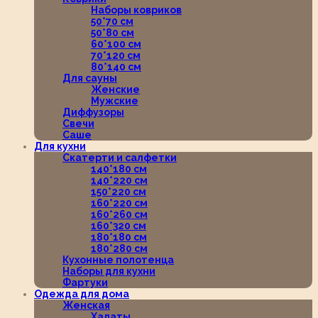
Наборы ковриков
50*70 см
50*80 см
60*100 см
70*120 см
80*140 см
Для сауны
Женские
Мужские
Диффузоры
Свечи
Саше
Для кухни
Скатерти и салфетки
140*180 см
140*220 см
150*220 см
160*220 см
160*260 см
160*320 см
180*180 см
180*280 см
Кухонные полотенца
Наборы для кухни
Фартуки
Одежда для дома
Женская
Халаты