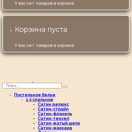
У вас нет товаров в корзине
0
Корзина пуста
У вас нет товаров в корзине
Постельное белье
1,5 спальное
Сатин делюкс
Сатин-страйп
Сатин-фланель
Сатин-тенсел
Сатин-жатый шелк
Сатин-жаккард