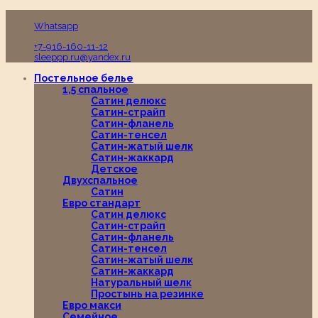
Пн-Вс с 10:00 до 19:00
Whatsapp
+7-916-160-11-12
sleeppp.ru@yandex.ru
Постельное белье
1,5 спальное
Сатин делюкс
Сатин-страйп
Сатин-фланель
Сатин-тенсел
Сатин-жатый шелк
Сатин-жаккард
Детское
Двухспальное
Сатин
Евро стандарт
Сатин делюкс
Сатин-страйп
Сатин-фланель
Сатин-тенсел
Сатин-жатый шелк
Сатин-жаккард
Натуральный шелк
Простынь на резинке
Евро макси
Семейное