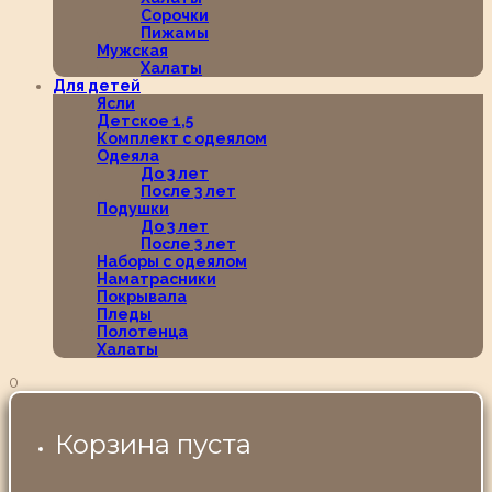
Сорочки
Пижамы
Мужская
Халаты
Для детей
Ясли
Детское 1,5
Комплект с одеялом
Одеяла
До 3 лет
После 3 лет
Подушки
До 3 лет
После 3 лет
Наборы с одеялом
Наматрасники
Покрывала
Пледы
Полотенца
Халаты
0
Корзина пуста