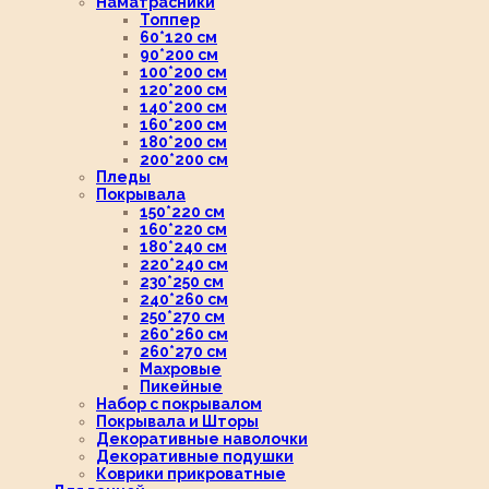
Наматрасники
Топпер
60*120 см
90*200 см
100*200 см
120*200 см
140*200 см
160*200 см
180*200 см
200*200 см
Пледы
Покрывала
150*220 см
160*220 см
180*240 см
220*240 см
230*250 см
240*260 см
250*270 см
260*260 см
260*270 см
Махровые
Пикейные
Набор с покрывалом
Покрывала и Шторы
Декоративные наволочки
Декоративные подушки
Коврики прикроватные