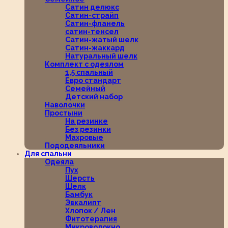
Сатин делюкс
Сатин-страйп
Сатин-фланель
сатин-тенсел
Сатин-жатый шелк
Сатин-жаккард
Натуральный шелк
Комплект с одеялом
1,5 спальный
Евро стандарт
Семейный
Детский набор
Наволочки
Простыни
На резинке
Без резинки
Махровые
Пододеяльники
Для спальни
Одеяла
Пух
Шерсть
Шелк
Бамбук
Эвкалипт
Хлопок / Лен
Фитотерапия
Микроволокно