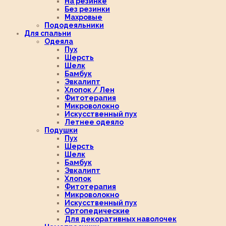
На резинке
Без резинки
Махровые
Пододеяльники
Для спальни
Одеяла
Пух
Шерсть
Шелк
Бамбук
Эвкалипт
Хлопок / Лен
Фитотерапия
Микроволокно
Искусственный пух
Летнее одеяло
Подушки
Пух
Шерсть
Шелк
Бамбук
Эвкалипт
Хлопок
Фитотерапия
Микроволокно
Искусственный пух
Ортопедические
Для декоративных наволочек