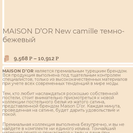
MAISON D’OR New camille темно-
бежевый
9,568
–
10,912
Р
Р
MAISON D’OR
является премиальным турецким брендом.
Вся продукция выполнена под тщательным контролем
специалистов, только из высококачественных материалов
при учете всех современных тенденций в мире моды.
Тем, кто любит наслаждаться роскошью собственной
постели, стоит внимательно присмотреться к новой
коллекции постельного белья из жатого сатина,
представленной брендом Maison D’or. Каждая минута,
проведенная на сатине, будет дарить удовольствие и
покой.
Премиальная коллекция выполнена безупречно, и вы не
найдете в комплекте ни единого изъяна. Тончайший
материал приятно прикасается к телу и даже при