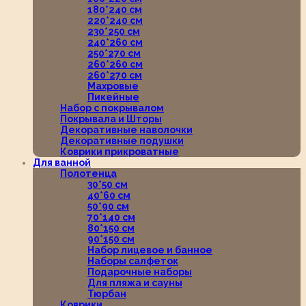
180*240 см
220*240 см
230*250 см
240*260 см
250*270 см
260*260 см
260*270 см
Махровые
Пикейные
Набор с покрывалом
Покрывала и Шторы
Декоративные наволочки
Декоративные подушки
Коврики прикроватные
Для ванной
Полотенца
30*50 см
40*60 см
50*90 см
70*140 см
80*150 см
90*150 см
Набор лицевое и банное
Наборы салфеток
Подарочные наборы
Для пляжа и сауны
Тюрбан
Коврики