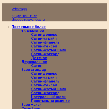
Пн-Вс с 10:00 до 19:00
Whatsapp
+7-916-160-11-12
sleeppp.ru@yandex.ru
Постельное белье
1,5 спальное
Сатин делюкс
Сатин-страйп
Сатин-фланель
Сатин-тенсел
Сатин-жатый шелк
Сатин-жаккард
Детское
Двухспальное
Сатин
Евро стандарт
Сатин делюкс
Сатин-страйп
Сатин-фланель
Сатин-тенсел
Сатин-жатый шелк
Сатин-жаккард
Натуральный шелк
Простынь на резинке
Евро макси
Семейное