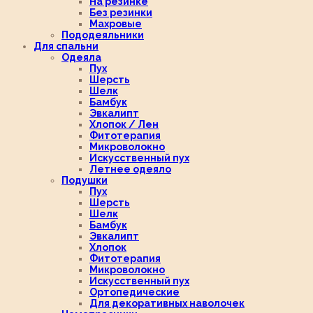
На резинке
Без резинки
Махровые
Пододеяльники
Для спальни
Одеяла
Пух
Шерсть
Шелк
Бамбук
Эвкалипт
Хлопок / Лен
Фитотерапия
Микроволокно
Искусственный пух
Летнее одеяло
Подушки
Пух
Шерсть
Шелк
Бамбук
Эвкалипт
Хлопок
Фитотерапия
Микроволокно
Искусственный пух
Ортопедические
Для декоративных наволочек