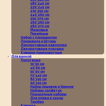
180*240 см
220*240 см
230*250 см
240*260 см
250*270 см
260*260 см
260*270 см
Махровые
Пикейные
Набор с покрывалом
Покрывала и Шторы
Декоративные наволочки
Декоративные подушки
Коврики прикроватные
Для ванной
Полотенца
30*50 см
40*60 см
50*90 см
70*140 см
80*150 см
90*150 см
Набор лицевое и банное
Наборы салфеток
Подарочные наборы
Для пляжа и сауны
Тюрбан
Коврики