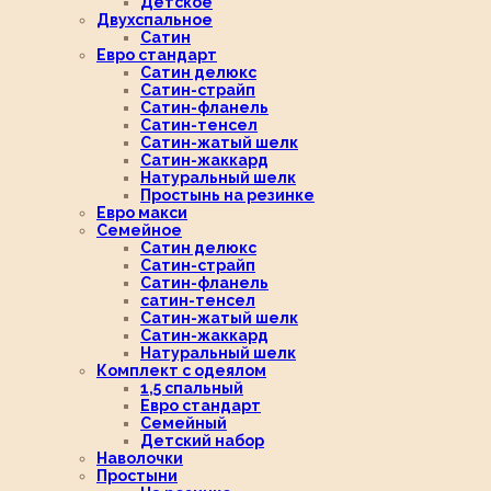
Детское
Двухспальное
Сатин
Евро стандарт
Сатин делюкс
Сатин-страйп
Сатин-фланель
Сатин-тенсел
Сатин-жатый шелк
Сатин-жаккард
Натуральный шелк
Простынь на резинке
Евро макси
Семейное
Сатин делюкс
Сатин-страйп
Сатин-фланель
сатин-тенсел
Сатин-жатый шелк
Сатин-жаккард
Натуральный шелк
Комплект с одеялом
1,5 спальный
Евро стандарт
Семейный
Детский набор
Наволочки
Простыни