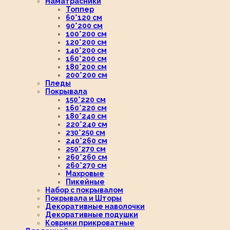
Наматрасники
Топпер
60*120 см
90*200 см
100*200 см
120*200 см
140*200 см
160*200 см
180*200 см
200*200 см
Пледы
Покрывала
150*220 см
160*220 см
180*240 см
220*240 см
230*250 см
240*260 см
250*270 см
260*260 см
260*270 см
Махровые
Пикейные
Набор с покрывалом
Покрывала и Шторы
Декоративные наволочки
Декоративные подушки
Коврики прикроватные