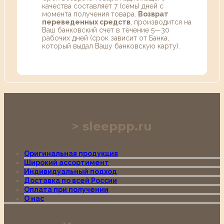
качества составляет 7 (семь) дней с
момента получения товара.
Возврат
переведенных средств
, производится на
Ваш банковский счет в течение 5—30
рабочих дней (срок зависит от Банка,
который выдал Вашу банковскую карту).
sleeppp.ru
Оригинальная продукция
Широкий ассортимент
Индивидуальный подход
Доставка по всей России
Оплата при получении
О нас