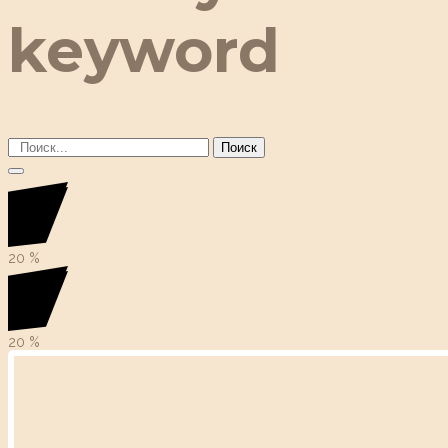
keyword
Поиск
20
%
20
%