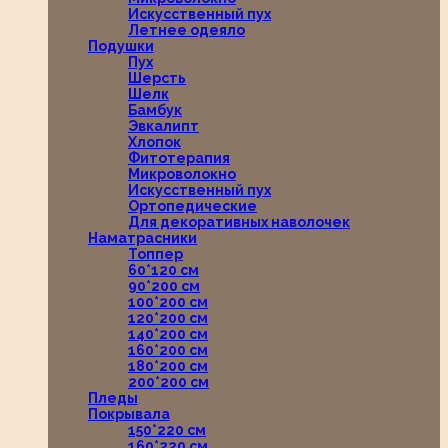
Искусственный пух
Летнее одеяло
Подушки
Пух
Шерсть
Шелк
Бамбук
Эвкалипт
Хлопок
Фитотерапия
Микроволокно
Искусственный пух
Ортопедические
Для декоративных наволочек
Наматрасники
Топпер
60*120 см
90*200 см
100*200 см
120*200 см
140*200 см
160*200 см
180*200 см
200*200 см
Пледы
Покрывала
150*220 см
160*220 см