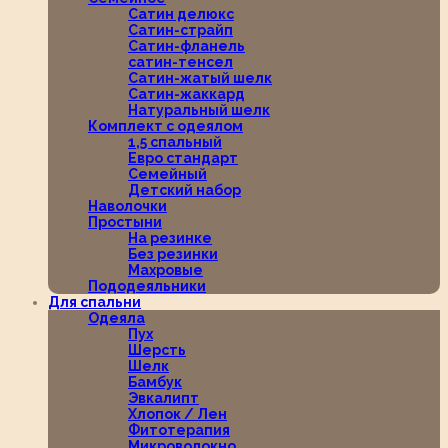
Сатин делюкс
Сатин-страйп
Сатин-фланель
сатин-тенсел
Сатин-жатый шелк
Сатин-жаккард
Натуральный шелк
Комплект с одеялом
1,5 спальный
Евро стандарт
Семейный
Детский набор
Наволочки
Простыни
На резинке
Без резинки
Махровые
Пододеяльники
Для спальни
Одеяла
Пух
Шерсть
Шелк
Бамбук
Эвкалипт
Хлопок / Лен
Фитотерапия
Микроволокно