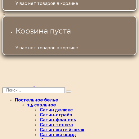
У вас нет товаров в корзине
0
Корзина пуста
У вас нет товаров в корзине
Постельное белье
1,5 спальное
Сатин делюкс
Сатин-страйп
Сатин-фланель
Сатин-тенсел
Сатин-жатый шелк
Сатин-жаккард