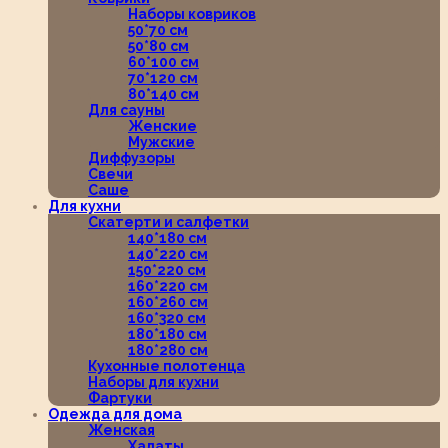
Наборы ковриков
50*70 см
50*80 см
60*100 см
70*120 см
80*140 см
Для сауны
Женские
Мужские
Диффузоры
Свечи
Саше
Для кухни
Скатерти и салфетки
140*180 см
140*220 см
150*220 см
160*220 см
160*260 см
160*320 см
180*180 см
180*280 см
Кухонные полотенца
Наборы для кухни
Фартуки
Одежда для дома
Женская
Халаты