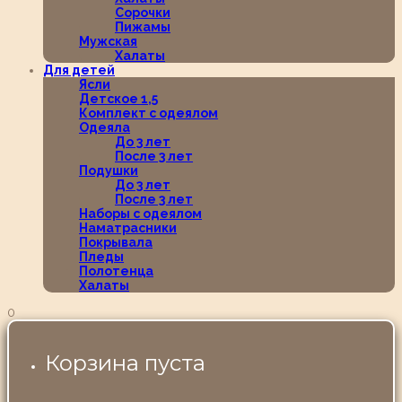
Сорочки
Пижамы
Мужская
Халаты
Для детей
Ясли
Детское 1,5
Комплект с одеялом
Одеяла
До 3 лет
После 3 лет
Подушки
До 3 лет
После 3 лет
Наборы с одеялом
Наматрасники
Покрывала
Пледы
Полотенца
Халаты
0
Корзина пуста