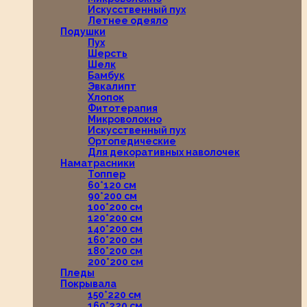
Искусственный пух
Летнее одеяло
Подушки
Пух
Шерсть
Шелк
Бамбук
Эвкалипт
Хлопок
Фитотерапия
Микроволокно
Искусственный пух
Ортопедические
Для декоративных наволочек
Наматрасники
Топпер
60*120 см
90*200 см
100*200 см
120*200 см
140*200 см
160*200 см
180*200 см
200*200 см
Пледы
Покрывала
150*220 см
160*220 см