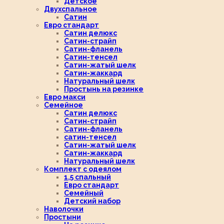
Детское
Двухспальное
Сатин
Евро стандарт
Сатин делюкс
Сатин-страйп
Сатин-фланель
Сатин-тенсел
Сатин-жатый шелк
Сатин-жаккард
Натуральный шелк
Простынь на резинке
Евро макси
Семейное
Сатин делюкс
Сатин-страйп
Сатин-фланель
сатин-тенсел
Сатин-жатый шелк
Сатин-жаккард
Натуральный шелк
Комплект с одеялом
1,5 спальный
Евро стандарт
Семейный
Детский набор
Наволочки
Простыни