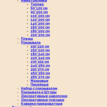
Наматрасники
Топпер
60*120 см
90*200 см
100*200 см
120*200 см
140*200 см
160*200 см
180*200 см
200*200 см
Пледы
Покрывала
150*220 см
160*220 см
180*240 см
220*240 см
230*250 см
240*260 см
250*270 см
260*260 см
260*270 см
Махровые
Пикейные
Набор с покрывалом
Покрывала и Шторы
Декоративные наволочки
Декоративные подушки
Коврики прикроватные