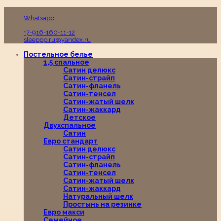
Пн-Вс с 10:00 до 19:00
Whatsapp
+7-916-160-11-12
sleeppp.ru@yandex.ru
Постельное белье
1,5 спальное
Сатин делюкс
Сатин-страйп
Сатин-фланель
Сатин-тенсел
Сатин-жатый шелк
Сатин-жаккард
Детское
Двухспальное
Сатин
Евро стандарт
Сатин делюкс
Сатин-страйп
Сатин-фланель
Сатин-тенсел
Сатин-жатый шелк
Сатин-жаккард
Натуральный шелк
Простынь на резинке
Евро макси
Семейное