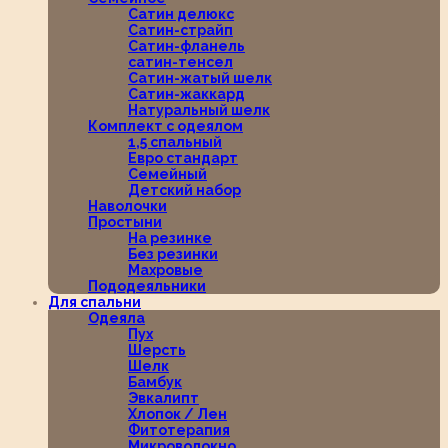
Сатин делюкс
Сатин-страйп
Сатин-фланель
сатин-тенсел
Сатин-жатый шелк
Сатин-жаккард
Натуральный шелк
Комплект с одеялом
1,5 спальный
Евро стандарт
Семейный
Детский набор
Наволочки
Простыни
На резинке
Без резинки
Махровые
Пододеяльники
Для спальни
Одеяла
Пух
Шерсть
Шелк
Бамбук
Эвкалипт
Хлопок / Лен
Фитотерапия
Микроволокно