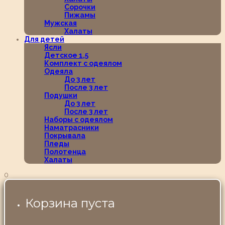
Сорочки
Пижамы
Мужская
Халаты
Для детей
Ясли
Детское 1,5
Комплект с одеялом
Одеяла
До 3 лет
После 3 лет
Подушки
До 3 лет
После 3 лет
Наборы с одеялом
Наматрасники
Покрывала
Пледы
Полотенца
Халаты
0
Корзина пуста