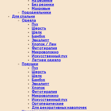
На резинке
Без резинки
Махровые
Пододеяльники
Для спальни
Одеяла
Пух
Шерсть
Шелк
Бамбук
Эвкалипт
Хлопок / Лен
Фитотерапия
Микроволокно
Искусственный пух
Летнее одеяло
Подушки
Пух
Шерсть
Шелк
Бамбук
Эвкалипт
Хлопок
Фитотерапия
Микроволокно
Искусственный пух
Ортопедические
Для декоративных наволочек