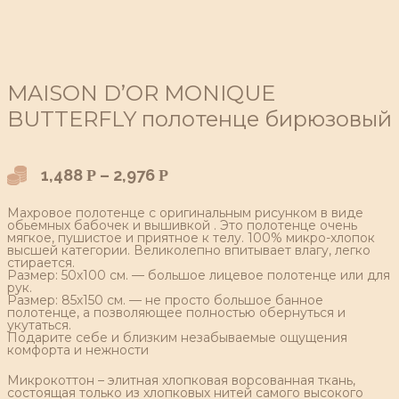
MAISON D’OR MONIQUE
BUTTERFLY полотенце бирюзовый
1,488
–
2,976
Р
Р
Махровое полотенце с оригинальным рисунком в виде
обьемных бабочек и вышивкой . Это полотенце очень
мягкое, пушистое и приятное к телу. 100% микро-хлопок
высшей категории. Великолепно впитывает влагу, легко
стирается.
Размер: 50х100 см. — большое лицевое полотенце или для
рук.
Размер: 85х150 см. — не просто большое банное
полотенце, а позволяющее полностью обернуться и
укутаться.
Подарите себе и близким незабываемые ощущения
комфорта и нежности
Микрокоттон – элитная хлопковая ворсованная ткань,
состоящая только из хлопковых нитей самого высокого