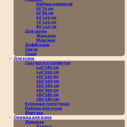
Наборы ковриков
50*70 см
50*80 см
60*100 см
70*120 см
80*140 см
Для сауны
Женские
Мужские
Диффузоры
Свечи
Саше
Для кухни
Скатерти и салфетки
140*180 см
140*220 см
150*220 см
160*220 см
160*260 см
160*320 см
180*180 см
180*280 см
Кухонные полотенца
Наборы для кухни
Фартуки
Одежда для дома
Женская
Халаты