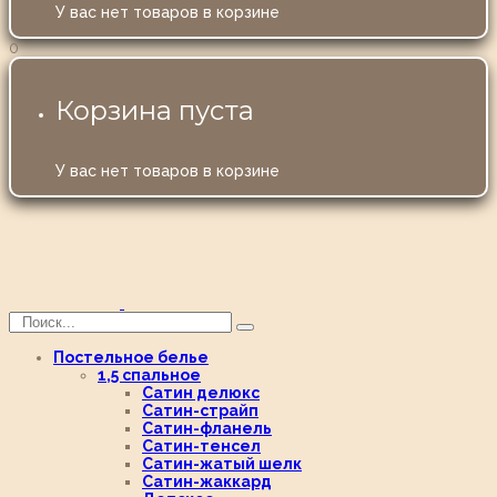
У вас нет товаров в корзине
0
Корзина пуста
У вас нет товаров в корзине
Постельное белье
1,5 спальное
Сатин делюкс
Сатин-страйп
Сатин-фланель
Сатин-тенсел
Сатин-жатый шелк
Сатин-жаккард