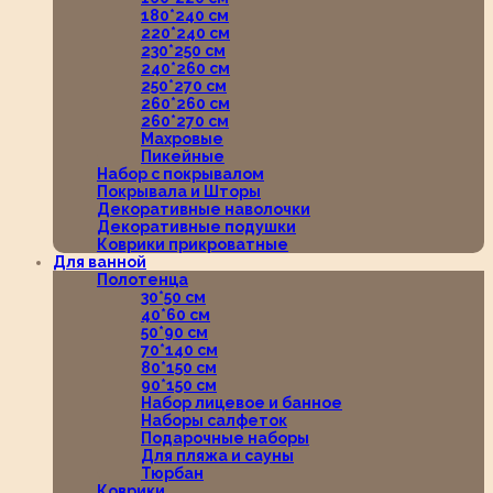
180*240 см
220*240 см
230*250 см
240*260 см
250*270 см
260*260 см
260*270 см
Махровые
Пикейные
Набор с покрывалом
Покрывала и Шторы
Декоративные наволочки
Декоративные подушки
Коврики прикроватные
Для ванной
Полотенца
30*50 см
40*60 см
50*90 см
70*140 см
80*150 см
90*150 см
Набор лицевое и банное
Наборы салфеток
Подарочные наборы
Для пляжа и сауны
Тюрбан
Коврики