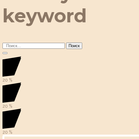
keyword
Поиск
20
%
20
%
20
%