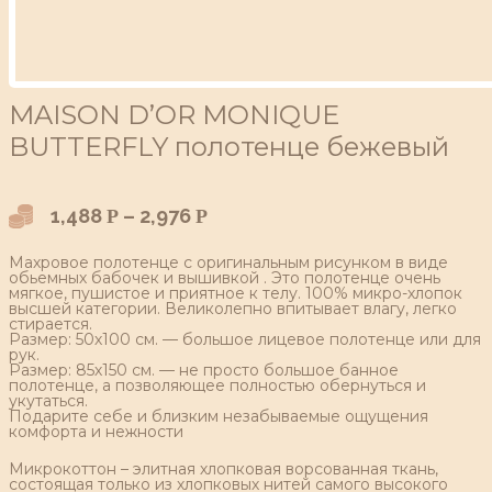
MAISON D’OR MONIQUE
BUTTERFLY полотенце бежевый
1,488
–
2,976
Р
Р
Махровое полотенце с оригинальным рисунком в виде
обьемных бабочек и вышивкой . Это полотенце очень
мягкое, пушистое и приятное к телу. 100% микро-хлопок
высшей категории. Великолепно впитывает влагу, легко
стирается.
Размер: 50х100 см. — большое лицевое полотенце или для
рук.
Размер: 85х150 см. — не просто большое банное
полотенце, а позволяющее полностью обернуться и
укутаться.
Подарите себе и близким незабываемые ощущения
комфорта и нежности
Микрокоттон – элитная хлопковая ворсованная ткань,
состоящая только из хлопковых нитей самого высокого