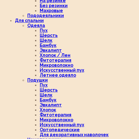
На резинке
Без резинки
Махровые
Пододеяльники
Для спальни
Одеяла
Пух
Шерсть
Шелк
Бамбук
Эвкалипт
Хлопок / Лен
Фитотерапия
Микроволокно
Искусственный пух
Летнее одеяло
Подушки
Пух
Шерсть
Шелк
Бамбук
Эвкалипт
Хлопок
Фитотерапия
Микроволокно
Искусственный пух
Ортопедические
Для декоративных наволочек