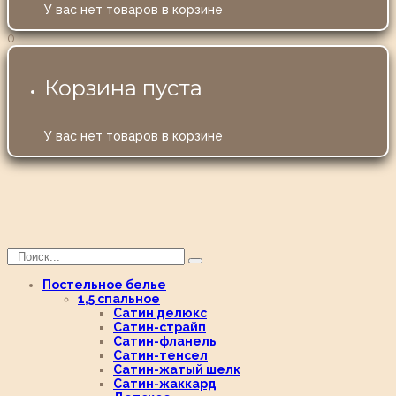
У вас нет товаров в корзине
0
Корзина пуста
У вас нет товаров в корзине
Постельное белье
1,5 спальное
Сатин делюкс
Сатин-страйп
Сатин-фланель
Сатин-тенсел
Сатин-жатый шелк
Сатин-жаккард