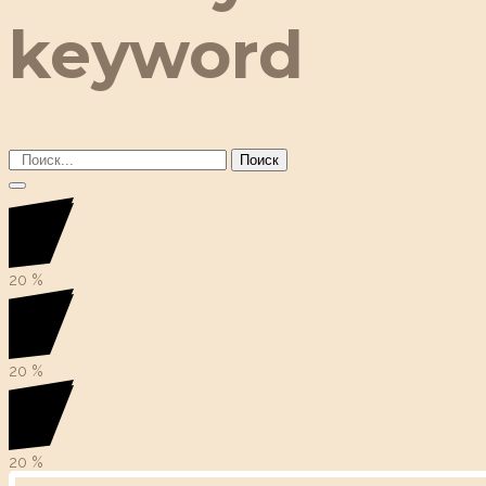
keyword
Поиск
20
%
20
%
20
%