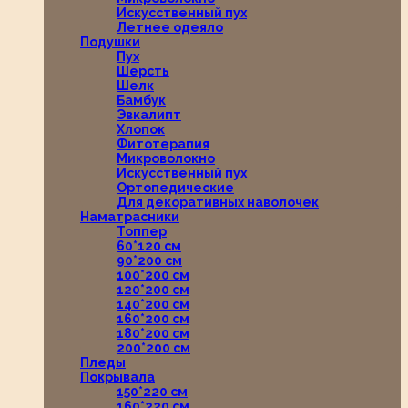
Искусственный пух
Летнее одеяло
Подушки
Пух
Шерсть
Шелк
Бамбук
Эвкалипт
Хлопок
Фитотерапия
Микроволокно
Искусственный пух
Ортопедические
Для декоративных наволочек
Наматрасники
Топпер
60*120 см
90*200 см
100*200 см
120*200 см
140*200 см
160*200 см
180*200 см
200*200 см
Пледы
Покрывала
150*220 см
160*220 см