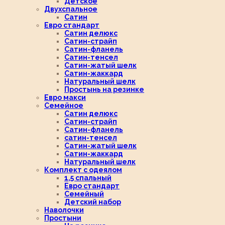
Детское
Двухспальное
Сатин
Евро стандарт
Сатин делюкс
Сатин-страйп
Сатин-фланель
Сатин-тенсел
Сатин-жатый шелк
Сатин-жаккард
Натуральный шелк
Простынь на резинке
Евро макси
Семейное
Сатин делюкс
Сатин-страйп
Сатин-фланель
сатин-тенсел
Сатин-жатый шелк
Сатин-жаккард
Натуральный шелк
Комплект с одеялом
1,5 спальный
Евро стандарт
Семейный
Детский набор
Наволочки
Простыни