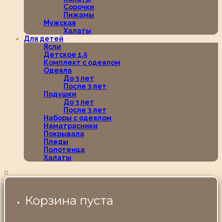
Сорочки
Пижамы
Мужская
Халаты
Для детей
Ясли
Детское 1,5
Комплект с одеялом
Одеяла
До 3 лет
После 3 лет
Подушки
До 3 лет
После 3 лет
Наборы с одеялом
Наматрасники
Покрывала
Пледы
Полотенца
Халаты
0
Корзина пуста