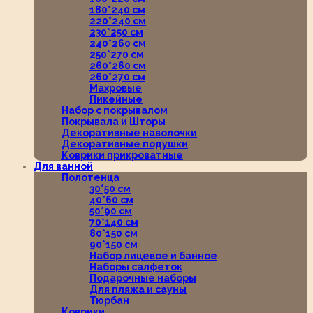
180*240 см
220*240 см
230*250 см
240*260 см
250*270 см
260*260 см
260*270 см
Махровые
Пикейные
Набор с покрывалом
Покрывала и Шторы
Декоративные наволочки
Декоративные подушки
Коврики прикроватные
Для ванной
Полотенца
30*50 см
40*60 см
50*90 см
70*140 см
80*150 см
90*150 см
Набор лицевое и банное
Наборы салфеток
Подарочные наборы
Для пляжа и сауны
Тюрбан
Коврики