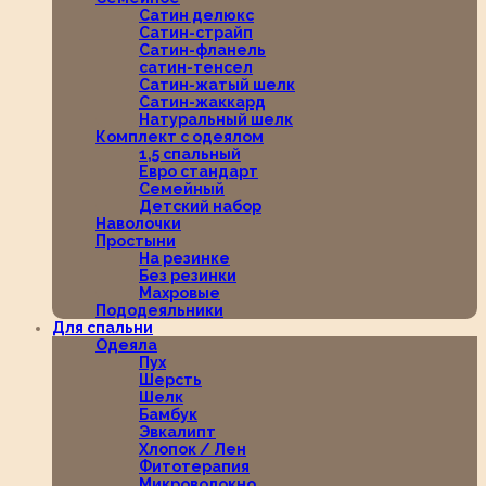
Сатин делюкс
Сатин-страйп
Сатин-фланель
сатин-тенсел
Сатин-жатый шелк
Сатин-жаккард
Натуральный шелк
Комплект с одеялом
1,5 спальный
Евро стандарт
Семейный
Детский набор
Наволочки
Простыни
На резинке
Без резинки
Махровые
Пододеяльники
Для спальни
Одеяла
Пух
Шерсть
Шелк
Бамбук
Эвкалипт
Хлопок / Лен
Фитотерапия
Микроволокно