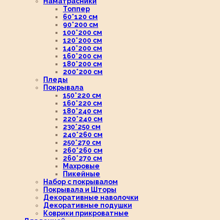
Наматрасники
Топпер
60*120 см
90*200 см
100*200 см
120*200 см
140*200 см
160*200 см
180*200 см
200*200 см
Пледы
Покрывала
150*220 см
160*220 см
180*240 см
220*240 см
230*250 см
240*260 см
250*270 см
260*260 см
260*270 см
Махровые
Пикейные
Набор с покрывалом
Покрывала и Шторы
Декоративные наволочки
Декоративные подушки
Коврики прикроватные