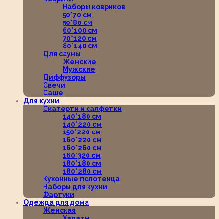
Наборы ковриков
50*70 см
50*80 см
60*100 см
70*120 см
80*140 см
Для сауны
Женские
Мужские
Диффузоры
Свечи
Саше
Для кухни
Скатерти и салфетки
140*180 см
140*220 см
150*220 см
160*220 см
160*260 см
160*320 см
180*180 см
180*280 см
Кухонные полотенца
Наборы для кухни
Фартуки
Одежда для дома
Женская
Халаты