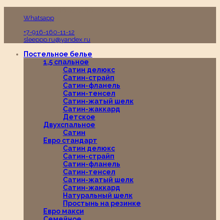
Пн-Вс с 10:00 до 19:00
Whatsapp
+7-916-160-11-12
sleeppp.ru@yandex.ru
Постельное белье
1,5 спальное
Сатин делюкс
Сатин-страйп
Сатин-фланель
Сатин-тенсел
Сатин-жатый шелк
Сатин-жаккард
Детское
Двухспальное
Сатин
Евро стандарт
Сатин делюкс
Сатин-страйп
Сатин-фланель
Сатин-тенсел
Сатин-жатый шелк
Сатин-жаккард
Натуральный шелк
Простынь на резинке
Евро макси
Семейное