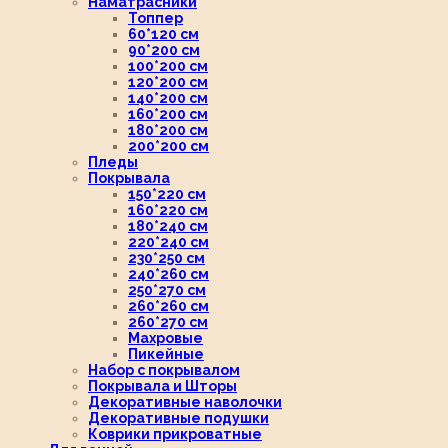
Наматрасники
Топпер
60*120 см
90*200 см
100*200 см
120*200 см
140*200 см
160*200 см
180*200 см
200*200 см
Пледы
Покрывала
150*220 см
160*220 см
180*240 см
220*240 см
230*250 см
240*260 см
250*270 см
260*260 см
260*270 см
Махровые
Пикейные
Набор с покрывалом
Покрывала и Шторы
Декоративные наволочки
Декоративные подушки
Коврики прикроватные