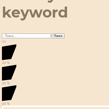
keyword
Поиск
20
%
20
%
20
%