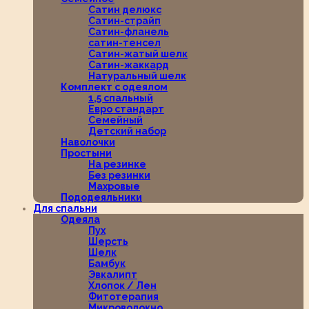
Сатин делюкс
Сатин-страйп
Сатин-фланель
сатин-тенсел
Сатин-жатый шелк
Сатин-жаккард
Натуральный шелк
Комплект с одеялом
1,5 спальный
Евро стандарт
Семейный
Детский набор
Наволочки
Простыни
На резинке
Без резинки
Махровые
Пододеяльники
Для спальни
Одеяла
Пух
Шерсть
Шелк
Бамбук
Эвкалипт
Хлопок / Лен
Фитотерапия
Микроволокно