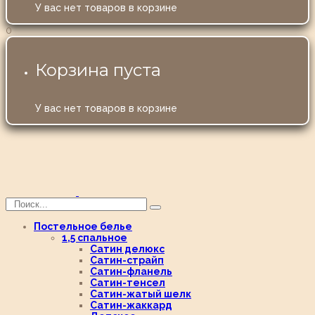
У вас нет товаров в корзине
0
Корзина пуста
У вас нет товаров в корзине
Постельное белье
1,5 спальное
Сатин делюкс
Сатин-страйп
Сатин-фланель
Сатин-тенсел
Сатин-жатый шелк
Сатин-жаккард