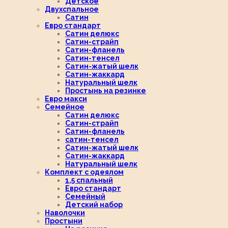
Детское
Двухспальное
Сатин
Евро стандарт
Сатин делюкс
Сатин-страйп
Сатин-фланель
Сатин-тенсел
Сатин-жатый шелк
Сатин-жаккард
Натуральный шелк
Простынь на резинке
Евро макси
Семейное
Сатин делюкс
Сатин-страйп
Сатин-фланель
сатин-тенсел
Сатин-жатый шелк
Сатин-жаккард
Натуральный шелк
Комплект с одеялом
1,5 спальный
Евро стандарт
Семейный
Детский набор
Наволочки
Простыни