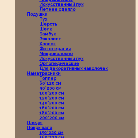
Искусственный пух
Летнее одеяло
Подушки
Пух
Шерсть
Шелк
Бамбук
Эвкалипт
Хлопок
Фитотерапия
Микроволокно
Искусственный пух
Ортопедические
Для декоративных наволочек
Наматрасники
Топпер
60*120 см
90*200 см
100*200 см
120*200 см
140*200 см
160*200 см
180*200 см
200*200 см
Пледы
Покрывала
150*220 см
160*220 см