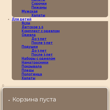
Сорочки
Пижамы
Мужская
Халаты
Для детей
Ясли
Детское 1,5
Комплект с одеялом
Одеяла
До 3 лет
После 3 лет
Подушки
До 3 лет
После 3 лет
Наборы с одеялом
Наматрасники
Покрывала
Пледы
Полотенца
Халаты
0
Корзина пуста