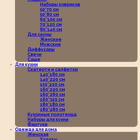
Наборы ковриков
50*70 см
50*80 см
60*100 см
70*120 см
80*140 см
Для сауны
Женские
Мужские
Диффузоры
Свечи
Саше
Для кухни
Скатерти и салфетки
140*180 см
140*220 см
150*220 см
160*220 см
160*260 см
160*320 см
180*180 см
180*280 см
Кухонные полотенца
Наборы для кухни
Фартуки
Одежда для дома
Женская
Халаты