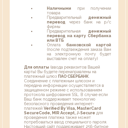
Наличными
при получении
товара
Предварительный
денежный
перевод
через банк на р/с
фирмы
Предварительная
денежный
перевод на карту Сбербанка
или ВТБ
Оплата
банковской картой
(после подтвеждения заказа Вам
на электронную почту будет
выставлен счет на оплату)
Для оплаты
(ввода реквизитов Вашей
карты) Вы будете перенаправлены на
платежный шлюз
ПАО СБЕРБАНК
.
Соединение с платежным шлюзом и
передача информации осуществляется в
защищенном режиме с использованием
протокола шифрования SSL. В случае если
Ваш банк поддерживает технологию
безопасного проведения интернет-
платежей
Verified By Visa, MasterCard
SecureCode, MIR Accept, J-Secure
для
проведения платежа также может
потребоваться ввод специального пароля.
Настоящий сайт поддерживает 256-битное