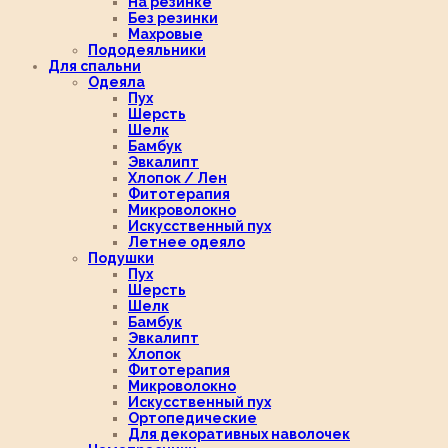
На резинке
Без резинки
Махровые
Пододеяльники
Для спальни
Одеяла
Пух
Шерсть
Шелк
Бамбук
Эвкалипт
Хлопок / Лен
Фитотерапия
Микроволокно
Искусственный пух
Летнее одеяло
Подушки
Пух
Шерсть
Шелк
Бамбук
Эвкалипт
Хлопок
Фитотерапия
Микроволокно
Искусственный пух
Ортопедические
Для декоративных наволочек