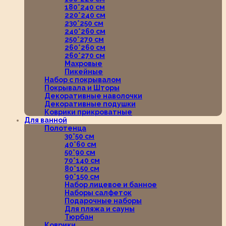
180*240 см
220*240 см
230*250 см
240*260 см
250*270 см
260*260 см
260*270 см
Махровые
Пикейные
Набор с покрывалом
Покрывала и Шторы
Декоративные наволочки
Декоративные подушки
Коврики прикроватные
Для ванной
Полотенца
30*50 см
40*60 см
50*90 см
70*140 см
80*150 см
90*150 см
Набор лицевое и банное
Наборы салфеток
Подарочные наборы
Для пляжа и сауны
Тюрбан
Коврики