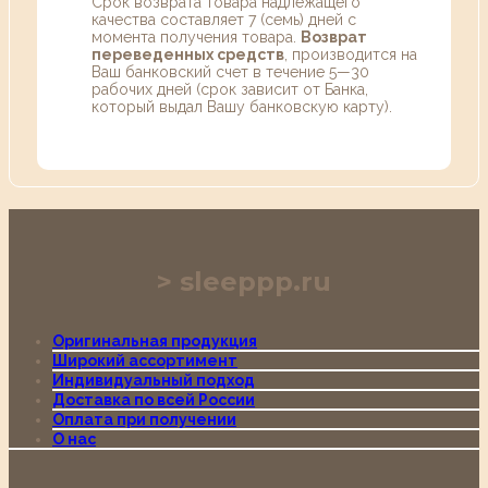
Срок возврата товара надлежащего
качества составляет 7 (семь) дней с
момента получения товара.
Возврат
переведенных средств
, производится на
Ваш банковский счет в течение 5—30
рабочих дней (срок зависит от Банка,
который выдал Вашу банковскую карту).
sleeppp.ru
Оригинальная продукция
Широкий ассортимент
Индивидуальный подход
Доставка по всей России
Оплата при получении
О нас