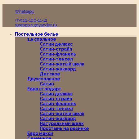
Пн-Вс с 10:00 до 19:00
Whatsapp
+7-916-160-11-12
sleeppp.ru@yandex.ru
Постельное белье
1,5 спальное
Сатин делюкс
Сатин-страйп
Сатин-фланель
Сатин-тенсел
Сатин-жатый шелк
Сатин-жаккард
Детское
Двухспальное
Сатин
Евро стандарт
Сатин делюкс
Сатин-страйп
Сатин-фланель
Сатин-тенсел
Сатин-жатый шелк
Сатин-жаккард
Натуральный шелк
Простынь на резинке
Евро макси
Семейное